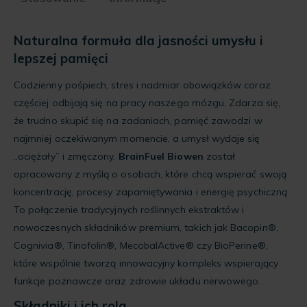
Naturalna formuła dla jasności umysłu i
lepszej pamięci
Codzienny pośpiech, stres i nadmiar obowiązków coraz
częściej odbijają się na pracy naszego mózgu. Zdarza się,
że trudno skupić się na zadaniach, pamięć zawodzi w
najmniej oczekiwanym momencie, a umysł wydaje się
„ociężały” i zmęczony.
BrainFuel Biowen
został
opracowany z myślą o osobach, które chcą wspierać swoją
koncentrację, procesy zapamiętywania i energię psychiczną.
To połączenie tradycyjnych roślinnych ekstraktów i
nowoczesnych składników premium, takich jak Bacopin®,
Cognivia®, Tinofolin®, MecobalActive® czy BioPerine®,
które wspólnie tworzą innowacyjny kompleks wspierający
funkcje poznawcze oraz zdrowie układu nerwowego.
Składniki i ich rola