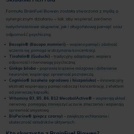
Formuła BrainFuel Biowen została stworzona z myślą o
synergicznym działaniu – tak, aby wspierać zarówno
natychmiastowe skupienie, jak i długofalową pamięć oraz
odporność psychiczną.
Bacopin® (Bacopa monnieri)
– wspiera pamięć i zdolność
uczenia się, pomaga w utrzymaniu koncentracji.
Tinofolin® (Guduchi)
– tradycyjny adaptogen, wspiera
odporność i równowagę psychiczną.
Ginkgo biloba
– poprawia krążenie mózgowe i dotlenienie
neuronów, wspierając sprawność poznawczą.
Cognivia® (szałwia ogrodowa i hiszpańska)
– innowacyjny
ekstrakt wspierający pamięć roboczą i koncentrację, z efektem
od pierwszej kapsułki.
Witaminy B3, B5, B6, B12 MecobalActive®
– wspierają układ
nerwowy, pomagają zmniejszyć uczucie zmęczenia i wspierają
sprawność umysłową.
BioPerine® (pieprz czarny)
– zwiększa wchłanianie i
skuteczność składników aktywnych.
Kto skorzysta z BrainFuel Biowen?