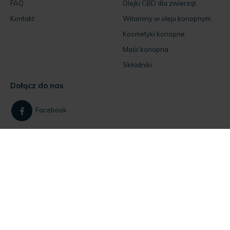
FAQ
Olejki CBD dla zwierząt
Kontakt
Witaminy w oleju konopnym
Kosmetyki konopne
Maść konopna
Składniki
Dołącz do nas
Facebook
Instagram
Jeśli masz pytania
skontaktuj się z nami!
Dla klientów:
+48 884 734 844