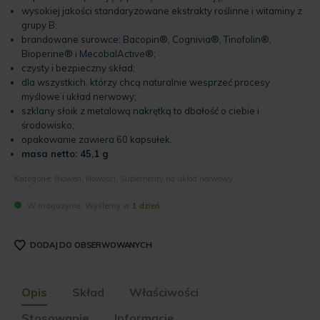
wysokiej jakości standaryzowane ekstrakty roślinne i witaminy z
grupy B;
brandowane surowce: Bacopin®️, Cognivia®️, Tinofolin®️,
Bioperine®️ i MecobalActive®️;
czysty i bezpieczny skład;
dla wszystkich, którzy chcą naturalnie wesprzeć procesy
myślowe i układ nerwowy;
szklany słoik z metalową nakrętką to dbałość o ciebie i
środowisko;
opakowanie zawiera 60 kapsułek.
masa netto: 45,1 g
Kategorie:
Biowen
,
Nowości
,
Suplementy na układ nerwowy
W magazynie, Wyślemy w
1 dzień
DODAJ DO OBSERWOWANYCH
Opis
Skład
Właściwości
Stosowanie
Informacje