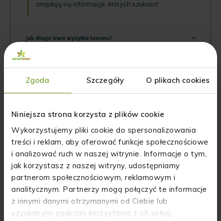
znajdują się informacje, których szukasz!
Jak długo trwa wysyłka towaru?
Czy otrzymam fakturę VAT?
Zgoda
Szczegóły
O plikach cookies
Sposób użycia
Niniejsza strona korzysta z plików cookie
Wykorzystujemy pliki cookie do spersonalizowania
Nie znalazłeś odpowiedzi
treści i reklam, aby oferować funkcje społecznościowe
na swoje pytania?
i analizować ruch w naszej witrynie. Informacje o tym,
jak korzystasz z naszej witryny, udostępniamy
NAPISZ DO NAS
partnerom społecznościowym, reklamowym i
analitycznym. Partnerzy mogą połączyć te informacje
z innymi danymi otrzymanymi od Ciebie lub
uzyskanymi podczas korzystania z ich usług.