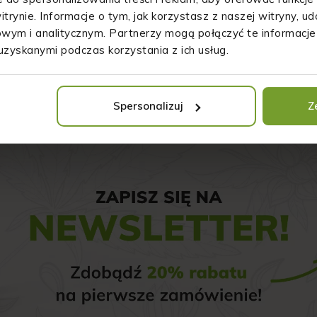
• próbujesz nabrać masy mięśniowej,
itrynie. Informacje o tym, jak korzystasz z naszej witryny, 
• szukasz sprawdzonego źródła białka roślinnego,
wym i analitycznym. Partnerzy mogą połączyć te informacje
• uwielbiasz organiczne i bio produkty
uzyskanymi podczas korzystania z ich usług.
• dbasz o to, co znajduje się na Twoim talerzu.
Spersonalizuj
Z