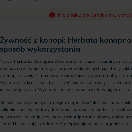
Nie znaleziono produktów, któryc
Żywność z konopi: Herbata konopna 
sposób wykorzystania
Nasza
herbatka konopna
stworzona na bazie naturalnych konop
dostarczenie Twojemu organizmowi wielu cennych substancji. Sk
z konopi sprawią, że na nowo rozsmakujesz się w naturalnych aro
Wystarczy kilka minut, by cieszyć się niesamowitym smakie
pierwszego użycia. Wygodne saszetki znacznie ułatwiają proces p
Możesz też wybrać sypką opcję i dopasować ilość suszu w kubk
szklanka naszej herbaty konopnej sprawi, że będziesz rozk
naszym sklepie znajdziesz
wersję na odporność, lepszy dzień, a 
Herbatki zawierają składniki, które wpływają na nasz organizm w t