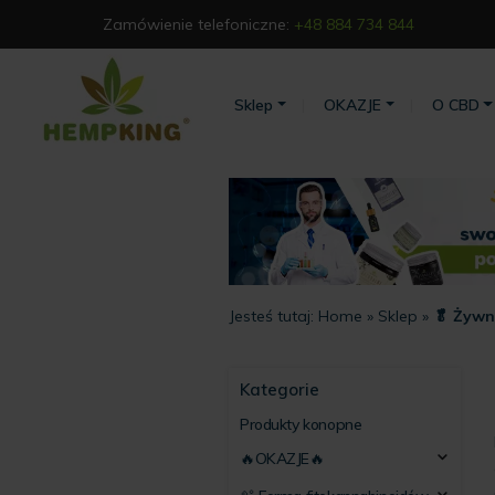
Zamówienie telefoniczne:
+48 884 734 844
Sklep
OKAZJE
O CBD
Jesteś tutaj:
Home
»
Sklep
»
🥬 Żyw
Kategorie
Produkty konopne
🔥OKAZJE🔥