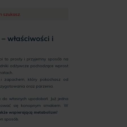
h szukasz.
– właściwości i
i to prosty i przyjemny sposób na
ładniki odżywcze pochodzące wprost
matach.
m i zapachem, który pokochasz od
rzygotowania oraz parzenia.
u do własnych upodobań. Już jedna
oszować się konopnym smakiem. W
także wspierającą metabolizm!
en sposób.