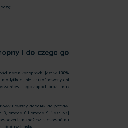
hodzą:
onopny i do czego go
ości ziaren konopnych. Jest w
100%
modyfikacji, nie jest rafinowany ani
serwantów – jego zapach oraz smak
rowy i pyszny dodatek do potraw.
 3, omega 6 i omega 9. Nasz olej
z powodzeniem możesz stosować na
z i dodasz blasku.