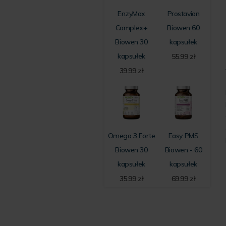
EnzyMax
Prostavion
Complex+
Biowen 60
Biowen 30
kapsułek
kapsułek
55.99
zł
39.99
zł
Omega 3 Forte
Easy PMS
Biowen 30
Biowen - 60
kapsułek
kapsułek
35.99
zł
69.99
zł