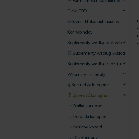
🫧 Forma fitokannabinoidów
Olejki CBD
Stężenia fitokannabinoidów
Kannabinoidy
Suplementy według potrzeb
🧬 Suplementy według układu
Suplementy według rodzaju
Witaminy i minerały
🧴Kosmetyki konopne
🥬 Żywność konopna
Białko konopne
Herbatki konopne
Nasiona konopi
Olej konopny