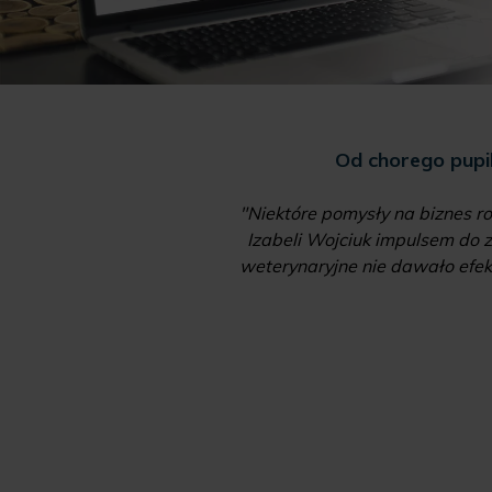
 laboratorium i hala
Od chorego pupi
"Niektóre pomysły na biznes ro
ich przedsiębiorców i
Izabeli Wojciuk impulsem do z
anie oferty o kolejne
weterynaryjne nie dawało efekt
 1200 mkw. i mieści
e"