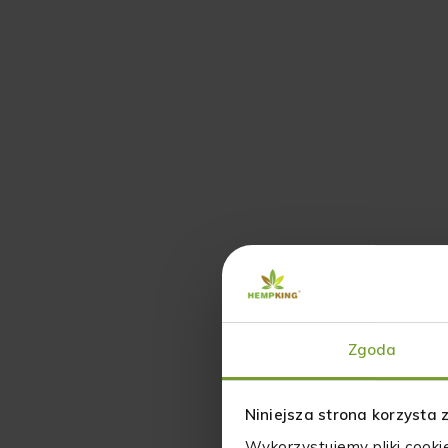
Zgoda
Niniejsza strona korzysta 
Wykorzystujemy pliki cooki