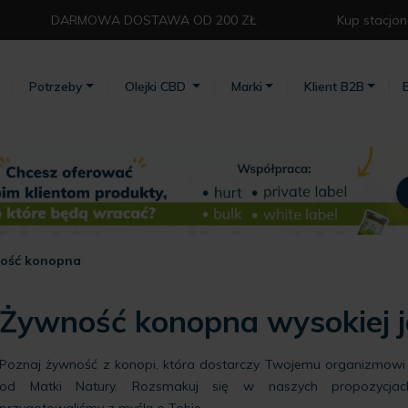
DARMOWA DOSTAWA OD 200 ZŁ⁣
Kup stacjon
Potrzeby
Olejki CBD
Marki
Klient B2B
ność konopna
Żywność konopna wysokiej j
Poznaj żywność z konopi, która dostarczy Twojemu organizmowi
od Matki Natury. Rozsmakuj się w naszych propozycj
przygotowaliśmy z myślą o Tobie.