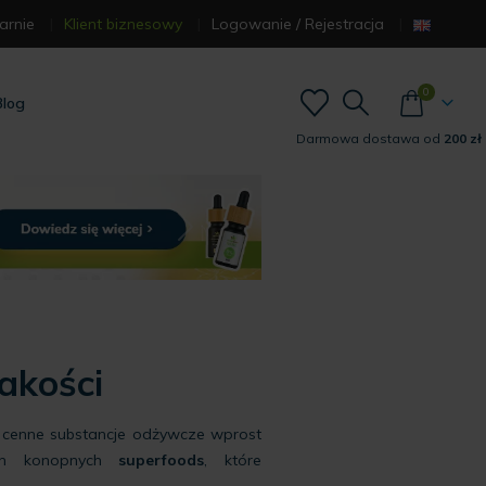
arnie
Klient biznesowy
Logowanie / Rejestracja
0
Blog
Darmowa dostawa od
200 zł
akości
 cenne substancje odżywcze wprost
ach konopnych
superfoods
, które