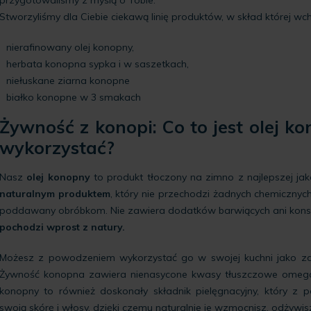
Stworzyliśmy dla Ciebie ciekawą linię produktów, w skład której wc
nierafinowany olej konopny,
herbata konopna sypka i w saszetkach,
niełuskane ziarna konopne
białko konopne w 3 smakach
Żywność z konopi: Co to jest olej k
wykorzystać?
Nasz
olej konopny
to produkt tłoczony na zimno z najlepszej jak
naturalnym produktem
, który nie przechodzi żadnych chemicznych 
poddawany obróbkom. Nie zawiera dodatków barwiących ani kon
pochodzi wprost z natury.
Możesz z powodzeniem wykorzystać go w swojej kuchni jako zd
Żywność konopna zawiera nienasycone kwasy tłuszczowe omega
konopny to również doskonały składnik pielęgnacyjny, który 
swoją skórę i włosy, dzięki czemu naturalnie je wzmocnisz, odżywis