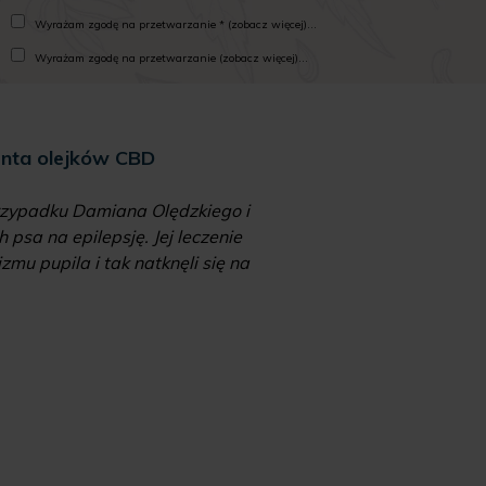
Wyrażam zgodę na przetwarzanie * (zobacz więcej)...
Wyrażam zgodę na przetwarzanie (zobacz więcej)...
enta olejków CBD
Mari
 przypadku Damiana Olędzkiego i
"Od kiedy zalegali
psa na epilepsję. Jej leczenie
zawierających „zakaz
mu pupila i tak natknęli się na
aptekach, czy 