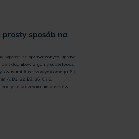
 prosty sposób na
emy wprost ze sprawdzonych upraw
żą do składników z gamy superfoods.
dzy kwasami tłuszczowymi omega-6 i
 A, B1, B2, B3, B6, C i E.
cie jako urozmaicenie posiłków.