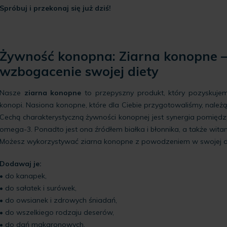
Spróbuj i przekonaj się już dziś!
Żywność konopna: Ziarna konopne –
wzbogacenie swojej diety
Nasze
ziarna konopne
to przepyszny produkt, który pozyskuj
konopi. Nasiona konopne, które dla Ciebie przygotowaliśmy, nale
Cechą charakterystyczną żywności konopnej jest synergia pomię
omega-3. Ponadto jest ona źródłem białka i błonnika, a także witamin
Możesz wykorzystywać ziarna konopne z powodzeniem w swojej die
Dodawaj je:
• do kanapek,
• do sałatek i surówek,
• do owsianek i zdrowych śniadań,
• do wszelkiego rodzaju deserów,
• do dań makaronowych,