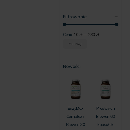
Filtrowanie
Cena:
10 zł
—
230 zł
Cena
Cena
FILTRUJ
min
max
Nowości
EnzyMax
Prostavion
Complex+
Biowen 60
Biowen 30
kapsułek