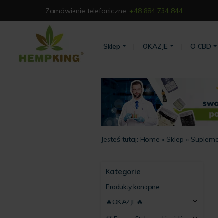
Zamówienie telefoniczne:
+48 884 734 844
Sklep
OKAZJE
O CBD
Jesteś tutaj:
Home
»
Sklep
»
Supleme
Kategorie
Produkty konopne
🔥OKAZJE🔥