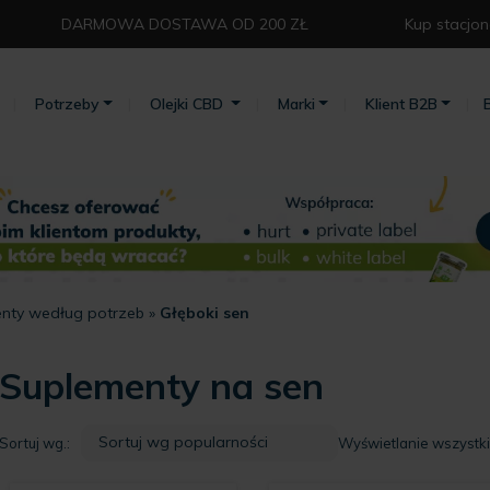
DARMOWA DOSTAWA OD 200 ZŁ⁣
Kup stacjon
Potrzeby
Olejki CBD
Marki
Klient B2B
nty według potrzeb
»
Głęboki sen
Suplementy na sen
Sortuj wg.:
Wyświetlanie wszystk