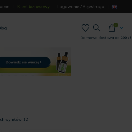
arnie
Klient biznesowy
Logowanie / Rejestracja
0
Blog
Darmowa dostawa od
200 zł
Posortowane
ich wyników: 12
według