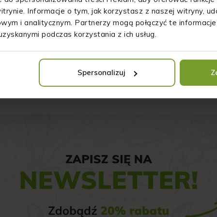
itrynie. Informacje o tym, jak korzystasz z naszej witryny, 
wym i analitycznym. Partnerzy mogą połączyć te informacje
DOWIEDZ SIĘ WIĘCEJ
uzyskanymi podczas korzystania z ich usług.
DODAJ DO KOSZYKA
Spersonalizuj
Z