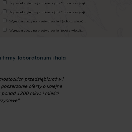
Zapoznałam/łem się z informacjami * (zobacz więcej)...
Zapoznałam/łem się z informacjami * (zobacz więcej)...
Wyrażam zgodę na przetwarzanie * (zobacz więcej)...
Wyrażam zgodę na przetwarzanie (zobacz więcej)...
firmy, laboratorium i hala
Od choreg
"Niektóre pomysły na bi
ostockich przedsiębiorców i
Izabeli Wojciuk impuls
poszerzanie oferty o kolejne
weterynaryjne nie dawał
a ponad 1200 mkw. i mieści
gazynowe"