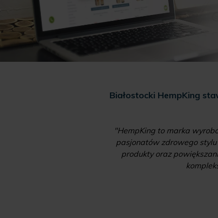
wnież w Polsce
Białostocki HempKing staw
na tzw. Listę Cosing w
 rodzaju produktu
"HempKing to marka wyrobów
środki czyszczące."
pasjonatów zdrowego stylu ż
produkty oraz powiększani
kompleks