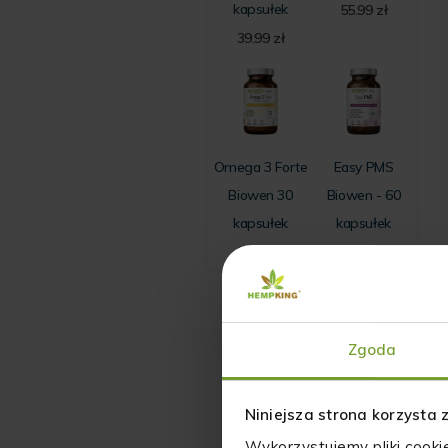
kapsułek
55.99
zł
39.99
zł
Omega 3 Forte
Easy PMS
Biowen 30
Biowen - 60
kapsułek
kapsułek
35.99
zł
69.99
zł
Zgoda
Niniejsza strona korzysta 
Wykorzystujemy pliki cooki