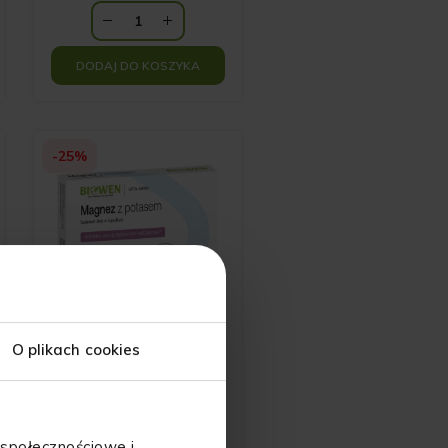
DODAJ DO KOSZYKA
-25%
O plikach cookies
Magnez z Potasem w
blistrach Biowen 30
kapsułek KRÓTKA
DATA WAŻNOŚCI
Pierwotna
 społecznościowe i