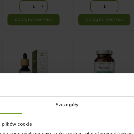
DODAJ DO KOSZYKA
DODAJ DO KOSZYKA
Szczegóły
Olej CBD Family
Prostavion Biowen
Natural 5% 50 ml
60 kapsułek
z plików cookie
229.00
zł
55.99
zł
e do spersonalizowania treści i reklam, aby oferować funkcje