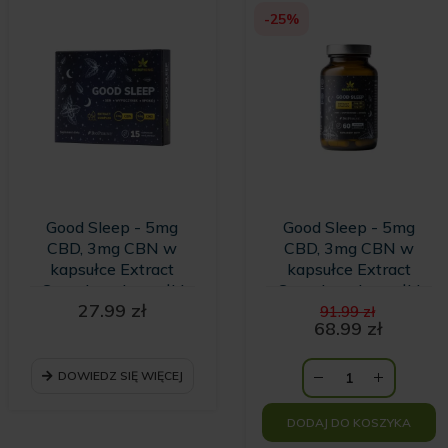
-25%
Good Sleep - 5mg
Good Sleep - 5mg
CBD, 3mg CBN w
CBD, 3mg CBN w
kapsułce Extract
kapsułce Extract
Complex - kapsułki
Complex - kapsułki
Pierwot
27.99
zł
na sen - 15 kapsułek
na sen - 60 kapsułek
91.99
zł
cena
68.99
zł
KRÓTKI TERMIN
Aktualna
wynosił
WAŻNOŚCI
cena
91.99 zł
DOWIEDZ SIĘ WIĘCEJ
wynosi:
68.99 zł.
DODAJ DO KOSZYKA