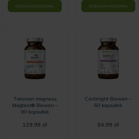
DODAJ DO KOSZYKA
DODAJ DO KOSZYKA
Treonian magnezu
Cortinight Biowen –
Magtein® Biowen –
60 kapsułek
90 kapsułek
129.99
zł
84.99
zł