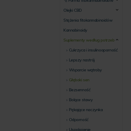
🫧 Forma fitokannabinoidów
Olejki CBD
Stężenia fitokannabinoidów
Kannabinoidy
Suplementy według potrzeb
Cukrzyca i insulinooporność
Lepszy nastrój
Wsparcie wątroby
Głęboki sen
Bezsenność
Bolące stawy
Pękające naczynka
Odporność
Uspokojenie