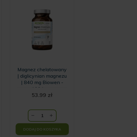
popularności
Magnez chelatowany
| diglicynian magnezu
| 840 mg Biowen -
100 kaps
na
53.99
zł
a:
.
DODAJ DO KOSZYKA