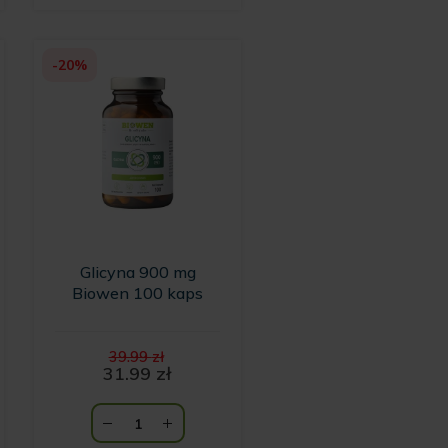
-20%
Glicyna 900 mg
Biowen 100 kaps
Pierwotna
39.99
zł
cena
31.99
zł
Aktualna
wynosiła:
cena
39.99 zł.
wynosi:
31.99 zł.