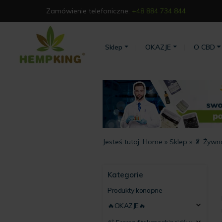
Zamówienie telefoniczne:
+48 884 734 844
Sklep
OKAZJE
O CBD
Jesteś tutaj:
Home
»
Sklep
»
🥬 Żywn
Kategorie
Produkty konopne
🔥OKAZJE🔥