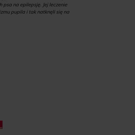
psa na epilepsję. Jej leczenie
zawierających „zakaz
mu pupila i tak natknęli się na
aptekach, czy 