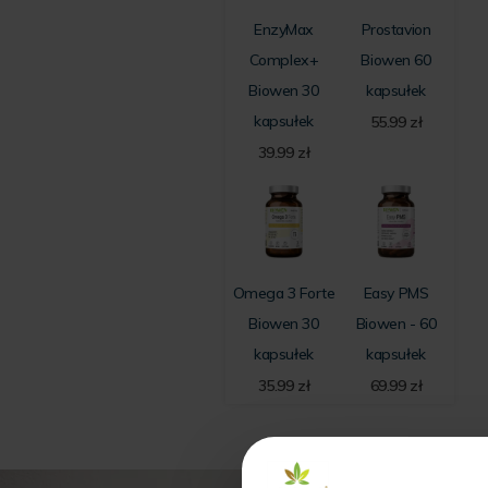
EnzyMax
Prostavion
Complex+
Biowen 60
Biowen 30
kapsułek
kapsułek
55.99
zł
39.99
zł
Omega 3 Forte
Easy PMS
Biowen 30
Biowen - 60
kapsułek
kapsułek
35.99
zł
69.99
zł