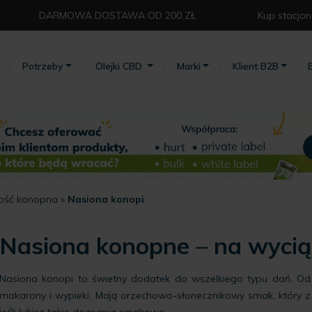
DARMOWA DOSTAWA OD 200 ZŁ⁣
Kup stacjon
Potrzeby
Olejki CBD
Marki
Klient B2B
ość konopna
»
Nasiona konopi
Nasiona konopne – na wyciąg
Nasiona konopi to świetny dodatek do wszelkiego typu dań. Od 
makarony i wypieki. Mają orzechowo-słonecznikowy smak, który z
jeśli lubisz takie doznania smakowe.