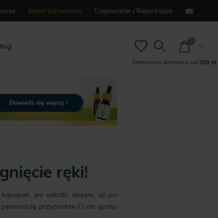
arnie
Klient biznesowy
Logowanie / Rejestracja
0
Blog
Darmowa dostawa od
200 zł
nięcie ręki!
kanapek, po sałatki, desery, aż po
 pewnością przypadnie Ci do gustu,