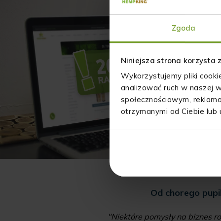
Zgoda
Niniejsza strona korzysta 
Wykorzystujemy pliki cooki
analizować ruch w naszej w
społecznościowym, reklamo
otrzymanymi od Ciebie lub 
 laboratorium i hala
Od chorego pupi
"Niektóre pomysły na biznes ro