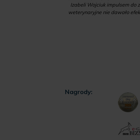
ich przedsiębiorców i
Izabeli Wojciuk impulsem do z
anie oferty o kolejne
weterynaryjne nie dawało efekt
 1200 mkw. i mieści
e"
Nagrody: