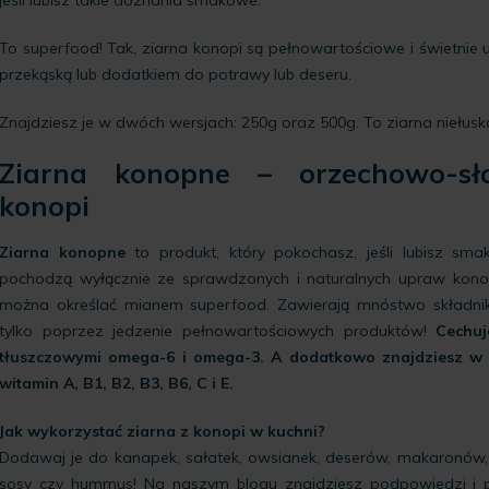
To superfood! Tak, ziarna konopi są pełnowartościowe i świetnie
przekąską lub dodatkiem do potrawy lub deseru.
Znajdziesz je w dwóch wersjach:
250g
oraz
500g
. To ziarna niełusk
Ziarna konopne – orzechowo-sł
konopi
Ziarna konopne
to produkt, który pokochasz, jeśli lubisz sma
pochodzą wyłącznie ze sprawdzonych i naturalnych upraw konopi
można określać mianem superfood. Zawierają mnóstwo składnik
tylko poprzez jedzenie pełnowartościowych produktów!
Cechuj
tłuszczowymi omega-6 i omega-3. A dodatkowo znajdziesz w n
witamin A, B1, B2, B3, B6, C i E.
Jak wykorzystać ziarna z konopi w kuchni?
Dodawaj je do kanapek, sałatek, owsianek, deserów, makaronów, zu
sosy czy hummus! Na naszym blogu znajdziesz podpowiedzi i p