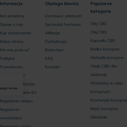
Informacje
Obsługa klienta
Popularne
kategorie
Kim jesteśmy
Dostawa i płatność
Olej CBD
Opinie o nas
Sprzedaż hurtowa
Olej CBG
Kup stacjonarnie
Afiliacja
Kapsułki CBD
Mapa strony
Dystrybucja
Białko konopne
Kto nas poleca?
Rolnictwo
Herbatki konopne
Polityka
FAQ
Olejki CBD dla
Prywatności
Kontakt
zwierząt
Pomagamy ?
Witaminy w oleju
Internacjonalizacja
całego okresu
konopnym
Dofinansowanie EU
Kosmetyki konopne
Regulamin sklepu
Maść konopna
Regulamin
Składniki
newslettera
Regulamin opinii