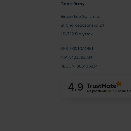
Dane firmy
Biodio Lab Sp. z o.o.
ul. Choroszczańska 24
15-732 Białystok
KRS: 0001074861
NIP: 5423393334
REGON: 385435834
4.9
Na podstawie
18 888
opinii
z 