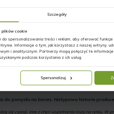
Szczegóły
z plików cookie
e do spersonalizowania treści i reklam, aby oferować funkcje
itrynie. Informacje o tym, jak korzystasz z naszej witryny, 
wym i analitycznym. Partnerzy mogą połączyć te informacje
uzyskanymi podczas korzystania z ich usług.
Spersonalizuj
Z
Piszą o nas:
la do pomysłu na biznes. Nietypowa historia produc
dzą się z pasji, inne z chęci wypełnienia niszy na rynku. W