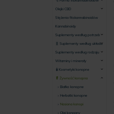
🫧 Forma fitokannabinoidów
Olejki CBD
Stężenia fitokannabinoidów
Kannabinoidy
Suplementy według potrzeb
🧬 Suplementy według układu
Suplementy według rodzaju
Witaminy i minerały
🧴Kosmetyki konopne
🥬 Żywność konopna
Białko konopne
Herbatki konopne
Nasiona konopi
Olej konopny