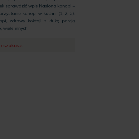
tek sprawdzić wpis
Nasiona konopi –
zystanie konopi w kuchni (
1
,
2
,
3
).
pi, zdrowy koktajl z dużą porcją
 wiele innych.
h szukasz.