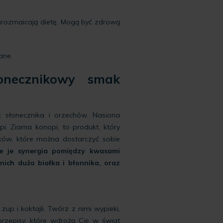
 urozmaicają dietę. Mogą być zdrową
ane.
onecznikowy smak
k słonecznika i orzechów. Nasiona
. Ziarna konopi, to produkt, który
ów, które można dostarczyć sobie
e je synergia pomiędzy kwasami
ich dużo białka i błonnika, oraz
p i koktajli. Twórz z nimi wypieki,
rzepisy, które wdrożą Cię w świat