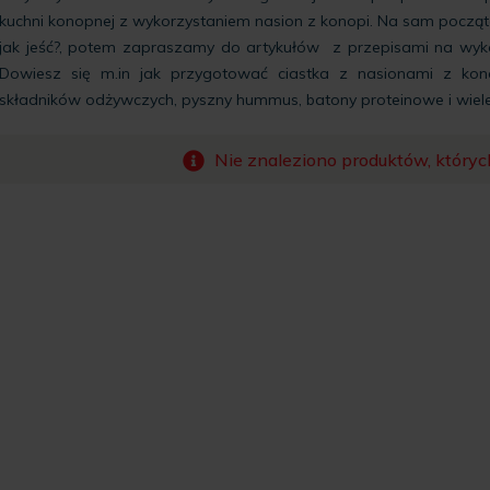
kuchni konopnej z wykorzystaniem nasion z konopi. Na sam począ
jak jeść?
, potem zapraszamy do artykułów z przepisami na wykor
Dowiesz się m.in jak przygotować ciastka z nasionami z kono
składników odżywczych, pyszny hummus, batony proteinowe i wiele,
Nie znaleziono produktów, któryc