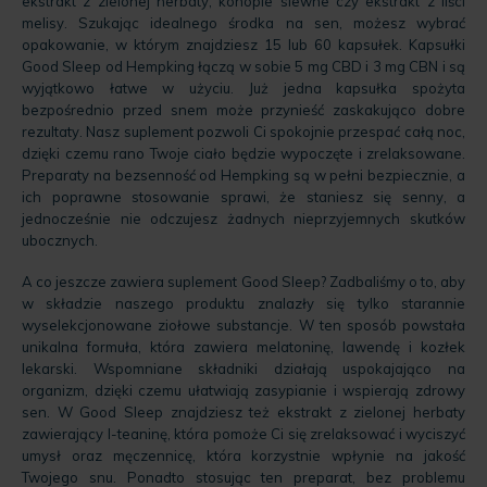
ekstrakt z zielonej herbaty, konopie siewne czy ekstrakt z liści
melisy. Szukając idealnego środka na sen, możesz wybrać
opakowanie, w którym znajdziesz 15 lub 60 kapsułek. Kapsułki
Good Sleep od Hempking łączą w sobie 5 mg CBD i 3 mg CBN i są
wyjątkowo łatwe w użyciu. Już jedna kapsułka spożyta
bezpośrednio przed snem może przynieść zaskakująco dobre
rezultaty. Nasz suplement pozwoli Ci spokojnie przespać całą noc,
dzięki czemu rano Twoje ciało będzie wypoczęte i zrelaksowane.
Preparaty na bezsenność od Hempking są w pełni bezpiecznie, a
ich poprawne stosowanie sprawi, że staniesz się senny, a
jednocześnie nie odczujesz żadnych nieprzyjemnych skutków
ubocznych.
A co jeszcze zawiera suplement Good Sleep? Zadbaliśmy o to, aby
w składzie naszego produktu znalazły się tylko starannie
wyselekcjonowane ziołowe substancje. W ten sposób powstała
unikalna formuła, która zawiera melatoninę, lawendę i kozłek
lekarski. Wspomniane składniki działają uspokajająco na
organizm, dzięki czemu ułatwiają zasypianie i wspierają zdrowy
sen. W Good Sleep znajdziesz też ekstrakt z zielonej herbaty
zawierający l-teaninę, która pomoże Ci się zrelaksować i wyciszyć
umysł oraz męczennicę, która korzystnie wpłynie na jakość
Twojego snu. Ponadto stosując ten preparat, bez problemu