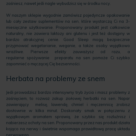
zaśniesz, nawet jeśli nagle wybudzisz się w środku nocy.
W naszym sklepie wygodnie zamówisz pojedyncze opakowanie
lub cały zestaw suplementów na sen, które wystarczą Ci na 3-
miesięczne użytkowanie. Proponowany produkt jest całkowicie
naturalny, nie zawiera laktozy ani glutenu i jest też dostępny w
bardzo atrakcyjnej cenie. Good Sleep mogą bezpiecznie
przyjmować wegetarianie, weganie, a także osoby wyjątkowo
wrażliwe. Pierwsze efekty zauważysz od razu, a
regularne spożywanie preparatu na sen pomoże Ci szybko
zapomnieć o męczącej Cię bezsenności.
Herbata na problemy ze snem
Jeśli prowadzisz bardzo intensywny tryb życia i masz problemy z
zaśnięciem, to rozważ zakup ziołowej herbatki na sen. Napar
zawierający melisę, lawendę, chmiel i męczennicę zrobisz
dosłownie w kilka minut. Doskonały smak w połączeniu z
wyjątkowym aromatem sprawią, że szybko się rozluźnisz i
nabierzesz ochoty na sen. Proponowany przez nas produkt działa
kojąco na nerwy i świetnie wspomaga prawidłową pracę układu
nerwowego.