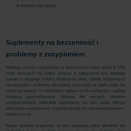
cena
24.99 zł.
wynosi:
DOWIEDZ SIĘ WIĘCEJ
18.74 zł.
Suplementy na bezsenność i
problemy z zasypianiem
Według różnych szacunków na bezsenności cierpi około 9-15%
osób dorosłych na całym świecie, a zaburzenia snu dotykają
nawet co drugiego Polaka. Nadmierny stres, natłok codziennych
obowiązków i problemy zdrowotne powodują, że wiele osób nie
może się wyspać, co ma fatalny wpływ na ich wydajność i ogólną
kondycję psychofizyczną. Dlatego dla naszych klientów
przygotowaliśmy naturalne suplementy na sen, dzięki którym
skutecznie wyciszą swój organizm przed nocnym wypoczynkiem i
szybko zasną.
Nasze ziołowe preparaty na sen zawierają takie składniki jak