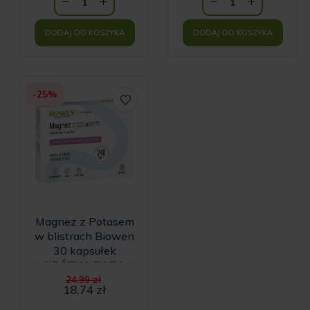
DODAJ DO KOSZYKA
DODAJ DO KOSZYKA
-25%
Magnez z Potasem
w blistrach Biowen
30 kapsułek
KRÓTKA DATA
Pierwotna
WAŻNOŚCI
24.99
zł
cena
18.74
zł
Aktualna
wynosiła: