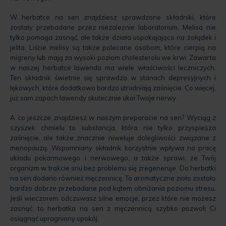
W herbatce na sen znajdziesz sprawdzone składniki, które
zostały przebadane przez niezależnie laboratorium. Melisa nie
tylko pomaga zasnąć, ale także działa uspokajająco na żołądek i
jelita. Liście melisy są także polecane osobom, które cierpią na
migreny lub mają za wysoki poziom cholesterolu we krwi. Zawarta
w naszej herbatce lawenda ma wiele właściwości leczniczych.
Ten składnik świetnie się sprawdza w stanach depresyjnych i
lękowych, które dodatkowo bardzo utrudniają zaśnięcie. Co więcej,
już sam zapach lawendy skutecznie ukoi Twoje nerwy.
A co jeszcze znajdziesz w naszym preparacie na sen? Wyciąg z
szyszek chmielu to substancja, która nie tylko przyspiesza
zaśnięcie, ale także znacznie niweluje dolegliwości związane z
menopauzą. Wspomniany składnik korzystnie wpływa na pracę
układu pokarmowego i nerwowego, a także sprawi, że Twój
organizm w trakcie snu bez problemu się zregeneruje. Do herbatki
na sen dodano również męczennicę. To aromatyczne zioło zostało
bardzo dobrze przebadane pod kątem obniżania poziomu stresu.
Jeśli wieczorem odczuwasz silne emocje, przez które nie możesz
zasnąć, to herbatka na sen z męczennicą szybko pozwoli Ci
osiągnąć upragniony spokój.