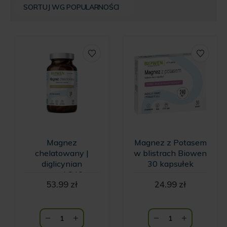
Magnez
Magnez z Potasem
chelatowany |
w blistrach Biowen
diglicynian
30 kapsułek
magnezu | 840 mg
53.99
zł
24.99
zł
Biowen - 100 kaps