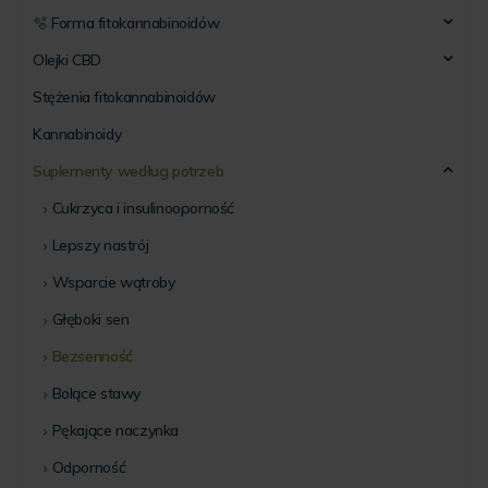
🫧 Forma fitokannabinoidów
Olejki CBD
Stężenia fitokannabinoidów
Kannabinoidy
Suplementy według potrzeb
Cukrzyca i insulinooporność
Lepszy nastrój
Wsparcie wątroby
Głęboki sen
Bezsenność
Bolące stawy
Pękające naczynka
Odporność