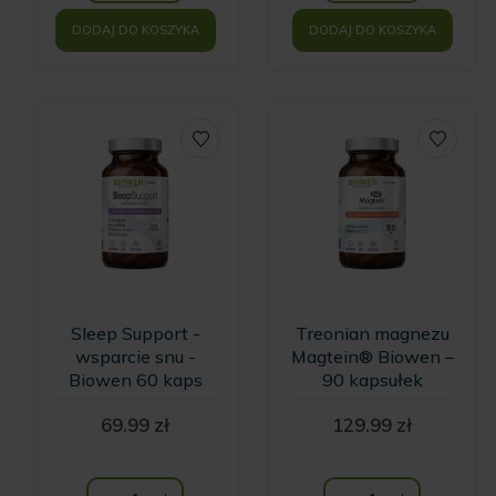
DODAJ DO KOSZYKA
DODAJ DO KOSZYKA
Sleep Support -
Treonian magnezu
wsparcie snu -
Magtein® Biowen –
Biowen 60 kaps
90 kapsułek
69.99
zł
129.99
zł