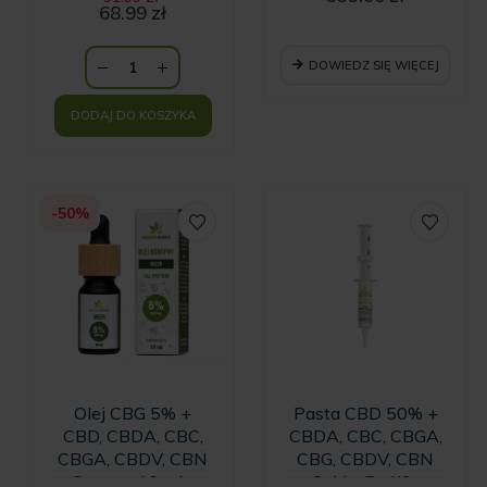
cena
68.99
zł
Aktualna
wynosiła:
cena
91.99 zł.
wynosi:
DOWIEDZ SIĘ WIĘCEJ
68.99 zł.
DODAJ DO KOSZYKA
-50%
Olej CBG 5% +
Pasta CBD 50% +
CBD, CBDA, CBC,
CBDA, CBC, CBGA,
CBGA, CBDV, CBN
CBG, CBDV, CBN
Green – 10 ml -
Gold – 5ml/6g