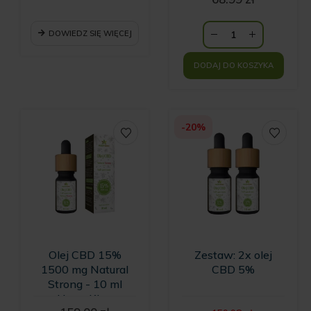
kapsułek
kapsułek KRÓTKI
Aktualna
wynosiła:
TERMIN
cena
91.99 zł.
wynosi:
WAŻNOŚCI
DOWIEDZ SIĘ WIĘCEJ
68.99 zł.
DODAJ DO KOSZYKA
-20%
Olej CBD 15%
Zestaw: 2x olej
1500 mg Natural
CBD 5%
Strong - 10 ml
HempKing