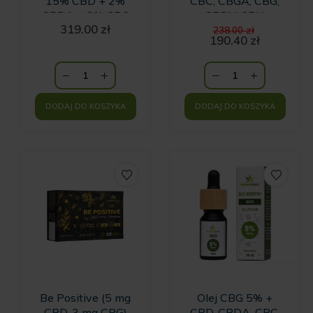
15% CBD + 2%
CBC, CBGA, CBG,
CBDA + 3% CBG
CBDV, CBN
Pierwotn
319.00
zł
Natural Strong
238.00
zł
cena
190.40
zł
2000 mg - 10 ml
Aktualna
wynosiła:
cena
238.00 zł.
wynosi:
190.40 zł.
DODAJ DO KOSZYKA
DODAJ DO KOSZYKA
Be Positive (5 mg
Olej CBG 5% +
CBD, 3 mg CBG)
CBD, CBDA, CBC,