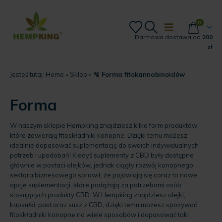
0
Darmowa dostawa od
200
zł
Jesteś tutaj:
Home
»
Sklep
»
🫧 Forma fitokannabinoidów
Forma
W naszym sklepie Hempking znajdziesz kilka form produktów,
które zawierają fitoskładniki konopne. Dzięki temu możesz
idealnie dopasować suplementację do swoich indywidualnych
potrzeb i upodobań! Kiedyś suplementy z CBD były dostępne
głównie w postaci olejków, jednak ciągły rozwój konopnego
sektora biznesowego sprawił, że pojawiają się coraz to nowe
opcje suplementacji, które podążają za potrzebami osób
stosujących produkty CBD. W Hempking znajdziesz olejki,
kapsułki, past oraz susz z CBD, dzięki temu możesz spożywać
fitoskładniki konopne na wiele sposobów i dopasować taki