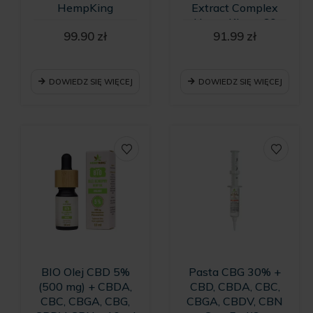
HempKing
Extract Complex
Hemp King - 60
99.90
zł
91.99
zł
kapsułek
DOWIEDZ SIĘ WIĘCEJ
DOWIEDZ SIĘ WIĘCEJ
BIO Olej CBD 5%
Pasta CBG 30% +
(500 mg) + CBDA,
CBD, CBDA, CBC,
CBC, CBGA, CBG,
CBGA, CBDV, CBN