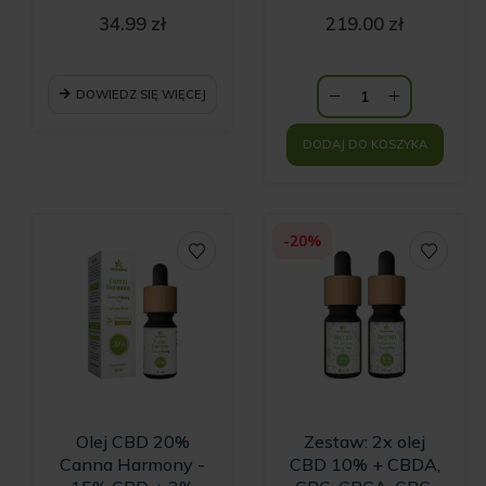
RAW – 10 ml
CBDA + 2% CBG
34.99
zł
219.00
zł
Natural Plus 1400
mg - 10 ml
DOWIEDZ SIĘ WIĘCEJ
DODAJ DO KOSZYKA
-20%
Olej CBD 20%
Zestaw: 2x olej
Canna Harmony -
CBD 10% + CBDA,