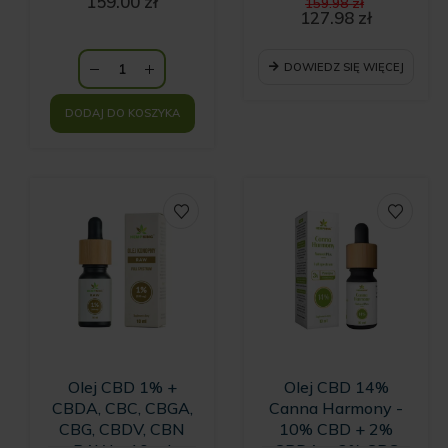
Pierwotn
159.00
zł
159.98
zł
cena
127.98
zł
Aktualna
wynosiła:
cena
159.98 zł.
wynosi:
DOWIEDZ SIĘ WIĘCEJ
127.98 zł.
DODAJ DO KOSZYKA
Olej CBD 1% +
Olej CBD 14%
CBDA, CBC, CBGA,
Canna Harmony -
CBG, CBDV, CBN
10% CBD + 2%