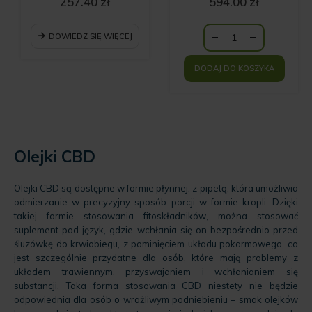
cena
cena
257.40
zł
594.00
zł
ważności
Aktualna
wynosiła:
Aktualna
wynosiła:
cena
429.00 zł.
cena
990.00 zł.
wynosi:
wynosi:
DOWIEDZ SIĘ WIĘCEJ
257.40 zł.
594.00 zł.
DODAJ DO KOSZYKA
Olejki CBD
Olejki CBD są dostępne w formie płynnej, z pipetą, która umożliwia
odmierzanie w precyzyjny sposób porcji w formie kropli. Dzięki
takiej formie stosowania fitoskładników, można stosować
suplement pod język, gdzie wchłania się on bezpośrednio przed
śluzówkę do krwiobiegu, z pominięciem układu pokarmowego, co
jest szczególnie przydatne dla osób, które mają problemy z
układem trawiennym, przyswajaniem i wchłanianiem się
substancji. Taka forma stosowania CBD niestety nie będzie
odpowiednia dla osób o wrażliwym podniebieniu – smak olejków