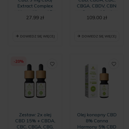
Extract Complex
CBGA, CBDV, CBN
Hemp King - 15
Green – 10 ml
27.99
zł
109.00
zł
kapsułek
DOWIEDZ SIĘ WIĘCEJ
DOWIEDZ SIĘ WIĘCEJ
-20%
Zestaw: 2x olej
Olej konopny CBD
CBD 15% + CBDA,
8% Canna
CBC, CBGA, CBG,
Harmony 5% CBD