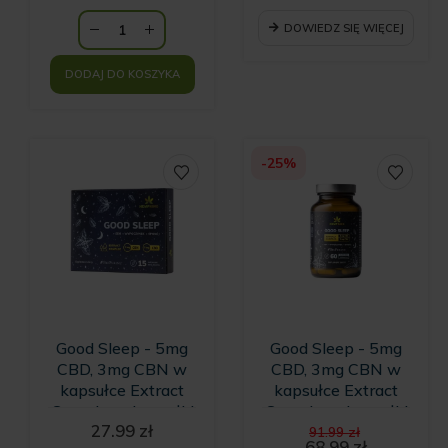
cena
109.00 zł.
wynosi:
DOWIEDZ SIĘ WIĘCEJ
69.00 zł.
DODAJ DO KOSZYKA
-25%
Good Sleep - 5mg
Good Sleep - 5mg
CBD, 3mg CBN w
CBD, 3mg CBN w
kapsułce Extract
kapsułce Extract
Complex - kapsułki
Complex - kapsułki
Pierwotna
27.99
zł
na sen - 15
na sen - 60
91.99
zł
cena
68.99
zł