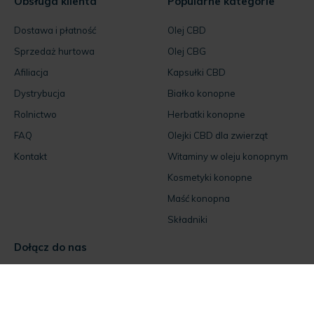
Obsługa klienta
Popularne kategorie
Dostawa i płatność
Olej CBD
Sprzedaż hurtowa
Olej CBG
Afiliacja
Kapsułki CBD
Dystrybucja
Białko konopne
Rolnictwo
Herbatki konopne
FAQ
Olejki CBD dla zwierząt
Kontakt
Witaminy w oleju konopnym
Kosmetyki konopne
Maść konopna
Składniki
Dołącz do nas
Facebook