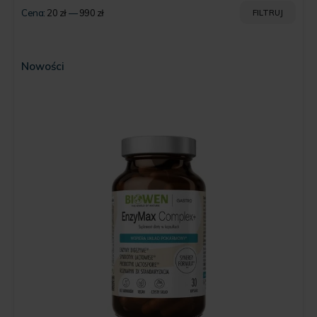
Cena:
20 zł
—
990 zł
FILTRUJ
Cena
Cena
min
max
Nowości