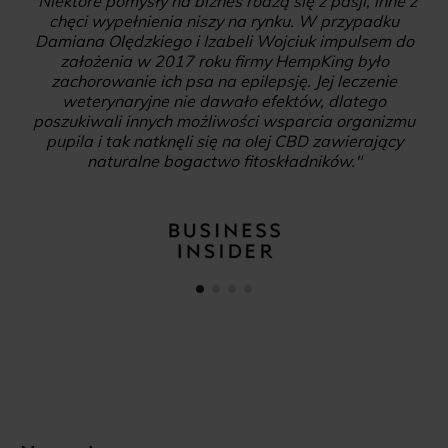
które pomysły na biznes rodzą się z pasji, inne z
"Od k
ęci wypełnienia niszy na rynku. W przypadku
Polsce,
iana Olędzkiego i Izabeli Wojciuk impulsem do
pro
założenia w 2017 roku firmy HempKing było
rozros
achorowanie ich psa na epilepsję. Jej leczenie
kup
weterynaryjne nie dawało efektów, dlatego
niewie
ukiwali innych możliwości wsparcia organizmu
pila i tak natknęli się na olej CBD zawierający
naturalne bogactwo fitoskładników."