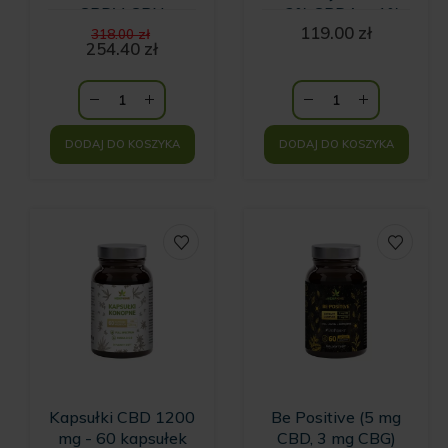
CBDV, CBN
+ 2% CBDA + 1%
Pierwotna
119.00
zł
CBG Natural 800
318.00
zł
cena
254.40
zł
mg - 10 ml
Aktualna
wynosiła:
cena
318.00 zł.
wynosi:
254.40 zł.
DODAJ DO KOSZYKA
DODAJ DO KOSZYKA
Kapsułki CBD 1200
Be Positive (5 mg
mg - 60 kapsułek
CBD, 3 mg CBG)