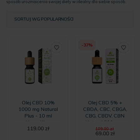
sposób urozmaicenia swojej diety w idealny dla siebie sposób.
-37%
Olej CBD 10%
Olej CBD 5% +
1000 mg Natural
CBDA, CBC, CBGA,
Plus - 10 ml
CBG, CBDV, CBN
HempKing
Natural 500 mg -
Pierwotn
119.00
zł
10ml
109.00
zł
cena
69.00
zł
Aktualna
wynosiła: