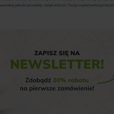
wysokiej jakości produkty, dzięki którym Twoja suplementacja będz