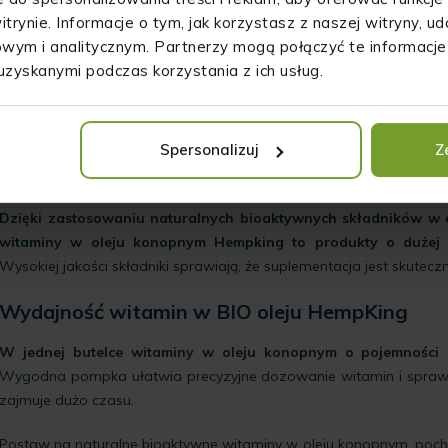
gwinejskiego. Olej palmowy jest uważany za najbogatsze źródło
itrynie. Informacje o tym, jak korzystasz z naszej witryny, 
badań, patent witaminy E EVNOL SUPRABIOTM działa w taki sposó
wym i analitycznym. Partnerzy mogą połączyć te informacje
powiększone aż do 300%! To więcej niż tylko witamina E. Zawiera 
uzyskanymi podczas korzystania z ich usług.
koenzym Q10 oraz mieszaninę karotenoidów.
CaroCare®
to prowitamina A, która pochodzi z naturalnej bio
produkcji witaminy A, która odpowiada m.in. za odporność, wzrok
Spersonalizuj
Z
Wysoka przyswajalność witamin rozpuszczony
Dzięki zastosowaniu naturalnych bioaktywnych składników w
witaminy w oleju konopnym Hempking to produkty o dużej wc
Wysokiej jakości składniki sprawiają, że suplementacja jest skutecz
Wydajność witamin w BIO oleju HempKing
W jednej butelce witaminy w oleju konopnym o pojemności 3
Wygodna pompka ułatwia precyzyjne dozowanie witamin i sprawia,
zajmuje dużo czasu.
Postaw na naturalne bioaktywne witaminy w oleju konopnym, poc