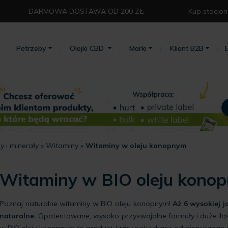
DARMOWA DOSTAWA OD 200 ZŁ⁣
Kup stacjon
Potrzeby
Olejki CBD
Marki
Klient B2B
 i minerały
»
Witaminy
»
Witaminy w oleju konopnym
Witaminy w BIO oleju kono
Poznaj naturalne witaminy w BIO oleju konopnym!
Aż 6 wysokiej 
naturalne.
Opatentowane, wysoko przyswajalne formuły i duże ilośc
w BIO oleju konopnym to produkt, który pokochasz od pierwszego u