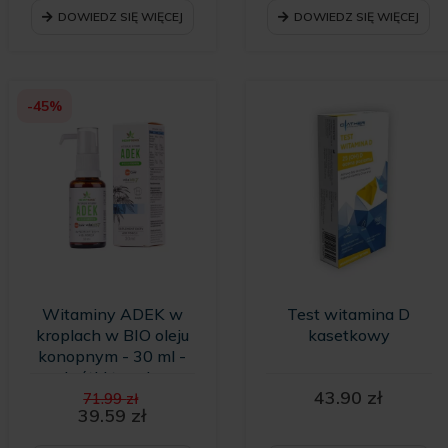
DOWIEDZ SIĘ WIĘCEJ
DOWIEDZ SIĘ WIĘCEJ
-45%
Witaminy ADEK w
Test witamina D
kroplach w BIO oleju
kasetkowy
konopnym - 30 ml -
krótki termin
Pierwotna
43.90
zł
ważności
71.99
zł
cena
39.59
zł
Aktualna
wynosiła: