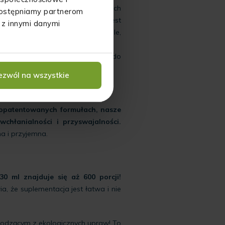
 tych składników. Według dostępnych
udostępniamy partnerom
b, że wchłanianie tokotrienoli jest
 z innymi danymi
także skwalen roślinny, fitosterole,
fermentacji. Jest nam potrzebna do
, różnicowanie komórek, skórę.
ezwól na wszystkie
ch w oleju konopnym
 opatentowanych formułach, nasze
hłanialności i przyswajalności.
na i przyjemna.
0 ml znajduje się aż 600 porcji!
 że suplementacja jest łatwa i nie
hodzącym z ekologicznych upraw! To