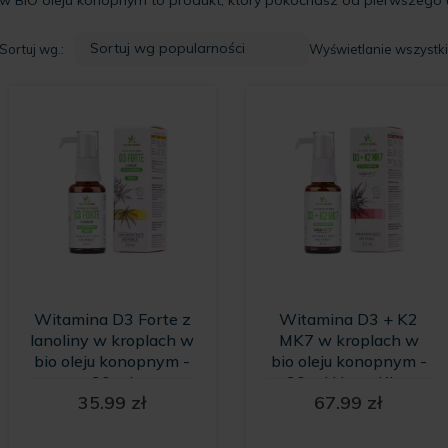
Sortuj wg.:
Wyświetlanie wszystk
Witamina D3 Forte z
Witamina D3 + K2
lanoliny w kroplach w
MK7 w kroplach w
bio oleju konopnym -
bio oleju konopnym -
30 ml
30 ml HempKing
35.99
zł
67.99
zł