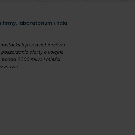
firmy, laboratorium i hala
Od choreg
"Niektóre pomysły na bi
ostockich przedsiębiorców i
Izabeli Wojciuk impuls
poszerzanie oferty o kolejne
weterynaryjne nie dawał
a ponad 1200 mkw. i mieści
gazynowe"