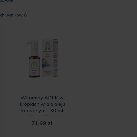
Posortowane
ich wyników: 8
według
popularności
Witaminy ADEK w
kroplach w bio oleju
konopnym - 30 ml
HempKing
71.99
zł