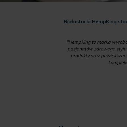
wnież w Polsce
Białostocki HempKing staw
na tzw. Listę Cosing w
 rodzaju produktu
"HempKing to marka wyrobów
środki czyszczące."
pasjonatów zdrowego stylu ż
produkty oraz powiększani
kompleks