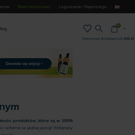
arnie
Klient biznesowy
Logowanie / Rejestracja
0
Blog
Darmowa dostawa od
200 zł
pnym
jakości produktów, które są w 100%
i witamin w jednej porcji! Witaminy
życia!