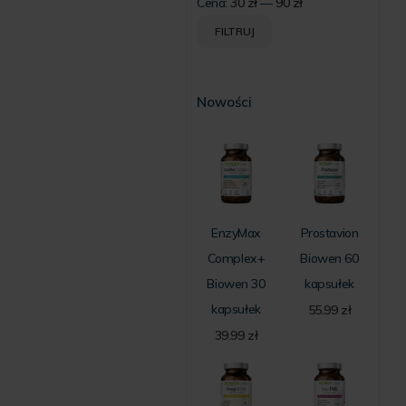
Cena:
30 zł
—
90 zł
Cena
Cena
FILTRUJ
min
max
Nowości
EnzyMax
Prostavion
Complex+
Biowen 60
Biowen 30
kapsułek
kapsułek
55.99
zł
39.99
zł