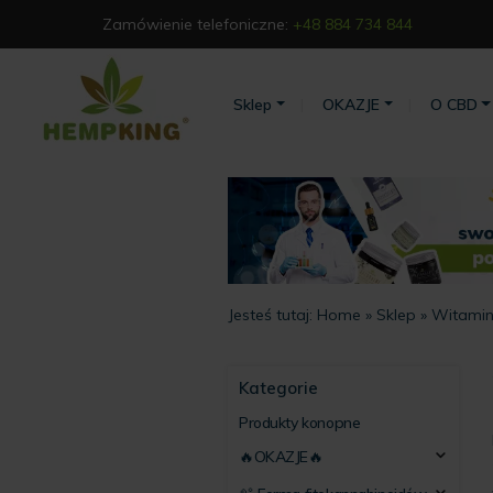
Zamówienie telefoniczne:
+48 884 734 844
Sklep
OKAZJE
O CBD
Jesteś tutaj:
Home
»
Sklep
»
Witaminy
Kategorie
Produkty konopne
🔥OKAZJE🔥