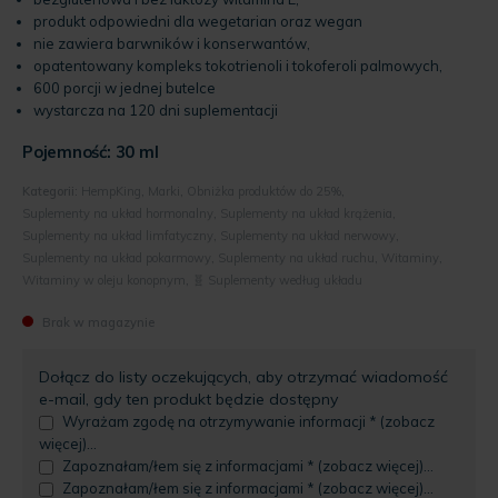
produkt odpowiedni dla wegetarian oraz wegan
nie zawiera barwników i konserwantów,
opatentowany kompleks tokotrienoli i tokoferoli palmowych,
600 porcji w jednej butelce
wystarcza na 120 dni suplementacji
Pojemność: 30 ml
Kategorii:
HempKing
,
Marki
,
Obniżka produktów do 25%
,
Suplementy na układ hormonalny
,
Suplementy na układ krążenia
,
Suplementy na układ limfatyczny
,
Suplementy na układ nerwowy
,
Suplementy na układ pokarmowy
,
Suplementy na układ ruchu
,
Witaminy
,
Witaminy w oleju konopnym
,
🧬 Suplementy według układu
Brak w magazynie
Dołącz do listy oczekujących, aby otrzymać wiadomość
e-mail, gdy ten produkt będzie dostępny
Wyrażam zgodę na otrzymywanie informacji * (zobacz
więcej)...
Zapoznałam/łem się z informacjami * (zobacz więcej)...
Zapoznałam/łem się z informacjami * (zobacz więcej)...