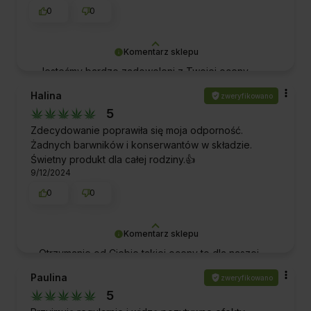
0
0
Komentarz sklepu
Jesteśmy bardzo zadowoleni z Twojej oceny
naszej pracy i produktów! Dziękujemy za wsparcie
Halina
zweryfikowano
i za to, że jesteś z nami. Pozdrawiamy!
5
Zdecydowanie poprawiła się moja odporność.
Żadnych barwników i konserwantów w składzie.
Świetny produkt dla całej rodziny.👍️
9/12/2024
0
0
Komentarz sklepu
Otrzymanie od Ciebie takiej oceny to dla naszej
ekipy ogromne wyróżnienie. Dziękujemy za Twój
Paulina
zweryfikowano
czas oraz za wybranie naszej firmy i produktów.
5
Pozdrawiamy!