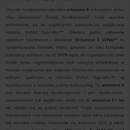
Wysoko bioaktywna naturalna
witamina E
w kroplach, w bio
oleju konopnym! Swoją bioaktywność (czyli wysokie
wchłanianie się w organizmie) zawdzięcza wyjątkowej
formule EVNol SupraBio™. Zawiera pełne całkowite
spektrum tokotrienoli i tokoferoli.
Witamina E EVNol
™ to
opatentowana formuła, która sprawia, że cały kompleks
substancji wchłania się aż 300% lepiej do organizmu niż inne!
Dzięki temu nagromadzenie tych cennych składników w
naszym organizmie jest większe. Tokoferole i tokotrienole w
pełnym spektrum w formule EVNol SupraBio™ są
wydobywane z owoców palmy malezyjskiej. Ta
witamina E
ma bardzo wysoką biodostępność i jest skutecznym
suplementem! Jak wyjątkowy skład ma ta
witamina E? Na
co
składa się jej pełna struktura? Poza wspomnianymi
tokoferolami i tokotrienolami zawiera także takie substancje
jak skwalen roślinny, fitosterole czy koenzym Q10, a także