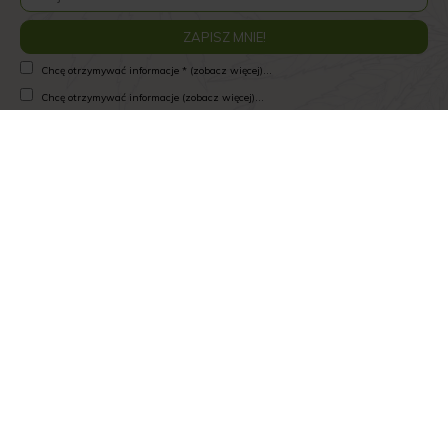
Chcę otrzymywać informacje * (zobacz więcej)...
Chcę otrzymywać informacje (zobacz więcej)...
Zapoznałam/łem się z informacjami * (zobacz więcej)...
Zapoznałam/łem się z informacjami * (zobacz więcej)...
Wyrażam zgodę na przetwarzanie * (zobacz więcej)...
Wyrażam zgodę na przetwarzanie (zobacz więcej)...
Piszą o nas:
Od chorego pupila do pomysłu na biznes.
Nietypowa historia producenta olejków CBD
"Niektóre pomysły na biznes rodzą się z pasji, inne z
chęci wypełnienia niszy na rynku. W przypadku
Damiana Olędzkiego i Izabeli Wojciuk impulsem do
założenia w 2017 roku firmy HempKing było
zachorowanie ich psa na epilepsję. Jej leczenie