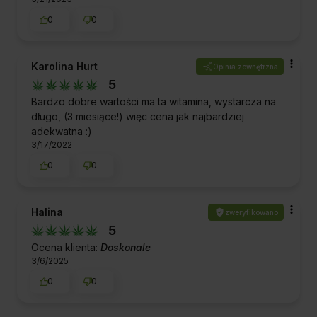
0
0
Karolina Hurt
Opinia zewnętrzna
5
Bardzo dobre wartości ma ta witamina, wystarcza na
długo, (3 miesiące!) więc cena jak najbardziej
adekwatna :)
3/17/2022
0
0
Halina
zweryfikowano
5
Ocena klienta:
Doskonale
3/6/2025
0
0