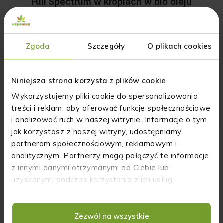
Full Spectrum w kroplach w bio oleju
konopnym - 30 ml
Zgoda
Szczegóły
O plikach cookies
5
88%
4
13%
4.9
Niniejsza strona korzysta z plików cookie
3
0%
16
opinii klientów
Wykorzystujemy pliki cookie do spersonalizowania
z całego okresu
2
0%
zebranych i zweryfikowanych przez
treści i reklam, aby oferować funkcje społecznościowe
i analizować ruch w naszej witrynie. Informacje o tym,
1
0%
jak korzystasz z naszej witryny, udostępniamy
partnerom społecznościowym, reklamowym i
analitycznym. Partnerzy mogą połączyć te informacje
z innymi danymi otrzymanymi od Ciebie lub
Jak zbieramy opinie?
uzyskanymi podczas korzystania z ich usług.
Opinie klientów
Pytania i odpowiedzi (0)
Zezwól na wszystkie