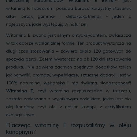
mieszaninę karotenoidów.
Witamina E EVNol
™ jest
witaminą full spectrum, posiada bardzo korzystny stosunek
alfa-, beta-, gamma- i delta-tokotrienoli – jeden z
najlepszych, jakie występują w naturze!
Witamina E zwana jest silnym antyoksydantem, zwłaszcza
w tak dobrze wchłanialnej formie. Ten produkt wystarcza na
długi czas stosowania – zawiera około 120 gotowych do
spożycia porcji! Zatem wystarcza na aż 120 dni stosowania
produktu! Nie zawiera żadnych zbędnych dodatków takich
jak barwniki, aromaty, wypełniacze, sztuczne dodatki. Jest w
100% naturalna, wegańska i ma świetną biodostępność!
Witamina E,
czyli witamina rozpuszczalna w tłuszczu,
została zmieszana z wyjątkowym nośnikiem, jakim jest bio
olej konopny, czyli olej z nasion konopi, z certyfikatem
ekologicznym.
Dlaczego witaminę E rozpuściliśmy w oleju
konopnym?