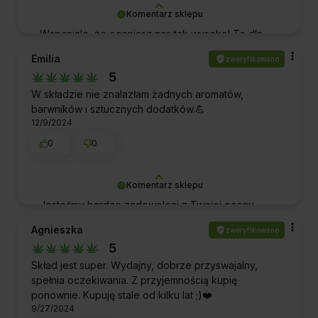
Komentarz sklepu
Wspaniale, że oceniasz nas tak wysoko! To dla
nas potwierdzenie, że spełniliśmy Twoje
Emilia
zweryfikowano
oczekiwania. Dziękujemy za zaufanie.
5
Pozdrawiamy!
W składzie nie znalazłam żadnych aromatów,
barwników i sztucznych dodatków.💪
12/9/2024
0
0
Komentarz sklepu
Jesteśmy bardzo zadowoleni z Twojej oceny
naszej pracy i produktów! Dziękujemy za wsparcie
Agnieszka
zweryfikowano
i za to, że jesteś z nami. Pozdrawiamy!
5
Skład jest super. Wydajny, dobrze przyswajalny,
spełnia oczekiwania. Z przyjemnością kupię
ponownie. Kupuję stale od kilku lat ;)❤️
9/27/2024