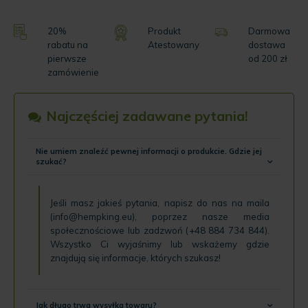
20%
Produkt
Darmowa
rabatu na
Atestowany
dostawa
pierwsze
od 200 zł
zamówienie
Najczęściej zadawane pytania!
Nie umiem znaleźć pewnej informacji o produkcie. Gdzie jej
szukać?
Jeśli masz jakieś pytania, napisz do nas na maila
(
info@hempking.eu
), poprzez nasze
media
społecznościowe
lub zadzwoń (
+48 884 734 844
).
Wszystko Ci wyjaśnimy lub wskażemy gdzie
znajdują się informacje, których szukasz!
Jak długo trwa wysyłka towaru?