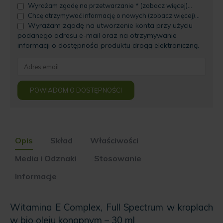
Wyrażam zgodę na przetwarzanie * (zobacz więcej)...
Chcę otrzymywać informację o nowych (zobacz więcej)...
Wyrażam zgodę na utworzenie konta przy użyciu
podanego adresu e-mail oraz na otrzymywanie
informacji o dostępności produktu drogą elektroniczną.
Enter
your
email
POWIADOM O DOSTĘPNOŚCI
address
to
join
the
waitlist
Opis
Skład
Właściwości
for
this
Media i Odznaki
Stosowanie
product
Informacje
Witamina E Complex, Full Spectrum w kroplach
w bio oleju konopnym – 30 ml