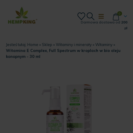
0
Darmowa dostawa od
200
zł
Jesteś tutaj:
Home
»
Sklep
»
Witaminy i minerały
»
Witaminy
»
Witamina E Complex, Full Spectrum w kroplach w bio oleju
konopnym - 30 ml