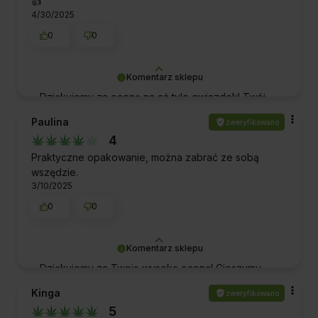
👍️
4/30/2025
0
0
Komentarz sklepu
Dziękujemy za ocenę na aż tyle gwiazdek! Twój
pozytywny feedback sprawia, że cały zespół
Paulina
zweryfikowano
czuje się dumny i zmotywowany do jeszcze
4
lepszej pracy. Pozdrawiamy!
Praktyczne opakowanie, można zabrać ze sobą
wszędzie.
3/10/2025
0
0
Komentarz sklepu
Dziękujemy za Twoją wysoką ocenę! Cieszymy
się, że nasze produkty spełniły Twoje
Kinga
zweryfikowano
oczekiwania. Doceniamy Twoje wsparcie i mamy
5
nadzieję, że będziemy mieli przyjemność obsłużyć