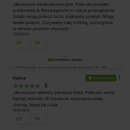
Cię ponownie w przyszłości. Zapraszamy
Jakościowo bezkonkurencyjne. Polecam produkt i
ponownie!
producenta.👍 Niezastąpione w czasie przeziębienia.
Śmiało mogę polecić bo to znakomity produkt. Mogę
śmiało polecić. Zażywamy całą rodziną, szczególnie
w okresie jesienno-zimowym.
1/20/2025
0
0
Komentarz sklepu
Wspaniale, że oceniasz nas tak wysoko! To dla
nas potwierdzenie, że spełniliśmy Twoje
Halina
zweryfikowano
oczekiwania. Dziękujemy za zaufanie.
5
Pozdrawiamy!
Jakościowo witaminy pierwsza klasa. Polecam, warte
każdej złotówki. W rezultacie stosowania mniej
choruję, lepiej się czuję.
12/9/2024
0
0