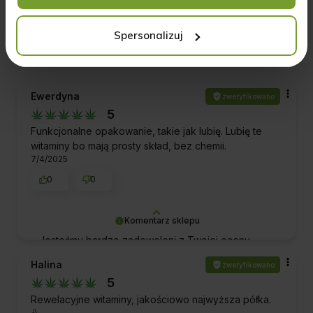
Wyczyść
Szukaj
Spersonalizuj
Ewerdyna
zweryfikowano
5
Funkcjonalne opakowanie, takie jak lubię. Lubię te
witaminy bo mają prosty skład, bez chemii.
7/4/2025
0
0
Komentarz sklepu
Jesteśmy bardzo zadowoleni z Twojej oceny
naszej pracy i produktów! Dziękujemy za wsparcie
Halina
zweryfikowano
i za to, że jesteś z nami. Pozdrawiamy!
5
Rewelacyjne witaminy, jakościowo najwyższa półka.