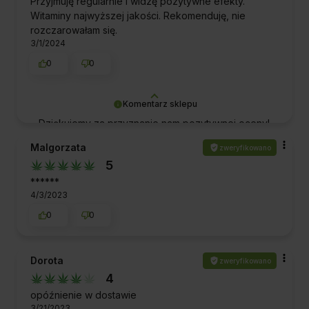
Przyjmuję regularnie i widzę pozytywne efekty.
Witaminy najwyższej jakości. Rekomenduję, nie
rozczarowałam się.
3/1/2024
0
0
Komentarz sklepu
Dziękujemy za przyznanie nam pozytywnej oceny!
To dla nas ogromne wyróżnienie i motywacja do
Malgorzata
zweryfikowano
dalszej doskonałej obsługi. Pozdrawiamy!
5
******
4/3/2023
0
0
Dorota
zweryfikowano
4
opóźnienie w dostawie
3/21/2023