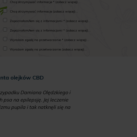
Chcę otrzymywać informacje * (zobacz więcej)...
Chcę otrzymywać informacje (zobacz więcej)...
Zapoznałam/łem się z informacjami * (zobacz więcej)...
Zapoznałam/łem się z informacjami * (zobacz więcej)...
Wyrażam zgodę na przetwarzanie * (zobacz więcej)...
Wyrażam zgodę na przetwarzanie (zobacz więcej)...
enta olejków CBD
Mari
 przypadku Damiana Olędzkiego i
"Od kiedy zalegali
psa na epilepsję. Jej leczenie
zawierających „zakaz
mu pupila i tak natknęli się na
aptekach, czy 