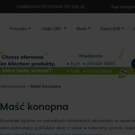
DARMOWA DOSTAWA OD 200 ZŁ⁣
Kup stacjon
Potrzeby
Olejki CBD
Marki
Klient B2B
tyki konopne
»
Maść konopna
Maść konopna
Kosmetyki oparte na naturalnych składnikach aktywnych, w opakow
które pokochasz, jeśli lubisz dbać o siebie w naturalny sposób, a 
środowisko! Takie właśnie są nasze maści konopne.