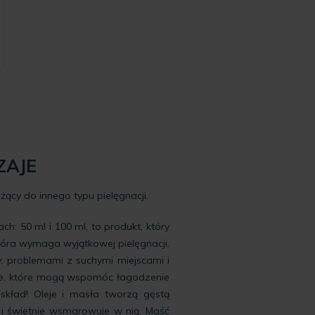
a:
.
ZAJE
użący do innego typu pielęgnacji.
h: 50 ml i 100 ml, to produkt, który
tóra wymaga wyjątkowej pielęgnacji.
y, problemami z suchymi miejscami i
ne, które mogą wspomóc łagodzenie
skład! Oleje i masła tworzą gęstą
 i świetnie wsmarowuje w nią. Maść