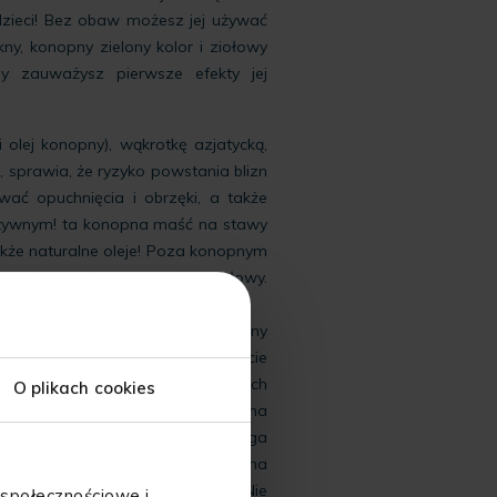
zieci! Bez obaw możesz jej używać
kny, konopny zielony kolor i ziołowy
dy zauważysz pierwsze efekty jej
 olej konopny), wąkrotkę azjatycką,
, sprawia, że ryzyko powstania blizn
ać opuchnięcia i obrzęki, a także
ktywnym! ta konopna maść na stawy
akże naturalne oleje! Poza konopnym
ię też olej oliwkowy czy migdałowy.
a smarowanej powierzchni.
nki włoskiej, kasztanowca, witaminy
tkie składniki mają na celu wsparcie
y cierpiącej z powodu rozszerzonych
O plikach cookies
 by skóra była bardziej odporna na
ich nóg, ściąga naczynka, pomaga
erwienienia, działa korzystnie na
prowadza i szybko się wchłania! Nie
 społecznościowe i