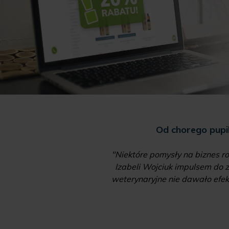
 laboratorium i hala
Od chorego pupi
"Niektóre pomysły na biznes ro
ich przedsiębiorców i
Izabeli Wojciuk impulsem do z
anie oferty o kolejne
weterynaryjne nie dawało efekt
 1200 mkw. i mieści
e"