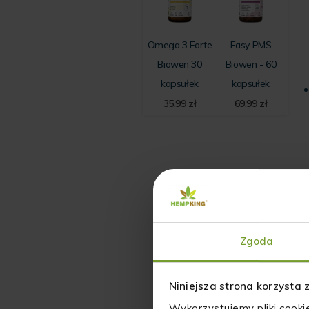
Omega 3 Forte
Easy PMS
Biowen 30
Biowen - 60
kapsułek
kapsułek
35.99
zł
69.99
zł
Zgoda
Niniejsza strona korzysta 
Wykorzystujemy pliki cooki