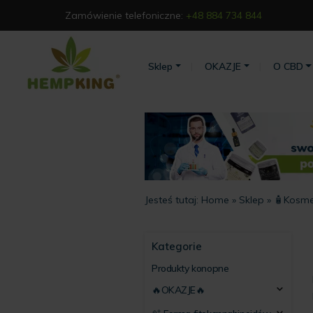
Zamówienie telefoniczne:
+48 884 734 844
Sklep
OKAZJE
O CBD
Jesteś tutaj:
Home
»
Sklep
»
🧴Kosme
Kategorie
Produkty konopne
🔥OKAZJE🔥