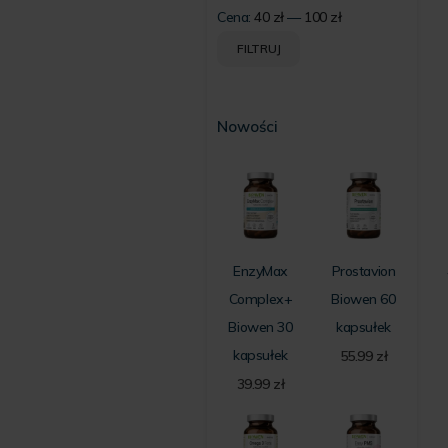
Cena:
40 zł
—
100 zł
Cena
Cena
FILTRUJ
min
max
Nowości
EnzyMax
Prostavion
Complex+
Biowen 60
Biowen 30
kapsułek
kapsułek
55.99
zł
39.99
zł