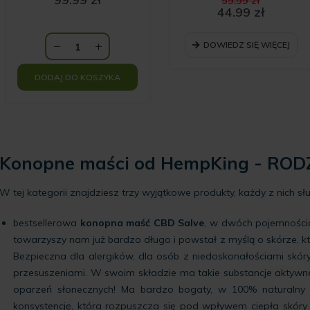
59.99
zł
cena
44.99
zł
Aktualna
wynosił
cena
59.99 zł
DOWIEDZ SIĘ WIĘCEJ
wynosi:
44.99 zł.
DODAJ DO KOSZYKA
Konopne maści od HempKing - ROD
W tej kategorii znajdziesz trzy wyjątkowe produkty, każdy z nich sł
bestsellerowa
konopna maść CBD Salve
, w dwóch pojemnościac
towarzyszy nam już bardzo długo i powstał z myślą o skórze, k
Bezpieczna dla alergików, dla osób z niedoskonałościami skór
przesuszeniami. W swoim składzie ma takie substancje aktyw
oparzeń słonecznych! Ma bardzo bogaty, w 100% naturalny 
konsystencję, która rozpuszcza się pod wpływem ciepła skóry