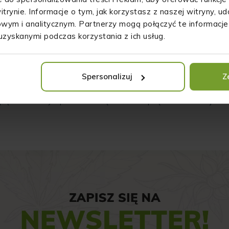
pozostawia na skórze nieprzyjemnej lepkiej powłoki.
itrynie. Informacje o tym, jak korzystasz z naszej witryny, 
wym i analitycznym. Partnerzy mogą połączyć te informacje
Pełna natury konopna maść w każdej z wersji, została przez nas 
uzyskanymi podczas korzystania z ich usług.
aluminiowymi nakrętkami. Po wykorzystaniu maści konopnej,
przechowywania innych rzeczy czy użyć ich jako dekoracji! Ci
dodatkiem w twoim wnętrzu – na przykład świecznikiem czy elem
Spersonalizuj
Z
Konopna maść to świetny wybór pielęgnacyjny dla wymagającej s
piękno z natury! Sprawdź naszą maść konopną w trzech wersjach.