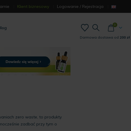
arnie
Klient biznesowy
Logowanie / Rejestracja
0
Blog
Darmowa dostawa od
200 zł
aniach zero waste, to produkty
jednocześnie zadbać przy tym o