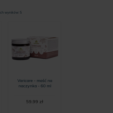
Posortowane
ich wyników: 5
według
popularności
Varicare - maść na
naczynka - 60 ml
59.99
zł