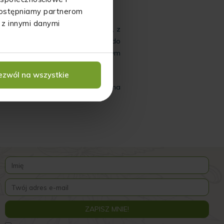
udostępniamy partnerom
 z innymi danymi
zamknięta w szklanych słoiczkach, z
 możesz wykorzystać słoiczki do
emne szkło może stać się stylowym
entem dekoracyjnym na półce!
ezwól na wszystkie
zczególnej uwagi skóry. Postaw na