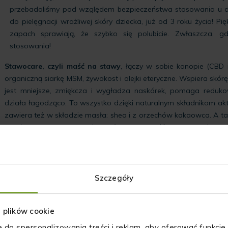
przebadaliśmy pod względem bezpieczeństwa stosowania u d
do pielęgnacji wrażliwej skóry dziecka, już od 3 roku życia! Pię
zapach sprawiają, że szybko się polubicie. Zwłaszcza, g
stosowania!
Stawocare, czyli maść na stawy
, łączy w sobie konopie (CBD i
organiczną siarkę MSM, żywokost i olejki eteryczne. Wspiera skórę
jest mniejsze, zmiękcza i wygładza naskórek, pomaga redukow
działa łagodząco. To wszystko dzięki naturalnym składnikom a
zawiera też w składzie masła: shea i z orzechów kakaowca. A t
o pełnym spektrum fitoskładników, na tę maść konopną składa s
Ma delikatną konsystencję, która nie zostawia lepkiej warstwy n
Varicare, czyli maść konopna na naczynka
, to połączenie koca
C, oleju konopnego full spectrum oraz olejków eterycznych. Wszys
cery naczynkowej, skłonnej do zaczerwień, pękania naczynek cz
Szczegóły
naczynek! Jak działa? Naturalne składniki aktywne dbają o to,
problemy z naczynkami, wspiera też walkę z uczuciem ciężk
z plików cookie
przywrócić skórze równowagę, pomagając jej pozbyć się zacz
naczynia krwionośne! Jej konsystencja sprawia, że łatwo się roz
e do spersonalizowania treści i reklam, aby oferować funkcje