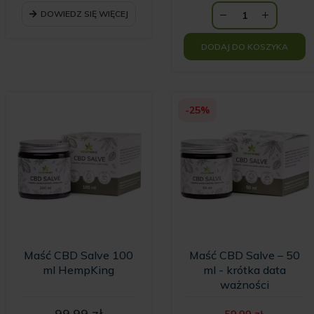
DOWIEDZ SIĘ WIĘCEJ
DODAJ DO KOSZYKA
-25%
Maść CBD Salve 100
Maść CBD Salve – 50
ml HempKing
ml - krótka data
ważności
Pierwot
99.99
zł