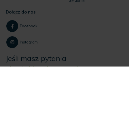
Składniki
Dołącz do nas
Facebook
Instagram
Jeśli masz pytania
skontaktuj się z nami!
Dla klientów:
+48 884 734 844
Dla firm:
+48 535 915 455
NAPISZ DO NAS