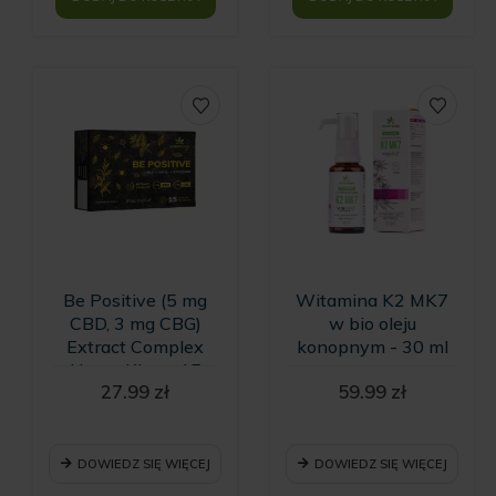
Be Positive (5 mg
Witamina K2 MK7
CBD, 3 mg CBG)
w bio oleju
Extract Complex
konopnym - 30 ml
Hemp King - 15
27.99
zł
59.99
zł
kapsułek
DOWIEDZ SIĘ WIĘCEJ
DOWIEDZ SIĘ WIĘCEJ