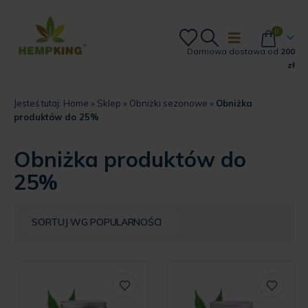
0
Darmowa dostawa od
200
zł
Jesteś tutaj:
Home
»
Sklep
»
Obniżki sezonowe
»
Obniżka
produktów do 25%
Obniżka produktów do
25%