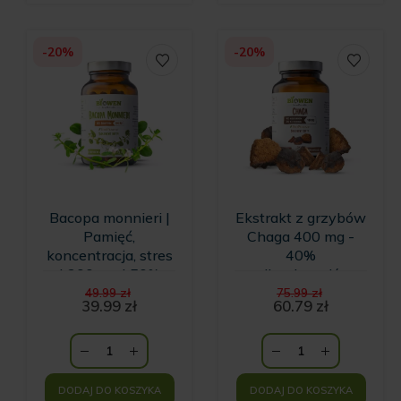
-20%
-20%
Bacopa monnieri |
Ekstrakt z grzybów
Pamięć,
Chaga 400 mg -
koncentracja, stres
40%
| 300 mg | 50%
polisacharydów,
Pierwotna
Pierwotna
bakozydów | 120
30% beta-
49.99
zł
75.99
zł
cena
cena
39.99
zł
60.79
zł
kapsułek
glukanów
Aktualna
wynosiła:
Aktualna
wynosiła:
cena
49.99 zł.
cena
75.99 zł.
wynosi:
wynosi:
39.99 zł.
60.79 zł.
DODAJ DO KOSZYKA
DODAJ DO KOSZYKA