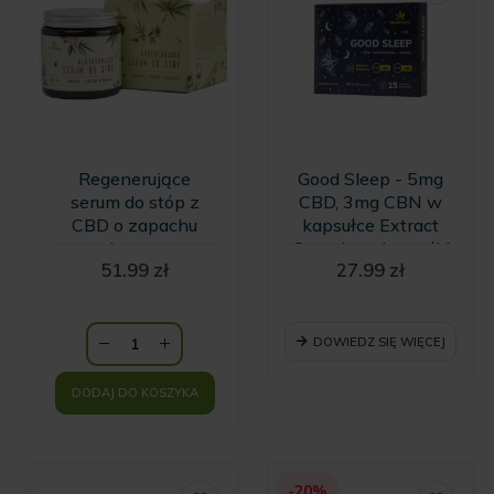
Regenerujące
Good Sleep - 5mg
serum do stóp z
CBD, 3mg CBN w
CBD o zapachu
kapsułce Extract
drzewa
Complex - kapsułki
51.99
zł
27.99
zł
herbacianego
na sen - 15
HempKing
kapsułek
DOWIEDZ SIĘ WIĘCEJ
DODAJ DO KOSZYKA
-20%