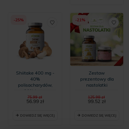
-25%
-21%
Shiitake 400 mg -
Zestaw
40%
prezentowy dla
polisacharydów,
nastolatki
30% beta-
Pierwotna
Pierwotn
glukanów -
75.99
zł
125.98
zł
cena
cena
56.99
zł
99.52
zł
kapsułki Biowen -
Aktualna
wynosiła:
Aktualna
wynosiła:
Last Minute
cena
75.99 zł.
cena
125.98 zł.
wynosi:
wynosi:
DOWIEDZ SIĘ WIĘCEJ
DOWIEDZ SIĘ WIĘCEJ
56.99 zł.
99.52 zł.