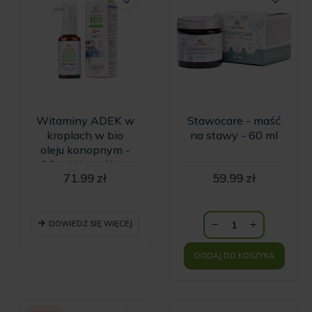
Witaminy ADEK w
Stawocare - maść
kroplach w bio
na stawy - 60 ml
oleju konopnym -
30 ml HempKing
71.99
zł
59.99
zł
DOWIEDZ SIĘ WIĘCEJ
DODAJ DO KOSZYKA