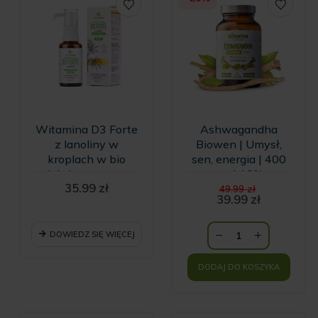
Witamina D3 Forte
Ashwagandha
z lanoliny w
Biowen | Umysł,
kroplach w bio
sen, energia | 400
oleju konopnym -
mg | 10%
Pierwotna
35.99
zł
30 ml
witanolidów | 120 kapsułek
49.99
zł
cena
39.99
zł
Aktualna
wynosiła:
cena
49.99 zł.
wynosi:
DOWIEDZ SIĘ WIĘCEJ
39.99 zł.
DODAJ DO KOSZYKA