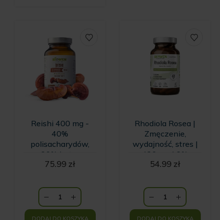
Reishi 400 mg -
Rhodiola Rosea |
40%
Zmęczenie,
polisacharydów,
wydajność, stres |
30% beta-
420 mg | 3%
75.99
zł
54.99
zł
glukanów -
salidrozydów i 1%
kapsułki Biowen
rozawin - kapsułki
Biowen
DODAJ DO KOSZYKA
DODAJ DO KOSZYKA