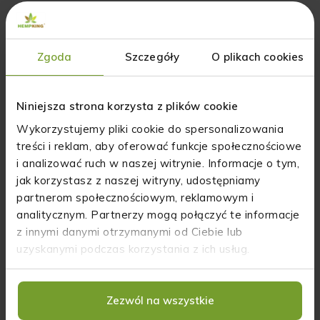
-20%
-37%
Zgoda
Szczegóły
O plikach cookies
Niniejsza strona korzysta z plików cookie
Wykorzystujemy pliki cookie do spersonalizowania
treści i reklam, aby oferować funkcje społecznościowe
Zestaw
Naturalny
i analizować ruch w naszej witrynie. Informacje o tym,
suplementów na
dezodorant w
jak korzystasz z naszej witryny, udostępniamy
stres
kremie z CBD o
partnerom społecznościowym, reklamowym i
zapachu grejpfruta
analitycznym. Partnerzy mogą połączyć te informacje
Pierwotna
Pierwotna
i pomarańczy
159.98
zł
55.99
zł
cena
cena
127.98
zł
35.27
zł
z innymi danymi otrzymanymi od Ciebie lub
HempKing krótki
Aktualna
wynosiła:
Aktualna
wynosiła:
uzyskanymi podczas korzystania z ich usług.
termin ważności
cena
159.98 zł.
cena
55.99 zł.
wynosi:
wynosi:
DOWIEDZ SIĘ WIĘCEJ
127.98 zł.
35.27 zł.
Zezwól na wszystkie
DODAJ DO KOSZYKA