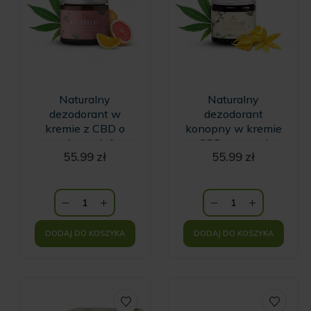
Naturalny
Naturalny
dezodorant w
dezodorant
kremie z CBD o
konopny w kremie
zapachu grejpfruta
z CBD o zapachu
55.99
zł
55.99
zł
i pomarańczy
wanilii i kwiatów
HempKing
Ylang Ylang
HempKing
DODAJ DO KOSZYKA
DODAJ DO KOSZYKA