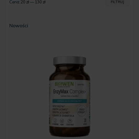
Cena:
20 zł
—
130 zł
FILTRUJ
Cena
Cena
min
max
Nowości