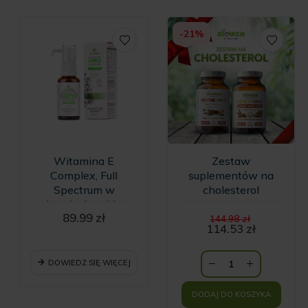
-21%
Witamina E
Zestaw
Complex, Full
suplementów na
Spectrum w
cholesterol
kroplach w bio
Pierwotn
89.99
zł
oleju konopnym -
144.98
zł
cena
114.53
zł
30 ml
Aktualna
wynosiła:
cena
144.98 zł.
wynosi:
DOWIEDZ SIĘ WIĘCEJ
114.53 zł.
DODAJ DO KOSZYKA