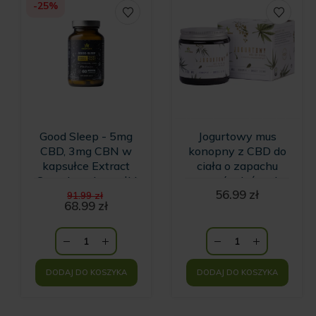
-25%
Good Sleep - 5mg
Jogurtowy mus
CBD, 3mg CBN w
konopny z CBD do
kapsułce Extract
ciała o zapachu
Complex - kapsułki
owoców leśnych
Pierwotna
56.99
zł
na sen - 60
91.99
zł
cena
68.99
zł
kapsułek KRÓTKI
Aktualna
wynosiła:
TERMIN
cena
91.99 zł.
wynosi:
WAŻNOŚCI
68.99 zł.
DODAJ DO KOSZYKA
DODAJ DO KOSZYKA