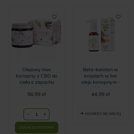
Olejowy mus
Beta-karoten w
konopny z CBD do
kroplach w bio
ciała o zapachu
oleju konopnym -
różowego lotosu
30 ml
56.99
zł
44.99
zł
DOWIEDZ SIĘ WIĘCEJ
DODAJ DO KOSZYKA