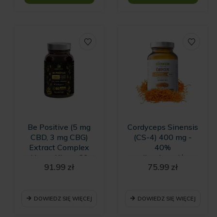
Be Positive (5 mg
Cordyceps Sinensis
CBD, 3 mg CBG)
(CS-4) 400 mg -
Extract Complex
40%
Hemp King - 60
polisacharydów,
91.99
zł
75.99
zł
kapsułek
8% mannitolu oraz
0.2% adenozyny -
kapsułki Biowen
DOWIEDZ SIĘ WIĘCEJ
DOWIEDZ SIĘ WIĘCEJ