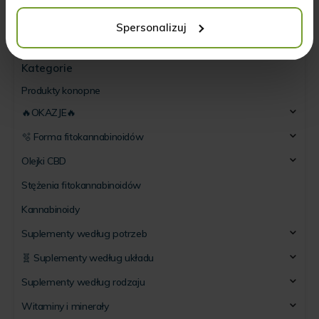
Spersonalizuj
Kategorie
Produkty konopne
🔥OKAZJE🔥
🫧 Forma fitokannabinoidów
Olejki CBD
Stężenia fitokannabinoidów
Kannabinoidy
Suplementy według potrzeb
🧬 Suplementy według układu
Suplementy według rodzaju
Witaminy i minerały