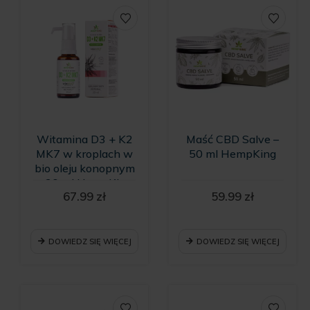
Witamina D3 + K2
Maść CBD Salve –
MK7 w kroplach w
50 ml HempKing
bio oleju konopnym
- 30 ml HempKing
67.99
zł
59.99
zł
DOWIEDZ SIĘ WIĘCEJ
DOWIEDZ SIĘ WIĘCEJ