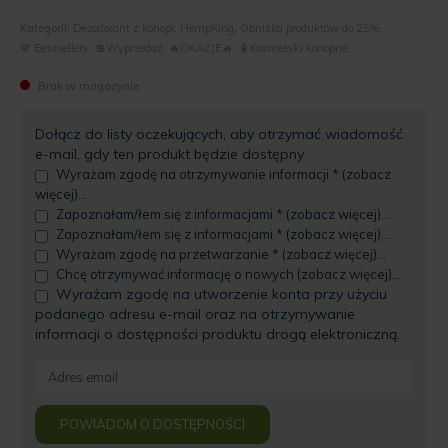
Kategorii:
Dezodorant z konopi
,
HempKing
,
Obniżka produktów do 25%
,
💙 Bestsellery
,
💲Wyprzedaż
,
🔥OKAZJE🔥
,
🧴Kosmetyki konopne
Brak w magazynie
Dołącz do listy oczekujących, aby otrzymać wiadomość
e-mail, gdy ten produkt będzie dostępny
Wyrażam zgodę na otrzymywanie informacji * (zobacz
więcej)...
Zapoznałam/łem się z informacjami * (zobacz więcej)...
Zapoznałam/łem się z informacjami * (zobacz więcej)...
Wyrażam zgodę na przetwarzanie * (zobacz więcej)...
Chcę otrzymywać informację o nowych (zobacz więcej)...
Wyrażam zgodę na utworzenie konta przy użyciu
podanego adresu e-mail oraz na otrzymywanie
informacji o dostępności produktu drogą elektroniczną.
Enter
your
email
POWIADOM O DOSTĘPNOŚCI
address