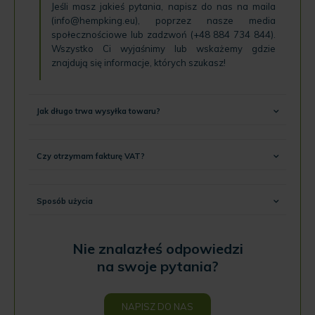
Jeśli masz jakieś pytania, napisz do nas na maila
(
info@hempking.eu
), poprzez nasze
media
społecznościowe
lub zadzwoń (
+48 884 734 844
).
Wszystko Ci wyjaśnimy lub wskażemy gdzie
znajdują się informacje, których szukasz!
Jak długo trwa wysyłka towaru?
Czy otrzymam fakturę VAT?
Sposób użycia
Nie znalazłeś odpowiedzi
na swoje pytania?
NAPISZ DO NAS