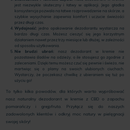
jest niezwykle skuteczny i łatwy w aplikacji. Jego gładka
konsystencja pozwala na łatwe rozprowadzenie na skórze, a
szybkie wysychanie zapewnia komfort i uczucie świeżości
przez długi czas.
Wydajność:
jedno opakowanie dezodorantu wystarcza na
bardzo długi czas. Możesz cieszyć się jego korzystnym
działaniem nawet przez trzy miesiące lub dłużej, w zależności
od sposobu użytkowania.
Nie brudzi ubrań:
nasz dezodorant w kremie nie
pozostawia śladów na odzieży, o ile stosujesz go zgodnie z
zaleceniami. Dzięki temu możesz czuć się pewnie i świeżo, nie
martwiąc się o plamy na swoich ulubionych ciuchach.
Wystarczy, że poczekasz chwilkę z ubieraniem się tuż po
użyciu go!
To tylko kilka powodów, dla których warto wypróbować
nasz naturalny dezodorant w kremie z CBD o zapachu
pomarańczy i grejpfruta. Przyłącz się do naszych
zadowolonych klientów i odkryj moc natury w pielęgnacji
swojej skóry!