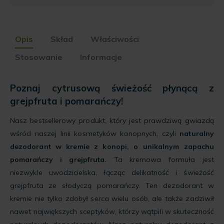
to
join
the
waitlist
Opis
Skład
Właściwości
for
this
Stosowanie
Informacje
product
Poznaj cytrusową świeżość płynącą z
grejpfruta i pomarańczy!
Nasz bestsellerowy produkt, który jest prawdziwą gwiazdą
wśród naszej linii kosmetyków konopnych, czyli
naturalny
dezodorant w kremie z konopi, o unikalnym zapachu
pomarańczy i grejpfruta.
Ta kremowa formuła jest
niezwykle uwodzicielska, łącząc delikatność i świeżość
grejpfruta ze słodyczą pomarańczy. Ten dezodorant w
kremie nie tylko zdobył serca wielu osób, ale także zadziwił
nawet największych sceptyków, którzy wątpili w skuteczność