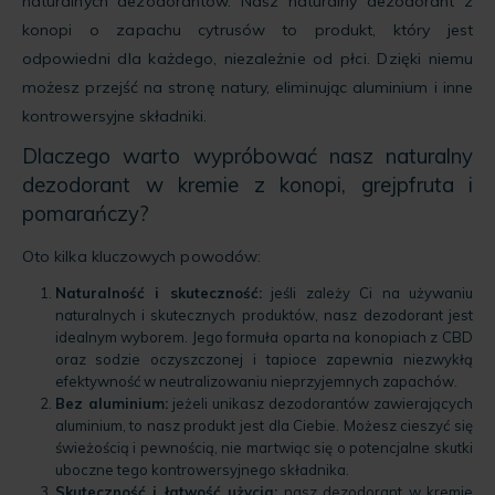
naturalnych dezodorantów. Nasz naturalny dezodorant z
konopi o zapachu cytrusów to produkt, który jest
odpowiedni dla każdego, niezależnie od płci. Dzięki niemu
możesz przejść na stronę natury, eliminując aluminium i inne
kontrowersyjne składniki.
Dlaczego warto wypróbować nasz naturalny
dezodorant w kremie z konopi, grejpfruta i
pomarańczy?
Oto kilka kluczowych powodów:
Naturalność i skuteczność:
jeśli zależy Ci na używaniu
naturalnych i skutecznych produktów, nasz dezodorant jest
idealnym wyborem. Jego formuła oparta na konopiach z CBD
oraz sodzie oczyszczonej i tapioce zapewnia niezwykłą
efektywność w neutralizowaniu nieprzyjemnych zapachów.
Bez aluminium:
jeżeli unikasz dezodorantów zawierających
aluminium, to nasz produkt jest dla Ciebie. Możesz cieszyć się
świeżością i pewnością, nie martwiąc się o potencjalne skutki
uboczne tego kontrowersyjnego składnika.
Skuteczność i łatwość użycia:
nasz dezodorant w kremie