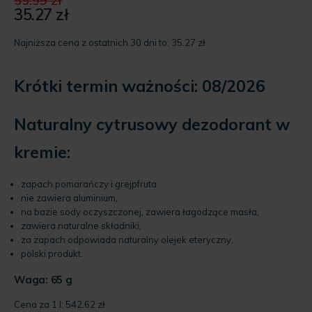
55.99
zł
cena
35.27
zł
Aktualna
wynosiła:
cena
55.99 zł.
Najniższa cena z ostatnich 30 dni to:
35.27
zł
wynosi:
35.27 zł.
Krótki termin ważności: 08/2026
Naturalny cytrusowy dezodorant w
kremie:
zapach pomarańczy i grejpfruta
nie zawiera aluminium,
na bazie sody oczyszczonej, zawiera łagodzące masła,
zawiera naturalne składniki,
za zapach odpowiada naturalny olejek eteryczny,
polski produkt.
Waga: 65 g
Cena za 1 l:
542.62
zł