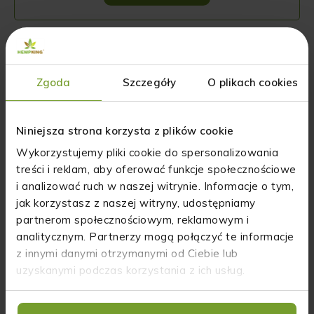
Zgoda
Szczegóły
O plikach cookies
Opinie o produkcie: Naturalny dezodorant w
kremie z CBD o zapachu grejpfruta i
Niniejsza strona korzysta z plików cookie
pomarańczy HempKing krótki termin
Wykorzystujemy pliki cookie do spersonalizowania
ważności
treści i reklam, aby oferować funkcje społecznościowe
i analizować ruch w naszej witrynie. Informacje o tym,
jak korzystasz z naszej witryny, udostępniamy
5
100%
partnerom społecznościowym, reklamowym i
4
0%
5.0
analitycznym. Partnerzy mogą połączyć te informacje
z innymi danymi otrzymanymi od Ciebie lub
3
0%
3
opinii klientów
z całego okresu
uzyskanymi podczas korzystania z ich usług.
2
0%
zebranych i zweryfikowanych przez
1
0%