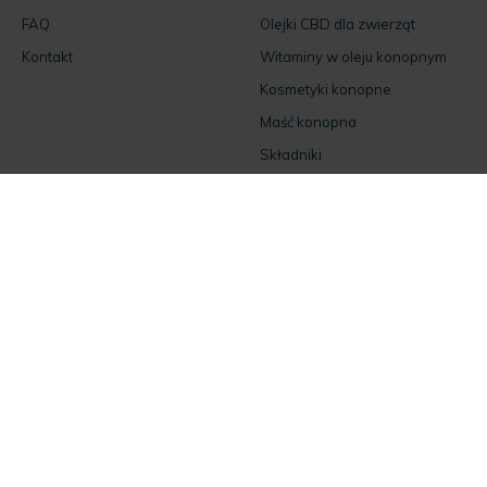
FAQ
Olejki CBD dla zwierząt
Kontakt
Witaminy w oleju konopnym
Kosmetyki konopne
Maść konopna
Składniki
Dołącz do nas
Facebook
Instagram
Jeśli masz pytania
skontaktuj się z nami!
Dla klientów: