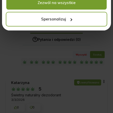
Zezwól na wszystkie
Spersonalizuj
Jak zbieramy opinie?
Opinie klientów
Pytania i odpowiedzi (0)
Wyczyść
Szukaj
Katarzyna
zweryfikowano
5
Świetny naturalny dezodorant
3/3/2026
0
0