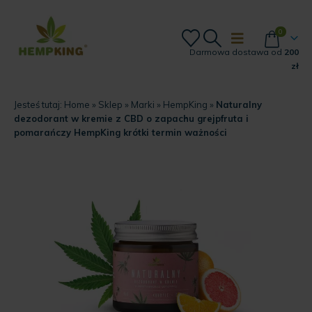
0
Darmowa dostawa od
200
zł
Jesteś tutaj:
Home
»
Sklep
»
Marki
»
HempKing
»
Naturalny
dezodorant w kremie z CBD o zapachu grejpfruta i
pomarańczy HempKing krótki termin ważności