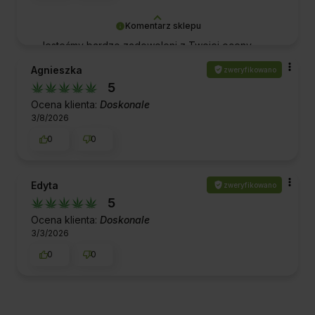
Komentarz sklepu
Jesteśmy bardzo zadowoleni z Twojej oceny
naszej pracy i produktów! Dziękujemy za wsparcie
Agnieszka
zweryfikowano
i za to, że jesteś z nami. Pozdrawiamy!
5
Ocena klienta:
Doskonale
3/8/2026
0
0
Edyta
zweryfikowano
5
Ocena klienta:
Doskonale
3/3/2026
0
0