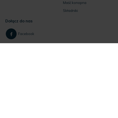
Maść konopna
Składniki
Dołącz do nas
Facebook
Instagram
Jeśli masz pytania
skontaktuj się z nami!
Dla klientów:
+48 884 734 844
Dla firm:
+48 535 915 455