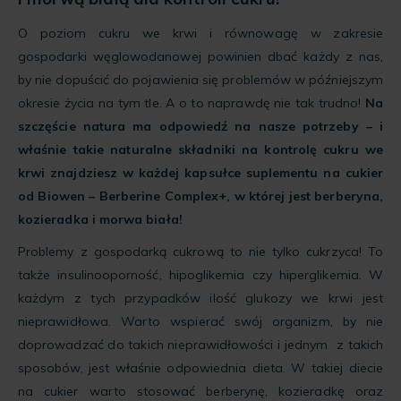
O poziom cukru we krwi i równowagę w zakresie
gospodarki węglowodanowej powinien dbać każdy z nas,
by nie dopuścić do pojawienia się problemów w późniejszym
okresie życia na tym tle. A o to naprawdę nie tak trudno!
Na
szczęście natura ma odpowiedź na nasze potrzeby – i
właśnie takie naturalne składniki na kontrolę cukru we
krwi znajdziesz w każdej kapsułce suplementu na cukier
od Biowen – Berberine Complex+, w której jest berberyna,
kozieradka i morwa biała!
Problemy z gospodarką cukrową to nie tylko cukrzyca! To
także insulinooporność, hipoglikemia czy hiperglikemia. W
każdym z tych przypadków ilość glukozy we krwi jest
nieprawidłowa. Warto wspierać swój organizm, by nie
doprowadzać do takich nieprawidłowości i jednym z takich
sposobów, jest właśnie odpowiednia dieta. W takiej diecie
na cukier warto stosować berberynę, kozieradkę oraz