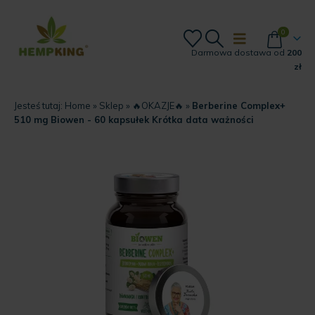
0
Darmowa dostawa od
200
zł
Jesteś tutaj:
Home
»
Sklep
»
🔥OKAZJE🔥
»
Berberine Complex+
510 mg Biowen - 60 kapsułek Krótka data ważności