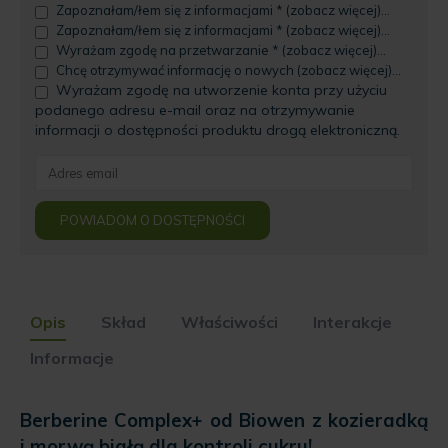
Zapoznałam/łem się z informacjami * (zobacz więcej)...
Zapoznałam/łem się z informacjami * (zobacz więcej)...
Wyrażam zgodę na przetwarzanie * (zobacz więcej)...
Chcę otrzymywać informację o nowych (zobacz więcej)...
Wyrażam zgodę na utworzenie konta przy użyciu
podanego adresu e-mail oraz na otrzymywanie
informacji o dostępności produktu drogą elektroniczną.
Enter
your
email
POWIADOM O DOSTĘPNOŚCI
address
to
join
the
waitlist
Opis
Skład
Właściwości
Interakcje
for
this
Informacje
product
Berberine Complex+ od Biowen z kozieradką
i morwą białą dla kontroli cukru!