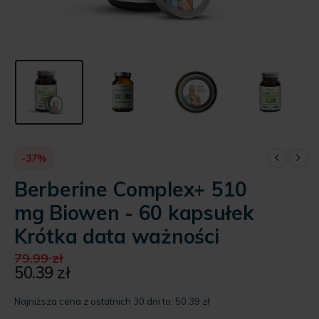
-37%
Berberine Complex+ 510
mg Biowen - 60 kapsułek
Krótka data ważności
Pierwotna
79.99
zł
cena
50.39
zł
Aktualna
wynosiła:
cena
79.99 zł.
Najniższa cena z ostatnich 30 dni to:
50.39
zł