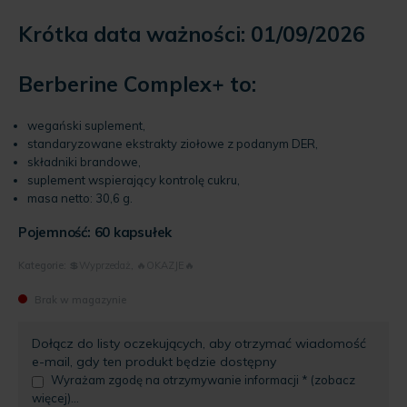
wynosi:
50.39 zł.
Krótka data ważności: 01/09/2026
Berberine Complex+ to:
wegański suplement,
standaryzowane ekstrakty ziołowe z podanym DER,
składniki brandowe,
suplement wspierający kontrolę cukru,
masa netto: 30,6 g.
Pojemność: 60 kapsułek
Kategorie:
💲Wyprzedaż
,
🔥OKAZJE🔥
Brak w magazynie
Dołącz do listy oczekujących, aby otrzymać wiadomość
e-mail, gdy ten produkt będzie dostępny
Wyrażam zgodę na otrzymywanie informacji * (zobacz
więcej)...