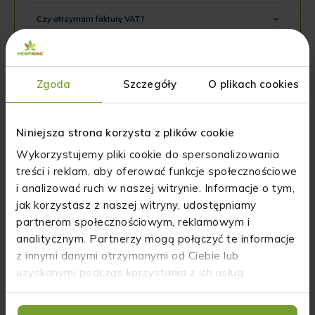
Czy otrzymam fakturę VAT?
Sposób użycia
Zgoda
Szczegóły
O plikach cookies
Nie znalazłeś odpowiedzi
na swoje pytania?
Niniejsza strona korzysta z plików cookie
Wykorzystujemy pliki cookie do spersonalizowania
NAPISZ DO NAS
treści i reklam, aby oferować funkcje społecznościowe
i analizować ruch w naszej witrynie. Informacje o tym,
jak korzystasz z naszej witryny, udostępniamy
partnerom społecznościowym, reklamowym i
analitycznym. Partnerzy mogą połączyć te informacje
z innymi danymi otrzymanymi od Ciebie lub
uzyskanymi podczas korzystania z ich usług.
Opinie o produkcie: Berberine Complex+ 510
mg Biowen - 60 kapsułek Krótka data
ważności