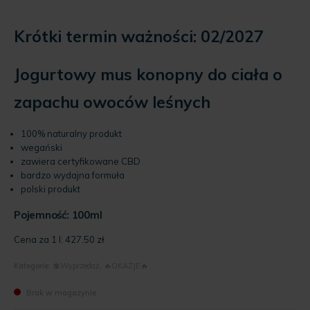
Aktualna
wynosiła:
cena
56.99 zł.
Krótki termin ważności: 02/2027
wynosi:
42.75 zł.
Jogurtowy mus konopny do ciała o
zapachu owoców leśnych
100% naturalny produkt
wegański
zawiera certyfikowane CBD
bardzo wydajna formuła
polski produkt
Pojemność: 100ml
Cena za 1 l:
427.50
zł
Kategorie:
💲Wyprzedaż
,
🔥OKAZJE🔥
Brak w magazynie