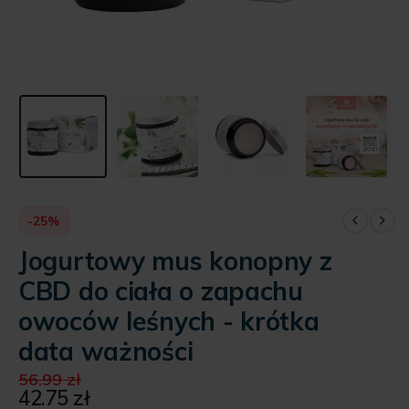
-25%
Jogurtowy mus konopny z
CBD do ciała o zapachu
owoców leśnych - krótka
data ważności
Pierwotna
56.99
zł
cena
42.75
zł