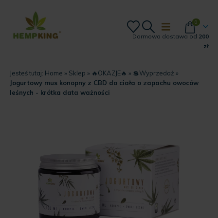
0
Darmowa dostawa od
200
zł
Jesteś tutaj:
Home
»
Sklep
»
🔥OKAZJE🔥
»
💲Wyprzedaż
»
Jogurtowy mus konopny z CBD do ciała o zapachu owoców
leśnych - krótka data ważności