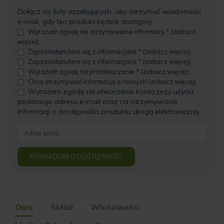
Dołącz do listy oczekujących, aby otrzymać wiadomość
e-mail, gdy ten produkt będzie dostępny
Wyrażam zgodę na otrzymywanie informacji * (zobacz
więcej)...
Zapoznałam/łem się z informacjami * (zobacz więcej)...
Zapoznałam/łem się z informacjami * (zobacz więcej)...
Wyrażam zgodę na przetwarzanie * (zobacz więcej)...
Chcę otrzymywać informację o nowych (zobacz więcej)...
Wyrażam zgodę na utworzenie konta przy użyciu
podanego adresu e-mail oraz na otrzymywanie
informacji o dostępności produktu drogą elektroniczną.
Enter
your
email
POWIADOM O DOSTĘPNOŚCI
address
to
join
the
waitlist
Opis
Skład
Właściwości
for
this