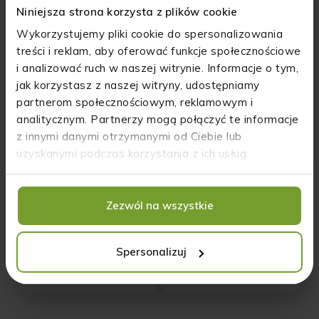
Niniejsza strona korzysta z plików cookie
Wykorzystujemy pliki cookie do spersonalizowania
treści i reklam, aby oferować funkcje społecznościowe
i analizować ruch w naszej witrynie. Informacje o tym,
Opinie o produkcie: Jogurtowy mus
jak korzystasz z naszej witryny, udostępniamy
konopny z CBD do ciała o zapachu owoców
partnerom społecznościowym, reklamowym i
leśnych - krótka data ważności
analitycznym. Partnerzy mogą połączyć te informacje
z innymi danymi otrzymanymi od Ciebie lub
uzyskanymi podczas korzystania z ich usług.
5
100%
4
0%
5.0
Zezwól na wszystkie
3
0%
3
opinii klientów
z całego okresu
2
0%
zebranych i zweryfikowanych przez
Spersonalizuj
1
0%