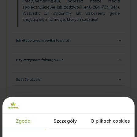
(
info@hempking.eu
), poprzez nasze
media
społecznościowe
lub zadzwoń (
+48 884 734 844
).
Wszystko Ci wyjaśnimy lub wskażemy gdzie
znajdują się informacje, których szukasz!
Jak długo trwa wysyłka towaru?
Czy otrzymam fakturę VAT?
Sposób użycia
Nie znalazłeś odpowiedzi
na swoje pytania?
Zgoda
Szczegóły
O plikach cookies
NAPISZ DO NAS