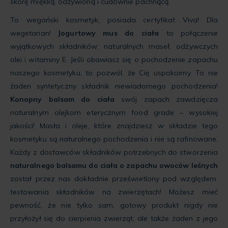
skórę miękką, odżywioną i cudownie pachnącą.
To wegański kosmetyk, posiada certyfikat Viva! Dla
wegetarian!
Jogurtowy mus do ciała
to połączenie
wyjątkowych składników: naturalnych maseł, odżywczych
olei i witaminy E. Jeśli obawiasz się o pochodzenie zapachu
naszego kosmetyku, to pozwól, że Cię uspokoimy. To nie
żaden syntetyczny składnik niewiadomego pochodzenia!
Konopny balsam do ciała
swój zapach zawdzięcza
naturalnym olejkom eterycznym food grade – wysokiej
jakości! Masła i oleje, które znajdziesz w składzie tego
kosmetyku są naturalnego pochodzenia i nie są rafinowane.
Każdy z dostawców składników potrzebnych do stworzenia
naturalnego balsamu do ciała o zapachu owoców leśnych
został przez nas dokładnie prześwietlony pod względem
testowania składników na zwierzętach! Możesz mieć
pewność, że nie tylko sam, gotowy produkt nigdy nie
przyłożył się do cierpienia zwierząt, ale także żaden z jego