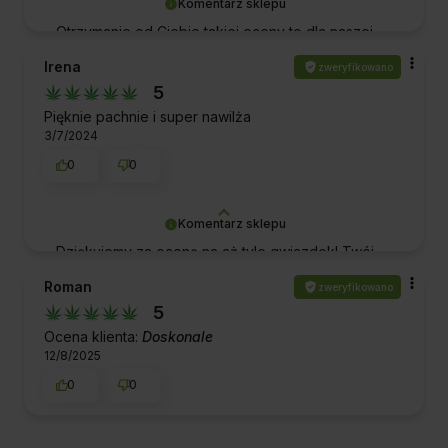
Komentarz sklepu
Otrzymanie od Ciebie takiej oceny to dla naszej
ekipy ogromne wyróżnienie. Dziękujemy za Twój
Irena
zweryfikowano
czas oraz za wybranie naszej firmy i produktów.
5
Pozdrawiamy!
Pięknie pachnie i super nawilża
3/7/2024
0
0
Komentarz sklepu
Dziękujemy za ocenę na aż tyle gwiazdek! Twój
pozytywny feedback sprawia, że cały zespół
Roman
zweryfikowano
czuje się dumny i zmotywowany do jeszcze
5
lepszej pracy. Pozdrawiamy!
Ocena klienta:
Doskonale
12/8/2025
0
0