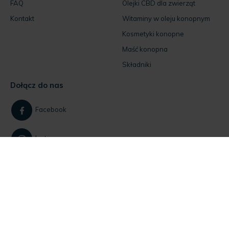
FAQ
Olejki CBD dla zwierząt
Kontakt
Witaminy w oleju konopnym
Kosmetyki konopne
Maść konopna
Składniki
Dołącz do nas
Facebook
Instagram
Jeśli masz pytania
skontaktuj się z nami!
Dla klientów:
+48 884 734 844