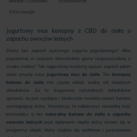
Media i Odznaki
Stosowanie
product
Informacje
Jogurtowy mus konopny z CBD do ciała o
zapachu owoców leśnych
Znasz ten zapach pysznego jogurtu jagodowego? Albo
popularnej w czasach dzieciństwa gumy rozpuszczalnej o
smaku maliny? Tak najprościej możemy opisać zapach jakim
otula zmysły nasz
jogurtowy mus do ciała
. Ten
konopny
balsam do ciała
ma czysty skład, wolny od zbędnych
składników. Za to bogactwo naturalnych składników
sprawia, że jest wydajny i skutecznie nawilża nawet bardzo
wymagającą skórę. Wystarczy, że nabierzesz niewielką ilość
kosmetyku, a ten
naturalny balsam do ciała o zapachu
owoców leśnych
pod wpływem ciepła skóry zmieni się w
przyjemny olejek, który szybko się wchłania i pozostawia