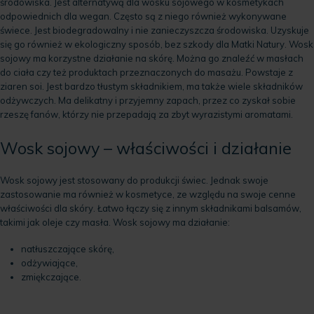
środowiska. Jest alternatywą dla wosku sojowego w kosmetykach
odpowiednich dla wegan. Często są z niego również wykonywane
świece. Jest biodegradowalny i nie zanieczyszcza środowiska. Uzyskuje
się go również w ekologiczny sposób, bez szkody dla Matki Natury. Wosk
sojowy ma korzystne działanie na skórę. Można go znaleźć w masłach
do ciała czy też produktach przeznaczonych do masażu. Powstaje z
ziaren soi. Jest bardzo tłustym składnikiem, ma także wiele składników
odżywczych. Ma delikatny i przyjemny zapach, przez co zyskał sobie
rzeszę fanów, którzy nie przepadają za zbyt wyrazistymi aromatami.
Wosk sojowy – właściwości i działanie
Wosk sojowy jest stosowany do produkcji świec. Jednak swoje
zastosowanie ma również w kosmetyce, ze względu na swoje cenne
właściwości dla skóry. Łatwo łączy się z innym składnikami balsamów,
takimi jak oleje czy masła. Wosk sojowy ma działanie:
natłuszczające skórę,
odżywiające,
zmiękczające.