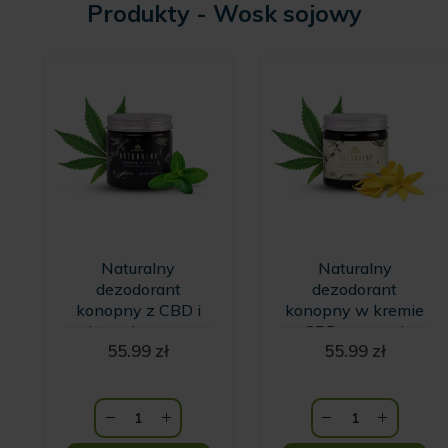
Produkty - Wosk sojowy
Naturalny
Naturalny
dezodorant
dezodorant
konopny z CBD i
konopny w kremie
miętą pieprzową
z CBD o zapachu
55.99
zł
55.99
zł
HempKing
wanilii i kwiatów
Ylang Ylang
HempKing