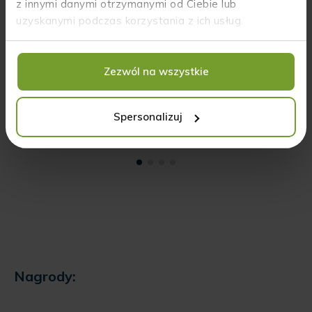
założenia w 2017 roku firmy HempKing było
z innymi danymi otrzymanymi od Ciebie lub
zachorowanie ich psa na epilepsję. Jej leczenie
uzyskanymi podczas korzystania z ich usług.
weterynaryjne nie dawało efektów, dlatego
poszukiwali innych możliwości wsparcia organizmu
pupila i tak natknęli się na olej CBD zawierający
Zezwól na wszystkie
naturalne bogactwo fitoskładników."
Spersonalizuj
Nagrody: