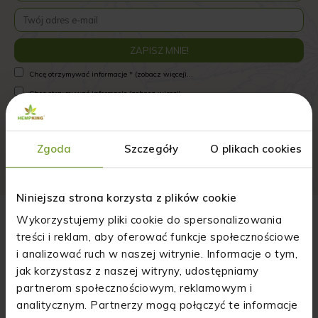
Chcę otrzymywać informacje * (zobacz więcej)...
Chcę otrzymywać informacje (zobacz więcej)...
Zapoznałam/łem się z informacjami * (zobacz więcej)...
Zapoznałam/łem się z informacjami * (zobacz więcej)...
Zgoda
Szczegóły
O plikach cookies
Wyrażam zgodę na przetwarzanie * (zobacz więcej)...
Wyrażam zgodę na przetwarzanie (zobacz więcej)...
Niniejsza strona korzysta z plików cookie
Piszą o nas:
Wykorzystujemy pliki cookie do spersonalizowania
Od chorego pupila do pomysłu na biznes.
treści i reklam, aby oferować funkcje społecznościowe
Nietypowa historia producenta olejków CBD
i analizować ruch w naszej witrynie. Informacje o tym,
jak korzystasz z naszej witryny, udostępniamy
"Niektóre pomysły na biznes rodzą się z pasji, inne z
partnerom społecznościowym, reklamowym i
chęci wypełnienia niszy na rynku. W przypadku
analitycznym. Partnerzy mogą połączyć te informacje
Damiana Olędzkiego i Izabeli Wojciuk impulsem do