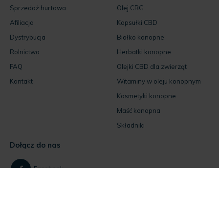
Sprzedaż hurtowa
Olej CBG
Afiliacja
Kapsułki CBD
Dystrybucja
Białko konopne
Rolnictwo
Herbatki konopne
FAQ
Olejki CBD dla zwierząt
Kontakt
Witaminy w oleju konopnym
Kosmetyki konopne
Maść konopna
Składniki
Dołącz do nas
Facebook
Instagram