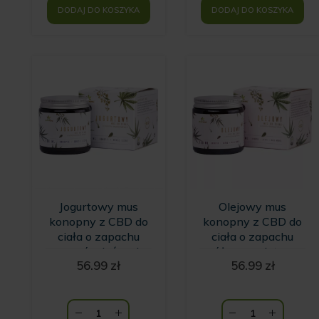
DODAJ DO KOSZYKA
DODAJ DO KOSZYKA
Jogurtowy mus
Olejowy mus
konopny z CBD do
konopny z CBD do
ciała o zapachu
ciała o zapachu
owoców leśnych
różowego lotosu
56.99
zł
56.99
zł