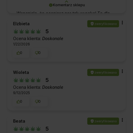
Komentarz sklepu
Wspaniale, że oceniasz nas tak wysoko! To dla
nas potwierdzenie, że spełniliśmy Twoje
Elzbieta
zweryfikowano
oczekiwania. Dziękujemy za zaufanie.
5
Pozdrawiamy!
Ocena klienta:
Doskonale
1/22/2026
0
0
Wioleta
zweryfikowano
5
Ocena klienta:
Doskonale
9/12/2025
0
0
Beata
zweryfikowano
5