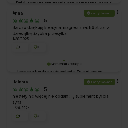
Dziękujemy za przyznanie nam pozytywnej oceny!
To dla nas ogromne wyróżnienie i motywacja do
Anna
zweryfikowano
dalszej doskonałej obsługi. Pozdrawiamy!
5
Bardzo dziękuję kreatyna, magnez z wit B6 strzał w
dziesiątkę.Szybka przesyłka
1/28/2025
0
0
Komentarz sklepu
Jesteśmy bardzo zadowoleni z Twojej oceny
naszej pracy i produktów! Dziękujemy za wsparcie
Jolanta
zweryfikowano
i za to, że jesteś z nami. Pozdrawiamy!
5
niestety nic więcej nie dodam :) , suplement był dla
syna
4/29/2024
0
0