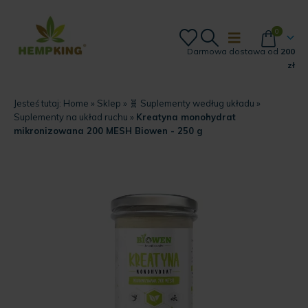
0
Darmowa dostawa od
200
zł
Jesteś tutaj:
Home
»
Sklep
»
🧬 Suplementy według układu
»
Suplementy na układ ruchu
»
Kreatyna monohydrat
mikronizowana 200 MESH Biowen - 250 g