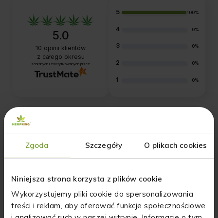
5
100%
4
0%
5.0
3
0%
10
opinii klientów
z całego okresu
2
0%
zebranych i zweryfikowanych przez
1
0%
Jak zbieramy opinie?
Opinie klientów
Zgoda
Szczegóły
O plikach cookies
Pytania i odpowiedzi (0)
Niniejsza strona korzysta z plików cookie
Wykorzystujemy pliki cookie do spersonalizowania
Wyczyść
Szukaj
treści i reklam, aby oferować funkcje społecznościowe
i analizować ruch w naszej witrynie. Informacje o tym,