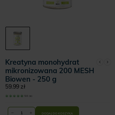
Kreatyna monohydrat
mikronizowana 200 MESH
Biowen - 250 g
59.99
zł
5.0
(
10
)
DODAJ DO KOSZYKA