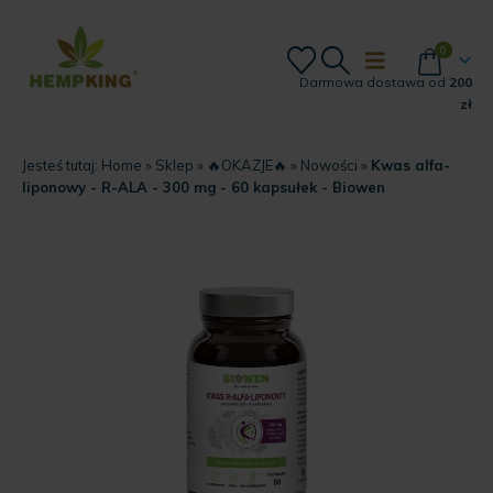
0
Darmowa dostawa od
200
zł
Jesteś tutaj:
Home
»
Sklep
»
🔥OKAZJE🔥
»
Nowości
»
Kwas alfa-
liponowy - R-ALA - 300 mg - 60 kapsułek - Biowen