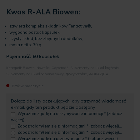
wynosi:
78.39 zł.
Kwas R-ALA Biowen:
zawiera kompleks składników
Fenactive®,
wygodna postać kapsułek,
czysty skład, bez zbędnych dodatków,
masa netto: 30 g.
Pojemność: 60 kapsułek
Kategorii:
Biowen
,
Nowości
,
Odporność
,
Suplementy na układ krążenia
,
Suplementy na układ odpornościowy
,
💲Wyprzedaż
,
🔥OKAZJE🔥
Brak w magazynie
Dołącz do listy oczekujących, aby otrzymać wiadomość
e-mail, gdy ten produkt będzie dostępny
Wyrażam zgodę na otrzymywanie informacji * (zobacz
więcej)...
Zapoznałam/łem się z informacjami * (zobacz więcej)...
Zapoznałam/łem się z informacjami * (zobacz więcej)...
Wyrażam zgodę na przetwarzanie * (zobacz więcej)...