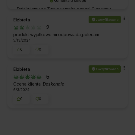
Komentarz sklepu
Dziękujemy za Twoją wysoką ocenę! Cieszymy
się, że nasze produkty spełniły Twoje
Elżbieta
zweryfikowano
oczekiwania. Doceniamy Twoje wsparcie i mamy
2
nadzieję, że będziemy mieli przyjemność obsłużyć
Cię ponownie w przyszłości. Zapraszamy
produkt wyjatkowo mi odpowiada,polecam
5/13/2024
ponownie!
0
0
Elżbieta
zweryfikowano
5
Ocena klienta:
Doskonale
6/3/2024
0
0