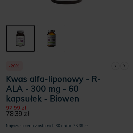
-20%
Kwas alfa-liponowy - R-
ALA - 300 mg - 60
kapsułek - Biowen
Pierwotna
97.99
zł
cena
78.39
zł
Aktualna
wynosiła:
cena
97.99 zł.
Najniższa cena z ostatnich 30 dni to:
78.39
zł