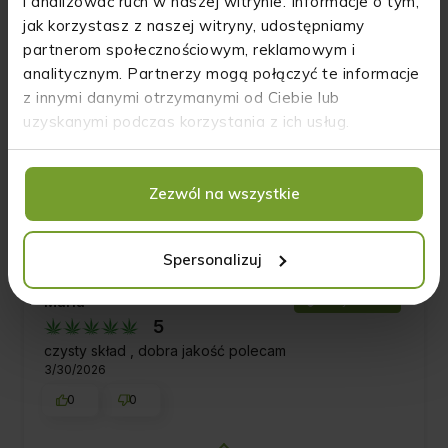
i analizować ruch w naszej witrynie. Informacje o tym,
jak korzystasz z naszej witryny, udostępniamy
partnerom społecznościowym, reklamowym i
analitycznym. Partnerzy mogą połączyć te informacje
Roman
zweryfikowano
z innymi danymi otrzymanymi od Ciebie lub
5
uzyskanymi podczas korzystania z ich usług.
❤️👍️polecam
7/10/2026
0
0
Zezwól na wszystkie
Komentarz sklepu
Spersonalizuj
Twoja ocena jest dla nas niezwykle ważna!
Dziękujemy Ci za docenienie naszych produktów i
Maria
zweryfikowano
zaufanie, jakim zostaliśmy przez Ciebie obdarzeni.
5
Pozdrawiamy!
czysty skład , dobra jakość polecam
3/30/2026
0
0