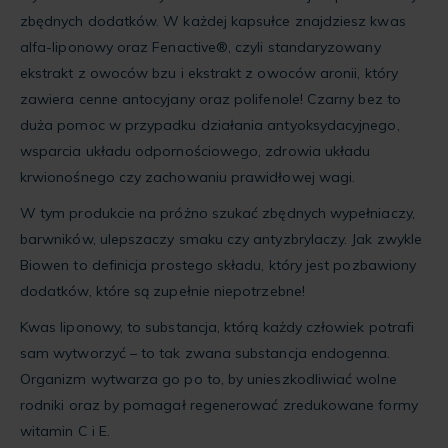
zbędnych dodatków. W każdej kapsułce znajdziesz kwas
alfa-liponowy oraz Fenactive®, czyli standaryzowany
ekstrakt z owoców bzu i ekstrakt z owoców aronii, który
zawiera cenne antocyjany oraz polifenole! Czarny bez to
duża pomoc w przypadku działania antyoksydacyjnego,
wsparcia układu odpornościowego, zdrowia układu
krwionośnego czy zachowaniu prawidłowej wagi.
W tym produkcie na próżno szukać zbędnych wypełniaczy,
barwników, ulepszaczy smaku czy antyzbrylaczy. Jak zwykle
Biowen to definicja prostego składu, który jest pozbawiony
dodatków, które są zupełnie niepotrzebne!
Kwas liponowy, to substancja, którą każdy człowiek potrafi
sam wytworzyć – to tak zwana substancja endogenna.
Organizm wytwarza go po to, by unieszkodliwiać wolne
rodniki oraz by pomagał regenerować zredukowane formy
witamin C i E.