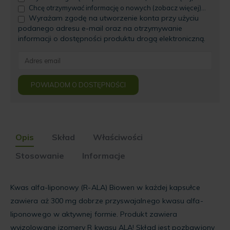
Chcę otrzymywać informację o nowych (zobacz więcej)...
Wyrażam zgodę na utworzenie konta przy użyciu
podanego adresu e-mail oraz na otrzymywanie
informacji o dostępności produktu drogą elektroniczną.
Enter
your
email
POWIADOM O DOSTĘPNOŚCI
address
to
join
the
waitlist
Opis
Skład
Właściwości
for
this
Stosowanie
Informacje
product
Kwas alfa-liponowy (R-ALA) Biowen w każdej kapsułce
zawiera aż 300 mg dobrze przyswajalnego kwasu alfa-
liponowego w aktywnej formie. Produkt zawiera
wyizolowane izomery R kwasu ALA! Skład jest pozbawiony