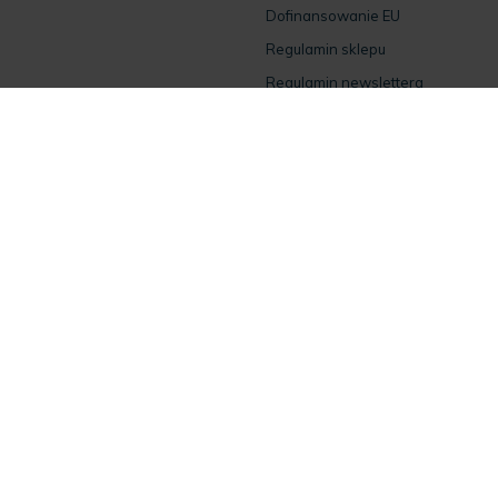
Dofinansowanie EU
Regulamin sklepu
Regulamin newslettera
Regulamin opinii
Regulamin sprzedaży
Załącznik do regulaminu
Obsługa klienta
Popularne kategorie
Dostawa i płatność
Olej CBD
Sprzedaż hurtowa
Olej CBG
Afiliacja
Kapsułki CBD
Dystrybucja
Białko konopne
Rolnictwo
Herbatki konopne
FAQ
Olejki CBD dla zwierząt
Kontakt
Witaminy w oleju konopnym