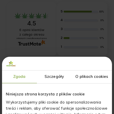
5
83%
4
0%
4.5
3
0%
6
opinii klientów
z całego okresu
2
17%
zebranych i zweryfikowanych przez
1
0%
Jak zbieramy opinie?
Zgoda
Szczegóły
O plikach cookies
Opinie klientów
Pytania i odpowiedzi (0)
Niniejsza strona korzysta z plików cookie
Wykorzystujemy pliki cookie do spersonalizowania
Wyczyść
Szukaj
treści i reklam, aby oferować funkcje społecznościowe