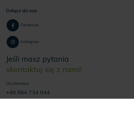
Dołącz do nas
Facebook
Instagram
Jeśli masz pytania
skontaktuj się z nami!
Dla klientów:
+48 884 734 844
Dla firm:
+48 535 915 455
NAPISZ DO NAS