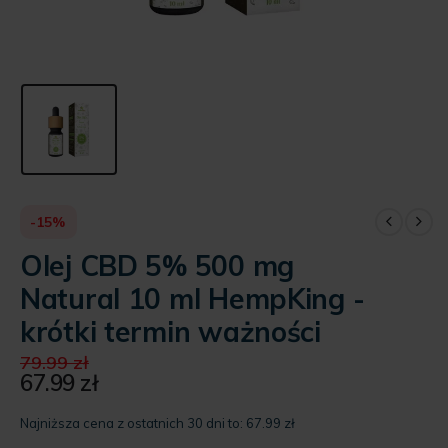
-15%
Olej CBD 5% 500 mg
Natural 10 ml HempKing -
krótki termin ważności
Pierwotna
79.99
zł
cena
67.99
zł
Aktualna
wynosiła:
cena
79.99 zł.
Najniższa cena z ostatnich 30 dni to:
67.99
zł