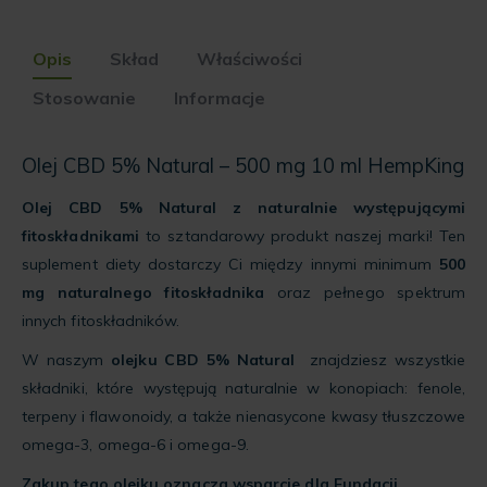
the
waitlist
Opis
Skład
Właściwości
for
this
Stosowanie
Informacje
product
Olej CBD 5% Natural – 500 mg 10 ml HempKing
Olej CBD 5% Natural z naturalnie występującymi
fitoskładnikami
to sztandarowy produkt naszej marki! Ten
suplement diety dostarczy Ci między innymi minimum
500
mg naturalnego fitoskładnika
oraz pełnego spektrum
innych fitoskładników.
W naszym
olejku CBD 5% Natural
znajdziesz wszystkie
składniki, które występują naturalnie w konopiach: fenole,
terpeny i flawonoidy, a także nienasycone kwasy tłuszczowe
omega-3, omega-6 i omega-9.
Zakup tego olejku oznacza wsparcie dla Fundacji