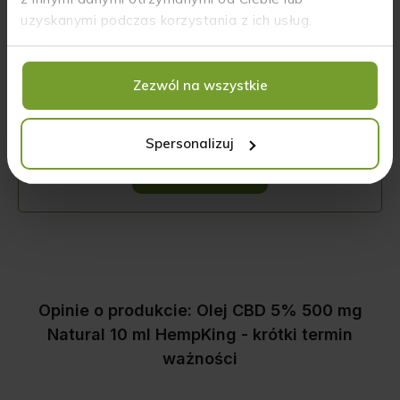
uzyskanymi podczas korzystania z ich usług.
Sposób użycia
Zezwól na wszystkie
Nie znalazłeś odpowiedzi
na swoje pytania?
Spersonalizuj
NAPISZ DO NAS
Opinie o produkcie: Olej CBD 5% 500 mg
Natural 10 ml HempKing - krótki termin
ważności