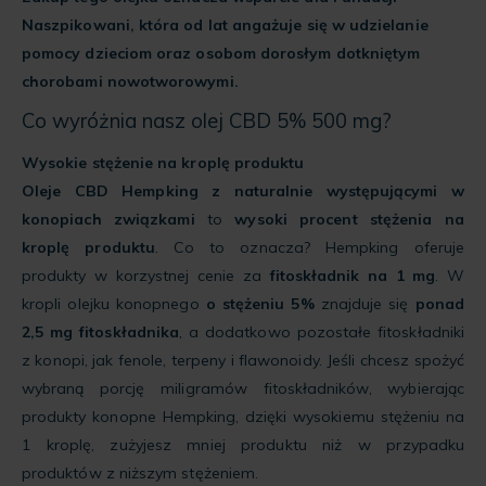
Naszpikowani, która od lat angażuje się w udzielanie
pomocy dzieciom oraz osobom dorosłym dotkniętym
chorobami nowotworowymi.
Co wyróżnia nasz olej CBD 5% 500 mg?
Wysokie stężenie na kroplę produktu
Oleje CBD Hempking z naturalnie występującymi w
konopiach związkami
to
wysoki procent stężenia na
kroplę produktu
. Co to oznacza? Hempking oferuje
produkty w korzystnej cenie za
fitoskładnik na 1 mg
. W
kropli olejku konopnego
o stężeniu 5%
znajduje się
ponad
2,5 mg fitoskładnika
, a dodatkowo pozostałe fitoskładniki
z konopi, jak fenole, terpeny i flawonoidy. Jeśli chcesz spożyć
wybraną porcję miligramów fitoskładników, wybierając
produkty konopne Hempking, dzięki wysokiemu stężeniu na
1 kroplę, zużyjesz mniej produktu niż w przypadku
produktów z niższym stężeniem.