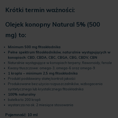
wynosi:
67.99 zł.
Krótki termin ważności:
Olejek konopny Natural 5% (500
mg) to:
Minimum 500 mg fitoskładnika
Pełne spektrum fitoskładników, naturalnie występujących w
konopiach: CBD, CBDA, CBC, CBGA, CBG, CBDV, CBN
Naturalnie występujące w konopiach terpeny, flawonoidy, fenole
Kwasy tłuszczowe: omega-3, omega-6 oraz omega-9
1 kropla – minimum 2,5 mg fitoskładnika
Produkt poddawany stałej kontroli jakości
Produkowane bez użycia rozpuszczalników, wzbogacenia
syntetycznego lub krystalicznego fitoskładnika
100% naturalny
butelka to 200 kropli
wystarcza na ok. 2 miesiące stosowania
Pojemność: 10 ml