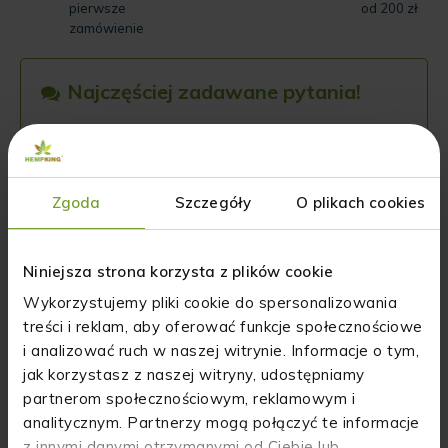
pierwsze
od 200 zł
zamówienie
Najczęściej zadawane pytania!
Nie umiem znaleźć pewnej informacji o produkcie. Gdzie jej
szukać?
Zgoda
Szczegóły
O plikach cookies
Jeśli masz jakieś pytania, napisz do nas na maila
(
info@hempking.eu
), poprzez nasze
media
społecznościowe
lub zadzwoń (
+48 884 734 844
).
Niniejsza strona korzysta z plików cookie
Wszystko Ci wyjaśnimy lub wskażemy gdzie
znajdują się informacje, których szukasz!
Wykorzystujemy pliki cookie do spersonalizowania
treści i reklam, aby oferować funkcje społecznościowe
i analizować ruch w naszej witrynie. Informacje o tym,
Jak długo trwa wysyłka towaru?
jak korzystasz z naszej witryny, udostępniamy
partnerom społecznościowym, reklamowym i
analitycznym. Partnerzy mogą połączyć te informacje
Czy otrzymam fakturę VAT?
z innymi danymi otrzymanymi od Ciebie lub