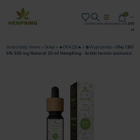
0
Darmowa dostawa od
200
zł
Jesteś tutaj:
Home
»
Sklep
»
🔥OKAZJE🔥
»
💲Wyprzedaż
»
Olej CBD
5% 500 mg Natural 10 ml HempKing - krótki termin ważności