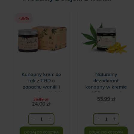
-35%
Konopny krem do
Naturalny
rąk z CBD o
dezodorant
zapachu wanilii i
konopny w kremie
pomarańczy Krótki
z CBD o zapachu
Pierwotna
55.99
zł
termin ważności
wanilii i kwiatów
36.99
zł
cena
24.00
zł
Ylang Ylang
Aktualna
wynosiła:
HempKing
cena
36.99 zł.
wynosi:
24.00 zł.
DODAJ DO KOSZYKA
DODAJ DO KOSZYKA