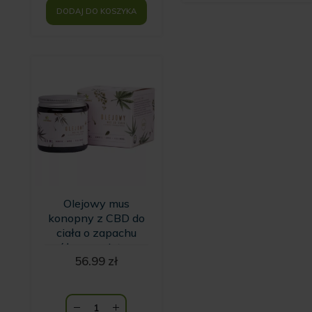
DODAJ DO KOSZYKA
Olejowy mus
konopny z CBD do
ciała o zapachu
różowego lotosu
56.99
zł