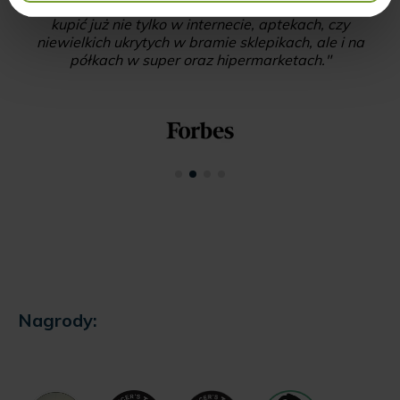
rozrosła się w szybkim tempie. Co więcej, można je
kupić już nie tylko w internecie, aptekach, czy
niewielkich ukrytych w bramie sklepikach, ale i na
półkach w super oraz hipermarketach."
Nagrody: