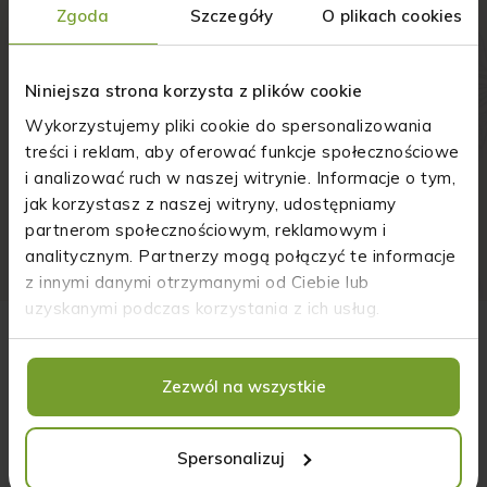
Zgoda
Szczegóły
O plikach cookies
Niniejsza strona korzysta z plików cookie
Chcę otrzymywać informacje * (zobacz więcej)...
Wykorzystujemy pliki cookie do spersonalizowania
Chcę otrzymywać informacje (zobacz więcej)...
treści i reklam, aby oferować funkcje społecznościowe
i analizować ruch w naszej witrynie. Informacje o tym,
Zapoznałam/łem się z informacjami * (zobacz więcej)...
jak korzystasz z naszej witryny, udostępniamy
Zapoznałam/łem się z informacjami * (zobacz więcej)...
partnerom społecznościowym, reklamowym i
Wyrażam zgodę na przetwarzanie * (zobacz więcej)...
analitycznym. Partnerzy mogą połączyć te informacje
Wyrażam zgodę na przetwarzanie (zobacz więcej)...
z innymi danymi otrzymanymi od Ciebie lub
uzyskanymi podczas korzystania z ich usług.
Piszą o nas:
Marihuana na ratunek gospodarce. Polski rynek
konopny rozwija skrzydła
Zezwól na wszystkie
"Od kiedy zalegalizowano marihuanę medyczną w
Polsce, przemysł ten wyraźnie ruszył z kopyta. Lista
Spersonalizuj
produktów zawierających „zakazaną” roślinę