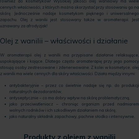
również do kosmetyków! Wysokiej jakości olej waniliowy ma wiele
cennych właściwości, z których można skorzystać przy stosowaniu go na
skórę. Jednocześnie nadaje kosmetykom pięknego i uniwersalnego
zapachu. Olej z wanilii jest stosowany także w aromaterapii. Jest
uznawany za afrodyzjak!
Olej z wanilii – właściwości i działanie
W aromaterapii olej z wanilii ma przypisane działanie relaksujące,
uspokajające i kojące. Dlatego często aromaterapię przy jego pomocy
stosują osoby zestresowane i zdenerwowane. Z kolei w kosmetyce, olej
z wanilii ma wiele cennych dla skóry właściwości. Działa między innymi:
antybakteryjnie – przez co świetnie nadaje się np. do produkcji
naturalnych dezodorantów,
antyseptycznie – co ma dobry wpływ na skórę problematyczną,
jako przeciwutleniacz – chroniąc organizm przed nadmiarem
wolnych rodników i ich szkodliwym działaniem na skórę,
jako naturalny składnik zapachowy, pachnie słodko i intensywnie.
Produkty z olejem z wanilii