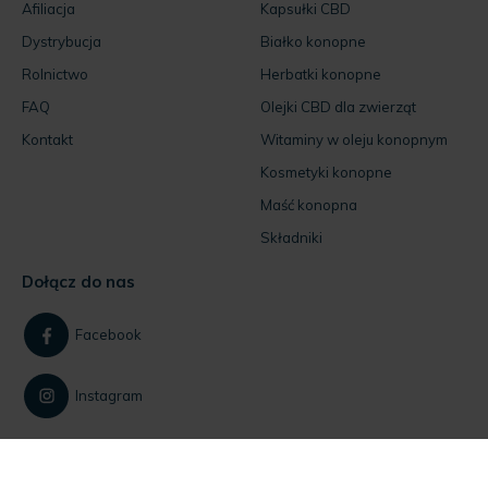
Afiliacja
Kapsułki CBD
Dystrybucja
Białko konopne
Rolnictwo
Herbatki konopne
FAQ
Olejki CBD dla zwierząt
Kontakt
Witaminy w oleju konopnym
Kosmetyki konopne
Maść konopna
Składniki
Dołącz do nas
Facebook
Instagram
Jeśli masz pytania