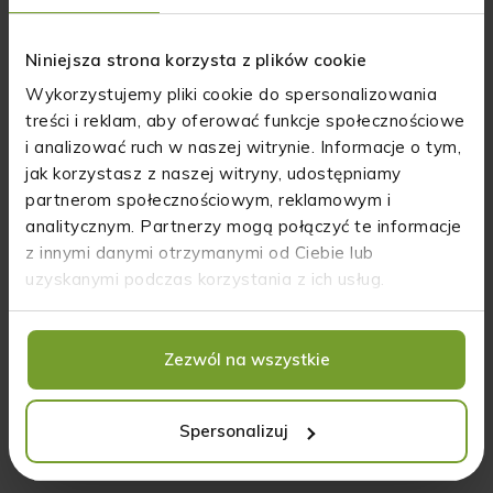
zachorowanie ich psa na epilepsję. Jej leczenie
weterynaryjne nie dawało efektów, dlatego
poszukiwali innych możliwości wsparcia organizmu
Niniejsza strona korzysta z plików cookie
pupila i tak natknęli się na olej CBD zawierający
Wykorzystujemy pliki cookie do spersonalizowania
naturalne bogactwo fitoskładników."
treści i reklam, aby oferować funkcje społecznościowe
i analizować ruch w naszej witrynie. Informacje o tym,
jak korzystasz z naszej witryny, udostępniamy
partnerom społecznościowym, reklamowym i
analitycznym. Partnerzy mogą połączyć te informacje
z innymi danymi otrzymanymi od Ciebie lub
uzyskanymi podczas korzystania z ich usług.
Zezwól na wszystkie
Nagrody:
Spersonalizuj