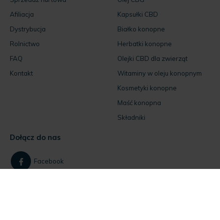
Afiliacja
Kapsułki CBD
Dystrybucja
Białko konopne
Rolnictwo
Herbatki konopne
FAQ
Olejki CBD dla zwierząt
Kontakt
Witaminy w oleju konopnym
Kosmetyki konopne
Maść konopna
Składniki
Dołącz do nas
Facebook
Instagram
Jeśli masz pytania