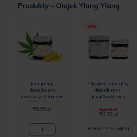
Produkty - Olejek Ylang Ylang
-20%
Naturalny
Dla niej: naturalny
dezodorant
dezodorant i
konopny w kremie
jogurtowy mus
z CBD o zapachu
konopny
Pierwo
55.99
zł
wanilii i kwiatów
112.98
zł
cena
90.38
zł
Ylang Ylang
Aktualna
wynosił
HempKing
cena
112.98 z
wynosi:
DOWIEDZ SIĘ WIĘCEJ
90.38 zł.