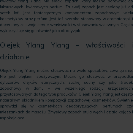
kwiatów Ylang Ylang. Ma słodki zapach, który można porównać do
luksusowych, kwiatowych perfum. Za swój zapach jest ceniony już od
setek lat! Jest fantastycznym komponentem zapachowym wielu
kosmetyków oraz perfum. Jest też szeroko stosowany w aromaterapii i
doceniany za swoje cenne właściwości w stosowaniu wziewnym. Często
wykorzystuje się go również jako afrodyzjak.
Olejek Ylang Ylang – właściwości i
działanie
Olejek Ylang Ylang można stosować na wiele sposobów, zewnętrznie.
Nie jest olejkiem spożywczym. Można go stosować w przypadku
dyfuzorów olejków eterycznych, suchej sauny czy jako środek
zapachowy w domu – we wszelkiego rodzaju urządzeniach
przystosowanych do tego typu produktów. Olejek Ylang Ylang jest często
naturalnym składnikiem kompozycji zapachowej kosmetyków. Świetnie
sprawdzi się w kosmetykach deodoryzujących, perfumach czy
mieszankach do masażu. Zmysłowy zapach otula węch i działa kojąco i
uspokajająco.