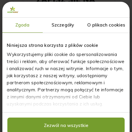
Zgoda
Szczegóły
O plikach cookies
Niniejsza strona korzysta z plików cookie
Wykorzystujemy pliki cookie do spersonalizowania
treści i reklam, aby oferować funkcje społecznościowe
i analizować ruch w naszej witrynie. Informacje o tym,
jak korzystasz z naszej witryny, udostępniamy
partnerom społecznościowym, reklamowym i
analitycznym. Partnerzy mogą połączyć te informacje
z innymi danymi otrzymanymi od Ciebie lub
Chcę otrzymywać informacje * (zobacz więcej)...
uzyskanymi podczas korzystania z ich usług.
Chcę otrzymywać informacje (zobacz więcej)...
Zapoznałam/łem się z informacjami * (zobacz więcej)...
Zezwól na wszystkie
Zapoznałam/łem się z informacjami * (zobacz więcej)...