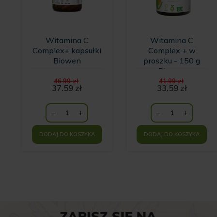
Witamina C
Witamina C
Complex+ kapsułki
Complex + w
Biowen
proszku - 150 g
Biowen
Pierwotna
Pierwot
46.99
zł
41.99
zł
cena
cena
37.59
zł
33.59
zł
Aktualna
wynosiła:
Aktualna
wynosiła
cena
46.99 zł.
cena
41.99 zł.
wynosi:
wynosi:
37.59 zł.
33.59 zł.
DODAJ DO KOSZYKA
DODAJ DO KOSZYKA