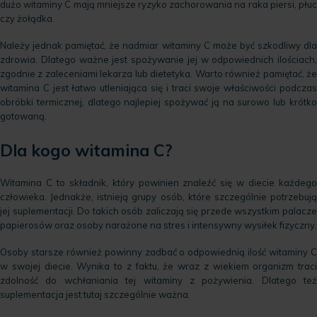
dużo witaminy C mają mniejsze ryzyko zachorowania na raka piersi, płuc
czy żołądka.
Należy jednak pamiętać, że nadmiar witaminy C może być szkodliwy dla
zdrowia. Dlatego ważne jest spożywanie jej w odpowiednich ilościach,
zgodnie z zaleceniami lekarza lub dietetyka. Warto również pamiętać, że
witamina C jest łatwo utleniająca się i traci swoje właściwości podczas
obróbki termicznej, dlatego najlepiej spożywać ją na surowo lub krótko
gotowaną.
Dla kogo witamina C?
Witamina C to składnik, który powinien znaleźć się w diecie każdego
człowieka. Jednakże, istnieją grupy osób, które szczególnie potrzebują
jej suplementacji. Do takich osób zaliczają się przede wszystkim palacze
papierosów oraz osoby narażone na stres i intensywny wysiłek fizyczny.
Osoby starsze również powinny zadbać o odpowiednią ilość witaminy C
w swojej diecie. Wynika to z faktu, że wraz z wiekiem organizm traci
zdolność do wchłaniania tej witaminy z pożywienia. Dlatego też
suplementacja jest tutaj szczególnie ważna.