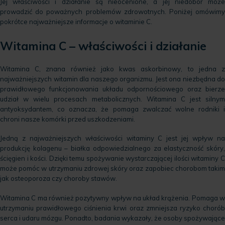
Jej właściwości i działanie są nieocenione, a jej niedobór może
prowadzić do poważnych problemów zdrowotnych. Poniżej omówimy
pokrótce najważniejsze informacje o witaminie C.
Witamina C – właściwości i działanie
Witamina C, znana również jako kwas askorbinowy, to jedna z
najważniejszych witamin dla naszego organizmu. Jest ona niezbędna do
prawidłowego funkcjonowania układu odpornościowego oraz bierze
udział w wielu procesach metabolicznych. Witamina C jest silnym
antyoksydantem, co oznacza, że pomaga zwalczać wolne rodniki i
chroni nasze komórki przed uszkodzeniami.
Jedną z najważniejszych właściwości witaminy C jest jej wpływ na
produkcję kolagenu – białka odpowiedzialnego za elastyczność skóry,
ścięgien i kości. Dzięki temu spożywanie wystarczającej ilości witaminy C
może pomóc w utrzymaniu zdrowej skóry oraz zapobiec chorobom takim
jak osteoporoza czy choroby stawów.
Witamina C ma również pozytywny wpływ na układ krążenia. Pomaga w
utrzymaniu prawidłowego ciśnienia krwi oraz zmniejsza ryzyko chorób
serca i udaru mózgu. Ponadto, badania wykazały, że osoby spożywające