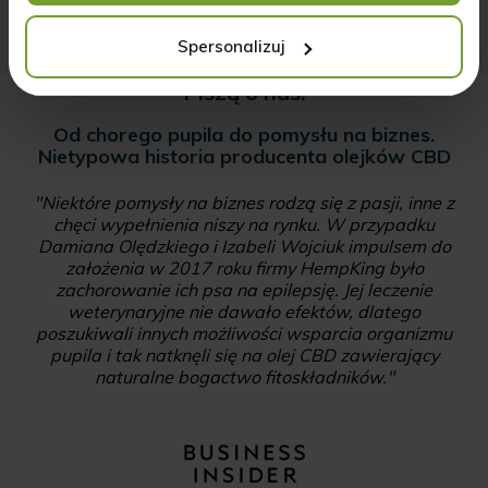
Wyrażam zgodę na przetwarzanie * (zobacz więcej)...
Wyrażam zgodę na przetwarzanie (zobacz więcej)...
Spersonalizuj
Piszą o nas:
Od chorego pupila do pomysłu na biznes.
Nietypowa historia producenta olejków CBD
"Niektóre pomysły na biznes rodzą się z pasji, inne z
chęci wypełnienia niszy na rynku. W przypadku
Damiana Olędzkiego i Izabeli Wojciuk impulsem do
założenia w 2017 roku firmy HempKing było
zachorowanie ich psa na epilepsję. Jej leczenie
weterynaryjne nie dawało efektów, dlatego
poszukiwali innych możliwości wsparcia organizmu
pupila i tak natknęli się na olej CBD zawierający
naturalne bogactwo fitoskładników."