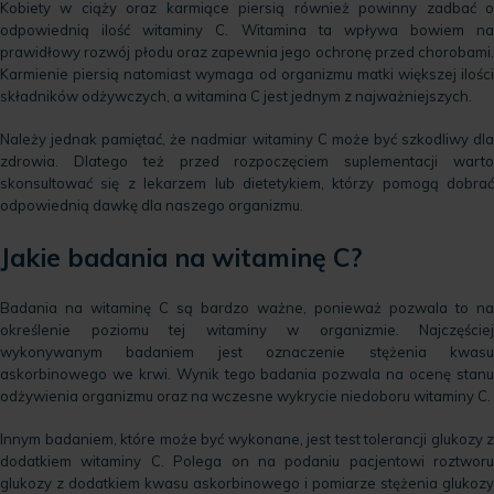
Kobiety w ciąży oraz karmiące piersią również powinny zadbać o
odpowiednią ilość witaminy C. Witamina ta wpływa bowiem na
prawidłowy rozwój płodu oraz zapewnia jego ochronę przed chorobami.
Karmienie piersią natomiast wymaga od organizmu matki większej ilości
składników odżywczych, a witamina C jest jednym z najważniejszych.
Należy jednak pamiętać, że nadmiar witaminy C może być szkodliwy dla
zdrowia. Dlatego też przed rozpoczęciem suplementacji warto
skonsultować się z lekarzem lub dietetykiem, którzy pomogą dobrać
odpowiednią dawkę dla naszego organizmu.
Jakie badania na witaminę C?
Badania na witaminę C są bardzo ważne, ponieważ pozwala to na
określenie poziomu tej witaminy w organizmie. Najczęściej
wykonywanym badaniem jest oznaczenie stężenia kwasu
askorbinowego we krwi. Wynik tego badania pozwala na ocenę stanu
odżywienia organizmu oraz na wczesne wykrycie niedoboru witaminy C.
Innym badaniem, które może być wykonane, jest test tolerancji glukozy z
dodatkiem witaminy C. Polega on na podaniu pacjentowi roztworu
glukozy z dodatkiem kwasu askorbinowego i pomiarze stężenia glukozy