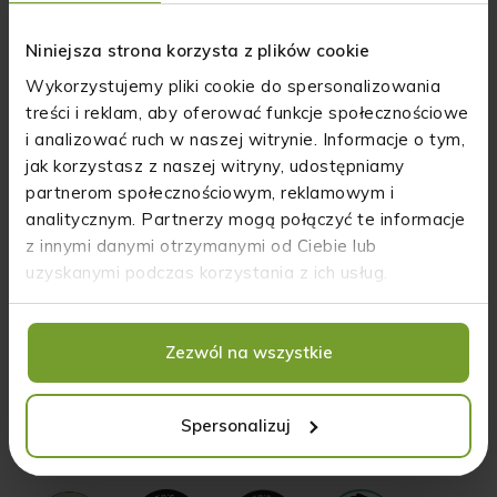
weterynaryjne nie dawało efektów, dlatego
poszukiwali innych możliwości wsparcia organizmu
Niniejsza strona korzysta z plików cookie
pupila i tak natknęli się na olej CBD zawierający
naturalne bogactwo fitoskładników."
Wykorzystujemy pliki cookie do spersonalizowania
treści i reklam, aby oferować funkcje społecznościowe
i analizować ruch w naszej witrynie. Informacje o tym,
jak korzystasz z naszej witryny, udostępniamy
partnerom społecznościowym, reklamowym i
analitycznym. Partnerzy mogą połączyć te informacje
z innymi danymi otrzymanymi od Ciebie lub
uzyskanymi podczas korzystania z ich usług.
Zezwól na wszystkie
Nagrody:
Spersonalizuj