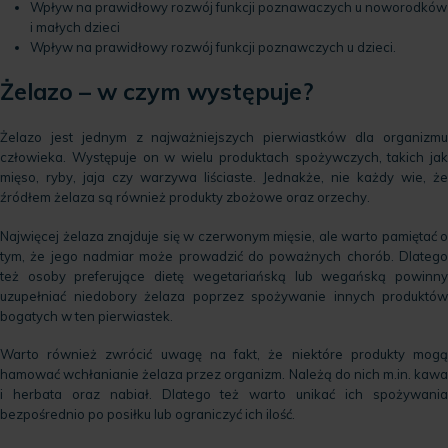
Wpływ na prawidłowy rozwój funkcji poznawaczych u noworodków
i małych dzieci
Wpływ na prawidłowy rozwój funkcji poznawczych u dzieci.
Żelazo – w czym występuje?
Żelazo jest jednym z najważniejszych pierwiastków dla organizmu
człowieka. Występuje on w wielu produktach spożywczych, takich jak
mięso, ryby, jaja czy warzywa liściaste. Jednakże, nie każdy wie, że
źródłem żelaza są również produkty zbożowe oraz orzechy.
Najwięcej żelaza znajduje się w czerwonym mięsie, ale warto pamiętać o
tym, że jego nadmiar może prowadzić do poważnych chorób. Dlatego
też osoby preferujące dietę wegetariańską lub wegańską powinny
uzupełniać niedobory żelaza poprzez spożywanie innych produktów
bogatych w ten pierwiastek.
Warto również zwrócić uwagę na fakt, że niektóre produkty mogą
hamować wchłanianie żelaza przez organizm. Należą do nich m.in. kawa
i herbata oraz nabiał. Dlatego też warto unikać ich spożywania
bezpośrednio po posiłku lub ograniczyć ich ilość.