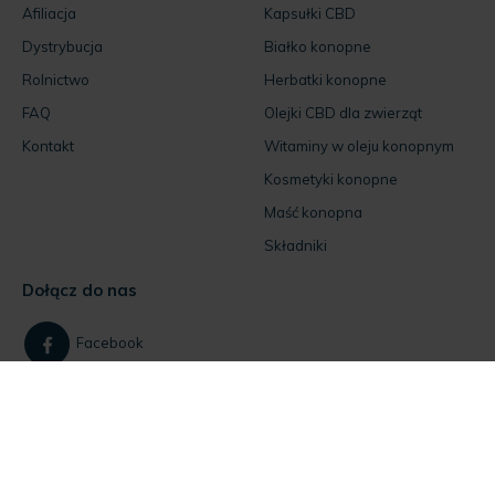
Afiliacja
Kapsułki CBD
Dystrybucja
Białko konopne
Rolnictwo
Herbatki konopne
FAQ
Olejki CBD dla zwierząt
Kontakt
Witaminy w oleju konopnym
Kosmetyki konopne
Maść konopna
Składniki
Dołącz do nas
Facebook
Instagram
Jeśli masz pytania