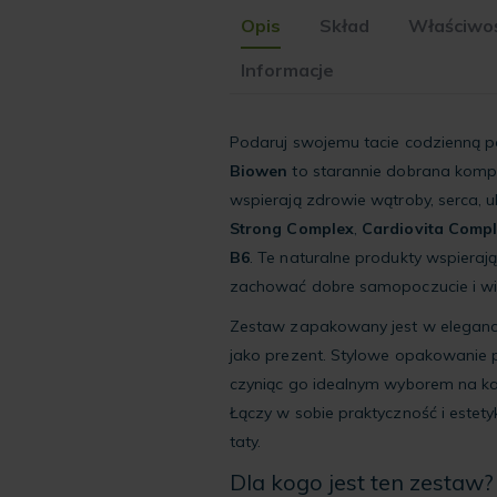
Opis
Skład
Właściwoś
Informacje
Podaruj swojemu tacie codzienną po
Biowen
to starannie dobrana kompo
wspierają zdrowie wątroby, serca, 
Strong Complex
,
Cardiovita Comp
B6
. Te naturalne produkty wspiera
zachować dobre samopoczucie i wi
Zestaw zapakowany jest w eleganck
jako prezent. Stylowe opakowanie 
czyniąc go idealnym wyborem na ka
Łączy w sobie praktyczność i estety
taty.
Dla kogo jest ten zestaw?