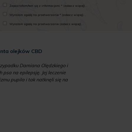
Zapoznałam/łem się z informacjami * (zobacz więcej)...
Wyrażam zgodę na przetwarzanie * (zobacz więcej)...
Wyrażam zgodę na przetwarzanie (zobacz więcej)...
enta olejków CBD
Mari
 przypadku Damiana Olędzkiego i
"Od kiedy zalegali
psa na epilepsję. Jej leczenie
zawierających „zakaz
mu pupila i tak natknęli się na
aptekach, czy 