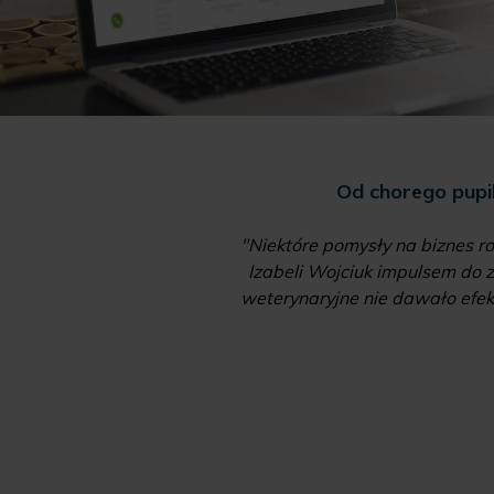
 laboratorium i hala
Od chorego pupi
"Niektóre pomysły na biznes ro
ich przedsiębiorców i
Izabeli Wojciuk impulsem do z
anie oferty o kolejne
weterynaryjne nie dawało efekt
 1200 mkw. i mieści
e"