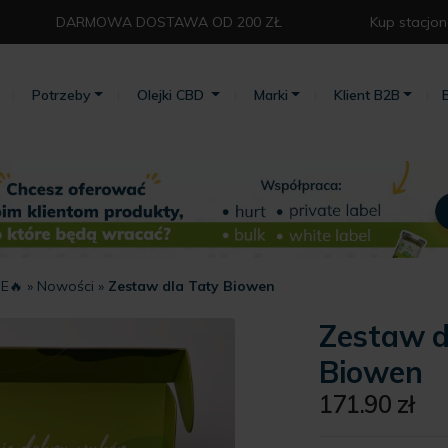
DARMOWA DOSTAWA OD 200 ZŁ⁣
Kup stacjon
Potrzeby
Olejki CBD
Marki
Klient B2B
E🔥
»
Nowości
»
Zestaw dla Taty Biowen
Zestaw d
Biowen
171.90
zł