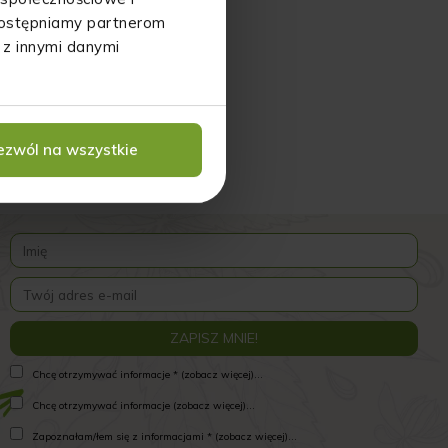
udostępniamy partnerom
 z innymi danymi
ezwól na wszystkie
Chcę otrzymywać informacje * (zobacz więcej)...
Chcę otrzymywać informacje (zobacz więcej)...
Zapoznałam/łem się z informacjami * (zobacz więcej)...