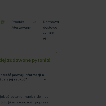
Produkt
Darmowa
Atestowany
dostawa
od 200
zł
ciej zadawane pytania!
naleźć pewnej informacji o
Gdzie jej szukać?
 jakieś pytania, napisz do nas
(
info@hempking.eu
), poprzez