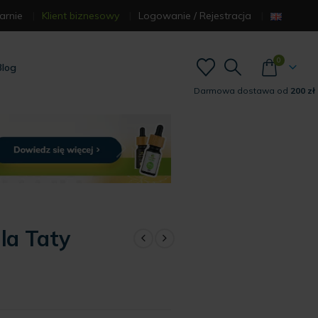
arnie
Klient biznesowy
Logowanie / Rejestracja
0
Blog
Darmowa dostawa od
200 zł
la Taty