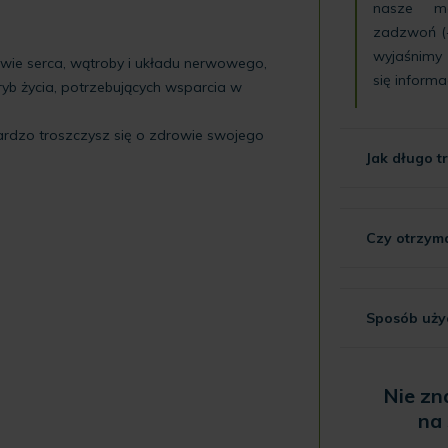
nasze
m
zadzwoń (
wyjaśnimy
owie serca, wątroby i układu nerwowego,
się informa
yb życia, potrzebujących wsparcia w
bardzo troszczysz się o zdrowie swojego
Jak długo 
Czy otrzym
Sposób uży
Nie zn
na