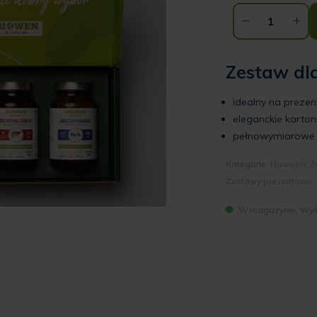
Zestaw dla
idealny na prezent
eleganckie karto
pełnowymiarowe 
Kategorie:
Nowości
,
Z
Zestawy prezentowe
W magazynie, Wy