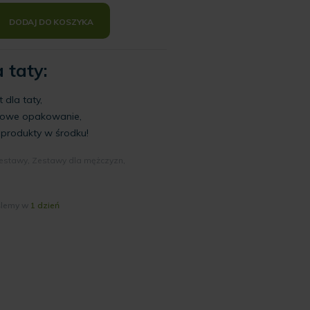
DODAJ DO KOSZYKA
 taty:
 dla taty,
nowe opakowanie,
produkty w środku!
estawy
,
Zestawy dla mężczyzn
,
ślemy w
1 dzień