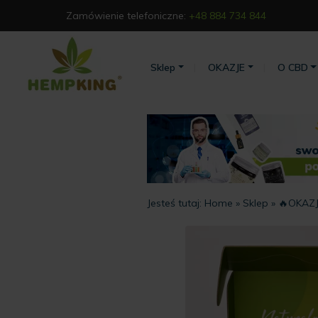
Zamówienie telefoniczne:
+48 884 734 844
Sklep
OKAZJE
O CBD
Jesteś tutaj:
Home
»
Sklep
»
🔥OKAZJ