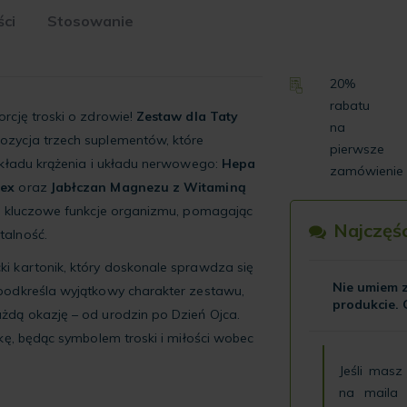
ci
Stosowanie
20%
rabatu
rcję troski o zdrowie!
Zestaw dla Taty
na
zycja trzech suplementów, które
pierwsze
układu krążenia i układu nerwowego:
Hepa
zamówienie
lex
oraz
Jabłczan Magnezu z Witaminą
ją kluczowe funkcje organizmu, pomagając
Najczęś
talność.
i kartonik, który doskonale sprawdza się
Nie umiem z
podkreśla wyjątkowy charakter zestawu,
produkcie. 
żdą okazję – od urodzin po Dzień Ojca.
kę, będąc symbolem troski i miłości wobec
Jeśli masz
na maila 