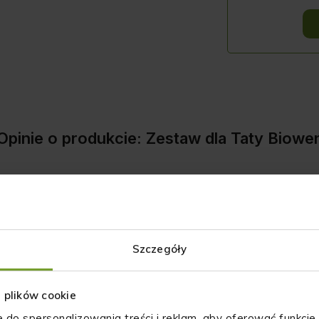
Opinie o produkcie: Zestaw dla Taty Biowe
Pytania i odpowiedzi (0)
Szczegóły
z plików cookie
e do spersonalizowania treści i reklam, aby oferować funkcje