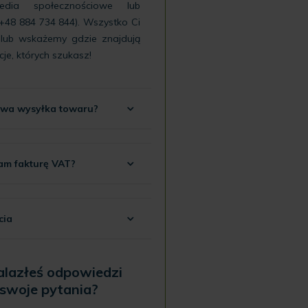
edia społecznościowe
lub
+48 884 734 844
). Wszystko Ci
 lub wskażemy gdzie znajdują
cje, których szukasz!
trwa wysyłka towaru?
am fakturę VAT?
cia
alazłeś odpowiedzi
 swoje pytania?