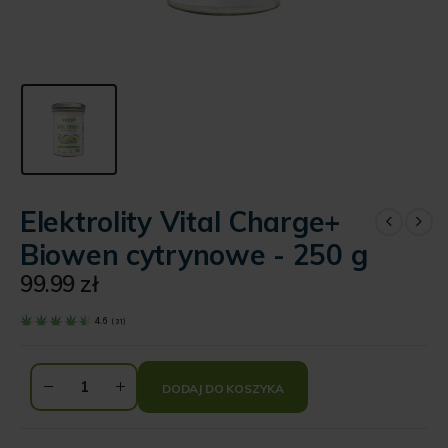
Elektrolity Vital Charge+
Biowen cytrynowe - 250 g
99.99
zł
4.6
(
31
)
DODAJ DO KOSZYKA