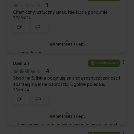
1
nadzieję, że będziemy mieli przyjemność obsłużyć
Cię ponownie w przyszłości. Zapraszamy
Chemiczny, sztuczny smak. Nie kupię ponownie.
7/18/2024
ponownie!
0
2
Komentarz sklepu
Dzień dobry,
Pani Magdo, bardzo dziękujemy za sugestię -
Damian
zweryfikowano
popracujemy nad poprawą smaku produktu :)
4
Skład na 5, listka odejmuję za słabą rozpuszczalność i
Pozdrawiamy
zdarzają się małe paproszki. Ogólnie polecam.
7/2/2024
0
0
Komentarz sklepu
Dziękujemy za przyznanie nam pozytywnej oceny!
To dla nas ogromne wyróżnienie i motywacja do