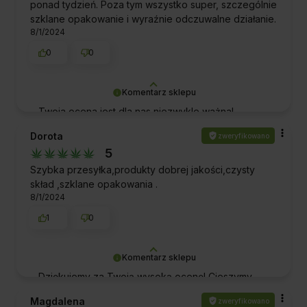
ponad tydzień. Poza tym wszystko super, szczególnie
szklane opakowanie i wyraźnie odczuwalne działanie.
8/1/2024
0
0
Komentarz sklepu
Twoja ocena jest dla nas niezwykle ważna!
Dziękujemy Ci za docenienie naszych produktów i
Dorota
zweryfikowano
zaufanie, jakim zostaliśmy przez Ciebie obdarzeni.
5
Pozdrawiamy!
Szybka przesyłka,produkty dobrej jakości,czysty
skład ,szklane opakowania .
8/1/2024
1
0
Komentarz sklepu
Dziękujemy za Twoją wysoką ocenę! Cieszymy
się, że nasze produkty spełniły Twoje
Magdalena
zweryfikowano
oczekiwania. Doceniamy Twoje wsparcie i mamy