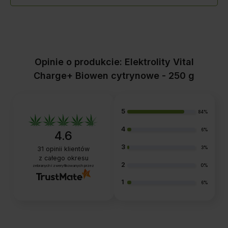
Opinie o produkcie: Elektrolity Vital
Charge+ Biowen cytrynowe - 250 g
5
84%
4
6%
4.6
3
3%
31
opinii klientów
z całego okresu
2
0%
zebranych i zweryfikowanych przez
1
6%