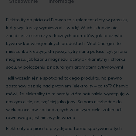
Stosowanie
Informacje
Elektrolity do picia od Biowen to suplement diety w proszku,
który wystarczy wymieszać z wodą! W ich składzie nie
znajdziesz cukru czy sztucznych aromatów, jak to często
bywa w konwencjonalnych produktach. Vital Charge+ to
mieszanka kreatyny, d-rybozy, cytrynianu potasu, cytrynianu
magnezu, jabłczanu magnezu, acetylo-l-karnityny i chlorku
sodu, w połączeniu z naturalnym aromatem cytrynowym!
Jeśli wcześniej nie spotkałeś takiego produktu, na pewno
zastanawiasz się nad pytaniem “elektrolity – co to”? Chemia
mówi, że elektrolity to minerały, które naturalnie występują w
naszym ciele, najczęściej jako jony. Są nam niezbędne do
wielu procesów zachodzących w naszym ciele, zatem ich
równowaga jest niezwykle ważna.
Elektrolity do picia to przystępna forma spożywania tych