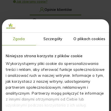
Jak zbieramy opinie?
Opinie klientów
Pytania i odpowiedzi (0)
Wyczyść
Szukaj
Zgoda
Szczegóły
O plikach cookies
Niniejsza strona korzysta z plików cookie
Wykorzystujemy pliki cookie do spersonalizowania
Aurelia
zweryfikowano
treści i reklam, aby oferować funkcje społecznościowe
5
i analizować ruch w naszej witrynie. Informacje o tym,
Produkty tej firmy są wg. mnie MEGA👍️Czysty i dobry
skład, polecam.
jak korzystasz z naszej witryny, udostępniamy
5/2/2026
partnerom społecznościowym, reklamowym i
analitycznym. Partnerzy mogą połączyć te informacje
0
0
z innymi danymi otrzymanymi od Ciebie lub
uzyskanymi podczas korzystania z ich usług.
Komentarz sklepu