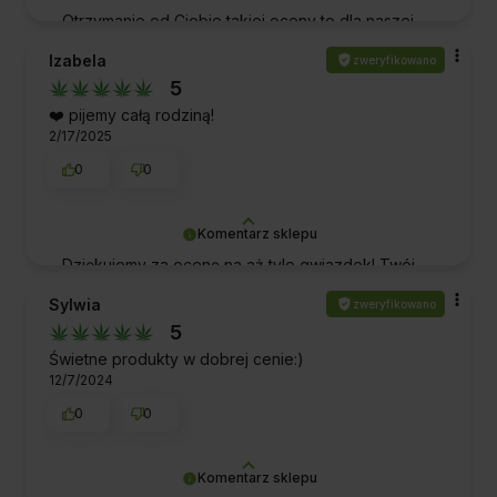
Otrzymanie od Ciebie takiej oceny to dla naszej
ekipy ogromne wyróżnienie. Dziękujemy za Twój
Izabela
zweryfikowano
czas oraz za wybranie naszej firmy i produktów.
5
Pozdrawiamy!
❤️ pijemy całą rodziną!
2/17/2025
0
0
Komentarz sklepu
Dziękujemy za ocenę na aż tyle gwiazdek! Twój
pozytywny feedback sprawia, że cały zespół
Sylwia
zweryfikowano
czuje się dumny i zmotywowany do jeszcze
5
lepszej pracy. Pozdrawiamy!
Świetne produkty w dobrej cenie:)
12/7/2024
0
0
Komentarz sklepu