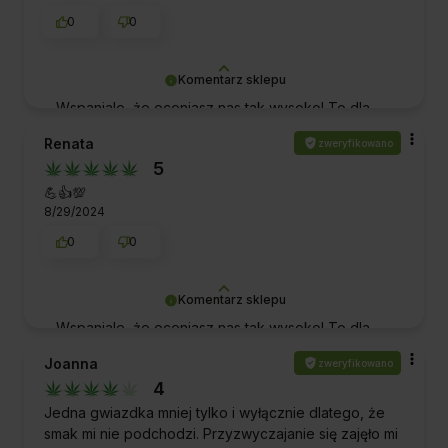
0
0
Komentarz sklepu
Wspaniale, że oceniasz nas tak wysoko! To dla
nas potwierdzenie, że spełniliśmy Twoje
Renata
zweryfikowano
oczekiwania. Dziękujemy za zaufanie.
5
Pozdrawiamy!
💪👍️💯
8/29/2024
0
0
Komentarz sklepu
Wspaniale, że oceniasz nas tak wysoko! To dla
nas potwierdzenie, że spełniliśmy Twoje
Joanna
zweryfikowano
oczekiwania. Dziękujemy za zaufanie.
4
Pozdrawiamy!
Jedna gwiazdka mniej tylko i wyłącznie dlatego, że
smak mi nie podchodzi. Przyzwyczajanie się zajęło mi