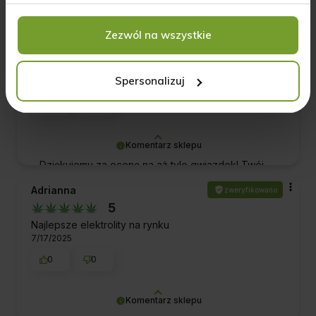
Otrzymanie od Ciebie takiej oceny to dla naszej
ekipy ogromne wyróżnienie. Dziękujemy za Twój
Zezwól na wszystkie
Łukasz
zweryfikowano
czas oraz za wybranie naszej firmy i produktów.
5
Pozdrawiamy!
szybko sprawnie i konkretnie!
Spersonalizuj
3/23/2026
0
0
Komentarz sklepu
Dziękujemy za ocenę na aż tyle gwiazdek! Twój
pozytywny feedback sprawia, że cały zespół
Adrianna
zweryfikowano
czuje się dumny i zmotywowany do jeszcze
5
lepszej pracy. Pozdrawiamy!
Najlepsze elektrolity na rynku
7/17/2025
0
0
Komentarz sklepu