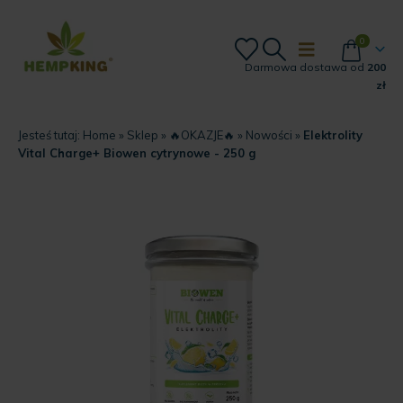
0
Darmowa dostawa od
200
zł
Jesteś tutaj:
Home
»
Sklep
»
🔥OKAZJE🔥
»
Nowości
»
Elektrolity
Vital Charge+ Biowen cytrynowe - 250 g