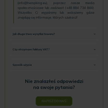
(
info@hempking.eu
), poprzez nasze
media
społecznościowe
lub zadzwoń (
+48 884 734 844
).
Wszystko Ci wyjaśnimy lub wskażemy gdzie
znajdują się informacje, których szukasz!
Jak długo trwa wysyłka towaru?
Czy otrzymam fakturę VAT?
Sposób użycia
Nie znalazłeś odpowiedzi
na swoje pytania?
NAPISZ DO NAS