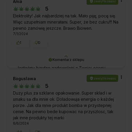
Ania
zweryfikowano
dalszej doskonałej obsługi. Pozdrawiamy!
5
Elektrolity! Jak najbardziej na tak. Mało piję, pocę się.
Więc uzupełniam minerałami. Super, że bez cukru!!! Na
pewno zamówię jeszcze. Brawo Biowen.
7/1/2024
1
0
Komentarz sklepu
Jesteśmy bardzo zadowoleni z Twojej oceny
naszej pracy i produktów! Dziękujemy za wsparcie
Boguslawa
zweryfikowano
i za to, że jesteś z nami. Pozdrawiamy!
5
Duzy plus za szklane opakowanie. Super sklad i w
smaku sa dla mnie ok. Doladowuja energia o każdej
porze. Jak dla mnie produkt bomba w przystepnej
cenie. Na pewno bede kupowac na przyszlosc, tak
jak inne produkty tej marki
6/6/2024