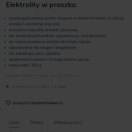
Elektrolity w proszku:
zawierają kreatynę, potas, magnez w dwóch formach, d-rybozę,
acetylo l-karnitynę oraz sód,
aromat to naturalny aromat cytrynowy,
nie zawierają barwników, wypełniaczy, antyzbrylaczy,
do rozpuszczania w wodzie lub innym napoju,
odpowiednie dla wegan i wegetarian,
nie zawierają cukru i glutenu,
opakowanie zawiera 33 sugerowane porcje,
masa netto: 250 g.
Kategorie:
Biowen
,
Minerały
,
Nowości
,
Witaminy
W magazynie, Wyślemy w
1 dzień
DODAJ DO OBSERWOWANYCH
Opis
Skład
Właściwości