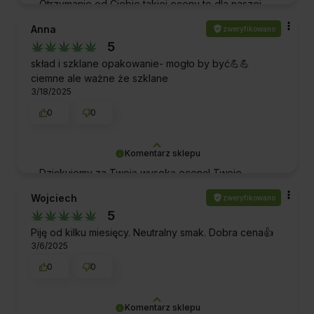
Otrzymanie od Ciebie takiej oceny to dla naszej
ekipy ogromne wyróżnienie. Dziękujemy za Twój
Anna
zweryfikowano
czas oraz za wybranie naszej firmy i produktów.
5
Pozdrawiamy!
skład i szklane opakowanie- mogło by być💪💪
ciemne ale ważne że szklane
3/18/2025
0
0
Komentarz sklepu
Dziękujemy za Twoją wysoką ocenę! Twoje
wsparcie jest dla nas nieocenione i napędza nas
Wojciech
zweryfikowano
do jeszcze większych starań o dbałość o jakość.
5
Pozdrawiamy!
Piję od kilku miesięcy. Neutralny smak. Dobra cena👍️
3/6/2025
0
0
Komentarz sklepu