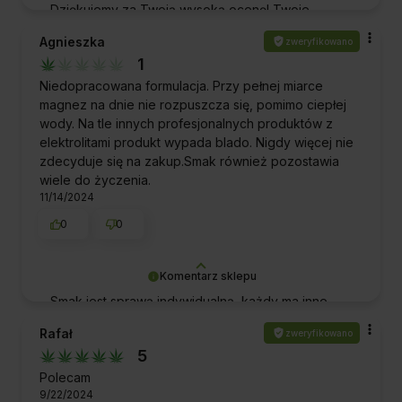
Dziękujemy za Twoją wysoką ocenę! Twoje
wsparcie jest dla nas nieocenione i napędza nas
Agnieszka
zweryfikowano
do jeszcze większych starań o dbałość o jakość.
1
Pozdrawiamy!
Niedopracowana formulacja. Przy pełnej miarce
magnez na dnie nie rozpuszcza się, pomimo ciepłej
wody. Na tle innych profesjonalnych produktów z
elektrolitami produkt wypada blado. Nigdy więcej nie
zdecyduje się na zakup.Smak również pozostawia
wiele do życzenia.
11/14/2024
0
0
Komentarz sklepu
Smak jest sprawą indywidualną, każdy ma inne
kubki smakowe. Przy pełnej miarce mamy bardzo
Rafał
zweryfikowano
dużo składników aktywnych w elektrolitach.
5
Najlepiej jest rozpuścić mniejszą ilość w wodzie,
wymieszać, następnie znów wymieszać mniejszą
Polecam
9/22/2024
ilość. Wtedy wszystko powinno się rozpuścić.