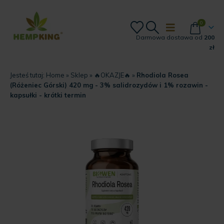
0
Darmowa dostawa od
200
zł
Jesteś tutaj:
Home
»
Sklep
»
🔥OKAZJE🔥
»
Rhodiola Rosea
(Różeniec Górski) 420 mg - 3% salidrozydów i 1% rozawin -
kapsułki - krótki termin