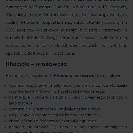
zawartych w Różeńcu Górskim. Mowa tutaj o 1% rozawin,
3% salidrozydów. Dodatkowo kapsułki zawierają nie tylko
roślinę
Rhodiola, kapsułki
mają także standaryzowany na
95% piperyny wyjątkowy ekstrakt z pieprzu czarnego o
nazwie BioPerine®. Dzięki temu właściwości suplementu są
wzmocnione, a także dodatkowo wsparte w naturalny
sposób dodatkowymi korzyściami.
Rhodiola – właściwości
Poznaj bliżej suplement
Rhodiola, właściwości
i działanie!
wspiera odżywienie i natlenienie komórek oraz tkanek, dzięki
wspieraniu normalnych funkcji układu krwionośnego,
normalizuje i wspiera działanie układu trawiennego oraz dba o
jego zdrowie,
wzmacnia siłę oraz dobrą kondycję naszego ciała,
dzięki antyoksydantom, chroni komórki organizmu,
chroni organizm podczas wyczerpującego stresu,
pomaga adaptować się nam do panujących stresujących
warunków, by lepiej sobie z nimi radzić,