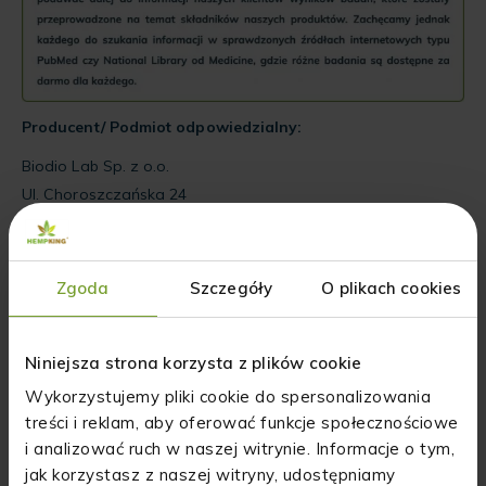
Producent/ Podmiot odpowiedzialny:
Biodio Lab Sp. z o.o.
Ul. Choroszczańska 24
15-732 Białystok
Zgoda
Szczegóły
O plikach cookies
20%
Produkt
Darmowa
Niniejsza strona korzysta z plików cookie
rabatu na
Atestowany
dostawa
pierwsze
od 200 zł
Wykorzystujemy pliki cookie do spersonalizowania
zamówienie
treści i reklam, aby oferować funkcje społecznościowe
i analizować ruch w naszej witrynie. Informacje o tym,
jak korzystasz z naszej witryny, udostępniamy
Najczęściej zadawane pytania!