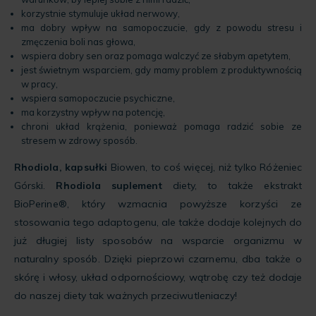
korzystnie stymuluje układ nerwowy,
ma dobry wpływ na samopoczucie, gdy z powodu stresu i
zmęczenia boli nas głowa,
wspiera dobry sen oraz pomaga walczyć ze słabym apetytem,
jest świetnym wsparciem, gdy mamy problem z produktywnością
w pracy,
wspiera samopoczucie psychiczne,
ma korzystny wpływ na potencję,
chroni układ krążenia, ponieważ pomaga radzić sobie ze
stresem w zdrowy sposób.
Rhodiola, kapsułki
Biowen, to coś więcej, niż tylko Różeniec
Górski.
Rhodiola suplement
diety, to także ekstrakt
BioPerine®, który wzmacnia powyższe korzyści ze
stosowania tego adaptogenu, ale także dodaje kolejnych do
już długiej listy sposobów na wsparcie organizmu w
naturalny sposób. Dzięki pieprzowi czarnemu, dba także o
skórę i włosy, układ odpornościowy, wątrobę czy też dodaje
do naszej diety tak ważnych przeciwutleniaczy!