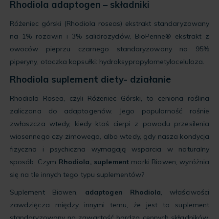
Rhodiola adaptogen – składniki
Różeniec górski (Rhodiola roseas) ekstrakt standaryzowany
na 1% rozawin i 3% salidrozydów, BioPerine® ekstrakt z
owoców pieprzu czarnego standaryzowany na 95%
piperyny, otoczka kapsułki: hydroksypropylometyloceluloza.
Rhodiola suplement diety- działanie
Rhodiola Rosea, czyli Różeniec Górski, to ceniona roślina
zaliczana do adaptogenów. Jego popularność rośnie
zwłaszcza wtedy, kiedy ktoś cierpi z powodu przesilenia
wiosennego czy zimowego, albo wtedy, gdy nasza kondycja
fizyczna i psychiczna wymagają wsparcia w naturalny
sposób. Czym
Rhodiola, suplement
marki Biowen, wyróżnia
się na tle innych tego typu suplementów?
Suplement Biowen,
adaptogen Rhodiola
, właściwości
zawdzięcza między innymi temu, że jest to suplement
standaryzowany na zawartość bardzo cennych składników,