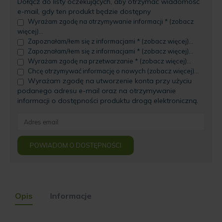
Dołącz do listy oczekujących, aby otrzymać wiadomość
e-mail, gdy ten produkt będzie dostępny
Wyrażam zgodę na otrzymywanie informacji * (zobacz
więcej)...
Zapoznałam/łem się z informacjami * (zobacz więcej)...
Zapoznałam/łem się z informacjami * (zobacz więcej)...
Wyrażam zgodę na przetwarzanie * (zobacz więcej)...
Chcę otrzymywać informację o nowych (zobacz więcej)...
Wyrażam zgodę na utworzenie konta przy użyciu
podanego adresu e-mail oraz na otrzymywanie
informacji o dostępności produktu drogą elektroniczną.
Enter
your
email
POWIADOM O DOSTĘPNOŚCI
address
to
join
the
waitlist
Opis
Informacje
for
this
product