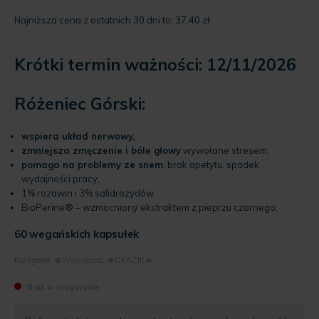
Aktualna
wynosiła:
cena
54.99 zł.
Najniższa cena z ostatnich 30 dni to:
37.40
zł
wynosi:
41.25 zł.
Krótki termin ważności: 12/11/2026
Różeniec Górski:
wspiera układ nerwowy,
zmniejsza zmęczenie i bóle głowy
wywołane stresem,
pomaga na problemy ze snem
, brak apetytu, spadek
wydajności pracy,
1% rozawin i 3% salidrozydów,
BioPerine® – wzmocniony ekstraktem z pieprzu czarnego.
60 wegańskich kapsułek
Kategorie:
💲Wyprzedaż
,
🔥OKAZJE🔥
Brak w magazynie