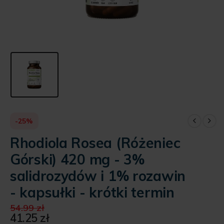
-25%
Rhodiola Rosea (Różeniec
Górski) 420 mg - 3%
salidrozydów i 1% rozawin
- kapsułki - krótki termin
Pierwotna
54.99
zł
cena
41.25
zł