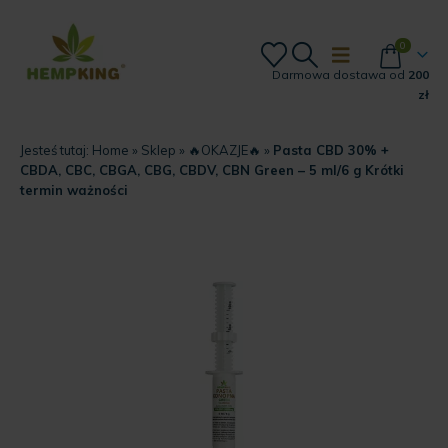
0
Darmowa dostawa od
200
zł
Jesteś tutaj:
Home
»
Sklep
»
🔥OKAZJE🔥
»
Pasta CBD 30% +
CBDA, CBC, CBGA, CBG, CBDV, CBN Green – 5 ml/6 g Krótki
termin ważności