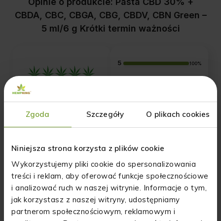
Opinie o produkcie: Pasta CBD 30% +
CBDA, CBC, CBGA, CBG, CBDV, CBN Green –
5 ml/6 g Krótki termin ważności
5
100%
4
0%
5.0
3
0%
1
opinii klientów
z całego okresu
Zgoda
Szczegóły
O plikach cookies
2
0%
zebranych i zweryfikowanych przez
1
0%
Niniejsza strona korzysta z plików cookie
Wykorzystujemy pliki cookie do spersonalizowania
treści i reklam, aby oferować funkcje społecznościowe
Jak zbieramy opinie?
i analizować ruch w naszej witrynie. Informacje o tym,
Opinie klientów
jak korzystasz z naszej witryny, udostępniamy
partnerom społecznościowym, reklamowym i
Pytania i odpowiedzi (0)