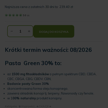
Aktualna
wynosiła:
cena
399.00 zł.
Najniższa cena z ostatnich 30 dni to:
239.40
zł
wynosi:
5.0
(
1
)
239.40 zł.
DODAJ DO KOSZYKA
Krótki termin ważności: 08/2026
Pasta Green 30% to:
aż
1500 mg fitoskładników
o pełnym spektrum CBD, CBDA,
CBC, CBGA, CBG, CBDV, CBN,
Badanie pasty Green 30%
skoncentrowana forma oleju konopnego,
zawiera składniki konopi tj. terpeny, flawonoidy czy fenole,
w 1
00% naturalny
produkt konopny.
Kategorie:
💲Wyprzedaż
,
🔥OKAZJE🔥