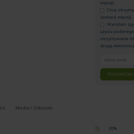
więcej)...
Chcę otrzymy
(zobacz więcej)...
Wyrażam zgod
użyciu podanego
otrzymywanie in
drogą elektronic
Enter
your
email
POWIADOM 
address
to
join
the
ci
Media i Odznaki
waitlist
for
this
20%
product