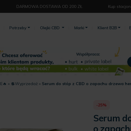
DARMOWA DOSTAWA OD 200 ZŁ⁣
Kup stacjon
Potrzeby
Olejki CBD
Marki
Klient B2B
E🔥
»
💲Wyprzedaż
»
Serum do stóp z CBD o zapachu drzewa herb
-25%
Serum do
o zapach