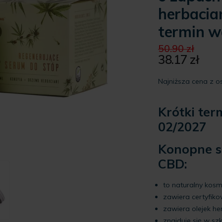
herbacia
termin w
Pier
50.90
zł
cen
38.17
zł
Aktualna
wyno
cena
50.90
Najniższa cena z os
wynosi:
38.17 zł.
Krótki ter
02/2027
Konopne s
CBD:
to naturalny kosm
zawiera certyfiko
zawiera olejek he
znajduje się w s