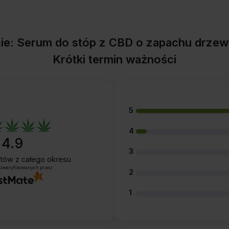
cie: Serum do stóp z CBD o zapachu drzew
Krótki termin ważności
5
4
4.9
3
entów
z całego okresu
 zweryfikowanych przez
2
1