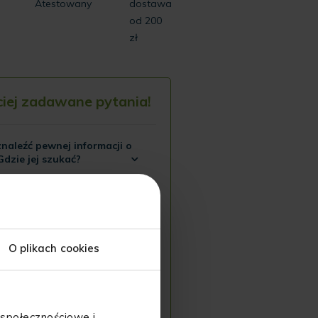
Atestowany
dostawa
od 200
zł
ciej zadawane pytania!
naleźć pewnej informacji o
Gdzie jej szukać?
 jakieś pytania, napisz do nas
(
info@hempking.eu
), poprzez
edia społecznościowe
lub
O plikach cookies
+48 884 734 844
). Wszystko Ci
 lub wskażemy gdzie znajdują
cje, których szukasz!
 społecznościowe i