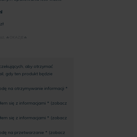
l
zł
aż
,
🔥OKAZJE🔥
oczekujących, aby otrzymać
l, gdy ten produkt będzie
ę na otrzymywanie informacji *
em się z informacjami * (zobacz
em się z informacjami * (zobacz
dę na przetwarzanie * (zobacz