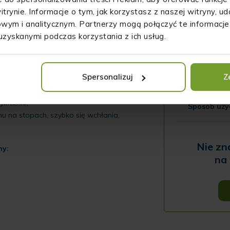
itrynie. Informacje o tym, jak korzystasz z naszej witryny, 
iele zalet. Odpowiednia pielęgnacja stóp
wym i analitycznym. Partnerzy mogą połączyć te informacje
Jak długo 
o właśnie serum do stóp z CBD o zapachu
uzyskanymi podczas korzystania z ich usług.
iem dla Ciebie?
Czy otrzym
Spersonalizuj
Z
osować nawet, gdy na stopach są drobne
ybicznie,
Sposób uży
lmu na stopach, szybko się wchłania,
Nie zn
ny:
na