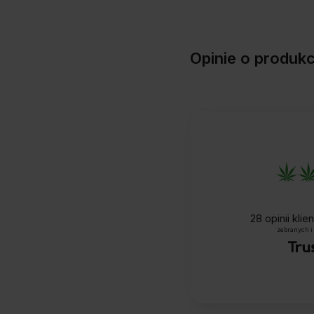
Opinie o produk
28
opinii kli
zebranych i