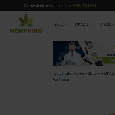
Zamówienie telefoniczne:
+48 884 734 844
Sklep
OKAZJE
O CBD
Jesteś tutaj:
Home
»
Sklep
»
🔥OKAZJ
ważności