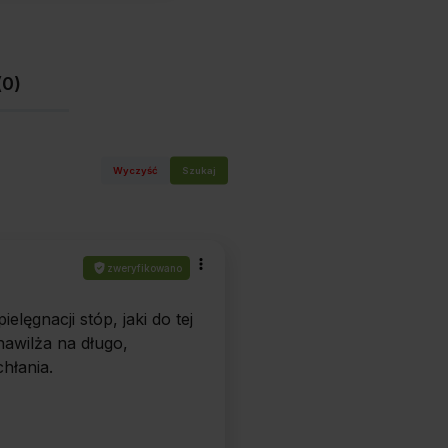
(0)
Wyczyść
Szukaj
zweryfikowano
elęgnacji stóp, jaki do tej
awilża na długo,
hłania.