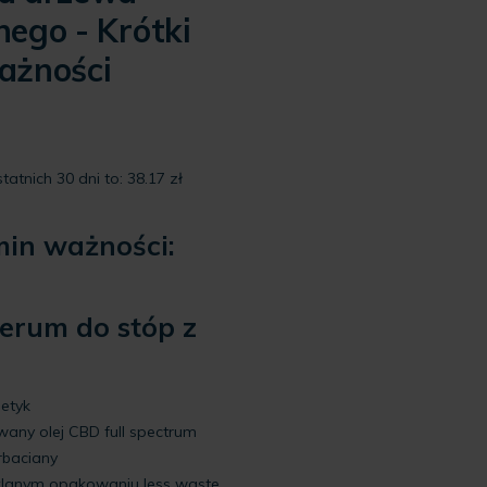
nego - Krótki
ażności
wotna
a
siła:
 zł.
tatnich 30 dni to:
38.17
zł
min ważności:
erum do stóp z
etyk
wany olej CBD full spectrum
rbaciany
zklanym opakowaniu less waste