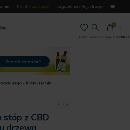
arnie
Klient biznesowy
Logowanie / Rejestracja
0
Blog
Darmowa dostawa od
200 zł
acianego - Krótki termin
 stóp z CBD
u drzewa