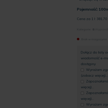
Pojemność: 100m
Cena za 1 l:
381.70
Kategorie:
💲Wyprzed
Brak w magazynie
Dołącz do listy 
wiadomość e-mai
dostępny
Wyrażam zgod
(zobacz więcej)...
Zapoznałam/ł
więcej)...
Zapoznałam/ł
więcej)...
Wyrażam zgo