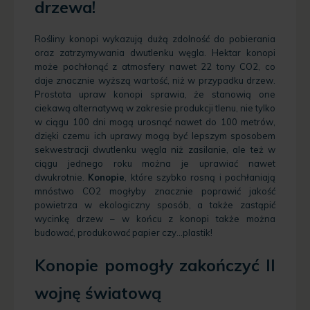
drzewa!
Rośliny konopi wykazują dużą zdolność do pobierania
oraz zatrzymywania dwutlenku węgla. Hektar konopi
może pochłonąć z atmosfery nawet 22 tony CO2
, co
daje znacznie wyższą wartość, niż w przypadku drzew.
Prostota upraw konopi sprawia, że stanowią one
ciekawą alternatywą w zakresie produkcji tlenu, nie tylko
w ciągu 100 dni mogą urosnąć nawet do 100 metrów,
dzięki czemu ich uprawy mogą być lepszym sposobem
sekwestracji dwutlenku węgla niż zasilanie, ale też w
ciągu jednego roku można je uprawiać nawet
dwukrotnie.
Konopie
, które szybko rosną i pochłaniają
mnóstwo CO2 mogłyby znacznie poprawić jakość
powietrza w ekologiczny sposób, a także zastąpić
wycinkę drzew – w końcu z konopi także można
budować, produkować papier czy…plastik!
Konopie pomogły zakończyć II
wojnę światową