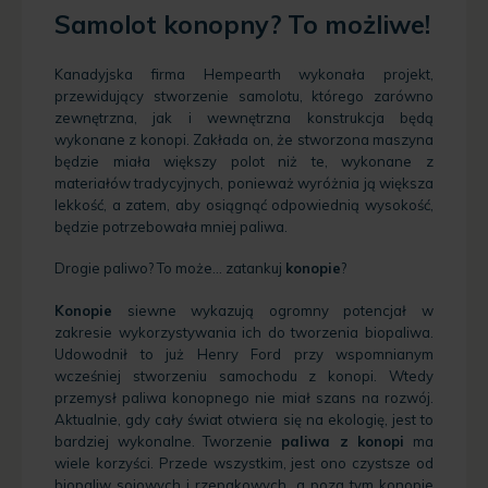
Samolot konopny? To możliwe!
Kanadyjska firma Hempearth wykonała projekt,
przewidujący stworzenie samolotu, którego zarówno
zewnętrzna, jak i wewnętrzna konstrukcja będą
wykonane z konopi. Zakłada on, że stworzona maszyna
będzie miała większy polot niż te, wykonane z
materiałów tradycyjnych, ponieważ wyróżnia ją większa
lekkość, a zatem, aby osiągnąć odpowiednią wysokość,
będzie potrzebowała mniej paliwa.
Drogie paliwo? To może… zatankuj
konopie
?
Konopie
siewne wykazują ogromny potencjał w
zakresie wykorzystywania ich do tworzenia biopaliwa.
Udowodnił to już Henry Ford przy wspomnianym
wcześniej stworzeniu samochodu z konopi. Wtedy
przemysł paliwa konopnego nie miał szans na rozwój.
Aktualnie, gdy cały świat otwiera się na ekologię, jest to
bardziej wykonalne. Tworzenie
paliwa z konopi
ma
wiele korzyści. Przede wszystkim, jest ono czystsze od
biopaliw sojowych i rzepakowych, a poza tym konopie