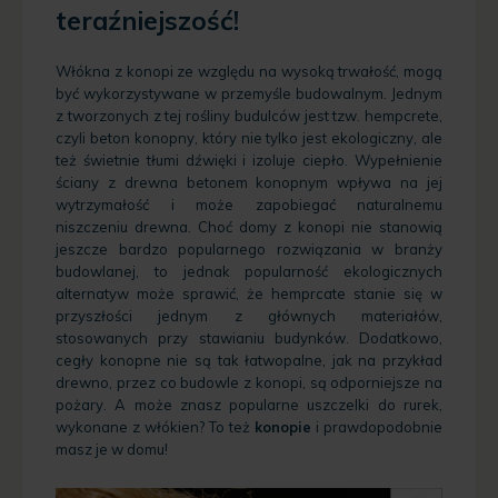
teraźniejszość!
Włókna z konopi ze względu na wysoką trwałość, mogą
być wykorzystywane w przemyśle budowalnym. Jednym
z tworzonych z tej rośliny budulców jest tzw. hempcrete,
czyli beton konopny, który nie tylko jest ekologiczny, ale
też świetnie tłumi dźwięki i izoluje ciepło. Wypełnienie
ściany z drewna betonem konopnym wpływa na jej
wytrzymałość i może zapobiegać naturalnemu
niszczeniu drewna.
Choć domy z konopi nie stanowią
jeszcze bardzo popularnego rozwiązania w branży
budowlanej, to jednak popularność ekologicznych
alternatyw może sprawić, że hemprcate stanie się w
przyszłości jednym z głównych materiałów,
stosowanych przy stawianiu budynków. Dodatkowo,
cegły konopne nie są tak łatwopalne, jak na przykład
drewno, przez co budowle z konopi, są odporniejsze na
pożary. A może znasz popularne uszczelki do rurek,
wykonane z włókien? To też
konopie
i prawdopodobnie
masz je w domu!