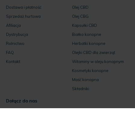
Sprzedaż hurtowa
Olej CBG
Afiliacja
Kapsułki CBD
Dystrybucja
Białko konopne
Rolnictwo
Herbatki konopne
FAQ
Olejki CBD dla zwierząt
Kontakt
Witaminy w oleju konopnym
Kosmetyki konopne
Maść konopna
Składniki
Dołącz do nas
Facebook
Instagram