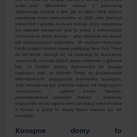
zrobić…auto! Miłośników konopi z pewnością
zainteresuje historia o tym, jak to Henry Ford, twórca
popularnej marki samochodów, w 1941 roku stworzył
samochód z plastiku na bazie konopi, który napędzany
był paliwem konopnym.
Jest to jedna z ciekawszych
informacji na temat konopi – gdyż aktualnie nie ma już
tak wykonywanych pojazdów. W muzeum Henry’ego
Forda znaleźć można nawet publikację New York Times
na ten temat. Okazuje się, że inspiracją do stworzenia
samochodu z konopi była II wojna światowa, a głównie
fakt, że konflikt zbrojny doprowadził do dużego
niedoboru stali, co skłoniło Forda do poszukiwania
alternatywnych, przyjaznych środowisku rozwiązań.
Auto okazało się być znacznie lżejsze od tradycyjnych
samochodów i całkiem trwałe. Niestety,
prawdopodobnie przemysł stalowy i paliwowy
przyczyniły się do ograniczenia produkcji samochodów
z konopi, a przez to więcej takich maszyn już nie
powstało.
Konopne domy to