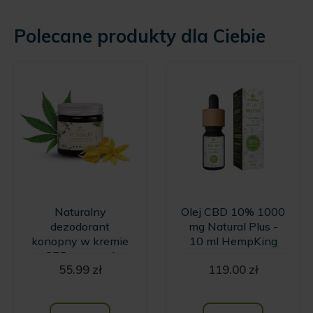
Polecane produkty dla Ciebie
Naturalny
Olej CBD 10% 1000
dezodorant
mg Natural Plus -
konopny w kremie
10 ml HempKing
z CBD o zapachu
55.99
zł
119.00
zł
wanilii i kwiatów
Ylang Ylang
HempKing