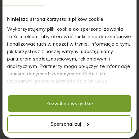
Witryna internetowa
Niniejsza strona korzysta z plików cookie
Wykorzystujemy pliki cookie do spersonalizowania
treści i reklam, aby oferować funkcje społecznościowe
Zapamiętaj moje dane w tej przeglądarce
i analizować ruch w naszej witrynie. Informacje o tym,
podczas pisania kolejnych komentarzy.
jak korzystasz z naszej witryny, udostępniamy
partnerom społecznościowym, reklamowym i
Proszę wpisać odpowiedź cyframi:
analitycznym. Partnerzy mogą połączyć te informacje
trzy × 4 =
z innymi danymi otrzymanymi od Ciebie lub
uzyskanymi podczas korzystania z ich usług.
Zezwól na wszystkie
Spersonalizuj