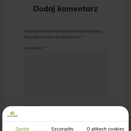
Dodaj komentarz
Twój adres email nie zostanie opublikowany.
Wymagane pola są oznaczone
*
Komentarz
*
Nazwa
*
Adres email
*
Zgoda
Szczegóły
O plikach cookies