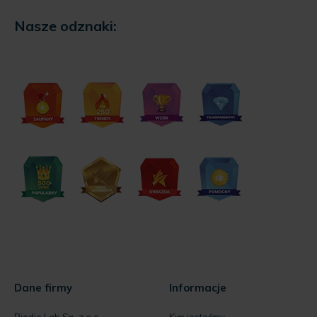
Dane firmy
Informacje
Biodio Lab Sp. z o.o.
Kim jesteśmy
ul. Choroszczańska 24
Opinie o nas