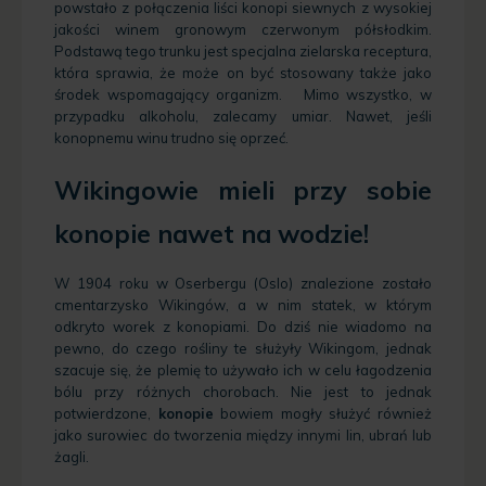
powstało z połączenia liści konopi siewnych z wysokiej
jakości winem gronowym czerwonym półsłodkim.
Podstawą tego trunku jest specjalna zielarska receptura,
która sprawia, że może on być stosowany także jako
środek wspomagający organizm.
Mimo wszystko, w
przypadku alkoholu, zalecamy umiar. Nawet, jeśli
konopnemu winu trudno się oprzeć.
Wikingowie mieli przy sobie
konopie nawet na wodzie!
W 1904 roku w Oserbergu (Oslo) znalezione zostało
cmentarzysko Wikingów, a w nim statek, w którym
odkryto worek z konopiami. Do dziś nie wiadomo na
pewno, do czego rośliny te służyły Wikingom, jednak
szacuje się, że plemię to używało ich w celu łagodzenia
bólu przy różnych chorobach. Nie jest to jednak
potwierdzone,
konopie
bowiem mogły służyć również
jako surowiec do tworzenia między innymi lin, ubrań lub
żagli.