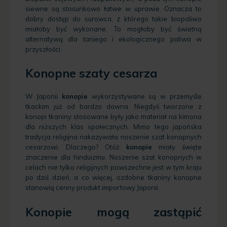
siewne są stosunkowo łatwe w uprawie.
Oznacza to
dobry dostęp do surowca, z którego takie biopaliwo
miałoby być wykonane. To mogłoby być świetną
alternatywą dla taniego i ekologicznego paliwa w
przyszłości.
Konopne szaty cesarza
W Japonii
konopie
wykorzystywane są w przemyśle
tkackim już od bardzo dawna. Niegdyś tworzone z
konopi tkaniny stosowane były jako materiał na kimona
dla niższych klas społecznych. Mimo tego japońska
tradycja religijna nakazywała noszenie szat konopnych
cesarzowi. Dlaczego? Otóż
konopie
miały święte
znaczenie dla hinduizmu. Noszenie szat konopnych w
celach nie tylko religijnych powszechne jest w tym kraju
po dziś dzień, a co więcej, ozdobne tkaniny konopne
stanowią cenny produkt importowy Japonii.
Konopie mogą zastąpić