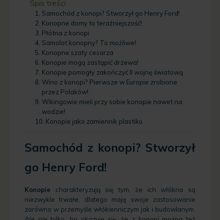
Spis treści
Samochód z konopi? Stworzył go Henry Ford!
Konopne domy to teraźniejszość!
Płótna z konopi
Samolot konopny? To możliwe!
Konopne szaty cesarza
Konopie mogą zastąpić drzewa!
Konopie pomogły zakończyć II wojnę światową
Wino z konopi? Pierwsze w Europie zrobione
przez Polaków!
Wikingowie mieli przy sobie konopie nawet na
wodzie!
Konopie jako zamiennik plastiku
Samochód z konopi? Stworzył
go Henry Ford!
Konopie
charakteryzują się tym, że ich włókna są
niezwykle trwałe, dlatego mają swoje zastosowanie
zarówno w przemyśle włókienniczym jak i budowlanym.
Ale nie tylko, bo okazuje się, że z konopi można też