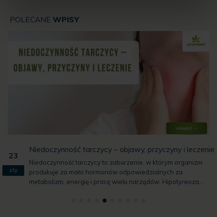
POLECANE
WPISY
e
Czym jest opryszczka i jak się objawia?
07
Czy wiesz, że opryszczka to jedna z najczęstszych infekcji
gru
wirusowych na świecie? Wywołuje ją wirus HSV, który po
pierwszym zakażeniu...