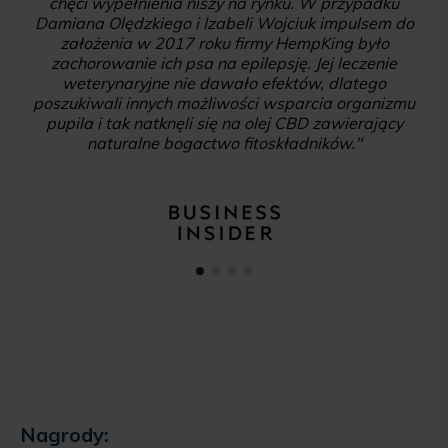
Polsce, przemysł ten wyraźnie ruszył z kopyta. Lista
produktów zawierających „zakazaną” roślinę
rozrosła się w szybkim tempie. Co więcej, można je
kupić już nie tylko w internecie, aptekach, czy
niewielkich ukrytych w bramie sklepikach, ale i na
półkach w super oraz hipermarketach."
Nagrody: