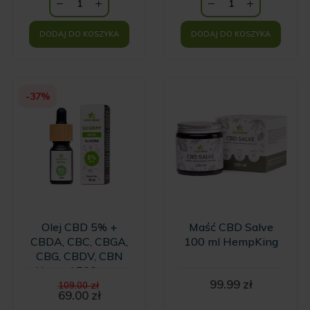
DODAJ DO KOSZYKA
DODAJ DO KOSZYKA
-37%
Olej CBD 5% +
Maść CBD Salve
CBDA, CBC, CBGA,
100 ml HempKing
CBG, CBDV, CBN
Natural 500 mg -
Pierwotna
99.99
zł
10ml
109.00
zł
cena
69.00
zł
Aktualna
wynosiła: