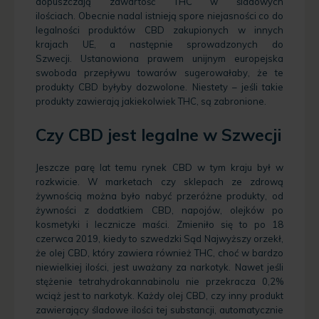
dopuszczają zawartość THC w śladowych
ilościach. Obecnie nadal istnieją spore niejasności co do
legalności produktów CBD zakupionych w innych
krajach UE, a następnie sprowadzonych do
Szwecji. Ustanowiona prawem unijnym europejska
swoboda przepływu towarów sugerowałaby, że te
produkty CBD byłyby dozwolone. Niestety – jeśli takie
produkty zawierają jakiekolwiek THC, są zabronione.
Czy CBD jest legalne w Szwecji
Jeszcze parę lat temu rynek CBD w tym kraju był w
rozkwicie. W marketach czy sklepach ze zdrową
żywnością można było nabyć przeróżne produkty, od
żywności z dodatkiem CBD, napojów, olejków po
kosmetyki i lecznicze maści. Zmieniło się to po 18
czerwca 2019, kiedy to szwedzki Sąd Najwyższy orzekł,
że olej CBD, który zawiera również THC, choć w bardzo
niewielkiej ilości, jest uważany za narkotyk. Nawet jeśli
stężenie tetrahydrokannabinolu nie przekracza 0,2%
wciąż jest to narkotyk. Każdy olej CBD, czy inny produkt
zawierający śladowe ilości tej substancji, automatycznie