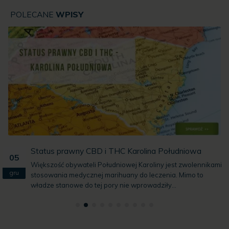
POLECANE
WPISY
Białaczka, stwardnienie rozsiane i Alzheimer, a olejki
28
CBD? Nielegalne oświadczenia
paź
Olej CBD leczy raka! Olej CBD uleczy Cię z depresji, nerwicy i
lęków! Olej CBD cofa cukrzycę! Olej CBD na...