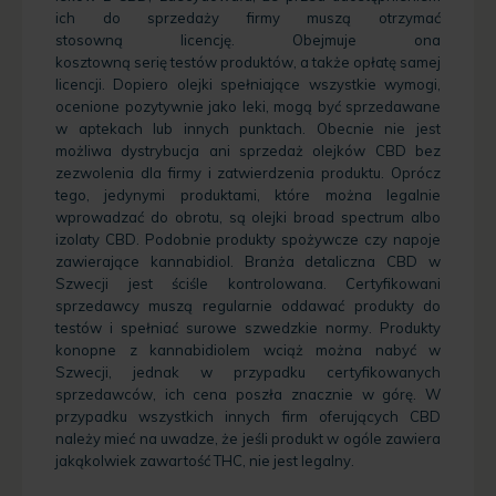
ich do sprzedaży firmy muszą otrzymać
stosowną licencję. Obejmuje ona
kosztowną serię testów produktów, a także opłatę samej
licencji. Dopiero olejki spełniające wszystkie wymogi,
ocenione pozytywnie jako leki, mogą być sprzedawane
w aptekach lub innych punktach. Obecnie nie jest
możliwa dystrybucja ani sprzedaż olejków CBD bez
zezwolenia dla firmy i zatwierdzenia produktu. Oprócz
tego, jedynymi produktami, które można legalnie
wprowadzać do obrotu, są olejki broad spectrum albo
izolaty CBD. Podobnie produkty spożywcze czy napoje
zawierające kannabidiol. Branża detaliczna CBD w
Szwecji jest ściśle kontrolowana. Certyfikowani
sprzedawcy muszą regularnie oddawać produkty do
testów i spełniać surowe szwedzkie normy. Produkty
konopne z kannabidiolem wciąż można nabyć w
Szwecji, jednak w przypadku certyfikowanych
sprzedawców, ich cena poszła znacznie w górę. W
przypadku wszystkich innych firm oferujących CBD
należy mieć na uwadze, że jeśli produkt w ogóle zawiera
jakąkolwiek zawartość THC, nie jest legalny.