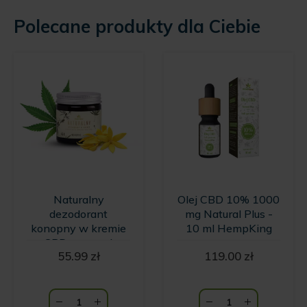
Polecane produkty dla Ciebie
Naturalny
Olej CBD 10% 1000
dezodorant
mg Natural Plus -
konopny w kremie
10 ml HempKing
z CBD o zapachu
55.99
zł
119.00
zł
wanilii i kwiatów
Ylang Ylang
HempKing