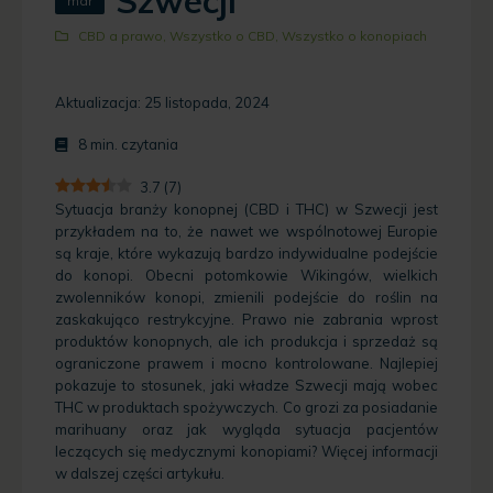
Szwecji
mar
CBD a prawo
,
Wszystko o CBD
,
Wszystko o konopiach
Aktualizacja: 25 listopada, 2024
8
min. czytania
3.7
(
7
)
Sytuacja branży konopnej (CBD i THC) w Szwecji jest
przykładem na to, że nawet we wspólnotowej Europie
są kraje, które wykazują bardzo indywidualne podejście
do konopi. Obecni potomkowie Wikingów, wielkich
zwolenników konopi, zmienili podejście do roślin na
zaskakująco restrykcyjne. Prawo nie zabrania wprost
produktów konopnych, ale ich produkcja i sprzedaż są
ograniczone prawem i mocno kontrolowane. Najlepiej
pokazuje to stosunek, jaki władze Szwecji mają wobec
THC w produktach spożywczych. Co grozi za posiadanie
marihuany oraz jak wygląda sytuacja pacjentów
leczących się medycznymi konopiami? Więcej informacji
w dalszej części artykułu.