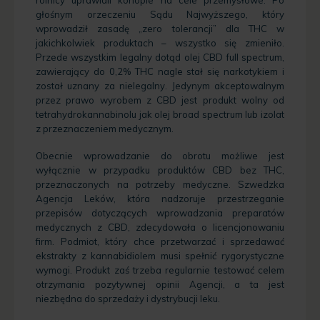
głośnym orzeczeniu Sądu Najwyższego, który
wprowadził zasadę „zero tolerancji” dla THC w
jakichkolwiek produktach – wszystko się zmieniło.
Przede wszystkim legalny dotąd olej CBD full spectrum,
zawierający do 0,2% THC nagle stał się narkotykiem i
został uznany za nielegalny. Jedynym akceptowalnym
przez prawo wyrobem z CBD jest produkt wolny od
tetrahydrokannabinolu jak olej broad spectrum lub izolat
z przeznaczeniem medycznym.
Obecnie wprowadzanie do obrotu możliwe jest
wyłącznie w przypadku produktów CBD bez THC,
przeznaczonych na potrzeby medyczne. Szwedzka
Agencja Leków, która nadzoruje przestrzeganie
przepisów dotyczących wprowadzania preparatów
medycznych z CBD, zdecydowała o licencjonowaniu
firm. Podmiot, który chce przetwarzać i sprzedawać
ekstrakty z kannabidiolem musi spełnić rygorystyczne
wymogi. Produkt zaś trzeba regularnie testować celem
otrzymania pozytywnej opinii Agencji, a ta jest
niezbędna do sprzedaży i dystrybucji leku.