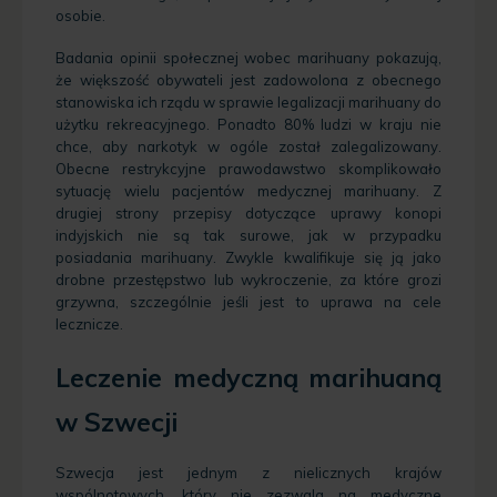
osobie.
Badania opinii społecznej wobec marihuany pokazują,
że większość obywateli jest zadowolona z obecnego
stanowiska ich rządu w sprawie legalizacji marihuany do
użytku rekreacyjnego. Ponadto 80% ludzi w kraju nie
chce, aby narkotyk w ogóle został zalegalizowany.
Obecne restrykcyjne prawodawstwo skomplikowało
sytuację wielu pacjentów medycznej marihuany. Z
drugiej strony przepisy dotyczące uprawy konopi
indyjskich nie są tak surowe, jak w przypadku
posiadania marihuany. Zwykle kwalifikuje się ją jako
drobne przestępstwo lub wykroczenie, za które grozi
grzywna, szczególnie jeśli jest to uprawa na cele
lecznicze.
Leczenie medyczną marihuaną
w Szwecji
Szwecja jest jednym z nielicznych krajów
wspólnotowych, który nie zezwala na medyczne