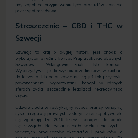
aby zapobiec przyjmowaniu tych produktów doustnie
przez społeczeństwo.
Streszczenie – CBD i THC w
Szwecji
Szwecja to kraj o długiej historii, jeśli chodzi o
wykorzystanie rośliny konopi. Praprzodkowie obecnych
Szwedów – Wikingowie, znali i lubili konopie.
Wykorzystywali je do wyrobu przedmiotów, w kuchni i
do leczenia. Ich potomkowie nie są już tak przychylni
powszechnemu wykorzystaniu konopi w różnych
sferach życia, szczególnie legalizacji rekreacyjnego
użycia.
Odzwierciedla to restrykcyjny wobec branży konopnej
system regulacji prawnych, z którym z resztą obywatele
się zgadzają. Do 2019 branża konopna doskonale
się rozwijała. Na rynku istniało wielu mniejszych i
większych producentów ekstraktów i produktów, a
rolnicy uprawiali konopie na cele przemysłowe. Po