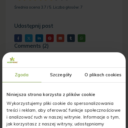
Średnia ocena
3.7
/ 5. Liczba głosów:
7
Udostępnij post
Comments (2)
Rafal
Reply
Witam,
Zgoda
Szczegóły
O plikach cookies
Czy jeśli mieszkam w Szwecji i
została przepisana mi marihuana
lecznicza mogę jja wwieść na teren Szwecji?
Niniejsza strona korzysta z plików cookie
2 lipca 2024 at 13:41
Wykorzystujemy pliki cookie do spersonalizowania
treści i reklam, aby oferować funkcje społecznościowe
i analizować ruch w naszej witrynie. Informacje o tym,
Asia
Reply
jak korzystasz z naszej witryny, udostępniamy
Sprawa jest bardziej złożona.