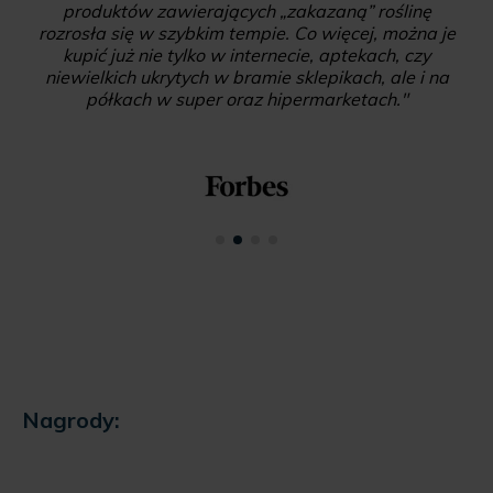
maściami. Po tym jak Bruksela wpisała CBD na na
tzw. Listę Cosing w górę poszedł rynek kosmetyków
konopnych. Efekt? Kannabidol jest obecnie w prawie
każdym rodzaju produktu kosmetycznego, takiego
jak tusz do rzęs, kremy nawilżające, maseczki do
twarzy, olejki, czy środki czyszczące."
Nagrody: