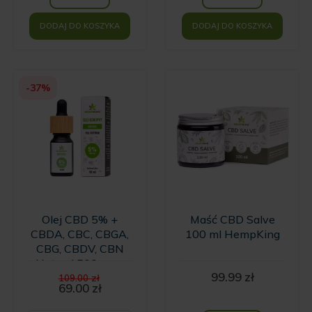
DODAJ DO KOSZYKA
DODAJ DO KOSZYKA
-37%
Olej CBD 5% +
Maść CBD Salve
CBDA, CBC, CBGA,
100 ml HempKing
CBG, CBDV, CBN
Natural 500 mg -
Pierwotna
99.99
zł
10ml
109.00
zł
cena
69.00
zł
Aktualna
wynosiła:
cena
109.00 zł.