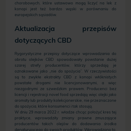
chorobowych, które ustawowo mogą liczyć na lek z
konopi jest też bardzo wąski w porównaniu do
europejskich sąsiadów.
Aktualizacja przepisów
dotyczących CBD
Rygorystyczne przepisy dotyczące wprowadzania do
obrotu olejków CBD spowodowały powstanie dużej
szarej strefy producentów, którzy sprzedają je
oznakowane jako „nie do spożycia”. W rzeczywistości
są to zwykłe ekstrakty CBD z konopi włóknistych
powstałe drogami nie licencjonowanymi, a więc
niezgodnymi ze szwedzkim prawem. Producenci bez
licencji i rejestracji novel food sprzedają więc olejki jako
aromaty lub produkty kolekcjonerskie, nie przeznaczone
do spożycia, które konsumenci i tak stosują.
W dniu 29 marca 2022 r. władze chcąc położyć kres tej
praktyce, wprowadziły zmiany prawne zmuszające
producentów takich olejów do dodawania środka
denaturującego do swoich produktów. Wprowadzono to,