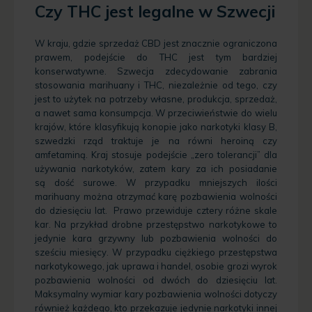
Czy THC jest legalne w Szwecji
W kraju, gdzie sprzedaż CBD jest znacznie ograniczona
prawem, podejście do THC jest tym bardziej
konserwatywne. Szwecja zdecydowanie zabrania
stosowania marihuany i THC, niezależnie od tego, czy
jest to użytek na potrzeby własne, produkcja, sprzedaż,
a nawet sama konsumpcja. W przeciwieństwie do wielu
krajów, które klasyfikują konopie jako narkotyki klasy B,
szwedzki rząd traktuje je na równi heroiną czy
amfetaminą. Kraj stosuje podejście „zero tolerancji” dla
używania narkotyków, zatem kary za ich posiadanie
są dość surowe. W przypadku mniejszych ilości
marihuany można otrzymać karę pozbawienia wolności
do dziesięciu lat. Prawo przewiduje cztery różne skale
kar. Na przykład drobne przestępstwo narkotykowe to
jedynie kara grzywny lub pozbawienia wolności do
sześciu miesięcy. W przypadku ciężkiego przestępstwa
narkotykowego, jak uprawa i handel, osobie grozi wyrok
pozbawienia wolności od dwóch do dziesięciu lat.
Maksymalny wymiar kary pozbawienia wolności dotyczy
również każdego, kto przekazuje jedynie narkotyki innej