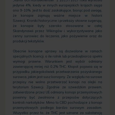
„
Vanor och Konsekvenser” z 2013 i 2017 roku wyniosła
jedynie 4%, kiedy w innych europejskich krajach sięga
ono 9-10%. Jest to dość zaskakujące, biorąc pod uwagę,
że konopie zajmują ważne miejsce w historii
Szwecji. Kroniki historyczne i przekazy słowne sugerują,
że konopie były szeroko stosowane w całej
Skandynawii przez Wikingów i wykorzystywane jako
cenny surowiec do leczenia, jako pożywienie oraz do
produkcji tekstyliów.
Obecnie konopne uprawy są dozwolone w ramach
specjalnych licencji, o ile rolnik lub przedsiębiorca spełni
wymogi prawne. Warunkiem jest wybór odmiany
zawierającej mniej niż 0,2% THC. Kłopot pojawia się w
przypadku jakiegokolwiek przetwarzania pozyskanego
surowca, jakim jest susz konopny. Ze względu na surowe
przepisy nie wolno przetwarzać konopi na olejki na
terytorium Szwecji. Zgodnie ze szwedzkim prawem,
zatwierdzone przez UE odmiany konopi przemysłowych
powinny być zwolnione z przepisów dotyczących
kontroli narkotyków. Mimo to CBD pochodzące z konopi
przemysłowych podlega bardzo surowym zasadom.
Wszystko przez to, że THC jest uznane za substancję