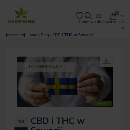
0
Darmowa dostawa od
200
zł
Jesteś tutaj:
Home
»
Blog
»
CBD i THC w Szwecji
CBD i THC w
30