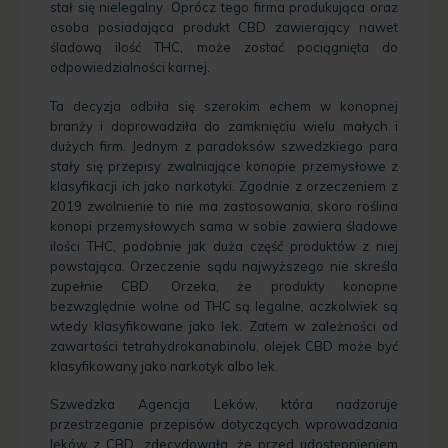
stał się nielegalny. Oprócz tego firma produkująca oraz
osoba posiadająca produkt CBD zawierający nawet
śladową ilość THC, może zostać pociągnięta do
odpowiedzialności karnej.
Ta decyzja odbiła się szerokim echem w konopnej
branży i doprowadziła do zamknięciu wielu małych i
dużych firm. Jednym z paradoksów szwedzkiego para
stały się przepisy zwalniające konopie przemysłowe z
klasyfikacji ich jako narkotyki. Zgodnie z orzeczeniem z
2019 zwolnienie to nie ma zastosowania, skoro roślina
konopi przemysłowych sama w sobie zawiera śladowe
ilości THC, podobnie jak duża część produktów z niej
powstająca. Orzeczenie sądu najwyższego nie skreśla
zupełnie CBD. Orzeka, że produkty konopne
bezwzględnie wolne od THC są legalne, aczkolwiek są
wtedy klasyfikowane jako lek. Zatem w zależności od
zawartości tetrahydrokanabinolu, olejek CBD może być
klasyfikowany jako narkotyk albo lek.
Szwedzka Agencja Leków, która nadzoruje
przestrzeganie przepisów dotyczących wprowadzania
leków z CBD, zdecydowała, że przed udostępnieniem