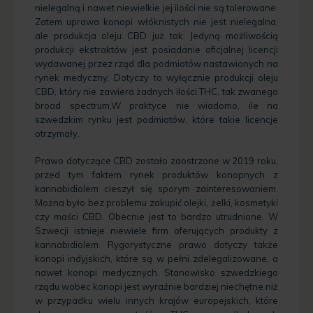
nielegalną i nawet niewielkie jej ilości nie są tolerowane.
Zatem uprawa konopi włóknistych nie jest nielegalna,
ale produkcja oleju CBD już tak. Jedyną możliwością
produkcji ekstraktów jest posiadanie oficjalnej licencji
wydawanej przez rząd dla podmiotów nastawionych na
rynek medyczny. Dotyczy to wyłącznie produkcji oleju
CBD, który nie zawiera żadnych ilości THC, tak zwanego
broad spectrum.W praktyce nie wiadomo, ile na
szwedzkim rynku jest podmiotów, które takie licencje
otrzymały.
Prawo dotyczące CBD zostało zaostrzone w 2019 roku,
przed tym faktem rynek produktów konopnych z
kannabidiolem cieszył się sporym zainteresowaniem.
Można było bez problemu zakupić olejki, żelki, kosmetyki
czy maści CBD. Obecnie jest to bardzo utrudnione. W
Szwecji istnieje niewiele firm oferujących produkty z
kannabidiolem. Rygorystyczne prawo dotyczy także
konopi indyjskich, które są w pełni zdelegalizowane, a
nawet konopi medycznych. Stanowisko szwedzkiego
rządu wobec konopi jest wyraźnie bardziej niechętne niż
w przypadku wielu innych krajów europejskich, które