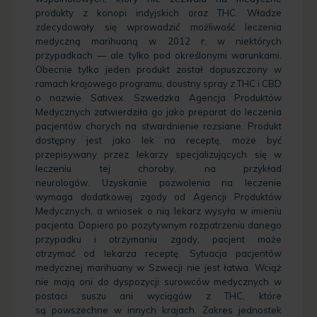
produkty z konopi indyjskich oraz THC. Władze
zdecydowały się wprowadzić możliwość leczenia
medyczną marihuaną w 2012 r. w niektórych
przypadkach — ale tylko pod określonymi warunkami.
Obecnie tylko jeden produkt został dopuszczony w
ramach krajowego programu, doustny spray z THC i CBD
o nazwie Sativex. Szwedzka Agencja Produktów
Medycznych zatwierdziła go jako preparat do leczenia
pacjentów chorych na stwardnienie rozsiane. Produkt
dostępny jest jako lek na receptę, może być
przepisywany przez lekarzy specjalizujących się w
leczeniu tej choroby, na przykład
neurologów. Uzyskanie pozwolenia na leczenie
wymaga dodatkowej zgody od Agencji Produktów
Medycznych, a wniosek o nią lekarz wysyła w imieniu
pacjenta. Dopiero po pozytywnym rozpatrzeniu danego
przypadku i otrzymaniu zgody, pacjent może
otrzymać od lekarza receptę. Sytuacja pacjentów
medycznej marihuany w Szwecji nie jest łatwa. Wciąż
nie mają oni do dyspozycji surowców medycznych w
postaci suszu ani wyciągów z THC, które
są powszechne w innych krajach. Zakres jednostek