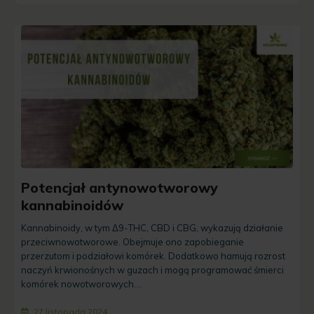
Potencjał antynowotworowy
kannabinoidów
Kannabinoidy, w tym Δ9-THC, CBD i CBG, wykazują działanie
przeciwnowotworowe. Obejmuje ono zapobieganie
przerzutom i podziałowi komórek. Dodatkowo hamują rozrost
naczyń krwionośnych w guzach i mogą programować śmierci
komórek nowotworowych....
27 listopada 2024