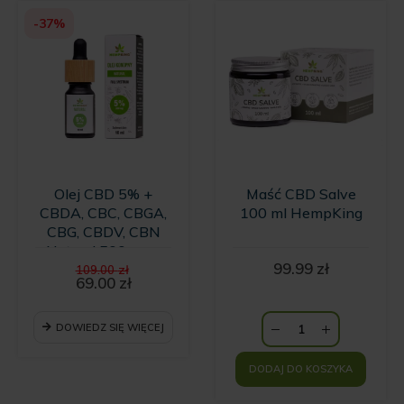
-37%
Olej CBD 5% +
Maść CBD Salve
CBDA, CBC, CBGA,
100 ml HempKing
CBG, CBDV, CBN
Natural 500 mg -
Pierwotna
99.99
zł
10ml
109.00
zł
cena
69.00
zł
Aktualna
wynosiła:
cena
109.00 zł.
wynosi:
DOWIEDZ SIĘ WIĘCEJ
69.00 zł.
DODAJ DO KOSZYKA