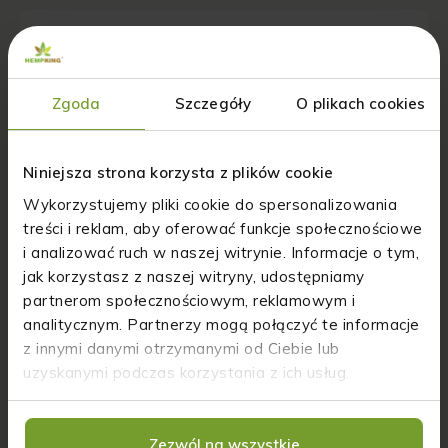
KATEGORIE
Inne
Zgoda
Szczegóły
O plikach cookies
Składniki suplementów
Terapie niekonwencjonalne
Niniejsza strona korzysta z plików cookie
Wszystko o CBD
Wykorzystujemy pliki cookie do spersonalizowania
CBD a prawo
treści i reklam, aby oferować funkcje społecznościowe
CBD a Psychologia
i analizować ruch w naszej witrynie. Informacje o tym,
jak korzystasz z naszej witryny, udostępniamy
CBD Badania
partnerom społecznościowym, reklamowym i
CBD dla zwierząt
analitycznym. Partnerzy mogą połączyć te informacje
z innymi danymi otrzymanymi od Ciebie lub
CBD i sport
uzyskanymi podczas korzystania z ich usług.
Wszystko o konopiach
Konopie i zdrowie
Zezwól na wszystkie