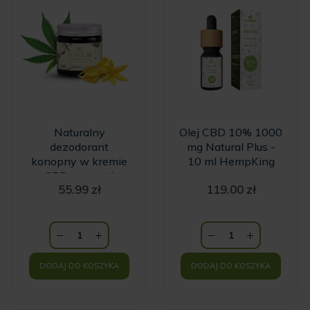
Naturalny
Olej CBD 10% 1000
dezodorant
mg Natural Plus -
konopny w kremie
10 ml HempKing
z CBD o zapachu
55.99
zł
119.00
zł
wanilii i kwiatów
Ylang Ylang
HempKing
DODAJ DO KOSZYKA
DODAJ DO KOSZYKA