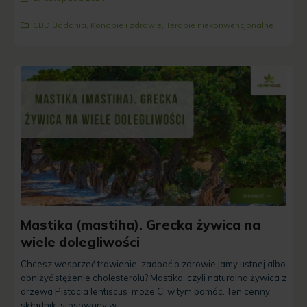
CBD Badania
,
Konopie i zdrowie
,
Terapie niekonwencjonalne
Mastika (mastiha). Grecka żywica na
wiele dolegliwości
Chcesz wesprzeć trawienie, zadbać o zdrowie jamy ustnej albo
obniżyć stężenie cholesterolu? Mastika, czyli naturalna żywica z
drzewa Pistacia lentiscus może Ci w tym pomóc. Ten cenny
składnik, stosowany w...