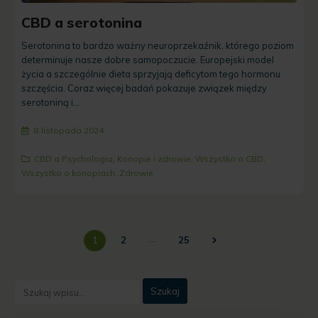
CBD a serotonina
Serotonina to bardzo ważny neuroprzekaźnik, którego poziom
determinuje nasze dobre samopoczucie. Europejski model
życia a szczególnie dieta sprzyjają deficytom tego hormonu
szczęścia. Coraz więcej badań pokazuje związek między
serotoniną i...
8 listopada 2024
CBD a Psychologia
,
Konopie i zdrowie
,
Wszystko o CBD
,
Wszystko o konopiach
,
Zdrowie
…
1
2
25