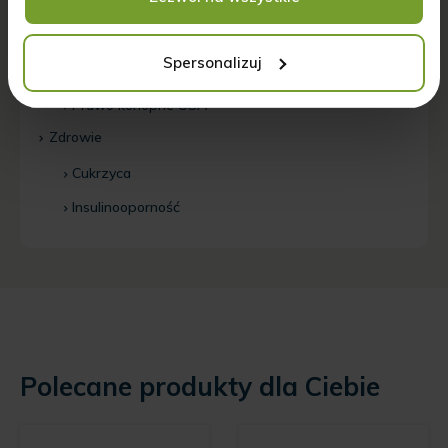
Konopie w kosmetyce
Konopie w kuchni
Spersonalizuj
Newsy konopne
Prawo konopne USA
Zdrowie
Cukrzyca
Insulinooporność
Polecane produkty dla Ciebie