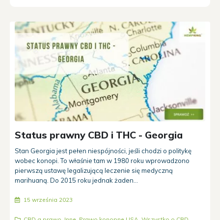
Status prawny CBD i THC - Georgia
Stan Georgia jest pełen niespójności, jeśli chodzi o politykę
wobec konopi. To właśnie tam w 1980 roku wprowadzono
pierwszą ustawę legalizującą leczenie się medyczną
marihuaną. Do 2015 roku jednak żaden...
15 września 2023
CBD a prawo
,
Inne
,
Prawo konopne USA
,
Wszystko o CBD
,