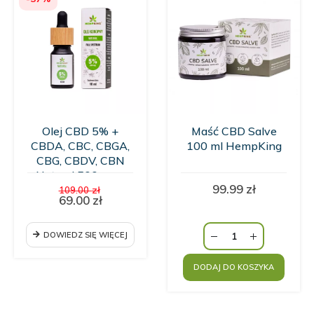
Olej CBD 5% +
Maść CBD Salve
CBDA, CBC, CBGA,
100 ml HempKing
CBG, CBDV, CBN
Natural 500 mg -
Pierwotna
99.99
zł
10ml
109.00
zł
cena
69.00
zł
Aktualna
wynosiła:
cena
109.00 zł.
wynosi:
DOWIEDZ SIĘ WIĘCEJ
69.00 zł.
DODAJ DO KOSZYKA