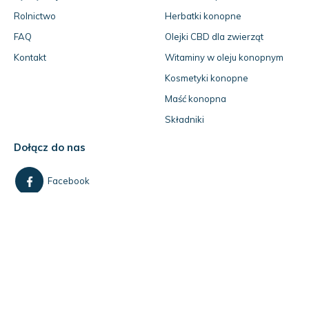
Rolnictwo
Herbatki konopne
FAQ
Olejki CBD dla zwierząt
Kontakt
Witaminy w oleju konopnym
Kosmetyki konopne
Maść konopna
Składniki
Dołącz do nas
Facebook
Instagram
Jeśli masz pytania
skontaktuj się z nami!