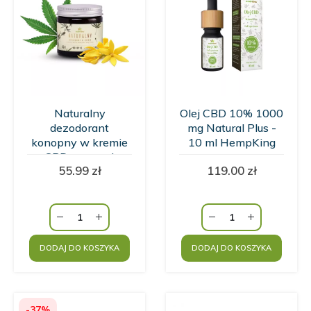
Naturalny
Olej CBD 10% 1000
dezodorant
mg Natural Plus -
konopny w kremie
10 ml HempKing
z CBD o zapachu
55.99
zł
119.00
zł
wanilii i kwiatów
Ylang Ylang
HempKing
DODAJ DO KOSZYKA
DODAJ DO KOSZYKA
-37%