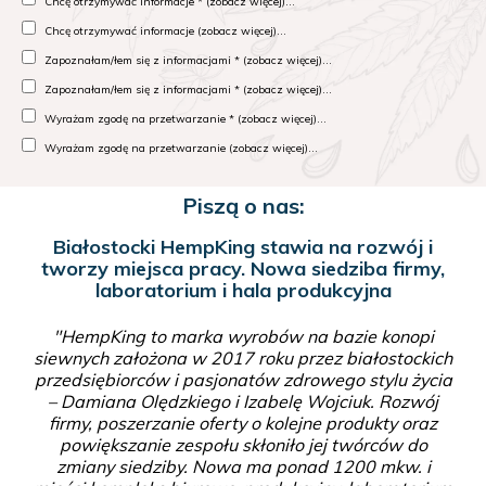
Chcę otrzymywać informacje * (zobacz więcej)...
Chcę otrzymywać informacje (zobacz więcej)...
Zapoznałam/łem się z informacjami * (zobacz więcej)...
Zapoznałam/łem się z informacjami * (zobacz więcej)...
Wyrażam zgodę na przetwarzanie * (zobacz więcej)...
Wyrażam zgodę na przetwarzanie (zobacz więcej)...
Piszą o nas:
Białostocki HempKing stawia na rozwój i
tworzy miejsca pracy. Nowa siedziba firmy,
laboratorium i hala produkcyjna
"HempKing to marka wyrobów na bazie konopi
siewnych założona w 2017 roku przez białostockich
przedsiębiorców i pasjonatów zdrowego stylu życia
– Damiana Olędzkiego i Izabelę Wojciuk. Rozwój
firmy, poszerzanie oferty o kolejne produkty oraz
powiększanie zespołu skłoniło jej twórców do
zmiany siedziby. Nowa ma ponad 1200 mkw. i