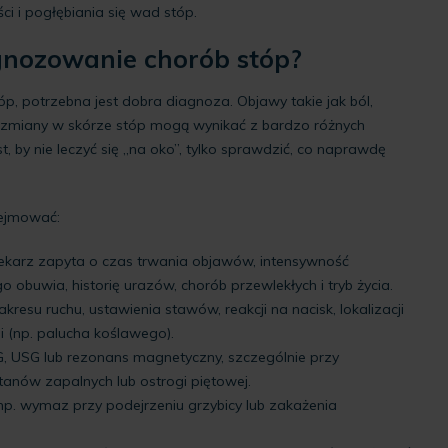
ci i pogłębiania się wad stóp.
gnozowanie chorób stóp?
p, potrzebna jest dobra diagnoza. Objawy takie jak ból,
 zmiany w skórze stóp mogą wynikać z bardzo różnych
t, by nie leczyć się „na oko”, tylko sprawdzić, co naprawdę
ejmować:
lekarz zapyta o czas trwania objawów, intensywność
 obuwia, historię urazów, chorób przewlekłych i tryb życia.
kresu ruchu, ustawienia stawów, reakcji na nacisk, lokalizacji
i (np. palucha koślawego).
, USG lub rezonans magnetyczny, szczególnie przy
tanów zapalnych lub ostrogi piętowej.
np. wymaz przy podejrzeniu grzybicy lub zakażenia