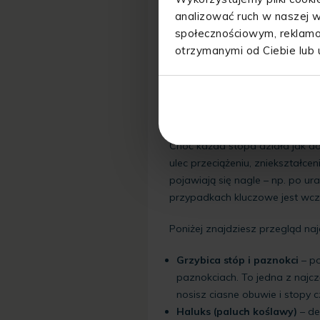
analizować ruch w naszej w
społecznościowym, reklamo
otrzymanymi od Ciebie lub 
Jakie są najczęst
Choć każda stopa działa jak d
ulec przeciążeniu, zniekształceni
pojawiają się nagle – np. po u
przypadkach kluczowe jest wcz
Poniżej znajdziesz przegląd na
Grzybica stóp i paznokci
– p
paznokciach. To jedna z najcz
nosisz ciasne obuwie i stopy c
Haluks (paluch koślawy)
– d