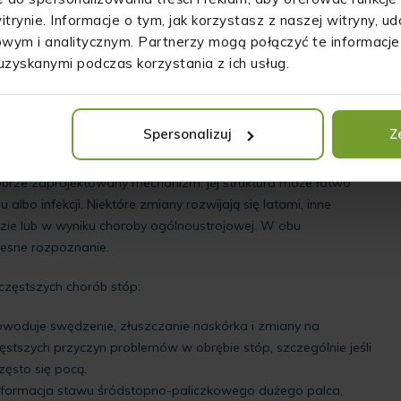
itrynie. Informacje o tym, jak korzystasz z naszej witryny, 
wym i analitycznym. Partnerzy mogą połączyć te informacje
uzyskanymi podczas korzystania z ich usług.
Spersonalizuj
Z
sze choroby stóp?
obrze zaprojektowany mechanizm, jej struktura może łatwo
u albo infekcji. Niektóre zmiany rozwijają się latami, inne
razie lub w wyniku choroby ogólnoustrojowej. W obu
esne rozpoznanie.
jczęstszych chorób stóp:
owoduje swędzenie, złuszczanie naskórka i zmiany na
ęstszych przyczyn problemów w obrębie stóp, szczególnie jeśli
zęsto się pocą.
eformacja stawu śródstopno-paliczkowego dużego palca,