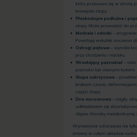
który przesuwa się w stronę 
krawędzi stopy.
Płaskostopie podłużne i pop
stopy. Może prowadzić do prze
Modzele i odciski
– zrogowace
Powstają wskutek noszenia z
Ostrogi piętowe
– wyrośla ko
przy chodzeniu i nacisku.
Wrastający paznokieć
– sta
paznokci lub ciasnymi butami.
Stopa cukrzycowa
– powikłan
brakiem czucia, deformacjam
części stopy.
Dna moczanowa
– nagły, sil
odkładaniem się skrystalizow
objaw choroby metabolicznej
Wymienione schorzenia nie tyl
zmiany w całym układzie ruch