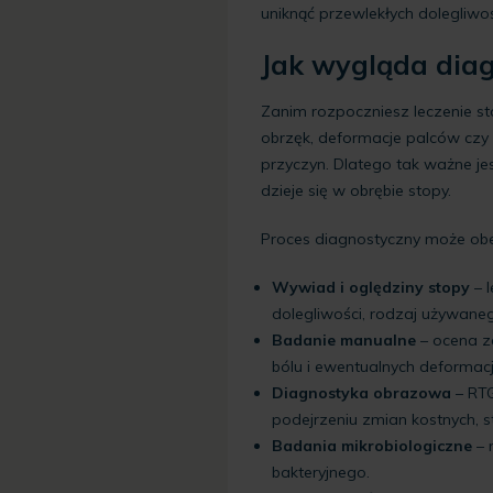
uniknąć przewlekłych dolegliwoś
Jak wygląda dia
Zanim rozpoczniesz leczenie stó
obrzęk, deformacje palców czy
przyczyn. Dlatego tak ważne jes
dzieje się w obrębie stopy.
Proces diagnostyczny może ob
Wywiad i oględziny stopy
– 
dolegliwości, rodzaj używanego
Badanie manualne
– ocena za
bólu i ewentualnych deformacj
Diagnostyka obrazowa
– RTG
podejrzeniu zmian kostnych, s
Badania mikrobiologiczne
– 
bakteryjnego.