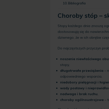
Bibliografia
Choroby stóp – sk
Stopy każdego dnia znoszą ogro
dostosowują się do nawierzchni
dziwnego, że w ich obrębie częst
Do najczęstszych przyczyn pro
noszenie niewłaściwego ob
stopy,
długotrwałe przeciążenia
– n
odpowiedniego wsparcia,
niedobory pielęgnacji i higie
wady postawy i nieprawidło
nadwaga i brak ruchu
,
choroby ogólnoustrojowe
– t