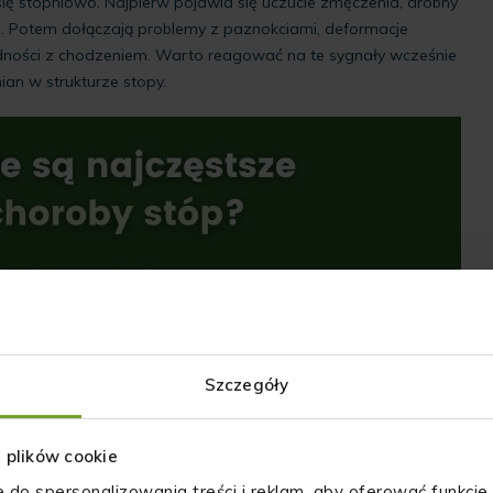
się stopniowo. Najpierw pojawia się uczucie zmęczenia, drobny
ie. Potem dołączają problemy z paznokciami, deformacje
rudności z chodzeniem. Warto reagować na te sygnały wcześnie
ian w strukturze stopy.
Szczegóły
z plików cookie
e do spersonalizowania treści i reklam, aby oferować funkcje