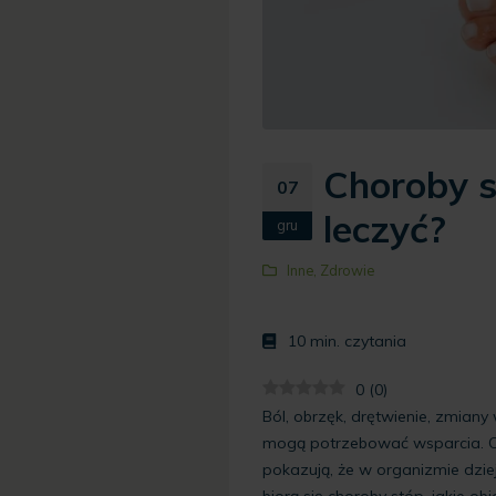
Choroby s
07
leczyć?
gru
Inne
,
Zdrowie
10
min. czytania
0
(
0
)
Ból, obrzęk, drętwienie, zmiany
mogą potrzebować wsparcia. Ch
pokazują, że w organizmie dzie
biorą się choroby stóp, jakie o