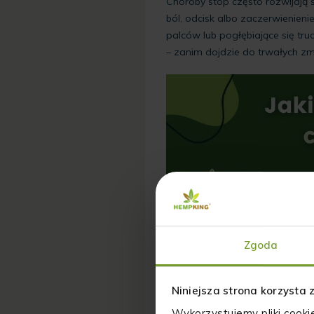
Choroby stóp często rozwijają 
ból, odcisk albo zaczerwienien
palców lub pogłębiające się t
– zanim dojdzie do trwałych zm
Zgoda
Niniejsza strona korzysta 
Wykorzystujemy pliki cooki