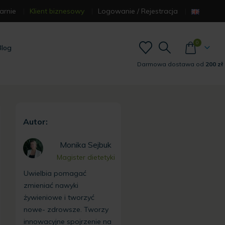
arnie
Klient biznesowy
Logowanie / Rejestracja
0
Blog
Darmowa dostawa od
200 zł
Autor:
Monika Sejbuk
Magister dietetyki
Uwielbia pomagać
zmieniać nawyki
żywieniowe i tworzyć
nowe- zdrowsze. Tworzy
innowacyjne spojrzenie na