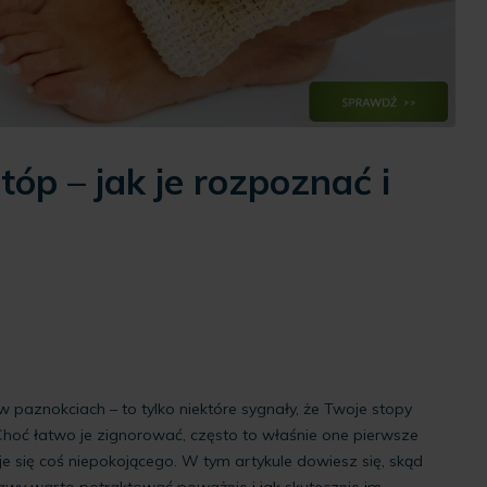
tóp – jak je rozpoznać i
 w paznokciach – to tylko niektóre sygnały, że Twoje stopy
oć łatwo je zignorować, często to właśnie one pierwsze
je się coś niepokojącego. W tym artykule dowiesz się, skąd
bjawy warto potraktować poważnie i jak skutecznie im