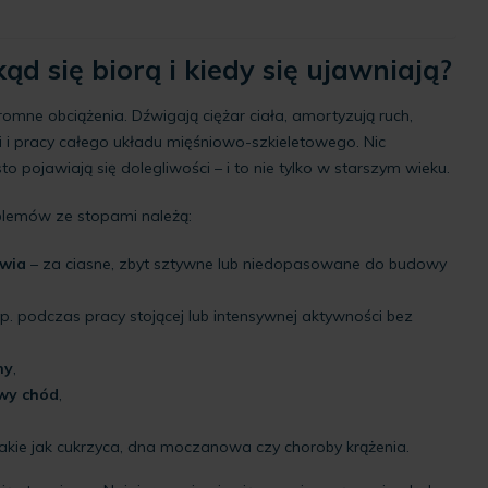
ąd się biorą i kiedy się ujawniają?
mne obciążenia. Dźwigają ciężar ciała, amortyzują ruch,
 i pracy całego układu mięśniowo-szkieletowego. Nic
o pojawiają się dolegliwości – i to nie tylko w starszym wieku.
blemów ze stopami należą:
uwia
– za ciasne, zbyt sztywne lub niedopasowane do budowy
p. podczas pracy stojącej lub intensywnej aktywności bez
ny
,
wy chód
,
akie jak cukrzyca, dna moczanowa czy choroby krążenia.