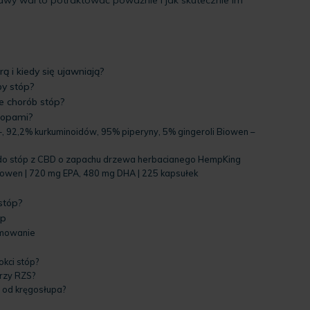
ą i kiedy się ujawniają?
by stóp?
e chorób stóp?
stopami?
 92,2% kurkuminoidów, 95% piperyny, 5% gingeroli Biowen –
do stóp z CBD o zapachu drzewa herbacianego HempKing
owen | 720 mg EPA, 480 mg DHA | 225 kapsułek
stóp?
óp
umowanie
okci stóp?
rzy RZS?
 od kręgosłupa?