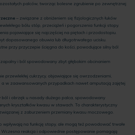
pozostałych palców, tworząc bolesne zgrubienie po zewnętrznej
rzeczne
– związane z obniżeniem się fizjologicznych łuków
wlekłego bólu stóp, przeciążeń i pogorszenia funkcji stopy.
nia pojawiające się najczęściej na piętach i przodostopiu.
byt dopasowanego obuwia lub długotrwałego ucisku.
stne przy przyczepie ścięgna do kości, powodujące silny ból
n zapalny i ból spowodowany zbyt głębokim obcinaniem
ie przewlekłej cukrzycy, objawiające się owrzodzeniami,
i, a w zaawansowanych przypadkach nawet amputacją zajętej
ny ból i obrzęk u nasady dużego palca, spowodowany
anych kryształków kwasu w stawach. To charakterystyczny
 związanej z zaburzeniem przemiany kwasu moczowego.
ko wpływają na funkcję stopy, ale mogą też powodować trwałe
u. Wczesna reakcja i odpowiednie postępowanie pomagają