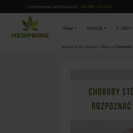
Zamówienie telefoniczne:
+48 884 734 844
Sklep
OKAZJE
O CBD
Jesteś tutaj:
Home
»
Blog
»
Choroby 