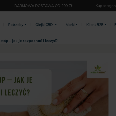
DARMOWA DOSTAWA OD 200 ZŁ⁣
Kup stacjon
Potrzeby
Olejki CBD
Marki
Klient B2B
stóp – jak je rozpoznać i leczyć?