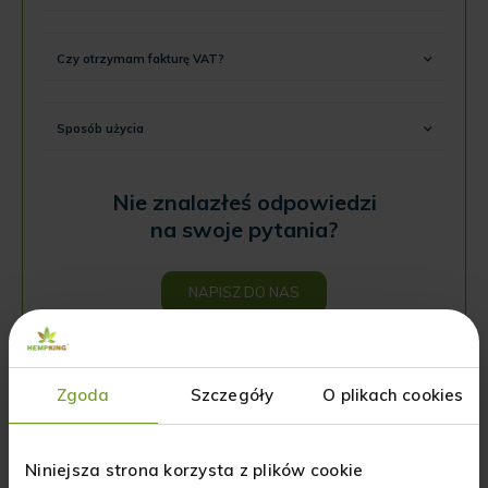
Czy otrzymam fakturę VAT?
Sposób użycia
Nie znalazłeś odpowiedzi
na swoje pytania?
NAPISZ DO NAS
Zgoda
Szczegóły
O plikach cookies
Opinie o produkcie: Good Sleep - 5mg CBD,
Niniejsza strona korzysta z plików cookie
3mg CBN w kapsułce Extract Complex -