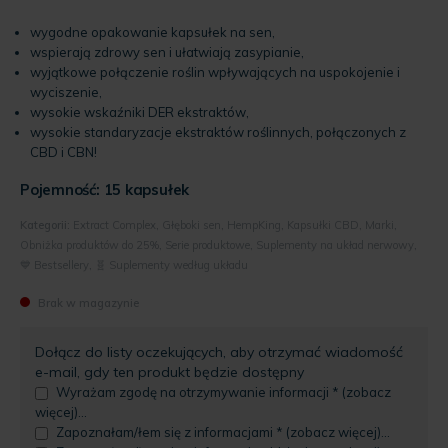
wygodne opakowanie kapsułek na sen,
wspierają zdrowy sen i ułatwiają zasypianie,
wyjątkowe połączenie roślin wpływających na uspokojenie i
wyciszenie,
wysokie wskaźniki DER ekstraktów,
wysokie standaryzacje ekstraktów roślinnych, połączonych z
CBD i CBN!
Pojemność: 15 kapsułek
Kategorii:
Extract Complex
,
Głęboki sen
,
HempKing
,
Kapsułki CBD
,
Marki
,
Obniżka produktów do 25%
,
Serie produktowe
,
Suplementy na układ nerwowy
,
💙 Bestsellery
,
🧬 Suplementy według układu
Brak w magazynie
Dołącz do listy oczekujących, aby otrzymać wiadomość
e-mail, gdy ten produkt będzie dostępny
Wyrażam zgodę na otrzymywanie informacji * (zobacz
więcej)...
Zapoznałam/łem się z informacjami * (zobacz więcej)...