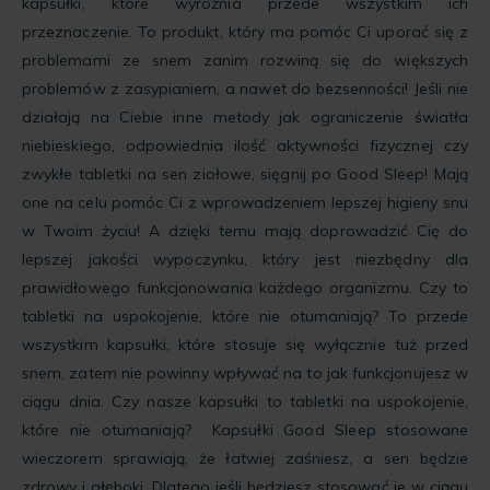
kapsułki, które wyróżnia przede wszystkim ich
przeznaczenie. To produkt, który ma pomóc Ci uporać się z
problemami ze snem zanim rozwiną się do większych
problemów z zasypianiem, a nawet do bezsenności! Jeśli nie
działają na Ciebie inne metody jak ograniczenie światła
niebieskiego, odpowiednia ilość aktywności fizycznej czy
zwykłe tabletki na sen ziołowe, sięgnij po Good Sleep! Mają
one na celu pomóc Ci z wprowadzeniem lepszej higieny snu
w Twoim życiu! A dzięki temu mają doprowadzić Cię do
lepszej jakości wypoczynku, który jest niezbędny dla
prawidłowego funkcjonowania każdego organizmu. Czy to
tabletki na uspokojenie, które nie otumaniają? To przede
wszystkim kapsułki, które stosuje się wyłącznie tuż przed
snem, zatem nie powinny wpływać na to jak funkcjonujesz w
ciągu dnia. Czy nasze kapsułki to tabletki na uspokojenie,
które nie otumaniają? Kapsułki Good Sleep stosowane
wieczorem sprawiają, że łatwiej zaśniesz, a sen będzie
zdrowy i głęboki. Dlatego jeśli będziesz stosować je w ciągu