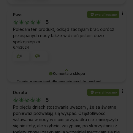
Ewa
zweryfikowano
5
Polecam ten produkt, odkąd zaczęłam brać oprócz
przespanych nocy także w dzień jestem dużo
spokojniejsza.
6/4/2024
0
1
Komentarz sklepu
Twoja ocena jest dla nas niezwykle ważna!
Dziękujemy Ci za docenienie naszych produktów i
Dorota
zweryfikowano
zaufanie, jakim zostaliśmy przez Ciebie obdarzeni.
5
Pozdrawiamy!
Po pięciu dniach stosowania uważam , że sa świetne,
ponieważ pozwalają się wyspać. Częstotliwość
wstawania w nocy w moim przypadku nie zmniejszyła
się niestety, ale szybciej zasypiam, po skorzystaniu z
toalety znowu zasypiam, a wcześniej męczylam się nie