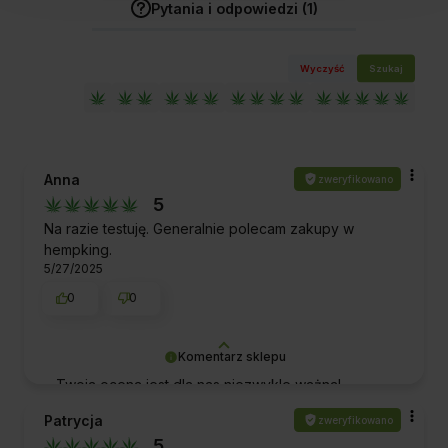
Pytania i odpowiedzi (1)
Wyczyść
Szukaj
Anna
zweryfikowano
5
Na razie testuję. Generalnie polecam zakupy w
hempking.
5/27/2025
0
0
Komentarz sklepu
Twoja ocena jest dla nas niezwykle ważna!
Dziękujemy Ci za docenienie naszych produktów i
Patrycja
zweryfikowano
zaufanie, jakim zostaliśmy przez Ciebie obdarzeni.
5
Pozdrawiamy!