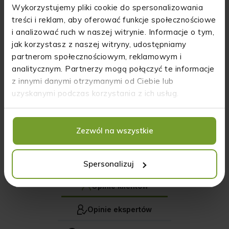
Wykorzystujemy pliki cookie do spersonalizowania
kapsułki na sen - 15 kapsułek
treści i reklam, aby oferować funkcje społecznościowe
i analizować ruch w naszej witrynie. Informacje o tym,
jak korzystasz z naszej witryny, udostępniamy
5
84%
partnerom społecznościowym, reklamowym i
4
analitycznym. Partnerzy mogą połączyć te informacje
10%
4.7
z innymi danymi otrzymanymi od Ciebie lub
3
2%
98
opinii klientów
uzyskanymi podczas korzystania z ich usług.
z całego okresu
2
0%
zebranych i zweryfikowanych przez
1
4%
Zezwól na wszystkie
Spersonalizuj
Jak zbieramy opinie?
Opinie klientów
Opinie ekspertów