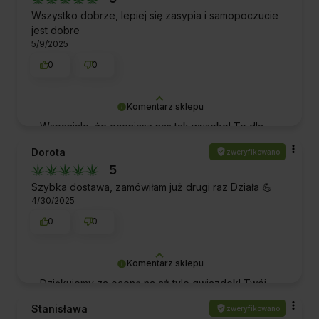
Wszystko dobrze, lepiej się zasypia i samopoczucie
jest dobre
5/9/2025
0
0
Komentarz sklepu
Wspaniale, że oceniasz nas tak wysoko! To dla
nas potwierdzenie, że spełniliśmy Twoje
Dorota
zweryfikowano
oczekiwania. Dziękujemy za zaufanie.
5
Pozdrawiamy!
Szybka dostawa, zamówiłam już drugi raz Działa 💪
4/30/2025
0
0
Komentarz sklepu
Dziękujemy za ocenę na aż tyle gwiazdek! Twój
pozytywny feedback sprawia, że cały zespół
Stanisława
zweryfikowano
czuje się dumny i zmotywowany do jeszcze