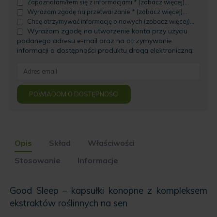
Zapoznałam/łem się z informacjami * (zobacz więcej)...
Wyrażam zgodę na przetwarzanie * (zobacz więcej)...
Chcę otrzymywać informację o nowych (zobacz więcej)...
Wyrażam zgodę na utworzenie konta przy użyciu
podanego adresu e-mail oraz na otrzymywanie
informacji o dostępności produktu drogą elektroniczną.
Enter
your
email
POWIADOM O DOSTĘPNOŚCI
address
to
join
the
waitlist
Opis
Skład
Właściwości
for
this
Stosowanie
Informacje
product
Good Sleep – kapsułki konopne z kompleksem
ekstraktów roślinnych na sen