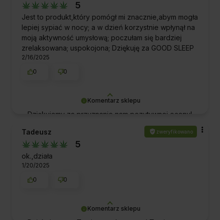
5
lepszej pracy. Pozdrawiamy!
Jest to produkt,który pomógł mi znacznie,abym mogła
lepiej sypiać w nocy; a w dzień korzystnie wpłynął na
moją aktywność umysłową; poczułam się bardziej
zrelaksowana; uspokojona; Dziękuję za GOOD SLEEP
2/16/2025
0
0
Komentarz sklepu
Dziękujemy za przyznanie nam pozytywnej oceny!
To dla nas ogromne wyróżnienie i motywacja do
Tadeusz
zweryfikowano
dalszej doskonałej obsługi. Pozdrawiamy!
5
ok.,działa
1/20/2025
0
0
Komentarz sklepu