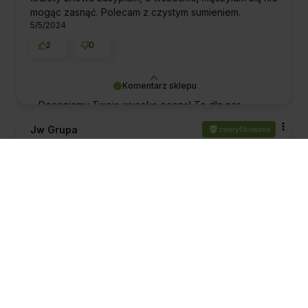
mogąc zasnąć. Polecam z czystym sumieniem.
5/5/2024
2
0
Komentarz sklepu
Doceniamy Twoją wysoką ocenę! To dla nas
ogromna motywacja do kontynuowania naszej
Jw Grupa
zweryfikowano
misji - dostarczania najlepszych produktów, które
4
wspierają zdrowie. Pozdrawiamy!
polecam
4/25/2024
0
0
Komentarz sklepu
Wspaniale, że oceniasz nas tak wysoko! To dla
nas potwierdzenie, że spełniliśmy Twoje
Jan
zweryfikowano
oczekiwania. Dziękujemy za zaufanie.
1
Pozdrawiamy!