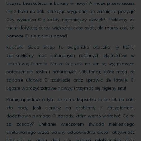
Liczysz bezskutecznie barany w nocy? A może przewracasz
się z boku na bok, szukając wygodnej do zaśnięcia pozycji?
Czy wybudza Cię każdy najmniejszy dźwięk? Problemy ze
snem dotykają coraz większej liczby osób, ale mamy coś, co
pomoże Ci się z nimi uporać!
Kapsułki Good Sleep to wegańska otoczka, w której
zamknęliśmy moc naturalnych roślinnych ekstraktów w
unikatowej formule. Nasze kapsułki na sen są wyjątkowym
połączeniem roślin i naturalnych substancji, które mają za
zadanie ułatwić Ci zaśnięcie oraz sprawić, że łatwiej Ci
będzie wdrożyć zdrowe nawyki i trzymać się higieny snu!
Pamiętaj jednak o tym, że sama kapsułka to nie lek na całe
zło nocy. Jeśli cierpisz na problemy z zasypianiem,
dodatkowo pomogą Ci zasady, które warto wdrożyć. Co to
za zasady? Unikanie wieczorem światła niebieskiego
emitowanego przez ekrany, odpowiednia dieta i aktywność
fizyczna w ciągu dnia czy techniki relaksacyjne oraz