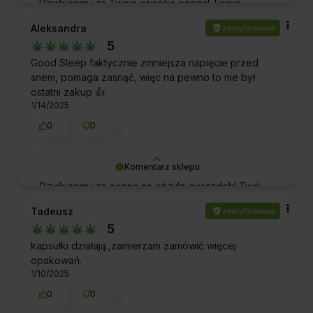
Dziękujemy za Twoją wysoką ocenę! Twoje
wsparcie jest dla nas nieocenione i napędza nas
Aleksandra
zweryfikowano
do jeszcze większych starań o dbałość o jakość.
5
Pozdrawiamy!
Good Sleep faktycznie zmniejsza napięcie przed
snem, pomaga zasnąć, więc na pewno to nie był
ostatni zakup 👍️
1/14/2025
0
0
Komentarz sklepu
Dziękujemy za ocenę na aż tyle gwiazdek! Twój
pozytywny feedback sprawia, że cały zespół
Tadeusz
zweryfikowano
czuje się dumny i zmotywowany do jeszcze
5
lepszej pracy. Pozdrawiamy!
kapsułki działają.,zamierzam zamówić więcej
opakowań.
1/10/2025
0
0