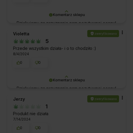
Komentarz sklepu
Dziękujemy za przyznanie nam pozytywnej oceny!
To dla nas ogromne wyróżnienie i motywacja do
Violetta
zweryfikowano
dalszej doskonałej obsługi. Pozdrawiamy!
5
Przede wszystkim działa- i o to chodziło :)
8/4/2024
0
0
Komentarz sklepu
Dziękujemy za przyznanie nam pozytywnej oceny!
To dla nas ogromne wyróżnienie i motywacja do
Jerzy
zweryfikowano
dalszej doskonałej obsługi. Pozdrawiamy!
1
Produkt nie działa
7/14/2024
0
0