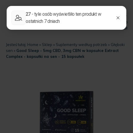
0
Darmowa dostawa od
200
zł
Jesteś tutaj:
Home
»
Sklep
»
Suplementy według potrzeb
»
Głęboki
sen
»
Good Sleep - 5mg CBD, 3mg CBN w kapsułce Extract
Complex - kapsułki na sen - 15 kapsułek