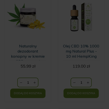
Naturalny
Olej CBD 10% 1000
dezodorant
mg Natural Plus -
konopny w kremie
10 ml HempKing
z CBD o zapachu
55.99
zł
119.00
zł
wanilii i kwiatów
Ylang Ylang
HempKing
DODAJ DO KOSZYKA
DODAJ DO KOSZYKA