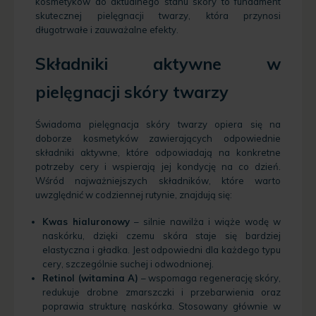
kosmetyków do aktualnego stanu skóry to fundament
skutecznej pielęgnacji twarzy, która przynosi
długotrwałe i zauważalne efekty.
Składniki aktywne w
pielęgnacji skóry twarzy
Świadoma pielęgnacja skóry twarzy opiera się na
doborze kosmetyków zawierających odpowiednie
składniki aktywne, które odpowiadają na konkretne
potrzeby cery i wspierają jej kondycję na co dzień.
Wśród najważniejszych składników, które warto
uwzględnić w codziennej rutynie, znajdują się:
Kwas hialuronowy
– silnie nawilża i wiąże wodę w
naskórku, dzięki czemu skóra staje się bardziej
elastyczna i gładka. Jest odpowiedni dla każdego typu
cery, szczególnie suchej i odwodnionej.
Retinol (witamina A)
– wspomaga regenerację skóry,
redukuje drobne zmarszczki i przebarwienia oraz
poprawia strukturę naskórka. Stosowany głównie w