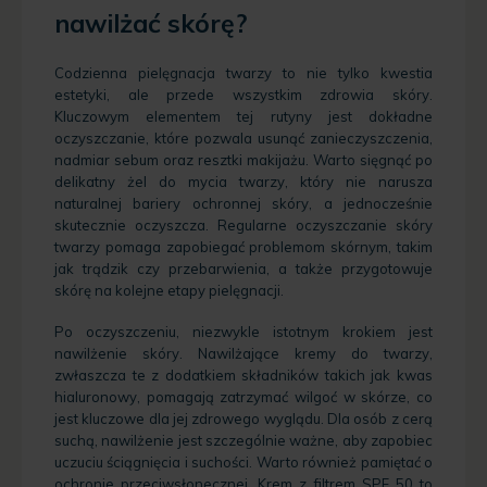
nawilżać skórę?
Codzienna pielęgnacja twarzy to nie tylko kwestia
estetyki, ale przede wszystkim zdrowia skóry.
Kluczowym elementem tej rutyny jest dokładne
oczyszczanie, które pozwala usunąć zanieczyszczenia,
nadmiar sebum oraz resztki makijażu. Warto sięgnąć po
delikatny żel do mycia twarzy, który nie narusza
naturalnej bariery ochronnej skóry, a jednocześnie
skutecznie oczyszcza. Regularne oczyszczanie skóry
twarzy pomaga zapobiegać problemom skórnym, takim
jak trądzik czy przebarwienia, a także przygotowuje
skórę na kolejne etapy pielęgnacji.
Po oczyszczeniu, niezwykle istotnym krokiem jest
nawilżenie skóry. Nawilżające kremy do twarzy,
zwłaszcza te z dodatkiem składników takich jak kwas
hialuronowy, pomagają zatrzymać wilgoć w skórze, co
jest kluczowe dla jej zdrowego wyglądu. Dla osób z cerą
suchą, nawilżenie jest szczególnie ważne, aby zapobiec
uczuciu ściągnięcia i suchości. Warto również pamiętać o
ochronie przeciwsłonecznej. Krem z filtrem SPF 50 to