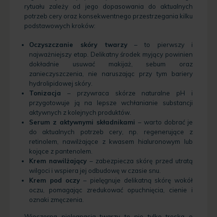
rytuału zależy od jego dopasowania do aktualnych
potrzeb cery oraz konsekwentnego przestrzegania kilku
podstawowych kroków:
Oczyszczanie skóry twarzy
– to pierwszy i
najważniejszy etap. Delikatny środek myjący powinien
dokładnie usuwać makijaż, sebum oraz
zanieczyszczenia, nie naruszając przy tym bariery
hydrolipidowej skóry.
Tonizacja
– przywraca skórze naturalne pH i
przygotowuje ją na lepsze wchłanianie substancji
aktywnych z kolejnych produktów.
Serum z aktywnymi składnikami
– warto dobrać je
do aktualnych potrzeb cery, np. regenerujące z
retinolem, nawilżające z kwasem hialuronowym lub
kojące z pantenolem.
Krem nawilżający
– zabezpiecza skórę przed utratą
wilgoci i wspiera jej odbudowę w czasie snu.
Krem pod oczy
– pielęgnuje delikatną skórę wokół
oczu, pomagając zredukować opuchnięcia, cienie i
oznaki zmęczenia.
Wieczorna pielęgnacja twarzy to nie tylko troska o