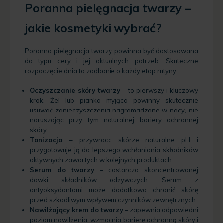
Poranna pielęgnacja twarzy –
jakie kosmetyki wybrać?
Poranna pielęgnacja twarzy powinna być dostosowana
do typu cery i jej aktualnych potrzeb. Skuteczne
rozpoczęcie dnia to zadbanie o każdy etap rutyny:
Oczyszczanie skóry twarzy
– to pierwszy i kluczowy
krok. Żel lub pianka myjąca powinny skutecznie
usuwać zanieczyszczenia nagromadzone w nocy, nie
naruszając przy tym naturalnej bariery ochronnej
skóry.
Tonizacja
– przywraca skórze naturalne pH i
przygotowuje ją do lepszego wchłaniania składników
aktywnych zawartych w kolejnych produktach.
Serum do twarzy
– dostarcza skoncentrowanej
dawki składników odżywczych. Serum z
antyoksydantami może dodatkowo chronić skórę
przed szkodliwym wpływem czynników zewnętrznych.
Nawilżający krem do twarzy
– zapewnia odpowiedni
poziom nawilżenia, wzmacnia barierę ochronną skóry i