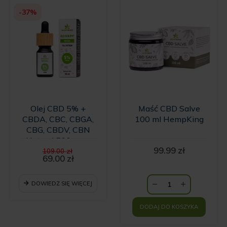
-37%
Olej CBD 5% +
Maść CBD Salve
CBDA, CBC, CBGA,
100 ml HempKing
CBG, CBDV, CBN
Natural 500 mg -
Pierwotna
99.99
zł
10ml
109.00
zł
cena
69.00
zł
Aktualna
wynosiła:
cena
109.00 zł.
wynosi:
DOWIEDZ SIĘ WIĘCEJ
69.00 zł.
DODAJ DO KOSZYKA