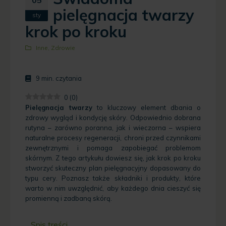
pielęgnacja twarzy
sty
krok po kroku
Inne
,
Zdrowie
9
min. czytania
0
(
0
)
Pielęgnacja twarzy
to kluczowy element dbania o
zdrowy wygląd i kondycję skóry. Odpowiednio dobrana
rutyna – zarówno poranna, jak i wieczorna – wspiera
naturalne procesy regeneracji, chroni przed czynnikami
zewnętrznymi i pomaga zapobiegać problemom
skórnym. Z tego artykułu dowiesz się, jak krok po kroku
stworzyć skuteczny plan pielęgnacyjny dopasowany do
typu cery. Poznasz także składniki i produkty, które
warto w nim uwzględnić, aby każdego dnia cieszyć się
promienną i zadbaną skórą.
Spis treści