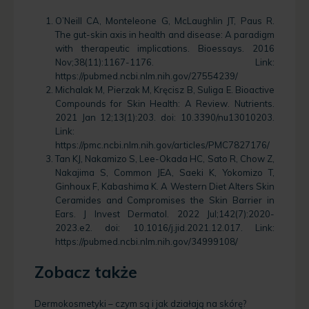
O’Neill CA, Monteleone G, McLaughlin JT, Paus R.
The gut-skin axis in health and disease: A paradigm
with therapeutic implications. Bioessays. 2016
Nov;38(11):1167-1176. Link:
https://pubmed.ncbi.nlm.nih.gov/27554239/
Michalak M, Pierzak M, Kręcisz B, Suliga E. Bioactive
Compounds for Skin Health: A Review. Nutrients.
2021 Jan 12;13(1):203. doi: 10.3390/nu13010203.
Link:
https://pmc.ncbi.nlm.nih.gov/articles/PMC7827176/
Tan KJ, Nakamizo S, Lee-Okada HC, Sato R, Chow Z,
Nakajima S, Common JEA, Saeki K, Yokomizo T,
Ginhoux F, Kabashima K. A Western Diet Alters Skin
Ceramides and Compromises the Skin Barrier in
Ears. J Invest Dermatol. 2022 Jul;142(7):2020-
2023.e2. doi: 10.1016/j.jid.2021.12.017. Link:
https://pubmed.ncbi.nlm.nih.gov/34999108/
Zobacz także
Dermokosmetyki – czym są i jak działają na skórę?