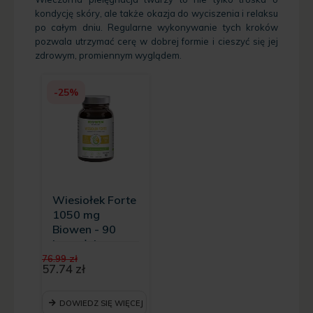
kondycję skóry, ale także okazja do wyciszenia i relaksu
po całym dniu. Regularne wykonywanie tych kroków
pozwala utrzymać cerę w dobrej formie i cieszyć się jej
zdrowym, promiennym wyglądem.
-25%
Wiesiołek Forte
1050 mg
Biowen - 90
kapsułek -
Pierwotna
krótka data
76.99
zł
cena
57.74
zł
ważności
Aktualna
wynosiła:
cena
76.99 zł.
wynosi:
DOWIEDZ SIĘ WIĘCEJ
57.74 zł.