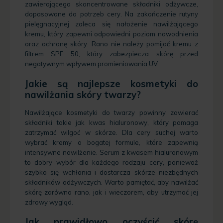
zawierającego skoncentrowane składniki odżywcze,
dopasowane do potrzeb cery. Na zakończenie rutyny
pielęgnacyjnej zaleca się nałożenie nawilżającego
kremu, który zapewni odpowiedni poziom nawodnienia
oraz ochronę skóry. Rano nie należy pomijać kremu z
filtrem SPF 50, który zabezpiecza skórę przed
negatywnym wpływem promieniowania UV.
Jakie są najlepsze kosmetyki do
nawilżania skóry twarzy?
Nawilżające kosmetyki do twarzy powinny zawierać
składniki takie jak kwas hialuronowy, który pomaga
zatrzymać wilgoć w skórze. Dla cery suchej warto
wybrać kremy o bogatej formule, które zapewnią
intensywne nawilżenie. Serum z kwasem hialuronowym
to dobry wybór dla każdego rodzaju cery, ponieważ
szybko się wchłania i dostarcza skórze niezbędnych
składników odżywczych. Warto pamiętać, aby nawilżać
skórę zarówno rano, jak i wieczorem, aby utrzymać jej
zdrowy wygląd.
Jak prawidłowo oczyścić skórę