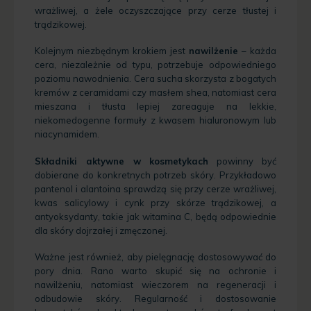
wrażliwej, a żele oczyszczające przy cerze tłustej i
trądzikowej.
Kolejnym niezbędnym krokiem jest
nawilżenie
– każda
cera, niezależnie od typu, potrzebuje odpowiedniego
poziomu nawodnienia. Cera sucha skorzysta z bogatych
kremów z ceramidami czy masłem shea, natomiast cera
mieszana i tłusta lepiej zareaguje na lekkie,
niekomedogenne formuły z kwasem hialuronowym lub
niacynamidem.
Składniki aktywne w kosmetykach
powinny być
dobierane do konkretnych potrzeb skóry. Przykładowo
pantenol i alantoina sprawdzą się przy cerze wrażliwej,
kwas salicylowy i cynk przy skórze trądzikowej, a
antyoksydanty, takie jak witamina C, będą odpowiednie
dla skóry dojrzałej i zmęczonej.
Ważne jest również, aby pielęgnację dostosowywać do
pory dnia. Rano warto skupić się na ochronie i
nawilżeniu, natomiast wieczorem na regeneracji i
odbudowie skóry. Regularność i dostosowanie