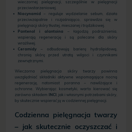
wieczornej pielęgnacji, szczególnie w pielęgnacji
przeciwstarzeniowej.
Niacynamid
– reguluje wydzielanie sebum, działa
przeciwzapalnie i rozjaśniająco, sprawdza się w
pielęgnacji skóry tłustej, mieszanej i trądzikowej.
Pantenol i alantoina
– łagodzą podrażnienia,
wspierają regenerację i są polecane dla skóry
wrażliwej.
Ceramidy
– odbudowują barierę hydrolipidową,
chronią skórę przed utratą wilgoci i czynnikami
zewnętrznymi.
Wieczorna pielęgnacja skóry twarzy powinna
uwzględniać składniki aktywne wspomagające nocną
regenerację, natomiast poranna – nawilżające i
ochronne. Wybierając kosmetyki, warto kierować się
zarówno składem
INCI
, jak i własnymi potrzebami skóry,
by skutecznie wspierać ją w codziennej pielęgnacji.
Codzienna pielęgnacja twarzy
–
jak skutecznie oczyszczać i