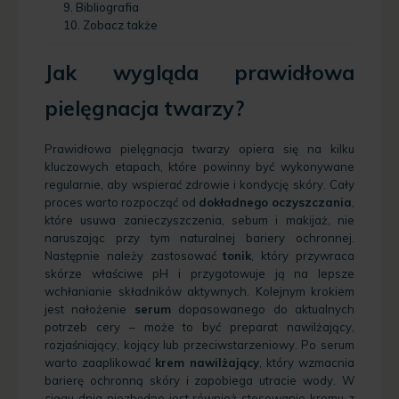
Bibliografia
Zobacz także
Jak wygląda prawidłowa
pielęgnacja twarzy?
Prawidłowa pielęgnacja twarzy opiera się na kilku
kluczowych etapach, które powinny być wykonywane
regularnie, aby wspierać zdrowie i kondycję skóry. Cały
proces warto rozpocząć od
dokładnego oczyszczania
,
które usuwa zanieczyszczenia, sebum i makijaż, nie
naruszając przy tym naturalnej bariery ochronnej.
Następnie należy zastosować
tonik
, który przywraca
skórze właściwe pH i przygotowuje ją na lepsze
wchłanianie składników aktywnych. Kolejnym krokiem
jest nałożenie
serum
dopasowanego do aktualnych
potrzeb cery – może to być preparat nawilżający,
rozjaśniający, kojący lub przeciwstarzeniowy. Po serum
warto zaaplikować
krem nawilżający
, który wzmacnia
barierę ochronną skóry i zapobiega utracie wody. W
ciągu dnia niezbędne jest również stosowanie kremu z