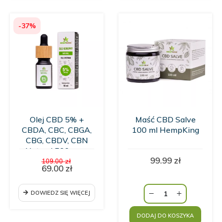
-37%
Olej CBD 5% +
Maść CBD Salve
CBDA, CBC, CBGA,
100 ml HempKing
CBG, CBDV, CBN
Natural 500 mg -
Pierwotna
99.99
zł
10ml
109.00
zł
cena
69.00
zł
Aktualna
wynosiła:
cena
109.00 zł.
wynosi:
DOWIEDZ SIĘ WIĘCEJ
69.00 zł.
DODAJ DO KOSZYKA