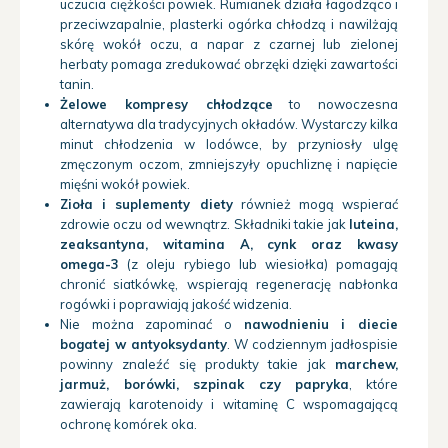
uczucia ciężkości powiek. Rumianek działa łagodząco i
przeciwzapalnie, plasterki ogórka chłodzą i nawilżają
skórę wokół oczu, a napar z czarnej lub zielonej
herbaty pomaga zredukować obrzęki dzięki zawartości
tanin.
Żelowe kompresy chłodzące
to nowoczesna
alternatywa dla tradycyjnych okładów. Wystarczy kilka
minut chłodzenia w lodówce, by przyniosły ulgę
zmęczonym oczom, zmniejszyły opuchliznę i napięcie
mięśni wokół powiek.
Zioła i suplementy diety
również mogą wspierać
zdrowie oczu od wewnątrz. Składniki takie jak
luteina,
zeaksantyna, witamina A, cynk oraz kwasy
omega-3
(z oleju rybiego lub wiesiołka) pomagają
chronić siatkówkę, wspierają regenerację nabłonka
rogówki i poprawiają jakość widzenia.
Nie można zapominać o
nawodnieniu i diecie
bogatej w antyoksydanty
. W codziennym jadłospisie
powinny znaleźć się produkty takie jak
marchew,
jarmuż, borówki, szpinak czy papryka
, które
zawierają karotenoidy i witaminę C wspomagającą
ochronę komórek oka.