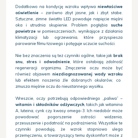
Dodatkowo na kondycję wzroku wpływa
niewłaściwe
oświetlenie
– zarówno zbyt jasne, jak i zbyt słabe.
Sztuczne, zimne światło LED powoduje napięcie mięśni
oka i utrudnia skupienie. Problem pogłębia
suche
powietrze
w pomieszczeniach, wynikające z działania
klimatyzacji lub ogrzewania, które przyspiesza
parowanie filmu łzowego i potęguje uczucie suchości.
Nie bez znaczenia są też czynniki ogólne, takie jak
brak
snu, stres i odwodnienie
, które osłabiają zdolność
regeneracji organizmu. Zmęczenie oczu może być
również objawem
niezdiagnozowanej wady wzroku
lub efektem noszenia źle dobranych okularów, co
zmusza mięśnie oczu do nieustannego wysiłku.
Wreszcie, oczy potrzebują odpowiedniego „paliwa” –
witamin i składników odżywczych
, takich jak witamina
A, luteina, cynk czy kwasy omega-3. Ich niedobór może
powodować pogorszenie ostrości widzenia,
przesuszenie i podatność na podrażnienia. Wszystkie te
czynniki powodują, że wzrok stopniowo ulega
przemęczeniu, a towarzyszący temu dyskomfort może z