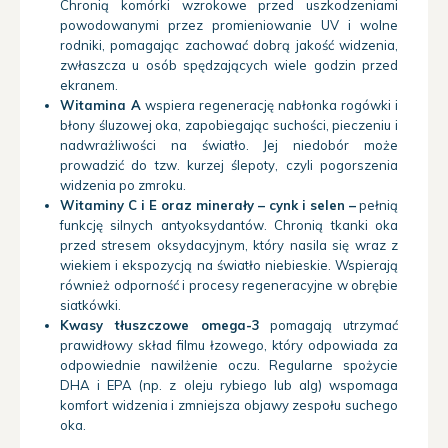
Chronią komórki wzrokowe przed uszkodzeniami
powodowanymi przez promieniowanie UV i wolne
rodniki, pomagając zachować dobrą jakość widzenia,
zwłaszcza u osób spędzających wiele godzin przed
ekranem.
Witamina A
wspiera regenerację nabłonka rogówki i
błony śluzowej oka, zapobiegając suchości, pieczeniu i
nadwrażliwości na światło. Jej niedobór może
prowadzić do tzw. kurzej ślepoty, czyli pogorszenia
widzenia po zmroku.
Witaminy C i E oraz minerały – cynk i selen –
pełnią
funkcję silnych antyoksydantów. Chronią tkanki oka
przed stresem oksydacyjnym, który nasila się wraz z
wiekiem i ekspozycją na światło niebieskie. Wspierają
również odporność i procesy regeneracyjne w obrębie
siatkówki.
Kwasy tłuszczowe omega-3
pomagają utrzymać
prawidłowy skład filmu łzowego, który odpowiada za
odpowiednie nawilżenie oczu. Regularne spożycie
DHA i EPA (np. z oleju rybiego lub alg) wspomaga
komfort widzenia i zmniejsza objawy zespołu suchego
oka.