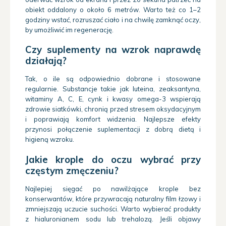
obiekt oddalony o około 6 metrów. Warto też co 1–2
godziny wstać, rozruszać ciało i na chwilę zamknąć oczy,
by umożliwić im regenerację.
Czy suplementy na wzrok naprawdę
działają?
Tak, o ile są odpowiednio dobrane i stosowane
regularnie. Substancje takie jak luteina, zeaksantyna,
witaminy A, C, E, cynk i kwasy omega-3 wspierają
zdrowie siatkówki, chronią przed stresem oksydacyjnym
i poprawiają komfort widzenia. Najlepsze efekty
przynosi połączenie suplementacji z dobrą dietą i
higieną wzroku.
Jakie krople do oczu wybrać przy
częstym zmęczeniu?
Najlepiej sięgać po nawilżające krople bez
konserwantów, które przywracają naturalny film łzowy i
zmniejszają uczucie suchości. Warto wybierać produkty
z hialuronianem sodu lub trehalozą. Jeśli objawy