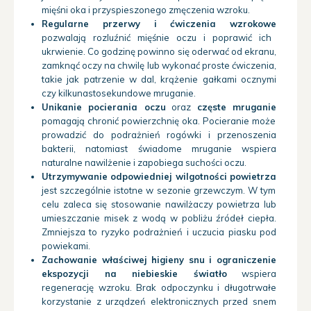
mięśni oka i przyspieszonego zmęczenia wzroku.
Regularne przerwy i ćwiczenia wzrokowe
pozwalają rozluźnić mięśnie oczu i poprawić ich
ukrwienie. Co godzinę powinno się oderwać od ekranu,
zamknąć oczy na chwilę lub wykonać proste ćwiczenia,
takie jak patrzenie w dal, krążenie gałkami ocznymi
czy kilkunastosekundowe mruganie.
Unikanie pocierania oczu
oraz
częste mruganie
pomagają chronić powierzchnię oka. Pocieranie może
prowadzić do podrażnień rogówki i przenoszenia
bakterii, natomiast świadome mruganie wspiera
naturalne nawilżenie i zapobiega suchości oczu.
Utrzymywanie odpowiedniej wilgotności powietrza
jest szczególnie istotne w sezonie grzewczym. W tym
celu zaleca się stosowanie nawilżaczy powietrza lub
umieszczanie misek z wodą w pobliżu źródeł ciepła.
Zmniejsza to ryzyko podrażnień i uczucia piasku pod
powiekami.
Zachowanie właściwej higieny snu i ograniczenie
ekspozycji na niebieskie światło
wspiera
regenerację wzroku. Brak odpoczynku i długotrwałe
korzystanie z urządzeń elektronicznych przed snem