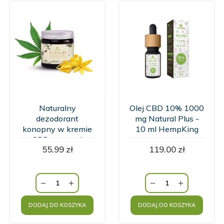
Naturalny
Olej CBD 10% 1000
dezodorant
mg Natural Plus -
konopny w kremie
10 ml HempKing
z CBD o zapachu
55.99
zł
119.00
zł
wanilii i kwiatów
Ylang Ylang
HempKing
DODAJ DO KOSZYKA
DODAJ DO KOSZYKA