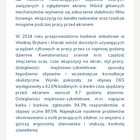
związanych z oglądaniem ekranu. Wśród głównych
mechanizmów wymienia się zaburzenie stabilności filmu
łzowego, ekspozycję na światło niebieskie oraz rzadsze
mruganie podczas pracy przed ekranem.
W 2024 roku przeprowadzono badanie ankietowe w
Wielkiej Brytanii i Irlandii wśród dorosłych używających
urządzeń cyfrowych w pracy przez co najmniej godzinę
dziennie. Kwestionariusz oceniał m.in. częstość
zmęczenia oczu, czas ekspozycji na ekran, styl pracy,
dolegliwości mięśniowo-szkieletowe, sposoby
łagodzenia objawów i wcześniejsze konsultacje
okulistyczne. Wyniki pokazały, że objawy DES
występowały u 62,6% badanych, a średni czas spędzany
przed ekranem wynosił 9,7 godziny dziennie.
Dolegliwości mięśniowo-szkieletowe, m.in. napięcie
karku i barków, zgłaszało 94,3% respondentów, a
objawy oczne 89,5%. Największe nasilenie problemów
obserwowano u osób pracujących zdalnie, co wiązano z
gorszą ergonomią stanowiska i słabszą kontrolą
oświetlenia.