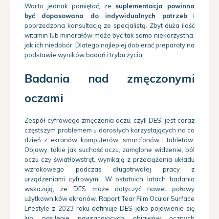
Warto jednak pamiętać, że
suplementacja powinna
być dopasowana do indywidualnych potrzeb
i
poprzedzona konsultacją ze specjalistą. Zbyt duża ilość
witamin lub minerałów może być tak samo niekorzystna,
jak ich niedobór. Dlatego najlepiej dobierać preparaty na
podstawie wyników badań i trybu życia.
Badania nad zmęczonymi
oczami
Zespół cyfrowego zmęczenia oczu, czyli DES, jest coraz
częstszym problemem u dorosłych korzystających na co
dzień z ekranów komputerów, smartfonów i tabletów.
Objawy, takie jak suchość oczu, zamglone widzenie, ból
oczu czy światłowstręt, wynikają z przeciążenia układu
wzrokowego podczas długotrwałej pracy z
urządzeniami cyfrowymi. W ostatnich latach badania
wskazują, że DES może dotyczyć nawet połowy
użytkowników ekranów. Raport Tear Film Ocular Surface
Lifestyle z 2023 roku definiuje DES jako pojawienie się
lub nasilenie nawracających objawów ocznych