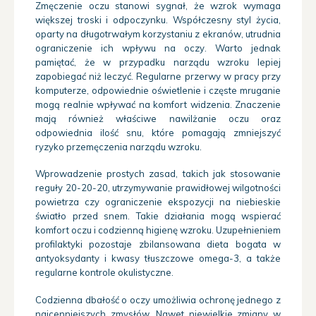
Zmęczenie oczu stanowi sygnał, że wzrok wymaga
większej troski i odpoczynku.
Współczesny styl życia,
oparty na długotrwałym korzystaniu z ekranów, utrudnia
ograniczenie ich wpływu na oczy. Warto jednak
pamiętać, że w przypadku narządu wzroku lepiej
zapobiegać niż leczyć. Regularne przerwy w pracy przy
komputerze, odpowiednie oświetlenie i częste mruganie
mogą realnie wpływać na komfort widzenia. Znaczenie
mają również właściwe nawilżanie oczu oraz
odpowiednia ilość snu, które pomagają zmniejszyć
ryzyko przemęczenia narządu wzroku.
Wprowadzenie prostych zasad, takich jak stosowanie
reguły 20-20-20, utrzymywanie prawidłowej wilgotności
powietrza czy ograniczenie ekspozycji na niebieskie
światło przed snem. Takie działania mogą wspierać
komfort oczu i codzienną higienę wzroku. Uzupełnieniem
profilaktyki pozostaje zbilansowana dieta bogata w
antyoksydanty i kwasy tłuszczowe omega-3, a także
regularne kontrole okulistyczne.
Codzienna dbałość o oczy umożliwia ochronę jednego z
najcenniejszych zmysłów. Nawet niewielkie zmiany w