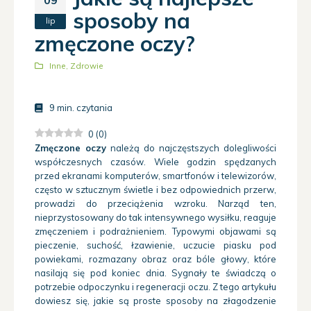
sposoby na
lip
zmęczone oczy?
Inne
,
Zdrowie
9
min. czytania
0
(
0
)
Zmęczone oczy
należą do najczęstszych dolegliwości
współczesnych czasów. Wiele godzin spędzanych
przed ekranami komputerów, smartfonów i telewizorów,
często w sztucznym świetle i bez odpowiednich przerw,
prowadzi do przeciążenia wzroku. Narząd ten,
nieprzystosowany do tak intensywnego wysiłku, reaguje
zmęczeniem i podrażnieniem. Typowymi objawami są
pieczenie, suchość, łzawienie, uczucie piasku pod
powiekami, rozmazany obraz oraz bóle głowy, które
nasilają się pod koniec dnia. Sygnały te świadczą o
potrzebie odpoczynku i regeneracji oczu. Z tego artykułu
dowiesz się, jakie są proste sposoby na złagodzenie