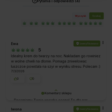
Pytania i odpowiedzi (4)
Wyczyść
Szukaj
Ewa
zweryfikowano
5
Idealny krem do twarzy na noc. Nakladam go rowiniez
w wolne chwili na dlonie. Pomaga zniwelowac
luszczce powstala na szyi w wyniku stresu. Polecam :)
7/3/2026
0
0
Komentarz sklepu
Doceniamy Twoją wysoką ocenę! To dla nas
ogromna motywacja do kontynuowania naszej
Iwona
zweryfikowano
misji - dostarczania najlepszych produktów, które