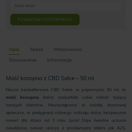
Enter
your
email
POWIADOM O DOSTĘPNOŚCI
address
to
join
the
waitlist
Opis
Skład
Właściwości
for
this
Stosowanie
Informacje
product
Maść konopna z CBD Salve – 50 ml
Nasza bestsellerowa CBD Salve, w pojemności 50 ml, to
maść konopna
, która zaskarbiła sobie miłość tysięcy
naszych klientów. Niezastąpiona w każdej domowej
apteczce, w pielęgnacji różnego rodzaju skóry, bezpieczna
nawet dla dzieci od 3 roku życia! Daje świetne uczucie
nawilżenia, nawet skórze z problemami takimi jak AZS,