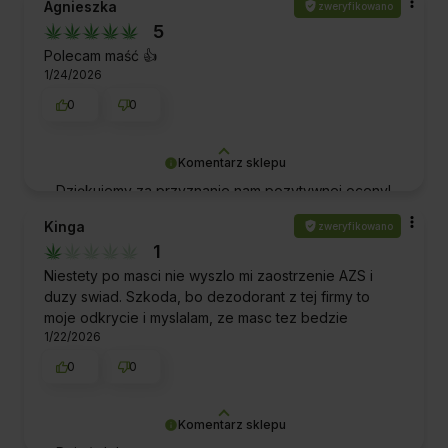
Agnieszka
zweryfikowano
oczekiwania. Doceniamy Twoje wsparcie i mamy
5
nadzieję, że będziemy mieli przyjemność obsłużyć
Cię ponownie w przyszłości. Zapraszamy
Polecam maść 👍️
1/24/2026
ponownie!
0
0
Komentarz sklepu
Dziękujemy za przyznanie nam pozytywnej oceny!
To dla nas ogromne wyróżnienie i motywacja do
Kinga
zweryfikowano
dalszej doskonałej obsługi. Pozdrawiamy!
1
Niestety po masci nie wyszlo mi zaostrzenie AZS i
duzy swiad. Szkoda, bo dezodorant z tej firmy to
moje odkrycie i myslalam, ze masc tez bedzie
1/22/2026
0
0
Komentarz sklepu