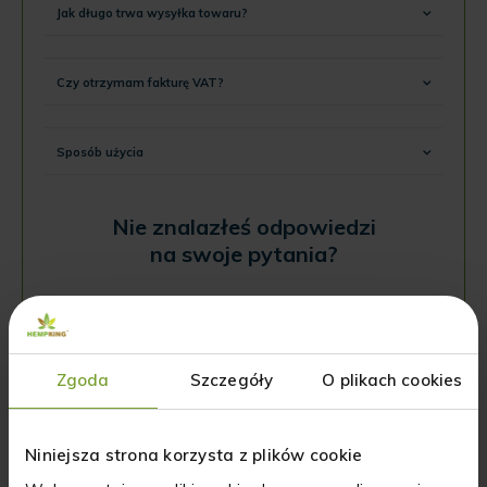
Jak długo trwa wysyłka towaru?
Czy otrzymam fakturę VAT?
Sposób użycia
Nie znalazłeś odpowiedzi
na swoje pytania?
NAPISZ DO NAS
Zgoda
Szczegóły
O plikach cookies
Niniejsza strona korzysta z plików cookie
Opinie o produkcie: Maść CBD Salve – 50 ml