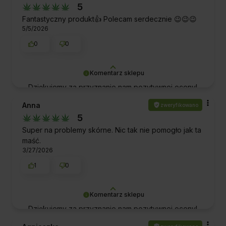
5
wspierają zdrowie. Pozdrawiamy!
Fantastyczny produkt👍 Polecam serdecznie 😉😉😉
5/5/2026
0
0
Komentarz sklepu
Dziękujemy za przyznanie nam pozytywnej oceny!
To dla nas ogromne wyróżnienie i motywacja do
Anna
zweryfikowano
dalszej doskonałej obsługi. Pozdrawiamy!
5
Super na problemy skórne. Nic tak nie pomogło jak ta
maść.
3/27/2026
1
0
Komentarz sklepu
Dziękujemy za przyznanie nam pozytywnej oceny!
To dla nas ogromne wyróżnienie i motywacja do