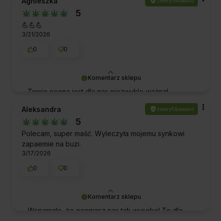
Agnieszka
zweryfikowano
dalszej doskonałej obsługi. Pozdrawiamy!
5
💪💪💪
3/21/2026
0
0
Komentarz sklepu
Twoja ocena jest dla nas niezwykle ważna!
Dziękujemy Ci za docenienie naszych produktów i
Aleksandra
zweryfikowano
zaufanie, jakim zostaliśmy przez Ciebie obdarzeni.
5
Pozdrawiamy!
Polecam, super maść. Wyleczyła mojemu synkowi
zapaemie na buzi.
3/17/2026
0
0
Komentarz sklepu
Wspaniale, że oceniasz nas tak wysoko! To dla