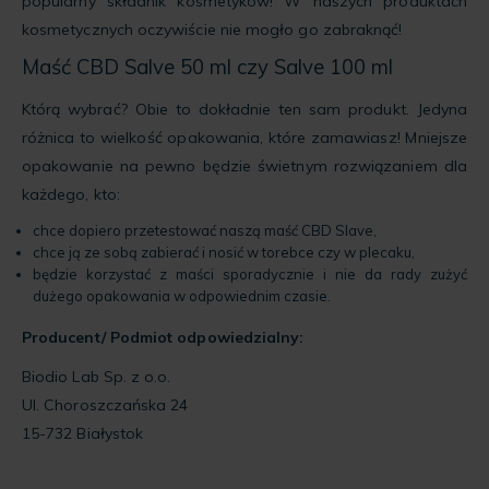
popularny składnik kosmetyków! W naszych produktach
kosmetycznych oczywiście nie mogło go zabraknąć!
Maść CBD Salve 50 ml czy Salve 100 ml
Którą wybrać? Obie to dokładnie ten sam produkt. Jedyna
różnica to wielkość opakowania, które zamawiasz! Mniejsze
opakowanie na pewno będzie świetnym rozwiązaniem dla
każdego, kto:
chce dopiero przetestować naszą maść CBD Slave,
chce ją ze sobą zabierać i nosić w torebce czy w plecaku,
będzie korzystać z maści sporadycznie i nie da rady zużyć
dużego opakowania w odpowiednim czasie.
Producent/ Podmiot odpowiedzialny:
Biodio Lab Sp. z o.o.
Ul. Choroszczańska 24
15-732 Białystok