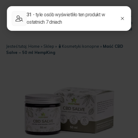
0
Darmowa dostawa od
200
zł
Jesteś tutaj:
Home
»
Sklep
»
🧴Kosmetyki konopne
»
Maść CBD
Salve – 50 ml HempKing