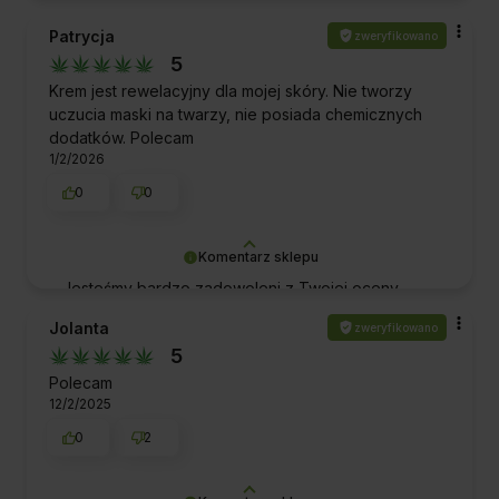
Pozdrawiamy,
nas potwierdzenie, że spełniliśmy Twoje
Patrycja
Biowen|Hempking
zweryfikowano
oczekiwania. Dziękujemy za zaufanie.
5
Pozdrawiamy!
Krem jest rewelacyjny dla mojej skóry. Nie tworzy
uczucia maski na twarzy, nie posiada chemicznych
dodatków. Polecam
1/2/2026
0
0
Komentarz sklepu
Jesteśmy bardzo zadowoleni z Twojej oceny
naszej pracy i produktów! Dziękujemy za wsparcie
Jolanta
zweryfikowano
i za to, że jesteś z nami. Pozdrawiamy!
5
Polecam
12/2/2025
0
2