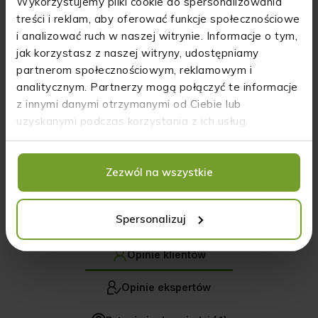
Wykorzystujemy pliki cookie do spersonalizowania
HempKing
treści i reklam, aby oferować funkcje społecznościowe
i analizować ruch w naszej witrynie. Informacje o tym,
jak korzystasz z naszej witryny, udostępniamy
5
96%
partnerom społecznościowym, reklamowym i
analitycznym. Partnerzy mogą połączyć te informacje
4
3%
4.9
z innymi danymi otrzymanymi od Ciebie lub
3
0%
252
opinii klientów
uzyskanymi podczas korzystania z ich usług.
z całego okresu
2
0%
zebranych i zweryfikowanych przez
1
1%
Zezwól na wszystkie
Spersonalizuj
Jak zbieramy opinie?
Opinie klientów
Opinie ekspertów