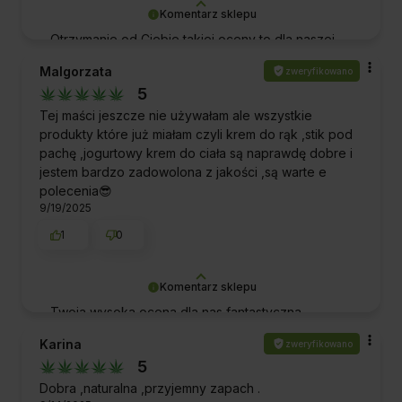
Komentarz sklepu
Otrzymanie od Ciebie takiej oceny to dla naszej
ekipy ogromne wyróżnienie. Dziękujemy za Twój
Malgorzata
zweryfikowano
czas oraz za wybranie naszej firmy i produktów.
5
Pozdrawiamy!
Tej maści jeszcze nie używałam ale wszystkie
produkty które już miałam czyli krem do rąk ,stik pod
pachę ,jogurtowy krem do ciała są naprawdę dobre i
jestem bardzo zadowolona z jakości ,są warte e
polecenia😎
9/19/2025
1
0
Komentarz sklepu
Twoja wysoka ocena dla nas fantastyczna
wiadomość i dowód, że nasza praca jest ceniona.
Karina
zweryfikowano
Dziękujemy za docenienie naszych wysiłków.
5
Mamy nadzieję, że wkrótce ponownie zawitasz do
naszego sklepu! Zapraszamy!
Dobra ,naturalna ,przyjemny zapach .