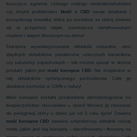
łuszczyca, egzema, różnego rodzaju niedoskonałościami
czy innymi problemami.
Maść z CBD
swoje działanie i
konsystencję masełka, które po kontakcie ze skórą zmienia
się w przyjemny olejek, zawdzięcza nierafinowanym
masłom i olejom tłoczonym na zimno!
Starannie wyselekcjonowane składniki naturalne, zero
zbędnych składników, parabenów, sztucznych barwników
czy substancji zapachowych – tak można opisać w skrócie
produkt, jakim jest
maść konopna CBD
. Nie znajdziesz w
niej składników syntetycznego pochodzenia. Całe jej
działanie pochodzi w 100% z natury!
Maść konopna została przebadana dermatologicznie na
bezpieczeństwo stosowania u dzieci! Możesz ją stosować
do pielęgnacji skóry u dzieci już od 3 roku życia! Zawiera
maść konopna CBD
zawiera sztandarowy składnik naszej
marki, jakim jest olej konopny – nierafinowany i tłoczony na