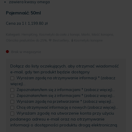
zawiera kwasy omega
Pojemność: 50ml
Cena za 1 l:
1,199.80
zł
Kategorii:
HempKing
,
Kosmetyki do ciała z konopi
,
Marki
,
Maść konopna
,
Obniżka produktów do 25%
,
💙 Bestsellery
,
🧴Kosmetyki konopne
Brak w magazynie
Dołącz do listy oczekujących, aby otrzymać wiadomość
e-mail, gdy ten produkt będzie dostępny
Wyrażam zgodę na otrzymywanie informacji * (zobacz
więcej)...
Zapoznałam/łem się z informacjami * (zobacz więcej)...
Zapoznałam/łem się z informacjami * (zobacz więcej)...
Wyrażam zgodę na przetwarzanie * (zobacz więcej)...
Chcę otrzymywać informację o nowych (zobacz więcej)...
Wyrażam zgodę na utworzenie konta przy użyciu
podanego adresu e-mail oraz na otrzymywanie
informacji o dostępności produktu drogą elektroniczną.