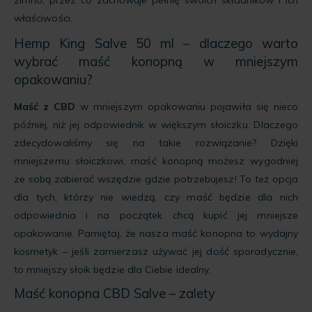
zimno, przez co zachowuje pełnię swoich składników i ich
właściwości.
Hemp King Salve 50 ml – dlaczego warto
wybrać maść konopną w mniejszym
opakowaniu?
Maść z CBD
w mniejszym opakowaniu pojawiła się nieco
później, niż jej odpowiednik w większym słoiczku. Dlaczego
zdecydowaliśmy się na takie rozwiązanie? Dzięki
mniejszemu słoiczkowi, maść konopną możesz wygodniej
ze sobą zabierać wszędzie gdzie potrzebujesz! To też opcja
dla tych, którzy nie wiedzą, czy maść będzie dla nich
odpowiednia i na początek chcą kupić jej mniejsze
opakowanie. Pamiętaj, że nasza maść konopna to wydajny
kosmetyk – jeśli zamierzasz używać jej dość sporadycznie,
to mniejszy słoik będzie dla Ciebie idealny.
Maść konopna CBD Salve – zalety