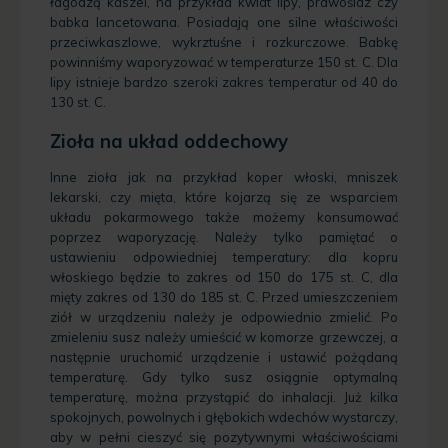
łagodzą kaszel, na przykład kwiat lipy, prawoślaz czy
babka lancetowana. Posiadają one silne właściwości
przeciwkaszlowe, wykrztuśne i rozkurczowe. Babkę
powinniśmy waporyzować w temperaturze 150 st. C. Dla
lipy istnieje bardzo szeroki zakres temperatur od 40 do
130 st. C.
Zioła na układ oddechowy
Inne zioła jak na przykład koper włoski, mniszek
lekarski, czy mięta, które kojarzą się ze wsparciem
układu pokarmowego także możemy konsumować
poprzez waporyzację. Należy tylko pamiętać o
ustawieniu odpowiedniej temperatury: dla kopru
włoskiego będzie to zakres od 150 do 175 st. C, dla
mięty zakres od 130 do 185 st. C. Przed umieszczeniem
ziół w urządzeniu należy je odpowiednio zmielić. Po
zmieleniu susz należy umieścić w komorze grzewczej, a
następnie uruchomić urządzenie i ustawić pożądaną
temperaturę. Gdy tylko susz osiągnie optymalną
temperaturę, można przystąpić do inhalacji. Już kilka
spokojnych, powolnych i głębokich wdechów wystarczy,
aby w pełni cieszyć się pozytywnymi właściwościami