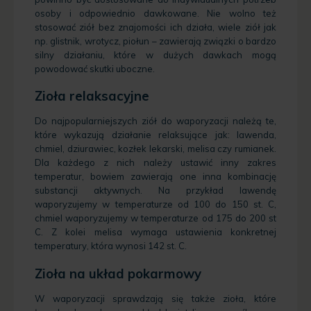
osoby i odpowiednio dawkowane. Nie wolno też
stosować ziół bez znajomości ich działa, wiele ziół jak
np. glistnik, wrotycz, piołun – zawierają związki o bardzo
silny działaniu, które w dużych dawkach mogą
powodować skutki uboczne.
Zioła relaksacyjne
Do najpopularniejszych ziół do waporyzacji należą te,
które wykazują działanie relaksujące jak: lawenda,
chmiel, dziurawiec, kozłek lekarski, melisa czy rumianek.
Dla każdego z nich należy ustawić inny zakres
temperatur, bowiem zawierają one inna kombinację
substancji aktywnych. Na przykład lawendę
waporyzujemy w temperaturze od 100 do 150 st. C,
chmiel waporyzujemy w temperaturze od 175 do 200 st
C. Z kolei melisa wymaga ustawienia konkretnej
temperatury, która wynosi 142 st. C.
Zioła na układ pokarmowy
W waporyzacji sprawdzają się także zioła, które