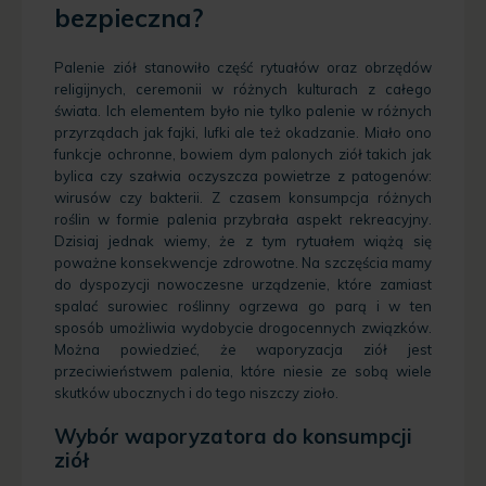
bezpieczna?
Palenie ziół stanowiło część rytuałów oraz obrzędów
religijnych, ceremonii w różnych kulturach z całego
świata. Ich elementem było nie tylko palenie w różnych
przyrządach jak fajki, lufki ale też okadzanie. Miało ono
funkcje ochronne, bowiem dym palonych ziół takich jak
bylica czy szałwia oczyszcza powietrze z patogenów:
wirusów czy bakterii. Z czasem konsumpcja różnych
roślin w formie palenia przybrała aspekt rekreacyjny.
Dzisiaj jednak wiemy, że z tym rytuałem wiążą się
poważne konsekwencje zdrowotne. Na szczęścia mamy
do dyspozycji nowoczesne urządzenie, które zamiast
spalać surowiec roślinny ogrzewa go parą i w ten
sposób umożliwia wydobycie drogocennych związków.
Można powiedzieć, że waporyzacja ziół jest
przeciwieństwem palenia, które niesie ze sobą wiele
skutków ubocznych i do tego niszczy zioło.
Wybór waporyzatora do konsumpcji
ziół