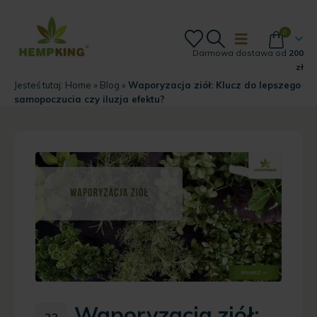
0
Darmowa dostawa od
200
zł
Jesteś tutaj:
Home
»
Blog
»
Waporyzacja ziół: Klucz do lepszego
samopoczucia czy iluzja efektu?
Waporyzacja ziół:
22