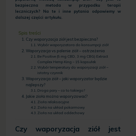
bezpieczna metoda w przypadku terapii
leczniczych? Na te i inne pytania odpowiemy w
dalszej części artykułu.
Spis treści
Czy waporyzacja ziół jest bezpieczna?
Wybór waporyzatora do konsumpcji ziół
Waporyzacja vs palenie ziół – ostrzeżenia
Be Positive (5 mg CBD, 3 mg CBG) Extract
Complex Hemp King – 15 kapsułek
Wybór temperatury do waporyzacji ziół –
istotny czynnik
Waporyzacja ziół – jaki waporyzator będzie
najlepszy?
Droga pary – co to takiego?
Jakie zioła można waporyzować?
Zioła relaksacyjne
Zioła na układ pokarmowy
Zioła na układ oddechowy
Czy waporyzacja ziół jest