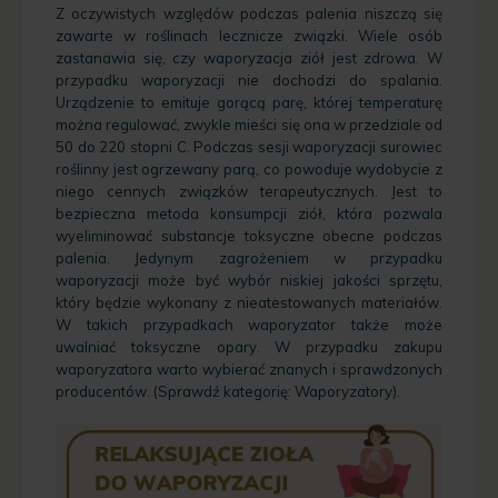
Z oczywistych względów podczas palenia niszczą się
zawarte w roślinach lecznicze związki. Wiele osób
zastanawia się, czy waporyzacja ziół jest zdrowa. W
przypadku waporyzacji nie dochodzi do spalania.
Urządzenie to emituje gorącą parę, której temperaturę
można regulować, zwykle mieści się ona w przedziale od
50 do 220 stopni C. Podczas sesji waporyzacji surowiec
roślinny jest ogrzewany parą, co powoduje wydobycie z
niego cennych związków terapeutycznych. Jest to
bezpieczna metoda konsumpcji ziół, która pozwala
wyeliminować substancje toksyczne obecne podczas
palenia. Jedynym zagrożeniem w przypadku
waporyzacji może być wybór niskiej jakości sprzętu,
który będzie wykonany z nieatestowanych materiałów.
W takich przypadkach waporyzator także może
uwalniać toksyczne opary. W przypadku zakupu
waporyzatora warto wybierać znanych i sprawdzonych
producentów. (Sprawdź kategorię:
Waporyzatory
).