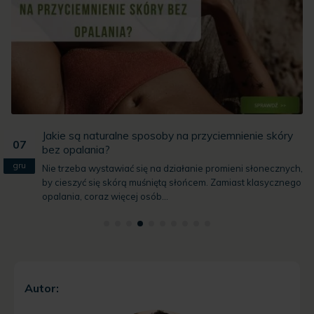
nienie skóry
Na co pomaga picie czarnej herbaty?
25
Czarna herbata to napój, po który sięgasz nie 
sty
eni słonecznych,
ale też dla wsparcia koncentracji i lepszego 
ast klasycznego
Dzięki...
Autor: