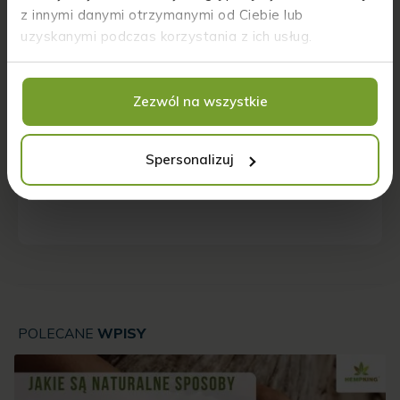
z innymi danymi otrzymanymi od Ciebie lub
Zapamiętaj moje dane w tej przeglądarce
uzyskanymi podczas korzystania z ich usług.
podczas pisania kolejnych komentarzy.
Proszę wpisać odpowiedź cyframi:
Zezwól na wszystkie
15 − 14 =
Spersonalizuj
POLECANE
WPISY