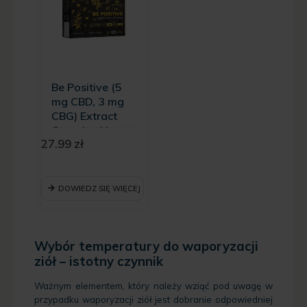
Be Positive (5
mg CBD, 3 mg
CBG) Extract
Complex Hemp
27.99
zł
King - 15
kapsułek
DOWIEDZ SIĘ WIĘCEJ
Wybór temperatury do waporyzacji
ziół – istotny czynnik
Ważnym elementem, który należy wziąć pod uwagę w
przypadku waporyzacji ziół jest dobranie odpowiedniej