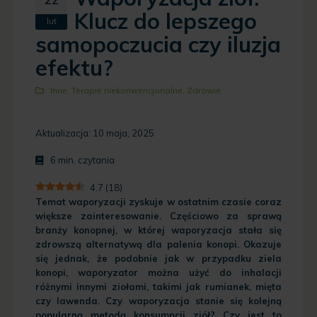
Klucz do lepszego
lut
samopoczucia czy iluzja
efektu?
Inne
,
Terapie niekonwencjonalne
,
Zdrowie
Aktualizacja: 10 maja, 2025
6
min. czytania
4.7
(
18
)
Temat waporyzacji zyskuje w ostatnim czasie coraz
większe zainteresowanie. Częściowo za sprawą
branży konopnej, w której waporyzacja stała się
zdrowszą alternatywą dla palenia konopi. Okazuje
się jednak, że podobnie jak w przypadku ziela
konopi, waporyzator można użyć do inhalacji
różnymi innymi ziołami, takimi jak rumianek, mięta
czy lawenda. Czy waporyzacja stanie się kolejną
popularną metodą konsumpcji ziół? Czy jest to