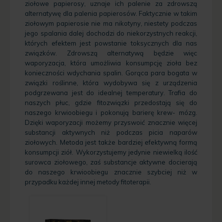
ziołowe papierosy, uznaje ich palenie za zdrowszą
alternatywę dla palenia papierosów. Faktycznie w takim
ziołowym papierosie nie ma nikotyny, niestety podczas
jego spalania dalej dochodzi do niekorzystnych reakcji,
których efektem jest powstanie toksycznych dla nas
związków. Zdrowszą alternatywą będzie więc
waporyzacja, która umożliwia konsumpcję zioła bez
konieczności wdychania spalin. Gorąca para bogata w
związki roślinne, która wydobywa się z urządzenia
podgrzewana jest do idealnej temperatury. Trafia do
naszych płuc, gdzie fitozwiązki przedostają się do
naszego krwioobiegu i pokonują barierę krew- mózg.
Dzięki waporyzacji możemy przyswoić znacznie więcej
substancji aktywnych niż podczas picia naparów
ziołowych. Metoda jest także bardziej efektywną formą
konsumpcji ziół. Wykorzystujemy jedynie niewielką ilość
surowca ziołowego, zaś substancje aktywne docierają
do naszego krwioobiegu znacznie szybciej niż w
przypadku każdej innej metody fitoterapii.