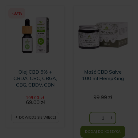
-37%
Olej CBD 5% +
Maść CBD Salve
CBDA, CBC, CBGA,
100 ml HempKing
CBG, CBDV, CBN
Natural 500 mg -
Pierwotna
99.99
zł
10ml
109.00
zł
cena
69.00
zł
Aktualna
wynosiła:
cena
109.00 zł.
wynosi:
DOWIEDZ SIĘ WIĘCEJ
69.00 zł.
DODAJ DO KOSZYKA