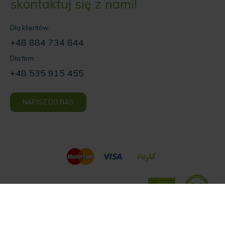
skontaktuj się z nami!
Dla klientów:
+48 884 734 844
Dla firm:
+48 535 915 455
NAPISZ DO NAS