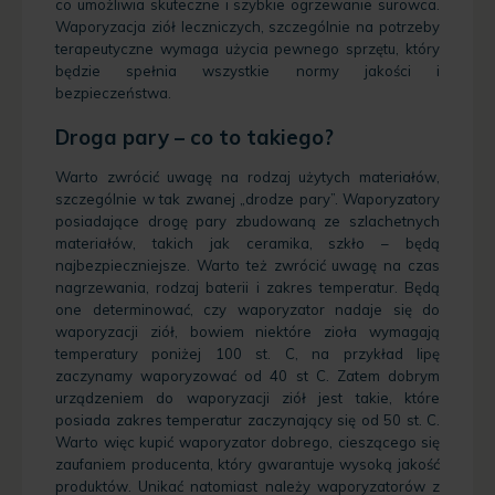
co umożliwia skuteczne i szybkie ogrzewanie surowca.
Waporyzacja ziół leczniczych, szczególnie na potrzeby
terapeutyczne wymaga użycia pewnego sprzętu, który
będzie spełnia wszystkie normy jakości i
bezpieczeństwa.
Droga pary – co to takiego?
Warto zwrócić uwagę na rodzaj użytych materiałów,
szczególnie w tak zwanej „drodze pary”. Waporyzatory
posiadające drogę pary zbudowaną ze szlachetnych
materiałów, takich jak ceramika, szkło – będą
najbezpieczniejsze. Warto też zwrócić uwagę na czas
nagrzewania, rodzaj baterii i zakres temperatur. Będą
one determinować, czy waporyzator nadaje się do
waporyzacji ziół, bowiem niektóre zioła wymagają
temperatury poniżej 100 st. C, na przykład lipę
zaczynamy waporyzować od 40 st C. Zatem dobrym
urządzeniem do waporyzacji ziół jest takie, które
posiada zakres temperatur zaczynający się od 50 st. C.
Warto więc kupić waporyzator dobrego, cieszącego się
zaufaniem producenta, który gwarantuje wysoką jakość
produktów. Unikać natomiast należy waporyzatorów z