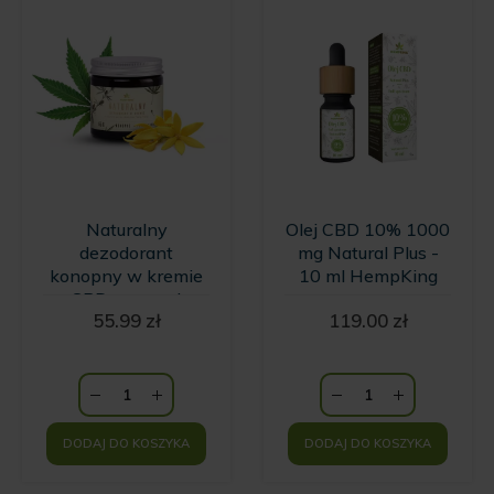
Naturalny
Olej CBD 10% 1000
dezodorant
mg Natural Plus -
konopny w kremie
10 ml HempKing
z CBD o zapachu
55.99
zł
119.00
zł
wanilii i kwiatów
Ylang Ylang
HempKing
DODAJ DO KOSZYKA
DODAJ DO KOSZYKA