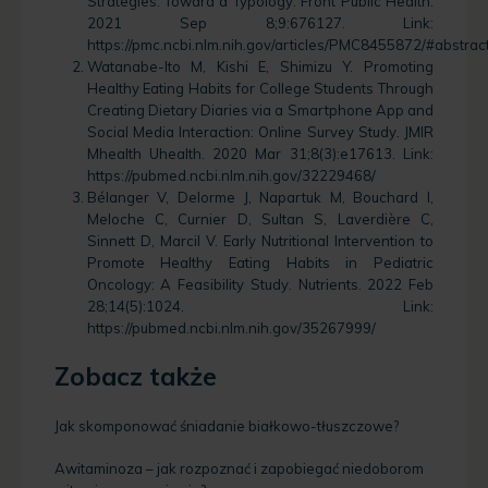
Strategies: Toward a Typology. Front Public Health.
2021 Sep 8;9:676127. Link:
https://pmc.ncbi.nlm.nih.gov/articles/PMC8455872/#abstrac
Watanabe-Ito M, Kishi E, Shimizu Y. Promoting
Healthy Eating Habits for College Students Through
Creating Dietary Diaries via a Smartphone App and
Social Media Interaction: Online Survey Study. JMIR
Mhealth Uhealth. 2020 Mar 31;8(3):e17613. Link:
https://pubmed.ncbi.nlm.nih.gov/32229468/
Bélanger V, Delorme J, Napartuk M, Bouchard I,
Meloche C, Curnier D, Sultan S, Laverdière C,
Sinnett D, Marcil V. Early Nutritional Intervention to
Promote Healthy Eating Habits in Pediatric
Oncology: A Feasibility Study. Nutrients. 2022 Feb
28;14(5):1024. Link:
https://pubmed.ncbi.nlm.nih.gov/35267999/
Zobacz także
Jak skomponować śniadanie białkowo-tłuszczowe?
Awitaminoza – jak rozpoznać i zapobiegać niedoborom