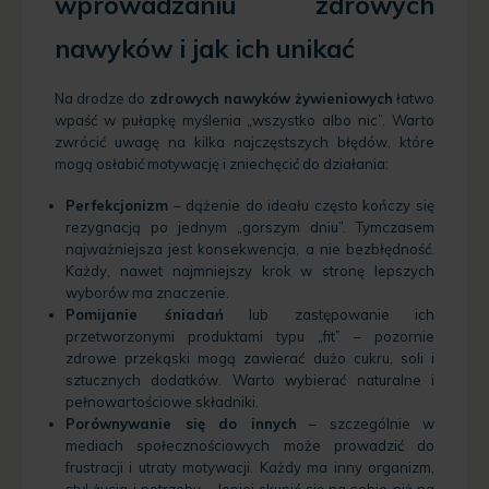
wprowadzaniu zdrowych
nawyków i jak ich unikać
Na drodze do
zdrowych nawyków żywieniowych
łatwo
wpaść w pułapkę myślenia „wszystko albo nic”. Warto
zwrócić uwagę na kilka najczęstszych błędów, które
mogą osłabić motywację i zniechęcić do działania:
Perfekcjonizm
– dążenie do ideału często kończy się
rezygnacją po jednym „gorszym dniu”. Tymczasem
najważniejsza jest konsekwencja, a nie bezbłędność.
Każdy, nawet najmniejszy krok w stronę lepszych
wyborów ma znaczenie.
Pomijanie śniadań
lub zastępowanie ich
przetworzonymi produktami typu „fit” – pozornie
zdrowe przekąski mogą zawierać dużo cukru, soli i
sztucznych dodatków. Warto wybierać naturalne i
pełnowartościowe składniki.
Porównywanie się do innych
– szczególnie w
mediach społecznościowych może prowadzić do
frustracji i utraty motywacji. Każdy ma inny organizm,