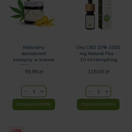
Naturalny
Olej CBD 10% 1000
dezodorant
mg Natural Plus -
konopny w kremie
10 ml HempKing
z CBD o zapachu
55.99
zł
119.00
zł
wanilii i kwiatów
Ylang Ylang
HempKing
DODAJ DO KOSZYKA
DODAJ DO KOSZYKA
-37%