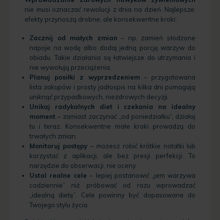
nie musi oznaczać rewolucji z dnia na dzień. Najlepsze
efekty przynoszą drobne, ale konsekwentne kroki:
Zacznij od małych zmian
– np. zamień słodzone
napoje na wodę albo dodaj jedną porcję warzyw do
obiadu. Takie działania są łatwiejsze do utrzymania i
nie wywołują przeciążenia.
Planuj posiłki z wyprzedzeniem
– przygotowana
lista zakupów i prosty jadłospis na kilka dni pomagają
uniknąć przypadkowych, niezdrowych decyzji.
Unikaj radykalnych diet i czekania na idealny
moment
– zamiast zaczynać „od poniedziałku”, działaj
tu i teraz. Konsekwentne małe kroki prowadzą do
trwałych zmian.
Monitoruj postępy
– możesz robić krótkie notatki lub
korzystać z aplikacji, ale bez presji perfekcji. To
narzędzie do obserwacji, nie oceny.
Ustal realne cele
– lepiej postanowić „jem warzywa
codziennie” niż próbować od razu wprowadzać
„idealną dietę”. Cele powinny być dopasowane do
Twojego stylu życia.