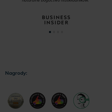
naturalne bogactwo fitoskładników."
Nagrody: