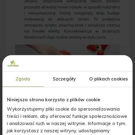
zmiany. Stopniowe wdrażanie takich działań
pozwala utrwalać nowe nawyki w sposób naturalny
i niewymuszony. Każdy osiągnięty etap buduje
motywację do dalszych zmian. To podejście
zmniejsza ryzyko zniechęcenia i zwiększa szansę
na trwałe efekty. Konsekwencja w drobnych
działaniach daje realne zmiany w stylu życia.
Zgoda
Szczegóły
O plikach cookies
Niniejsza strona korzysta z plików cookie
Wykorzystujemy pliki cookie do spersonalizowania
Podsumowanie
treści i reklam, aby oferować funkcje społecznościowe
i analizować ruch w naszej witrynie. Informacje o tym,
Zdrowe nawyki żywieniowe to nie jednorazowy cel, ale
jak korzystasz z naszej witryny, udostępniamy
codzienny wybór, który buduje jakość życia na dłuższą