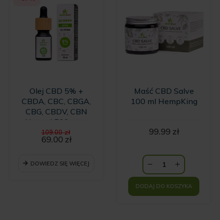
Olej CBD 5% +
Maść CBD Salve
CBDA, CBC, CBGA,
100 ml HempKing
CBG, CBDV, CBN
Natural 500 mg -
Pierwotna
99.99
zł
10ml
109.00
zł
cena
69.00
zł
Aktualna
wynosiła:
cena
109.00 zł.
wynosi:
DOWIEDZ SIĘ WIĘCEJ
69.00 zł.
DODAJ DO KOSZYKA