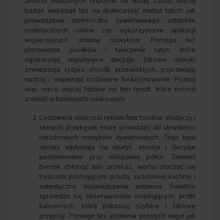
zmiana słodzonych napojów na wodę. Coraz więcej
badań wskazuje też na skuteczność metod takich jak
prowadzenie dzienniczka żywieniowego, ustalanie
realistycznych celów czy wykorzystanie aplikacji
wspierających zmianę nawyków. Pomaga też
planowanie posiłków i tworzenie rutyn, które
ograniczają impulsywne decyzje. Zdrowe nawyki
zmniejszają ryzyko chorób przewlekłych, poprawiają
nastrój i wspierają codzienne funkcjonowanie. Poznaj
więc nieco więcej faktów na ten temat, które można
znaleźć w badaniach naukowych:
Codzienna obecność reklam fast foodów, słodyczy i
słonych przekąsek może prowadzić do utrwalenia
niezdrowych nawyków żywieniowych. Tego typu
obrazy wpływają na apetyt, emocje i decyzje
podejmowane przy sklepowej półce. Zamiast
biernie chłonąć taki przekaz, warto otaczać się
treściami promującymi prostą, sezonową kuchnię i
autentyczne doświadczenie jedzenia. Świetnie
sprawdza się obserwowanie inspirujących profili
kulinarnych, które pokazują szybkie i zdrowe
przepisy. Pomaga też ustalenie prostych reguł jak