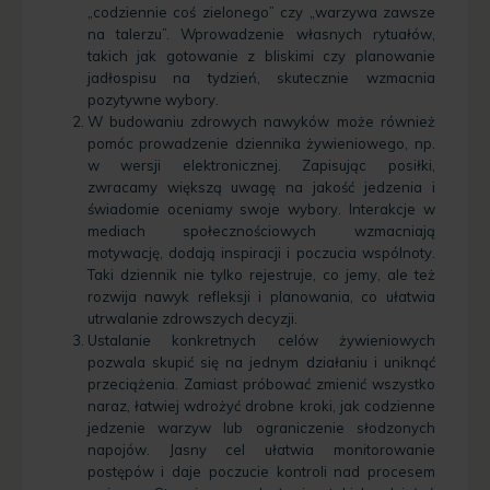
„codziennie coś zielonego” czy „warzywa zawsze
na talerzu”. Wprowadzenie własnych rytuałów,
takich jak gotowanie z bliskimi czy planowanie
jadłospisu na tydzień, skutecznie wzmacnia
pozytywne wybory.
W budowaniu zdrowych nawyków może również
pomóc prowadzenie dziennika żywieniowego, np.
w wersji elektronicznej. Zapisując posiłki,
zwracamy większą uwagę na jakość jedzenia i
świadomie oceniamy swoje wybory. Interakcje w
mediach społecznościowych wzmacniają
motywację, dodają inspiracji i poczucia wspólnoty.
Taki dziennik nie tylko rejestruje, co jemy, ale też
rozwija nawyk refleksji i planowania, co ułatwia
utrwalanie zdrowszych decyzji.
Ustalanie konkretnych celów żywieniowych
pozwala skupić się na jednym działaniu i uniknąć
przeciążenia. Zamiast próbować zmienić wszystko
naraz, łatwiej wdrożyć drobne kroki, jak codzienne
jedzenie warzyw lub ograniczenie słodzonych
napojów. Jasny cel ułatwia monitorowanie
postępów i daje poczucie kontroli nad procesem