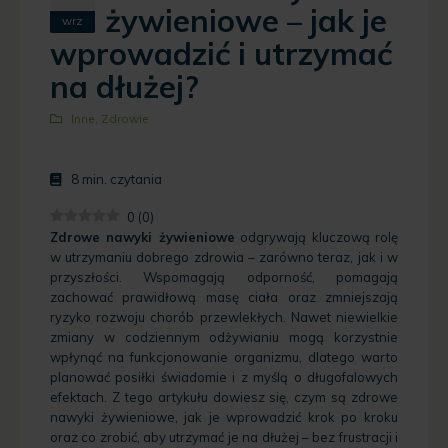
żywieniowe – jak je
wrz
wprowadzić i utrzymać
na dłużej?
Inne
,
Zdrowie
8
min. czytania
0
(
0
)
Zdrowe nawyki żywieniowe
odgrywają kluczową rolę
w utrzymaniu dobrego zdrowia – zarówno teraz, jak i w
przyszłości. Wspomagają odporność, pomagają
zachować prawidłową masę ciała oraz zmniejszają
ryzyko rozwoju chorób przewlekłych. Nawet niewielkie
zmiany w codziennym odżywianiu mogą korzystnie
wpłynąć na funkcjonowanie organizmu, dlatego warto
planować posiłki świadomie i z myślą o długofalowych
efektach. Z tego artykułu dowiesz się, czym są zdrowe
nawyki żywieniowe, jak je wprowadzić krok po kroku
oraz co zrobić, aby utrzymać je na dłużej – bez frustracji i