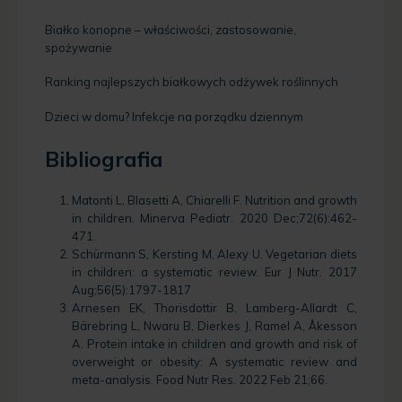
Białko konopne – właściwości, zastosowanie,
spożywanie
Ranking najlepszych białkowych odżywek roślinnych
Dzieci w domu? Infekcje na porządku dziennym
Bibliografia
Matonti L, Blasetti A, Chiarelli F. Nutrition and growth
in children. Minerva Pediatr. 2020 Dec;72(6):462-
471.
Schürmann S, Kersting M, Alexy U. Vegetarian diets
in children: a systematic review. Eur J Nutr. 2017
Aug;56(5):1797-1817
Arnesen EK, Thorisdottir B, Lamberg-Allardt C,
Bärebring L, Nwaru B, Dierkes J, Ramel A, Åkesson
A. Protein intake in children and growth and risk of
overweight or obesity: A systematic review and
meta-analysis. Food Nutr Res. 2022 Feb 21;66.