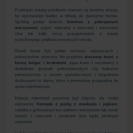
Przekąski między posiłkami również są świetną okazją,
by wprowadzić białko w łatwej do zjedzenia formie.
Spróbuj podać dziecku
hummus z pokrojonymi
warzywami
, jogurt naturalny z owocami i nasionami
chia lub kulki mocy przygotowane z masła
orzechowego, płatków owsianych i miodu.
Obiad może być pełen wartości odżywczych i
jednocześnie smaczny. Na przykład
pieczony łosoś z
kaszą bulgur i brokułami
, zupa krem z soczewicy z
dodatkiem grzanek pełnoziarnistych czy makaron
pełnoziarnisty z sosem pomidorowym i klopsikami
drobiowymi to dania, które z pewnością przypadną do
gustu najmłodszym.
Kolacja natomiast powinna być lżejsza, ale nadal
odżywcza.
Kanapki z pastą z awokado i jajkiem
,
sałatka z grillowanym kurczakiem i warzywami lub serek
wiejski z owocami i pestkami dyni będą idealnym
wyborem.