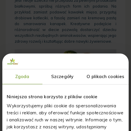
Jeśli Twoje dziecko nie przepada za pewnymi produktami
białkowymi, spróbuj różnych form ich podania. Na
przykład, zamiast podawać kawałek mięsa, przygotuj
drobiowe kotleciki, a fasolę zamień na kremową pastę
do smarowania kanapek. Kreatywne podejście i
różnorodność w diecie pozwolą dostarczyć dziecku
wszystkich niezbędnych aminokwasów, wspierając jego
zdrowy rozwój i kształtując dobre nawyki żywieniowe.
Zgoda
Szczegóły
O plikach cookies
Niniejsza strona korzysta z plików cookie
Wykorzystujemy pliki cookie do spersonalizowania
Badania nad białkiem w diecie
treści i reklam, aby oferować funkcje społecznościowe
i analizować ruch w naszej witrynie. Informacje o tym,
dziecka
jak korzystasz z naszej witryny, udostępniamy