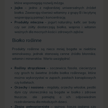
które wspomagają rozwój mózgu.
Jajka
– jedno z najbardziej uniwersalnych źródeł
białka. Zawierają również witaminy z grupy B i lecytynę
wspierającą pamięć i koncentrację.
Produkty mleczne
– jogurt naturalny, kefir, ser biały
czy ser żółty dostarczają białka, wapnia i witamin
ważnych dla mocnych kości i zdrowych zębów.
Białko roślinne
Produkty roślinne są nieco mniej bogate w niektóre
aminokwasy, jednak stanowią cenne źródło błonnika,
witamin i minerałów. Warto uwzględnić:
Rośliny strączkowe
– soczewica, fasola, ciecierzyca
czy groch to świetne źródła białka roślinnego, które
można wykorzystać w zupach, pastach kanapkowych
czy kotletach.
Orzechy i nasiona
– migdały, orzechy włoskie, pestki
dyni czy słonecznika są bogate w białko i zdrowe
tłuszcze, ale pamiętaj o ich odpowiednim
rozdrobnieniu dla młodszych dzieci.
Zboża pełnoziarniste
– quinoa, kasza jaglana czy