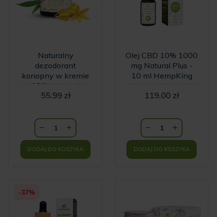
Naturalny
Olej CBD 10% 1000
dezodorant
mg Natural Plus -
konopny w kremie
10 ml HempKing
z CBD o zapachu
55.99
zł
119.00
zł
wanilii i kwiatów
Ylang Ylang
HempKing
DODAJ DO KOSZYKA
DODAJ DO KOSZYKA
-37%