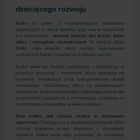
dziecięcego rozwoju
Białko to jeden z najważniejszych składników
odżywczych w diecie dziecka. Jego rola w organizmie
jest nieoceniona –
stanowi budulec dla mięśni, kości,
skóry i narządów wewnętrznych
. To właśnie dzięki
białku ciało dziecka może rosnąć, regenerować
uszkodzone tkanki i rozwijać się w zdrowy sposób.
Białko pełni też funkcję regulacyjną – uczestniczy w
produkcji enzymów i hormonów, które wpływają na
trawienie, metabolizm oraz funkcjonowanie układu
nerwowego. Aminokwasy, które są podstawowymi
jednostkami budulcowymi białka, odgrywają ważną rolę
w procesach związanych z koncentracją i pamięcią, co
ma znaczenie szczególnie w wieku szkolnym.
Rola białka jest równie istotna w budowaniu
odporności.
Pomaga ono w produkcji przeciwciał, które
chronią organizm przed infekcjami i chorobami.
Niedobór białka może więc prowadzić do osłabienia