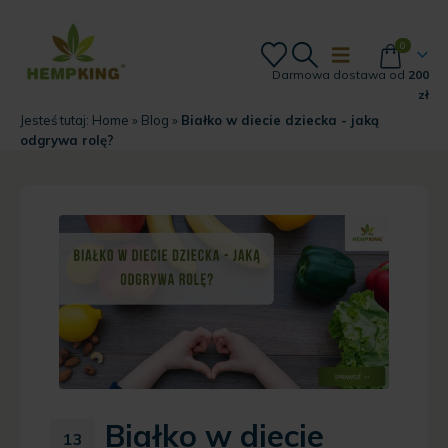
0
Darmowa dostawa od
200
zł
Jesteś tutaj:
Home
»
Blog
»
Białko w diecie dziecka - jaką
odgrywa rolę?
Białko w diecie
13