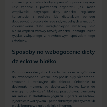
codziennych posiłkach, aby zapewnić odpowiednią jego
ilość zgodnie z potrzebami organizmu. Jeśli masz
wątpliwości dotyczące diety dziecka, regularne
konsultacje z pediatrą lub dietetykiem pomogą
dopasować jadłospis do jego indywidualnych wymagań.
Zbilansowana dieta uwzględniająca właściwą ilość
białka wspiera zdrowy rozwój dziecka i pomaga unikać
ryzyka związanego z niewłaściwym spożyciem tego
składnika.
Sposoby na wzbogacenie diety
dziecka w białko
Wzbogacenie diety dziecka w białko nie musi być trudne
ani czasochłonne. Ważne, aby posiłki były różnorodne,
smaczne i atrakcyjne dla dziecka. Śniadanie to
doskonały moment, by dostarczyć białko, które da
energię na cały dzień. Możesz przygotować
owsiankę
na mleku z dodatkiem jogurtu i garści orzechów
,
jajecznicę z warzywami i pełnoziarnistym pieczywem lub
placki bananowe na bazie jajek i twarogu.