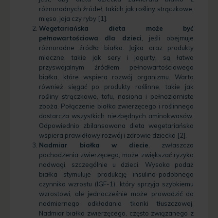
różnorodnych źródeł, takich jak rośliny strączkowe,
mięso, jaja czy ryby [1].
Wegetariańska dieta może być
pełnowartościowa dla dzieci
, jeśli obejmuje
różnorodne źródła białka. Jajka oraz produkty
mleczne, takie jak sery i jogurty, są łatwo
przyswajalnym źródłem pełnowartościowego
białka, które wspiera rozwój organizmu. Warto
również sięgać po produkty roślinne, takie jak
rośliny strączkowe, tofu, nasiona i pełnoziarniste
zboża. Połączenie białka zwierzęcego i roślinnego
dostarcza wszystkich niezbędnych aminokwasów.
Odpowiednio zbilansowana dieta wegetariańska
wspiera prawidłowy rozwój i zdrowie dziecka [2].
Nadmiar białka w diecie
, zwłaszcza
pochodzenia zwierzęcego, może zwiększać ryzyko
nadwagi, szczególnie u dzieci. Wysoka podaż
białka stymuluje produkcję insulino-podobnego
czynnika wzrostu (IGF-1), który sprzyja szybkiemu
wzrostowi, ale jednocześnie może prowadzić do
nadmiernego odkładania tkanki tłuszczowej.
Nadmiar białka zwierzęcego, często związanego z