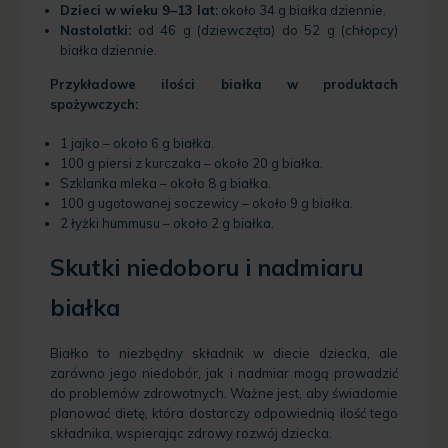
Dzieci w wieku 9–13 lat:
około 34 g białka dziennie.
Nastolatki:
od 46 g (dziewczęta) do 52 g (chłopcy)
białka dziennie.
Przykładowe ilości białka w produktach
spożywczych:
1 jajko – około 6 g białka.
100 g piersi z kurczaka – około 20 g białka.
Szklanka mleka – około 8 g białka.
100 g ugotowanej soczewicy – około 9 g białka.
2 łyżki hummusu – około 2 g białka.
Skutki niedoboru i nadmiaru
białka
Białko to niezbędny składnik w diecie dziecka, ale
zarówno jego niedobór, jak i nadmiar mogą prowadzić
do problemów zdrowotnych. Ważne jest, aby świadomie
planować dietę, która dostarczy odpowiednią ilość tego
składnika, wspierając zdrowy rozwój dziecka.