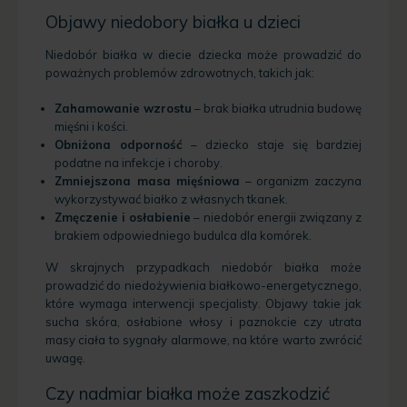
Objawy niedobory białka u dzieci
Niedobór białka w diecie dziecka może prowadzić do
poważnych problemów zdrowotnych, takich jak:
Zahamowanie wzrostu
– brak białka utrudnia budowę
mięśni i kości.
Obniżona odporność
– dziecko staje się bardziej
podatne na infekcje i choroby.
Zmniejszona masa mięśniowa
– organizm zaczyna
wykorzystywać białko z własnych tkanek.
Zmęczenie i osłabienie
– niedobór energii związany z
brakiem odpowiedniego budulca dla komórek.
W skrajnych przypadkach niedobór białka może
prowadzić do niedożywienia białkowo-energetycznego,
które wymaga interwencji specjalisty. Objawy takie jak
sucha skóra, osłabione włosy i paznokcie czy utrata
masy ciała to sygnały alarmowe, na które warto zwrócić
uwagę.
Czy nadmiar białka może zaszkodzić