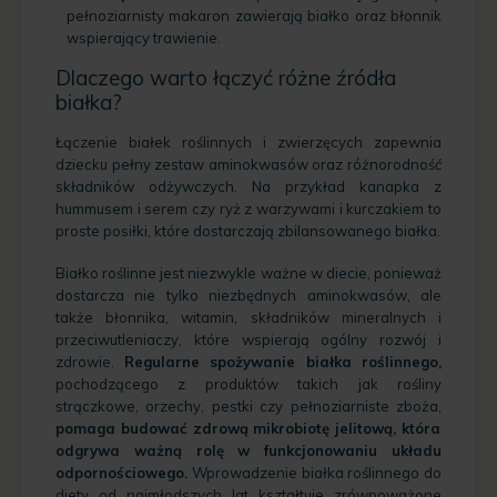
pełnoziarnisty makaron zawierają białko oraz błonnik
wspierający trawienie.
Dlaczego warto łączyć różne źródła
białka?
Łączenie białek roślinnych i zwierzęcych zapewnia
dziecku pełny zestaw aminokwasów oraz różnorodność
składników odżywczych. Na przykład kanapka z
hummusem i serem czy ryż z warzywami i kurczakiem to
proste posiłki, które dostarczają zbilansowanego białka.
Białko roślinne
jest niezwykle ważne w diecie, ponieważ
dostarcza nie tylko niezbędnych aminokwasów, ale
także błonnika, witamin, składników mineralnych i
przeciwutleniaczy, które wspierają ogólny rozwój i
zdrowie.
Regularne spożywanie białka roślinnego,
pochodzącego z produktów takich jak rośliny
strączkowe, orzechy, pestki czy pełnoziarniste zboża,
pomaga budować zdrową mikrobiotę jelitową, która
odgrywa ważną rolę w funkcjonowaniu układu
odpornościowego.
Wprowadzenie białka roślinnego do
diety od najmłodszych lat kształtuje zrównoważone