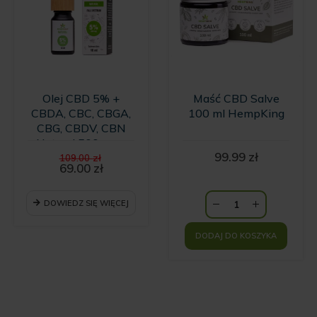
Olej CBD 5% +
Maść CBD Salve
CBDA, CBC, CBGA,
100 ml HempKing
CBG, CBDV, CBN
Natural 500 mg -
Pierwotna
99.99
zł
10ml
109.00
zł
cena
69.00
zł
Aktualna
wynosiła:
cena
109.00 zł.
wynosi:
DOWIEDZ SIĘ WIĘCEJ
69.00 zł.
DODAJ DO KOSZYKA