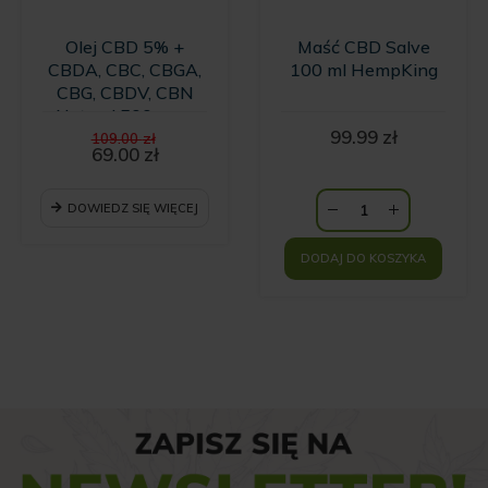
Olej CBD 5% +
Maść CBD Salve
CBDA, CBC, CBGA,
100 ml HempKing
CBG, CBDV, CBN
Natural 500 mg -
Pierwotna
99.99
zł
10ml
109.00
zł
cena
69.00
zł
Aktualna
wynosiła:
cena
109.00 zł.
wynosi:
DOWIEDZ SIĘ WIĘCEJ
69.00 zł.
DODAJ DO KOSZYKA