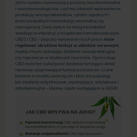
Jest to system równoważący procesy neurohormonalne
i neuroimmunologiczne, czyli ma zdolność wpływania na
produkcję neuroprzekaźników, cytokin zapalnych i
przeciwzapalnych komunikację neuronalną czy
neurogenezę. Swój wpływ na mózg kannabidiol
zawdzięcza interakcji z receptorami kannabinoidowymi
CBD1 i CB2 – poprzez wpływanie na ich prace
może
regulować określone funkcje w układzie nerwowym
,
między innymi wykazując działanie neuroprotekcyjne
czy naprawcze w strukturach neuronów. Oprócz tego
CBD może też wykazywać działanie tonizujące układ
nerwowy i poprawiające funkcje poznawcze. Liczne
badania w modelu zwierzęcym i kliniczne pokazują
też działanie antystresowe, uspokajające, antylękowe i
antydepresyjne – objawy często występujące w ADHD.