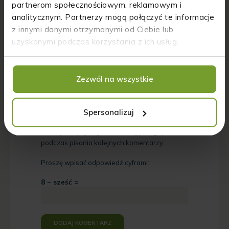
partnerom społecznościowym, reklamowym i
analitycznym. Partnerzy mogą połączyć te informacje
Nazwa
*
z innymi danymi otrzymanymi od Ciebie lub
uzyskanymi podczas korzystania z ich usług.
Adres email
*
Zezwól na wszystkie
Witryna internetowa
Spersonalizuj
Zapamiętaj moje dane w tej przeglądarce
podczas pisania kolejnych komentarzy.
Proszę wpisać odpowiedź cyframi:
8 − sześć =