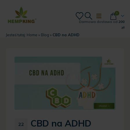
0
Darmowa dostawa od
200
zł
Jesteś tutaj:
Home
»
Blog
»
CBD na ADHD
CBD na ADHD
22