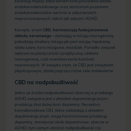
korelację między zaburzeniem funkcjonowania układu
endokannabinoidowego oraz obniżonym poziomem
endokannabinoidów we krwi w zaburzeniach
nieprorozwojowych, takich jak autyzm i ADHD.
Konopie, w tym
CBD, harmonizują funkcjonowanie
układu nerwowego
– stymulują w mózgu neurogenezę,
pobudzają struktury mózgu jak pień mózgu, hipokamp,
istota szara, kora mózgowa, móżdżek. Ponadto związek
wpływa na plastyczność synaptyczną i ułatwia
neurogenezę, czyli nowotworzenie komórek
neuronowych. W związku z tym, że CBD jest związkiem
plejotropowym, działa poprzez różne cele molekularne.
CBD na nadpobudliwość
Jedno ze źródeł nadpobudliwości obecnej w przebiegu
ADHD związane jest z układem dopaminergicznym i
produkcją zbyt dużej ilości dopaminy. Receptory
kannabinoidowe CB1, które oddziałują z układem
dopaminergicznym, mogą harmonizować produkcję
dopaminy, zmniejszać skoki dopaminowe, obecne w
ADHD i tym samym obniżać nadpobudliwość czy