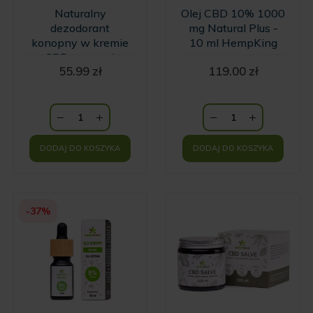
Naturalny
Olej CBD 10% 1000
dezodorant
mg Natural Plus -
konopny w kremie
10 ml HempKing
z CBD o zapachu
55.99
zł
119.00
zł
wanilii i kwiatów
Ylang Ylang
HempKing
DODAJ DO KOSZYKA
DODAJ DO KOSZYKA
-37%