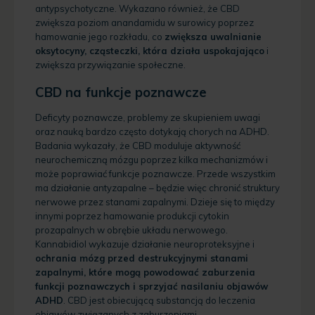
antypsychotyczne. Wykazano również, że CBD
zwiększa poziom anandamidu w surowicy poprzez
hamowanie jego rozkładu, co
zwiększa uwalnianie
oksytocyny, cząsteczki, która działa uspokajająco
i
zwiększa przywiązanie społeczne.
CBD na funkcje poznawcze
Deficyty poznawcze, problemy ze skupieniem uwagi
oraz nauką bardzo często dotykają chorych na ADHD.
Badania wykazały, że CBD moduluje aktywność
neurochemiczną mózgu poprzez kilka mechanizmów i
może poprawiać funkcje poznawcze. Przede wszystkim
ma działanie antyzapalne – będzie więc chronić struktury
nerwowe przez stanami zapalnymi. Dzieje się to między
innymi poprzez hamowanie produkcji cytokin
prozapalnych w obrębie układu nerwowego.
Kannabidiol wykazuje działanie neuroproteksyjne i
ochrania mózg przed destrukcyjnymi stanami
zapalnymi, które mogą powodować zaburzenia
funkcji poznawczych i sprzyjać nasilaniu objawów
ADHD
. CBD jest obiecującą substancją do leczenia
objawów związanych z zaburzeniami