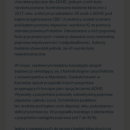
charakterystyczne dla ADHD. Jednym z nich było
randomizowane i kontrolowane badanie kliniczne z
2017 roku, w którym przebadano 30 osób z ADHD pod
kątem przyjmowania CBD. Uczestnicy zostali ocenieni
pod kątem poziomu objawów i wyników IQ za pomocą
standaryzowanych testów. Odnotowano u nich poprawę
funkcji poznawczych i redukcji objawów oraz nominalną
poprawę impulsywności i nadpobudliwości. Autorzy
badania stwierdzili jednak, że ich wyniki były
niejednoznaczne.
W innym, niedawnym badaniu kanadyjski zespół
badawczy składający się z farmakologów i psychiatrów
z uniwersytetów w Manitobie i Saskatchewan w
Kanadzie opisał przypadki trzech pacjentów
przyjmujących konopie jako opcję leczenia ADHD.
Wywiady z pacjentami pokazały subiektywną poprawę
objawów i jakości życia. Ochotników poddano
też analizie pod kątem cech depresji, leku, pobudzenia i
deficyt poznawczy. W przypadku każdego z elementów
u pacjentów nastąpiła poprawa (od 7 do 81%).
Jedno z największych do tej pory badań klinicznych na