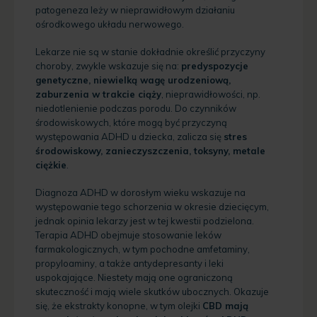
patogeneza leży w nieprawidłowym działaniu
ośrodkowego układu nerwowego.
Lekarze nie są w stanie dokładnie określić przyczyny
choroby, zwykle wskazuje się na:
predyspozycje
genetyczne, niewielką wagę urodzeniową,
zaburzenia w trakcie ciąży
, nieprawidłowości, np.
niedotlenienie podczas porodu. Do czynników
środowiskowych, które mogą być przyczyną
występowania ADHD u dziecka, zalicza się
stres
środowiskowy, zanieczyszczenia, toksyny, metale
ciężkie
.
Diagnoza ADHD w dorosłym wieku wskazuje na
występowanie tego schorzenia w okresie dziecięcym,
jednak opinia lekarzy jest w tej kwestii podzielona.
Terapia ADHD obejmuje stosowanie leków
farmakologicznych, w tym pochodne amfetaminy,
propyloaminy, a także antydepresanty i leki
uspokajające. Niestety mają one ograniczoną
skuteczność i mają wiele skutków ubocznych. Okazuje
się, że ekstrakty konopne, w tym olejki
CBD mają