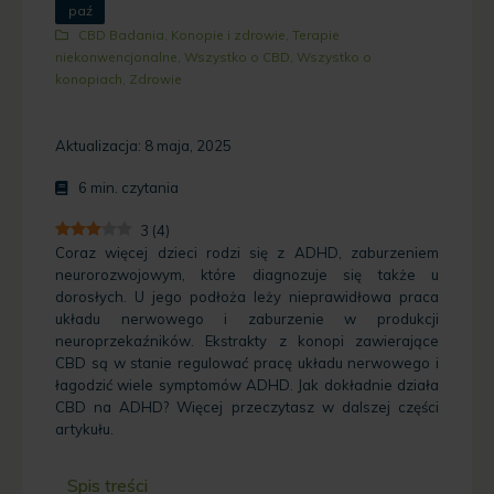
paź
CBD Badania
,
Konopie i zdrowie
,
Terapie
niekonwencjonalne
,
Wszystko o CBD
,
Wszystko o
konopiach
,
Zdrowie
Aktualizacja: 8 maja, 2025
6
min. czytania
3
(
4
)
Coraz więcej dzieci rodzi się z ADHD, zaburzeniem
neurorozwojowym, które diagnozuje się także u
dorosłych. U jego podłoża leży nieprawidłowa praca
układu nerwowego i zaburzenie w produkcji
neuroprzekaźników. Ekstrakty z konopi zawierające
CBD są w stanie regulować pracę układu nerwowego i
łagodzić wiele symptomów ADHD. Jak dokładnie działa
CBD na ADHD? Więcej przeczytasz w dalszej części
artykułu.
Spis treści