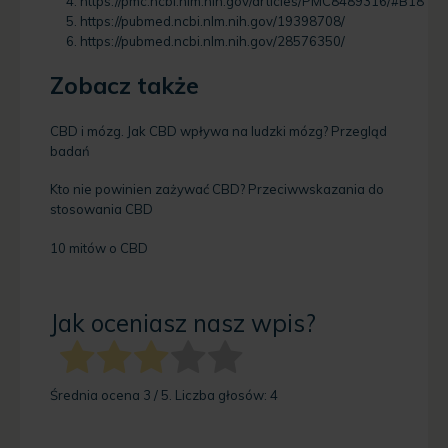
https://pmc.ncbi.nlm.nih.gov/articles/PMC8489316/#B18
https://pubmed.ncbi.nlm.nih.gov/19398708/
https://pubmed.ncbi.nlm.nih.gov/28576350/
Zobacz także
CBD i mózg. Jak CBD wpływa na ludzki mózg? Przegląd
badań
Kto nie powinien zażywać CBD? Przeciwwskazania do
stosowania CBD
10 mitów o CBD
Jak oceniasz nasz wpis?
Średnia ocena
3
/ 5. Liczba głosów:
4