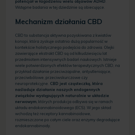
potencjał w łagodzeniu wielu objawów ADHD
.
Wstępne badania w tej dziedzinie są obiecujące.
Mechanizm działania CBD
CBD to substancja aktywna pozyskiwana z kwiatów
konopi, która zyskuje ostatnio dużą popularność w
kontekście holistycznego podejścia do zdrowia. Olejki
zawierające ekstrakt CBD są od kilkudziesięciu lat
przedmiotem intensywnych badań naukowych. Istnieje
wiele potwierdzonych efektów terapeutycznych CBD, na
przykład działanie przeciwzapalne, antyutleniające,
przeciwbólowe, przeciwskurczowe czy
neuroprotekcyjne.
CBD jest cząsteczką, która
naśladuje działanie naszych endogennych
związków występujących naturalnie w układzie
nerwowym
, których produkcja odbywa się w ramach
układu endokannabinoidowego (ECS). W jego skład
wchodzą też receptory kannabinoidowe,
rozmieszczone po całym ciele oraz enzymy degradujące
endokannabinoidy.