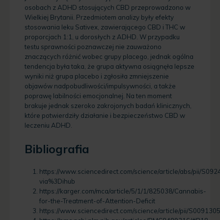
osobach z ADHD stosujących CBD przeprowadzono w
Wielkiej Brytanii. Przedmiotem analizy były efekty
stosowania leku Sativex, zawierającego CBD i THC w
proporcjach 1:1, u dorosłych z ADHD. W przypadku
testu sprawności poznawczej nie zauważono
znaczących różnić wobec grupy placego, jednak ogólna
tendencja była taka, że ​​grupa aktywna osiągnęła lepsze
wyniki niż grupa placebo i zgłosiła zmniejszenie
objawów nadpobudliwości/impulsywności, a także
poprawę labilności emocjonalnej. Na ten moment
brakuje jednak szeroko zakrojonych badań klinicznych,
które potwierdziły działanie i bezpieczeństwo CBD w
leczeniu ADHD.
Bibliografia
https://www.sciencedirect.com/science/article/abs/pii/S0
via%3Dihub
https://karger.com/mca/article/5/1/1/825038/Cannabis-
for-the-Treatment-of-Attention-Deficit
https://www.sciencedirect.com/science/article/pii/S0091