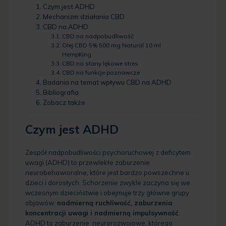
Czym jest ADHD
Mechanizm działania CBD
CBD na ADHD
CBD na nadpobudliwość
Olej CBD 5% 500 mg Natural 10 ml
HempKing
CBD na stany lękowe stres
CBD na funkcje poznawcze
Badania na temat wpływu CBD na ADHD
Bibliografia
Zobacz także
Czym jest ADHD
Zespół nadpobudliwości psychoruchowej z deficytem
uwagi (ADHD) to przewlekłe zaburzenie
neurobehawioralne, które jest bardzo powszechne u
dzieci i dorosłych. Schorzenie zwykle zaczyna się we
wczesnym dzieciństwie
i obejmuje trzy główne grupy
objawów:
nadmierną ruchliwość, zaburzenia
koncentracji uwagi i nadmierną impulsywność
.
ADHD to zaburzenie neurorozwojowe, którego