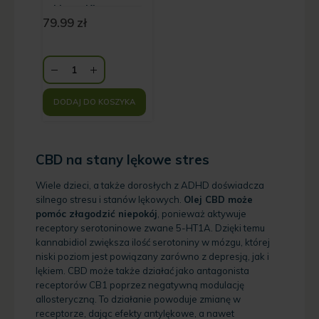
HempKing
79.99
zł
DODAJ DO KOSZYKA
CBD na stany lękowe stres
Wiele dzieci, a także dorosłych z ADHD doświadcza
silnego stresu i stanów lękowych.
Olej CBD może
pomóc złagodzić niepokój
, ponieważ aktywuje
receptory serotoninowe zwane 5-HT1A. Dzięki temu
kannabidiol zwiększa ilość serotoniny w mózgu, której
niski poziom jest powiązany zarówno z depresją, jak i
lękiem. CBD może także działać jako antagonista
receptorów CB1 poprzez negatywną modulację
allosteryczną. To działanie powoduje zmianę w
receptorze, dając efekty antylękowe, a nawet