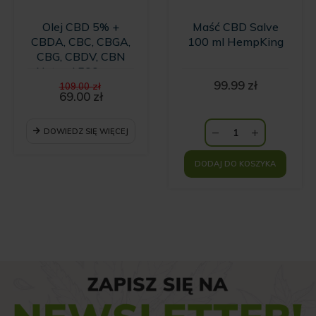
Olej CBD 5% +
Maść CBD Salve
CBDA, CBC, CBGA,
100 ml HempKing
CBG, CBDV, CBN
Natural 500 mg -
Pierwotna
99.99
zł
10ml
109.00
zł
cena
69.00
zł
Aktualna
wynosiła:
cena
109.00 zł.
wynosi:
DOWIEDZ SIĘ WIĘCEJ
69.00 zł.
DODAJ DO KOSZYKA