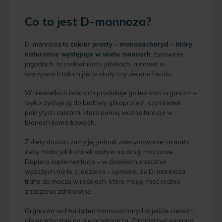
Co to jest D-mannoza?
D-mannoza to
cukier prosty – monosacharyd – który
naturalnie występuje w wielu owocach
: żurawinie,
jagodach, brzoskwiniach, jabłkach, a nawet w
warzywach takich jak brokuły czy zielona fasola.
W niewielkich ilościach produkuje go też sam organizm –
wykorzystuje ją do budowy glikoprotein, czyli białek
pokrytych cukrami, które pełnią ważne funkcje w
błonach komórkowych.
Z diety dostarczamy jej jednak zdecydowanie za mało,
żeby miała jakikolwiek wpływ na drogi moczowe.
Dopiero suplementacja – w dawkach znacznie
wyższych niż te z jedzenia – sprawia, że D-mannoza
trafia do moczu w ilościach, które mogą mieć realne
znaczenie zdrowotne.
Organizm wchłania ten monosacharyd w jelicie cienkim,
ale praktycznie go nie przetwarza. Zamiast być spalany