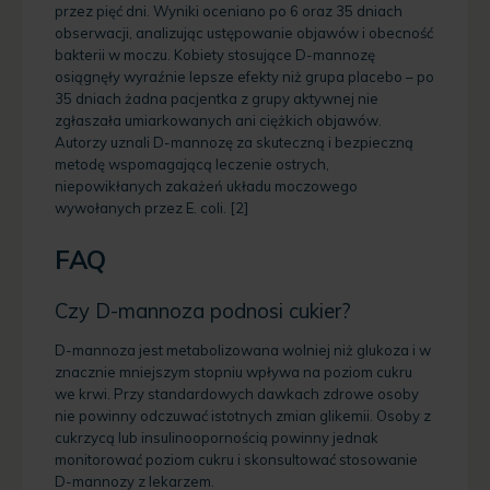
przez pięć dni. Wyniki oceniano po 6 oraz 35 dniach
obserwacji, analizując ustępowanie objawów i obecność
bakterii w moczu. Kobiety stosujące D-mannozę
osiągnęły wyraźnie lepsze efekty niż grupa placebo – po
35 dniach żadna pacjentka z grupy aktywnej nie
zgłaszała umiarkowanych ani ciężkich objawów.
Autorzy uznali D-mannozę za skuteczną i bezpieczną
metodę wspomagającą leczenie ostrych,
niepowikłanych zakażeń układu moczowego
wywołanych przez E. coli. [2]
FAQ
Czy D-mannoza podnosi cukier?
D-mannoza jest metabolizowana wolniej niż glukoza i w
znacznie mniejszym stopniu wpływa na poziom cukru
we krwi. Przy standardowych dawkach zdrowe osoby
nie powinny odczuwać istotnych zmian glikemii. Osoby z
cukrzycą lub insulinoopornością powinny jednak
monitorować poziom cukru i skonsultować stosowanie
D-mannozy z lekarzem.