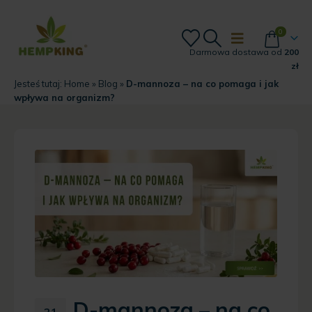
0
Darmowa dostawa od
200
zł
Jesteś tutaj:
Home
»
Blog
»
D-mannoza – na co pomaga i jak
wpływa na organizm?
D-mannoza – na co
21