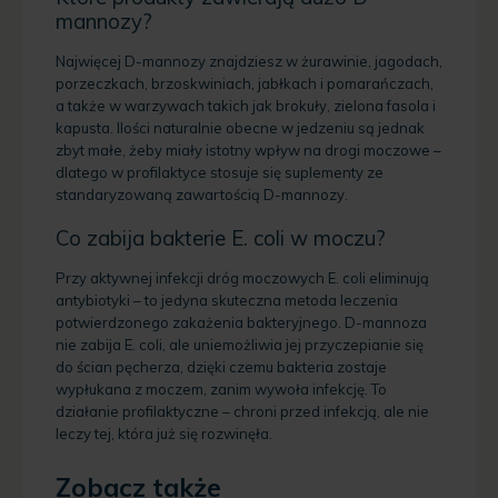
mannozy?
Najwięcej D-mannozy znajdziesz w żurawinie, jagodach,
porzeczkach, brzoskwiniach, jabłkach i pomarańczach,
a także w warzywach takich jak brokuły, zielona fasola i
kapusta. Ilości naturalnie obecne w jedzeniu są jednak
zbyt małe, żeby miały istotny wpływ na drogi moczowe –
dlatego w profilaktyce stosuje się suplementy ze
standaryzowaną zawartością D-mannozy.
Co zabija bakterie E. coli w moczu?
Przy aktywnej infekcji dróg moczowych E. coli eliminują
antybiotyki – to jedyna skuteczna metoda leczenia
potwierdzonego zakażenia bakteryjnego. D-mannoza
nie zabija E. coli, ale uniemożliwia jej przyczepianie się
do ścian pęcherza, dzięki czemu bakteria zostaje
wypłukana z moczem, zanim wywoła infekcję. To
działanie profilaktyczne – chroni przed infekcją, ale nie
leczy tej, która już się rozwinęła.
Zobacz także