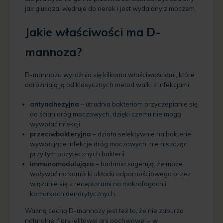
jak glukoza, wędruje do nerek i jest wydalany z moczem.
Jakie właściwości ma D-
mannoza?
D-mannoza wyróżnia się kilkoma właściwościami, które
odróżniają ją od klasycznych metod walki z infekcjami:
antyadhezyjna
– utrudnia bakteriom przyczepianie się
do ścian dróg moczowych, dzięki czemu nie mogą
wywołać infekcji,
przeciwbakteryjna
– działa selektywnie na bakterie
wywołujące infekcje dróg moczowych, nie niszcząc
przy tym pożytecznych bakterii
immunomodulująca
– badania sugerują, że może
wpływać na komórki układu odpornościowego przez
wiązanie się z receptorami na makrofagach i
komórkach dendrytycznych.
Ważną cechą D-mannozy jest też to, że nie zaburza
naturalnej flory jelitowej ani pochwowej – w