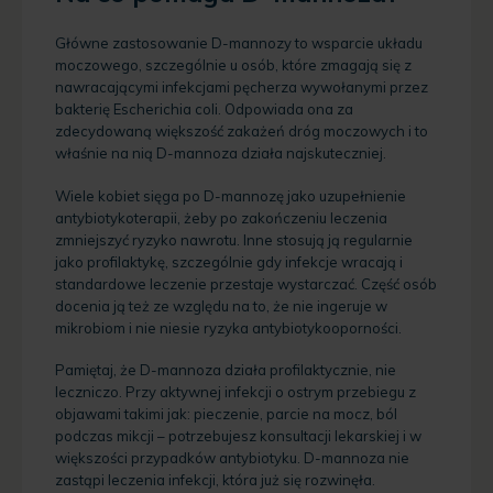
Główne zastosowanie D-mannozy to wsparcie układu
moczowego, szczególnie u osób, które zmagają się z
nawracającymi infekcjami pęcherza wywołanymi przez
bakterię Escherichia coli. Odpowiada ona za
zdecydowaną większość zakażeń dróg moczowych i to
właśnie na nią D-mannoza działa najskuteczniej.
Wiele kobiet sięga po D-mannozę jako uzupełnienie
antybiotykoterapii, żeby po zakończeniu leczenia
zmniejszyć ryzyko nawrotu. Inne stosują ją regularnie
jako profilaktykę, szczególnie gdy infekcje wracają i
standardowe leczenie przestaje wystarczać. Część osób
docenia ją też ze względu na to, że nie ingeruje w
mikrobiom i nie niesie ryzyka antybiotykooporności.
Pamiętaj, że D-mannoza działa profilaktycznie, nie
leczniczo. Przy aktywnej infekcji o ostrym przebiegu z
objawami takimi jak: pieczenie, parcie na mocz, ból
podczas mikcji – potrzebujesz konsultacji lekarskiej i w
większości przypadków antybiotyku. D-mannoza nie
zastąpi leczenia infekcji, która już się rozwinęła.