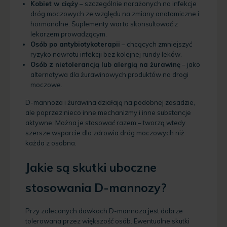
Kobiet w ciąży
– szczególnie narażonych na infekcje
dróg moczowych ze względu na zmiany anatomiczne i
hormonalne. Suplementy warto skonsultować z
lekarzem prowadzącym.
Osób po antybiotykoterapii
– chcących zmniejszyć
ryzyko nawrotu infekcji bez kolejnej rundy leków.
Osób z nietolerancją lub alergią na żurawinę
– jako
alternatywa dla żurawinowych produktów na drogi
moczowe.
D-mannoza i żurawina działają na podobnej zasadzie,
ale poprzez nieco inne mechanizmy i inne substancje
aktywne. Można je stosować razem – tworzą wtedy
szersze wsparcie dla zdrowia dróg moczowych niż
każda z osobna.
Jakie są skutki uboczne
stosowania D-mannozy?
Przy zalecanych dawkach D-mannoza jest dobrze
tolerowana przez większość osób. Ewentualne skutki