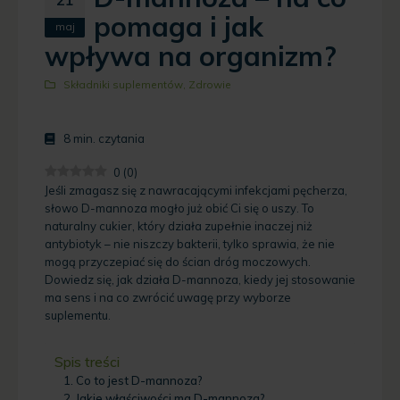
pomaga i jak
maj
wpływa na organizm?
Składniki suplementów
,
Zdrowie
8
min. czytania
0
(
0
)
Jeśli zmagasz się z nawracającymi infekcjami pęcherza,
słowo D-mannoza mogło już obić Ci się o uszy. To
naturalny cukier, który działa zupełnie inaczej niż
antybiotyk – nie niszczy bakterii, tylko sprawia, że nie
mogą przyczepiać się do ścian dróg moczowych.
Dowiedz się, jak działa D-mannoza, kiedy jej stosowanie
ma sens i na co zwrócić uwagę przy wyborze
suplementu.
Spis treści
Co to jest D-mannoza?
Jakie właściwości ma D-mannoza?