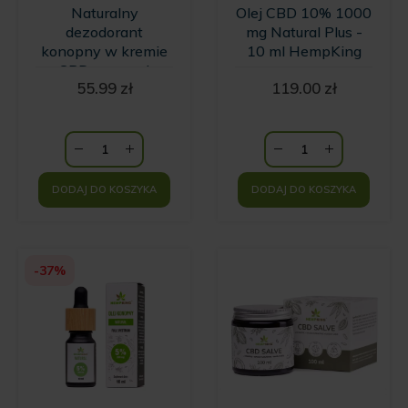
Naturalny
Olej CBD 10% 1000
dezodorant
mg Natural Plus -
konopny w kremie
10 ml HempKing
z CBD o zapachu
55.99
zł
119.00
zł
wanilii i kwiatów
Ylang Ylang
HempKing
DODAJ DO KOSZYKA
DODAJ DO KOSZYKA
-37%