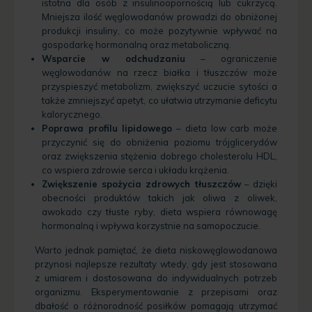
istotna dla osób z insulinoopornością lub cukrzycą.
Mniejsza ilość węglowodanów prowadzi do obniżonej
produkcji insuliny, co może pozytywnie wpływać na
gospodarkę hormonalną oraz metaboliczną.
Wsparcie w odchudzaniu
– ograniczenie
węglowodanów na rzecz białka i tłuszczów może
przyspieszyć metabolizm, zwiększyć uczucie sytości a
także zmniejszyć apetyt, co ułatwia utrzymanie deficytu
kalorycznego.
Poprawa profilu lipidowego
– dieta low carb może
przyczynić się do obniżenia poziomu trójglicerydów
oraz zwiększenia stężenia dobrego cholesterolu HDL,
co wspiera zdrowie serca i układu krążenia.
Zwiększenie spożycia zdrowych tłuszczów
– dzięki
obecności produktów takich jak oliwa z oliwek,
awokado czy tłuste ryby, dieta wspiera równowagę
hormonalną i wpływa korzystnie na samopoczucie.
Warto jednak pamiętać, że dieta niskowęglowodanowa
przynosi najlepsze rezultaty wtedy, gdy jest stosowana
z umiarem i dostosowana do indywidualnych potrzeb
organizmu. Eksperymentowanie z przepisami oraz
dbałość o różnorodność posiłków pomagają utrzymać