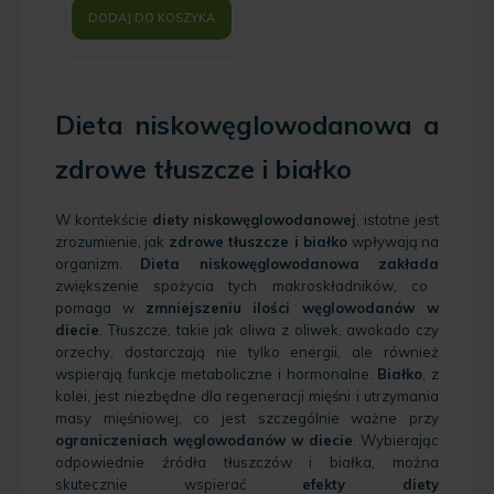
DODAJ DO KOSZYKA
Dieta niskowęglowodanowa a
zdrowe tłuszcze i białko
W kontekście
diety niskowęglowodanowej
, istotne jest
zrozumienie, jak
zdrowe tłuszcze i białko
wpływają na
organizm.
Dieta niskowęglowodanowa zakłada
zwiększenie spożycia tych makroskładników, co
pomaga w
zmniejszeniu ilości węglowodanów w
diecie
. Tłuszcze, takie jak oliwa z oliwek, awokado czy
orzechy, dostarczają nie tylko energii, ale również
wspierają funkcje metaboliczne i hormonalne.
Białko
, z
kolei, jest niezbędne dla regeneracji mięśni i utrzymania
masy mięśniowej, co jest szczególnie ważne przy
ograniczeniach węglowodanów w diecie
. Wybierając
odpowiednie źródła tłuszczów i białka, można
skutecznie wspierać
efekty diety