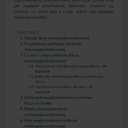
czym dokładnie polega ta dieta, jakie są jej zasady oraz
jak wygląda przykładowy jadłospis. Dowiesz się
również, co warto jeść, a czego unikać, aby osiągnąć
najlepsze rezultaty.
Spis treści
Zasady diety niskowęglowodanowej
Przykładowy jadłospis na diecie
niskowęglowodanowej
Co jeść i czego unikać na diecie
niskowęglowodanowej?
Witamina D3+K2 Biowen w kapsułkach – 90
kapsułek
Elektrolity Vital Charge+ Biowen malinowe –
250 g
Witamina B Complex + Biowen – 90
kapsułek
Dieta niskowęglowodanowa a zdrowe
tłuszcze i białko
Efekty stosowania diety
niskowęglowodanowej
Rola węglowodanów w diecie
niskowęglowodanowej