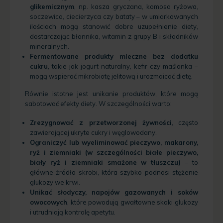
glikemicznym
, np. kasza gryczana, komosa ryżowa,
soczewica, ciecierzyca czy bataty – w umiarkowanych
ilościach mogą stanowić dobre uzupełnienie diety,
dostarczając błonnika, witamin z grupy B i składników
mineralnych.
Fermentowane produkty mleczne bez dodatku
cukru
, takie jak jogurt naturalny, kefir czy maślanka –
mogą wspierać mikrobiotę jelitową i urozmaicać dietę.
Równie istotne jest unikanie produktów, które mogą
sabotować efekty diety. W szczególności warto:
Zrezygnować z przetworzonej żywności
, często
zawierającej ukryte cukry i węglowodany.
Ograniczyć lub wyeliminować pieczywo, makarony,
ryż i ziemniaki (w szczególności białe pieczywo,
biały ryż i ziemniaki smażone w tłuszczu)
– to
główne źródła skrobi, która szybko podnosi stężenie
glukozy we krwi.
Unikać słodyczy, napojów gazowanych i soków
owocowych
, które powodują gwałtowne skoki glukozy
i utrudniają kontrolę apetytu.