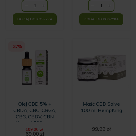
DODAJ DO KOSZYKA
DODAJ DO KOSZYKA
-37%
Olej CBD 5% +
Maść CBD Salve
CBDA, CBC, CBGA,
100 ml HempKing
CBG, CBDV, CBN
Natural 500 mg -
Pierwotna
99.99
zł
10ml
109.00
zł
cena
69.00
zł