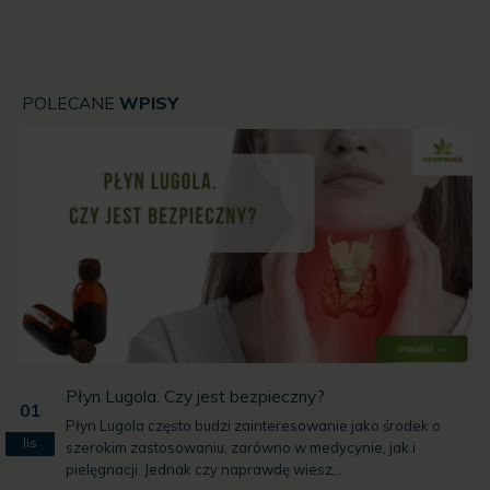
POLECANE
WPISY
CBD, THC vs seks
08
Szybkie tempo życia i stres wpływają nie tylko na nasze
maj
samopoczucie, ale też obniżają jakość życia wpływając na
funkcje seksualne....