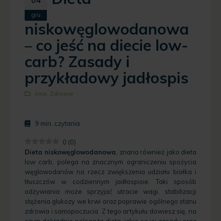
gru
niskowęglowodanowa
– co jeść na diecie low-
carb? Zasady i
przykładowy jadłospis
Inne
,
Zdrowie
9
min. czytania
0
(
0
)
Dieta niskowęglowodanowa
, znana również jako dieta
low carb, polega na znacznym ograniczeniu spożycia
węglowodanów na rzecz zwiększenia udziału białka i
tłuszczów w codziennym jadłospisie. Taki sposób
odżywiania może sprzyjać utracie wagi, stabilizacji
stężenia glukozy we krwi oraz poprawie ogólnego stanu
zdrowia i samopoczucia. Z tego artykułu dowiesz się, na