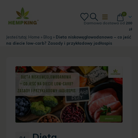
0
Darmowa dostawa od
200
zł
Jesteś tutaj:
Home
»
Blog
»
Dieta niskowęglowodanowa – co jeść
na diecie low-carb? Zasady i przykładowy jadłospis
Dieta
04