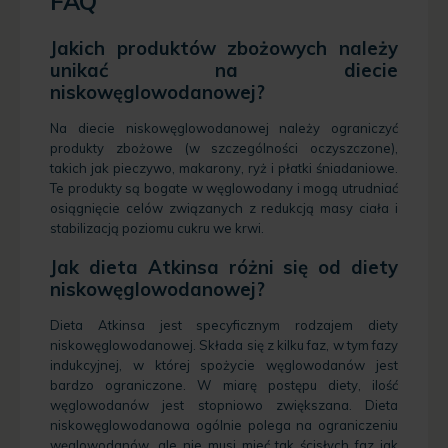
FAQ
Jakich produktów zbożowych należy
unikać na diecie
niskowęglowodanowej?
Na diecie niskowęglowodanowej należy ograniczyć
produkty zbożowe (w szczególności oczyszczone),
takich jak pieczywo, makarony, ryż i płatki śniadaniowe.
Te produkty są bogate w węglowodany i mogą utrudniać
osiągnięcie celów związanych z redukcją masy ciała i
stabilizacją poziomu cukru we krwi.
Jak dieta Atkinsa różni się od diety
niskowęglowodanowej?
Dieta Atkinsa jest specyficznym rodzajem diety
niskowęglowodanowej. Składa się z kilku faz, w tym fazy
indukcyjnej, w której spożycie węglowodanów jest
bardzo ograniczone. W miarę postępu diety, ilość
węglowodanów jest stopniowo zwiększana. Dieta
niskowęglowodanowa ogólnie polega na ograniczeniu
węglowodanów, ale nie musi mieć tak ścisłych faz jak