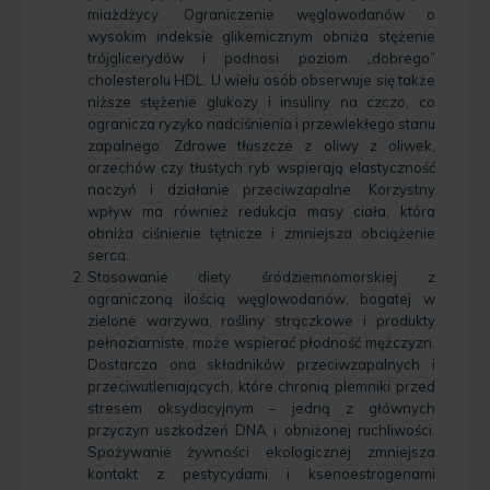
miażdżycy. Ograniczenie węglowodanów o
wysokim indeksie glikemicznym obniża stężenie
trójglicerydów i podnosi poziom „dobrego”
cholesterolu HDL. U wielu osób obserwuje się także
niższe stężenie glukozy i insuliny na czczo, co
ogranicza ryzyko nadciśnienia i przewlekłego stanu
zapalnego. Zdrowe tłuszcze z oliwy z oliwek,
orzechów czy tłustych ryb wspierają elastyczność
naczyń i działanie przeciwzapalne. Korzystny
wpływ ma również redukcja masy ciała, która
obniża ciśnienie tętnicze i zmniejsza obciążenie
serca.
Stosowanie diety śródziemnomorskiej z
ograniczoną ilością węglowodanów, bogatej w
zielone warzywa, rośliny strączkowe i produkty
pełnoziarniste, może wspierać płodność mężczyzn.
Dostarcza ona składników przeciwzapalnych i
przeciwutleniających, które chronią plemniki przed
stresem oksydacyjnym – jedną z głównych
przyczyn uszkodzeń DNA i obniżonej ruchliwości.
Spożywanie żywności ekologicznej zmniejsza
kontakt z pestycydami i ksenoestrogenami