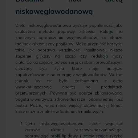
niskowęglowodanową
Dieta niskowęglowodanowa zyskuje popularność jako
skuteczna metoda poprawy zdrowia. Polega na
znacznym ograniczeniu węglowodanów, co obniża
ładunek glikemiczny posiłków. Może przynieść korzyści
takie jak poprawa wrażliwości insulinowej, niższe
stężenie glukozy na czczo czy redukcja masy
ciała. Coraz częściej poleca się ją osobom prowadzącym
siedzący tryb życia, które mają mniejsze
zapotrzebowanie na energię z węglowodanów. Ważne
jednak, by nie była utożsamiana z dietą
wysokotłuszczową opartą na produktach
przetworzonych. Powinna być dobrze zbilansowana,
bogata w warzywa, zdrowe tłuszcze i odpowiednią ilość
białka. Poznaj więc nieco więcej faktów na jej temat,
które można znaleźć w badaniach naukowych:
Dieta niskowęglowodanowa może wspierać
zdrowie układu sercowo-naczyniowego,
poprawiając profil lipidowy i zmniejszając ryzyko