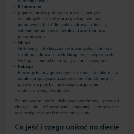
dopełnią posiłek.
II śniadanie:
Jogurt naturalny podany z garścią ulubionych
niesolonych orzechów oraz garścią owoców
jagodowych. To źródło białka, zdrowych tłuszczy,
witamin, składników mineralnych oraz błonnika
pokarmowego.
Obiad
:
Grillowany filet z kurczaka w towarzystwie sałatki z
rukoli, pomidorów i oliwek, skropionej oliwą z oliwek.
Do tego ulubiona kasza, np. gryczana lub jaglana.
Kolacja
:
Pieczony łosoś z gotowanymi brokułami i kalafiorem to
idealna propozycja na zakończenie dnia. Danie jest
pożywne, a przy tym nie obciąża organizmu
nadmiarem węglowodanów.
Zbilansowana dieta niskowęglowodanowa pozwala
cieszyć się różnorodnymi smakami, jednocześnie
wspierając zdrowie i kontrolę masy ciała.
Co jeść i czego unikać na diecie