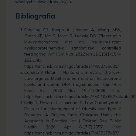
własnych celów zdrowotnych.
Bibliografia
Ebbeling CB, Knapp A, Johnson A, Wong JMW,
Greco KF, Ma C, Mora S, Ludwig DS. Effects of a
low-carbohydrate diet on insulin-resistant
dyslipoproteinemia-a randomized controlled
feeding trial. Am J Clin Nutr. 2022 Jan 11;115(1):154-
162.Link:
https://pmc.ncbi.nlm.nih.gov/articles/PMC8755039/
Corsetti V, Notari T, Montano L. Effects of the low-
carb organic Mediterranean diet on testosterone
levels and sperm DNA fragmentation. Curr Res
Food Sci. 2023 Nov 15;7:100636. Link:
https://pmc.ncbi.nlm.nih.gov/articles/PMC10689274/#abs0
Kelly T, Unwin D, Finucane F. Low-Carbohydrate
Diets in the Management of Obesity and Type 2
Diabetes: A Review from Clinicians Using the
Approach in Practice. Int J Environ Res Public
Health. 2020 Apr 8;17(7):2557. Link:
https://pmc.ncbi.nlm.nih.gov/articles/PMC7177487/