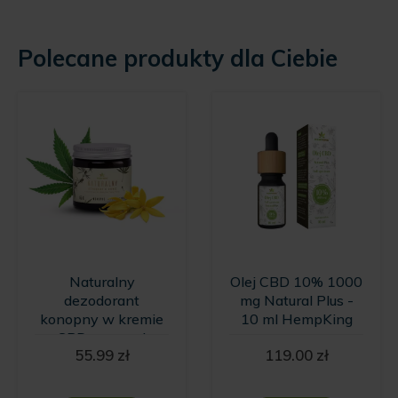
Polecane produkty dla Ciebie
Naturalny
Olej CBD 10% 1000
dezodorant
mg Natural Plus -
konopny w kremie
10 ml HempKing
z CBD o zapachu
55.99
zł
119.00
zł
wanilii i kwiatów
Ylang Ylang
HempKing