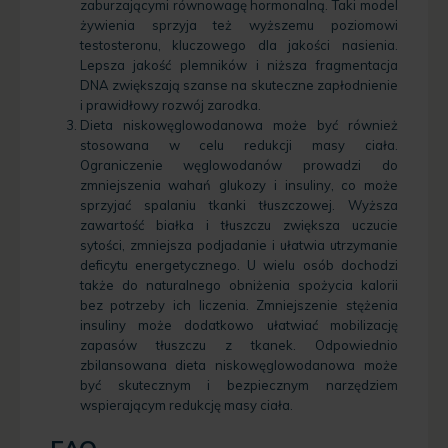
zaburzającymi równowagę hormonalną. Taki model
żywienia sprzyja też wyższemu poziomowi
testosteronu, kluczowego dla jakości nasienia.
Lepsza jakość plemników i niższa fragmentacja
DNA zwiększają szanse na skuteczne zapłodnienie
i prawidłowy rozwój zarodka.
Dieta niskowęglowodanowa może być również
stosowana w celu redukcji masy ciała.
Ograniczenie węglowodanów prowadzi do
zmniejszenia wahań glukozy i insuliny, co może
sprzyjać spalaniu tkanki tłuszczowej. Wyższa
zawartość białka i tłuszczu zwiększa uczucie
sytości, zmniejsza podjadanie i ułatwia utrzymanie
deficytu energetycznego. U wielu osób dochodzi
także do naturalnego obniżenia spożycia kalorii
bez potrzeby ich liczenia. Zmniejszenie stężenia
insuliny może dodatkowo ułatwiać mobilizację
zapasów tłuszczu z tkanek. Odpowiednio
zbilansowana dieta niskowęglowodanowa może
być skutecznym i bezpiecznym narzędziem
wspierającym redukcję masy ciała.