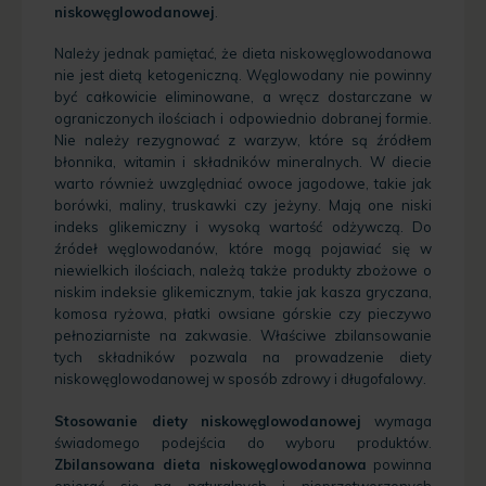
niskowęglowodanowej
.
Należy jednak pamiętać, że dieta niskowęglowodanowa
nie jest dietą ketogeniczną. Węglowodany nie powinny
być całkowicie eliminowane, a wręcz dostarczane w
ograniczonych ilościach i odpowiednio dobranej formie.
Nie należy rezygnować z warzyw, które są źródłem
błonnika, witamin i składników mineralnych. W diecie
warto również uwzględniać owoce jagodowe, takie jak
borówki, maliny, truskawki czy jeżyny. Mają one niski
indeks glikemiczny i wysoką wartość odżywczą. Do
źródeł węglowodanów, które mogą pojawiać się w
niewielkich ilościach, należą także produkty zbożowe o
niskim indeksie glikemicznym, takie jak kasza gryczana,
komosa ryżowa, płatki owsiane górskie czy pieczywo
pełnoziarniste na zakwasie. Właściwe zbilansowanie
tych składników pozwala na prowadzenie diety
niskowęglowodanowej w sposób zdrowy i długofalowy.
Stosowanie diety niskowęglowodanowej
wymaga
świadomego podejścia do wyboru produktów.
Zbilansowana dieta niskowęglowodanowa
powinna
opierać się na naturalnych i nieprzetworzonych