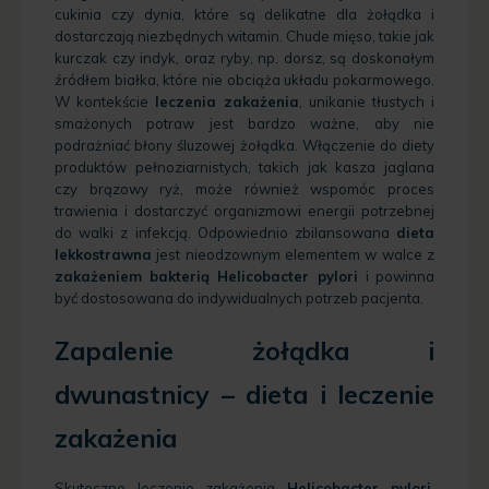
cukinia czy dynia, które są delikatne dla żołądka i
dostarczają niezbędnych witamin. Chude mięso, takie jak
kurczak czy indyk, oraz ryby, np. dorsz, są doskonałym
źródłem białka, które nie obciąża układu pokarmowego.
W kontekście
leczenia zakażenia
, unikanie tłustych i
smażonych potraw jest bardzo ważne, aby nie
podrażniać błony śluzowej żołądka. Włączenie do diety
produktów pełnoziarnistych, takich jak kasza jaglana
czy brązowy ryż, może również wspomóc proces
trawienia i dostarczyć organizmowi energii potrzebnej
do walki z infekcją. Odpowiednio zbilansowana
dieta
lekkostrawna
jest nieodzownym elementem w walce z
zakażeniem bakterią Helicobacter pylori
i powinna
być dostosowana do indywidualnych potrzeb pacjenta.
Zapalenie żołądka i
dwunastnicy – dieta i leczenie
zakażenia
Skuteczne leczenie zakażenia
Helicobacter pylori
,