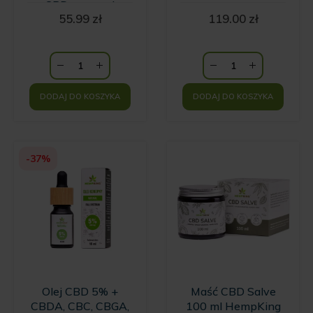
z CBD o zapachu
55.99
zł
119.00
zł
wanilii i kwiatów
Ylang Ylang
HempKing
DODAJ DO KOSZYKA
DODAJ DO KOSZYKA
-37%
Olej CBD 5% +
Maść CBD Salve
CBDA, CBC, CBGA,
100 ml HempKing