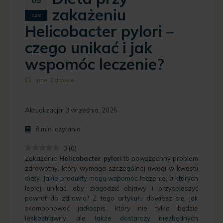
zakażeniu
cze
Helicobacter pylori –
czego unikać i jak
wspomóc leczenie?
Inne
,
Zdrowie
Aktualizacja: 3 września, 2025
8
min. czytania
0
(
0
)
Zakażenie
Helicobacter pylori
to powszechny problem
zdrowotny, który wymaga szczególnej uwagi w kwestii
diety. Jakie produkty mogą wspomóc leczenie, a których
lepiej unikać, aby złagodzić objawy i przyspieszyć
powrót do zdrowia? Z tego artykułu dowiesz się, jak
skomponować jadłospis, który nie tylko będzie
lekkostrawny, ale także dostarczy niezbędnych