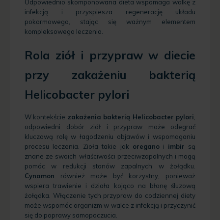
Odpowiednio skomponowana dieta wspomaga walkę z
infekcją i przyspiesza regenerację układu
pokarmowego, stając się ważnym elementem
kompleksowego leczenia.
Rola ziół i przypraw w diecie
przy zakażeniu bakterią
Helicobacter pylori
W kontekście
zakażenia bakterią Helicobacter pylori
,
odpowiedni dobór ziół i przypraw może odegrać
kluczową rolę w łagodzeniu objawów i wspomaganiu
procesu leczenia. Zioła takie jak
oregano
i
imbir
są
znane ze swoich właściwości przeciwzapalnych i mogą
pomóc w redukcji stanów zapalnych w żołądku.
Cynamon
również może być korzystny, ponieważ
wspiera trawienie i działa kojąco na błonę śluzową
żołądka. Włączenie tych przypraw do codziennej diety
może wspomóc organizm w walce z infekcją i przyczynić
się do poprawy samopoczucia.