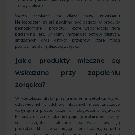
oliwy z oliwek.
Warto pamiętać, że
dieta przy zakażeniu
Helicobacter pylori
powinna być bogata w produkty
pełnoziarniste i probiotyki, które wspomagają florę
bakteryjną jelit. Unikajmy natomiast potraw tłustych,
smażonych oraz ostrych przypraw, które mogą
podrażniać błonę śluzową żołądka.
Jakie produkty mleczne są
wskazane przy zapaleniu
żołądka?
W kontekście
diety przy zapaleniu żołądka
, wybór
odpowiednich produktów mlecznych może znacząco
wpłynąć na proces leczenia i złagodzenie objawów.
Produkty mleczne, takie jak
jogurty naturalne
i kefiry,
są szczególnie polecane, ponieważ zawierają
probiotyki, które wspomagają florę bakteryjną jelit i
mogą przyczynić się do poprawy funkcjonowania