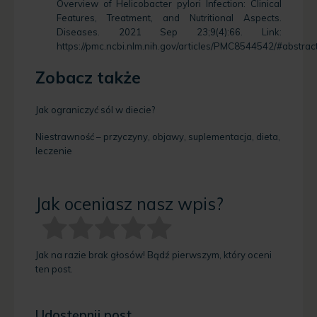
Overview of Helicobacter pylori Infection: Clinical
Features, Treatment, and Nutritional Aspects.
Diseases. 2021 Sep 23;9(4):66. Link:
https://pmc.ncbi.nlm.nih.gov/articles/PMC8544542/#abstrac
Zobacz także
Jak ograniczyć sól w diecie?
Niestrawność – przyczyny, objawy, suplementacja, dieta,
leczenie
Jak oceniasz nasz wpis?
Jak na razie brak głosów! Bądź pierwszym, który oceni
ten post.
Udostępnij post