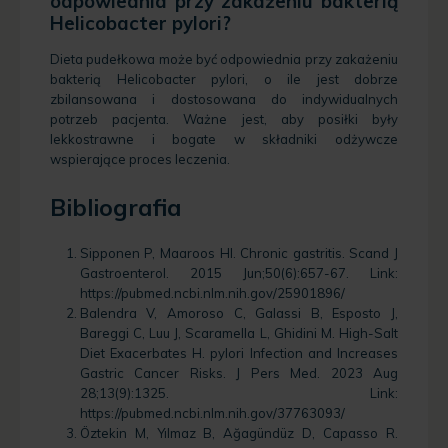
odpowiednia przy zakażeniu bakterią
Helicobacter pylori?
Dieta pudełkowa może być odpowiednia przy zakażeniu
bakterią Helicobacter pylori, o ile jest dobrze
zbilansowana i dostosowana do indywidualnych
potrzeb pacjenta. Ważne jest, aby posiłki były
lekkostrawne i bogate w składniki odżywcze
wspierające proces leczenia.
Bibliografia
Sipponen P, Maaroos HI. Chronic gastritis. Scand J
Gastroenterol. 2015 Jun;50(6):657-67. Link:
https://pubmed.ncbi.nlm.nih.gov/25901896/
Balendra V, Amoroso C, Galassi B, Esposto J,
Bareggi C, Luu J, Scaramella L, Ghidini M. High-Salt
Diet Exacerbates H. pylori Infection and Increases
Gastric Cancer Risks. J Pers Med. 2023 Aug
28;13(9):1325. Link:
https://pubmed.ncbi.nlm.nih.gov/37763093/
Öztekin M, Yılmaz B, Ağagündüz D, Capasso R.