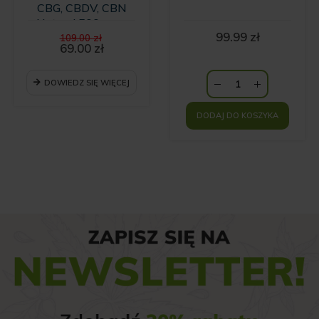
CBG, CBDV, CBN
Natural 500 mg -
Pierwotna
99.99
zł
10ml
109.00
zł
cena
69.00
zł
Aktualna
wynosiła:
cena
109.00 zł.
wynosi:
DOWIEDZ SIĘ WIĘCEJ
69.00 zł.
DODAJ DO KOSZYKA