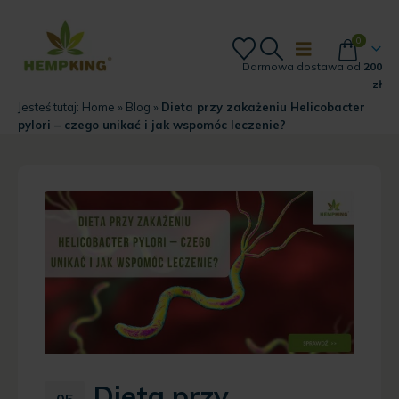
0
Darmowa dostawa od
200
zł
Jesteś tutaj:
Home
»
Blog
»
Dieta przy zakażeniu Helicobacter
pylori – czego unikać i jak wspomóc leczenie?
Dieta przy
05