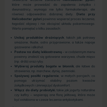
które może prowadzić do zapalenia żołądka i
dwunastnicy, wymaga nie tylko farmakoterapii, ale
również odpowiednio dobranej diety.
Dieta przy
Helicobacter pylori
powinna wspierać proces leczenia,
łagodzić objawy i nie obciążać układu pokarmowego.
Warto pamiętać o kilku zasadach:
Unikaj produktów drażniących
, takich jak potrawy
smażone, tłuste, ostro przyprawione, a także napoje
gazowane i alkohol.
Postaw na dietę lekkostrawną
– w codziennym menu
powinny znaleźć się gotowane warzywa, chude mięso
(np. drób) oraz ryby.
Wybieraj produkty bogate w błonnik
, ale łatwe do
strawienia, np. marchew, dynię, ziemniaki.
Spożywaj posiłki regularnie
, w małych porcjach, co
pomaga utrzymać stabilny poziom kwasów
żołądkowych i zmniejszyć dyskomfort.
Włącz do diety probiotyki
, takie jak jogurty naturalne
czy kefiry – wspierają one florę jelitową, która może
być osłabiona w czasie leczenia antybiotykami.