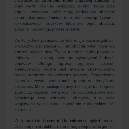
prowadzić do
zapalenia błony śluzowej żołądka
. Z
diety warto również wykluczyć alkohol, kawę oraz
napoje gazowane, które mogą dodatkowo obciążać
układ pokarmowy. Zamiast tego, zaleca się spożywanie
lekkostrawnych posiłków, które nie będą obciążać
żołądka i wspomogą proces leczenia.
Warto jednak pamiętać, że tolerancja poszczególnych
produktów przy zakażeniu Helicobacter pylori może być
bardzo indywidualna. To, co u jednej osoby powoduje
dolegliwości, u innej może nie wywoływać żadnych
objawów. Dlatego oprócz ogólnych zaleceń
dietetycznych, ważne jest uważne obserwowanie
reakcji organizmu na konkretne pokarmy. Prowadzenie
dziennika żywieniowego może pomóc w identyfikacji
produktów, które nasilają objawy, takich jak ból żołądka,
zgaga czy wzdęcia. Dieta powinna być dostosowana do
aktualnego stanu zdrowia i objawów, a w razie
wątpliwości warto skonsultować się z dietetykiem lub
lekarzem.
W kontekście
leczenia Helicobacter pylori
, warto
skupić się na produktach, które mogą wspierać organizm