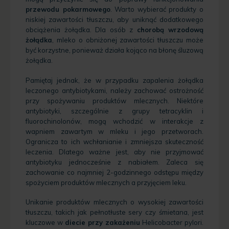
przewodu pokarmowego
. Warto wybierać produkty o
niskiej zawartości tłuszczu, aby uniknąć dodatkowego
obciążenia żołądka. Dla osób z
chorobą wrzodową
żołądka
, mleko o obniżonej zawartości tłuszczu może
być korzystne, ponieważ działa kojąco na błonę śluzową
żołądka.
Pamiętaj jednak, że w przypadku zapalenia żołądka
leczonego antybiotykami, należy zachować ostrożność
przy spożywaniu produktów mlecznych. Niektóre
antybiotyki, szczególnie z grupy tetracyklin i
fluorochinolonów, mogą wchodzić w interakcje z
wapniem zawartym w mleku i jego przetworach.
Ogranicza to ich wchłanianie i zmniejsza skuteczność
leczenia. Dlatego ważne jest, aby nie przyjmować
antybiotyku jednocześnie z nabiałem. Zaleca się
zachowanie co najmniej 2-godzinnego odstępu między
spożyciem produktów mlecznych a przyjęciem leku.
Unikanie produktów mlecznych o wysokiej zawartości
tłuszczu, takich jak pełnotłuste sery czy śmietana, jest
kluczowe w
diecie przy zakażeniu
Helicobacter pylori.