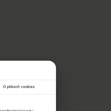
O plikach cookies
 społecznościowe i