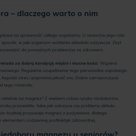
ra – dlaczego warto o nim
wpływa na sprawność całego organizmu. U seniorów jego rola
ę sposób, w jaki organizm wchłania składniki odżywcze. Zbyt
 prowadzić do poważnych problemów ze zdrowiem.
iada za dobrą kondycję mięśni i mocne kości
. Wspiera
nerwowego. Regularne uzupełnianie tego pierwiastka zapobiega
 łagodzi stres i poprawia jakość snu. Dobre samopoczucie
od tego minerału.
właśnie na magnez? Z wiekiem rośnie ryzyko niedoborów,
horoby przewlekłe, takie jak cukrzyca czy problemy układu
sto trudniej przyswaja magnez z pożywienia, dlatego
 elementem codziennej profilaktyki zdrowotnej.
 niedoboru magnezu u seniorów?