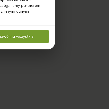
udostępniamy partnerom
 z innymi danymi
ezwól na wszystkie