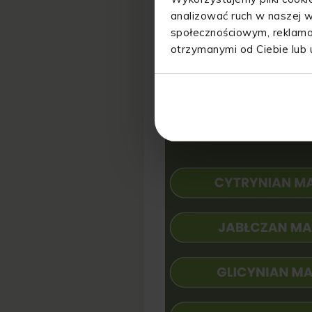
Warto też pamiętać, że niedobó
analizować ruch w naszej w
cukrzycy, nadciśnienia czy oste
społecznościowym, reklamo
otrzymanymi od Ciebie lub 