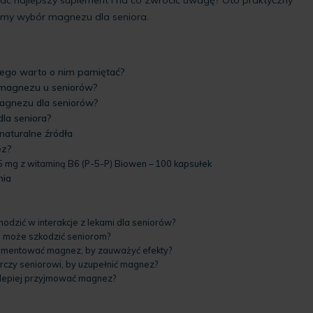
domy wybór magnezu dla seniora.
zego warto o nim pamiętać?
 magnezu u seniorów?
magnezu dla seniorów?
la seniora?
naturalne źródła
ez?
 mg z witaminą B6 (P-5-P) Biowen – 100 kapsułek
nia
dzić w interakcje z lekami dla seniorów?
 może szkodzić seniorom?
lementować magnez, by zauważyć efekty?
rczy seniorowi, by uzupełnić magnez?
ajlepiej przyjmować magnez?