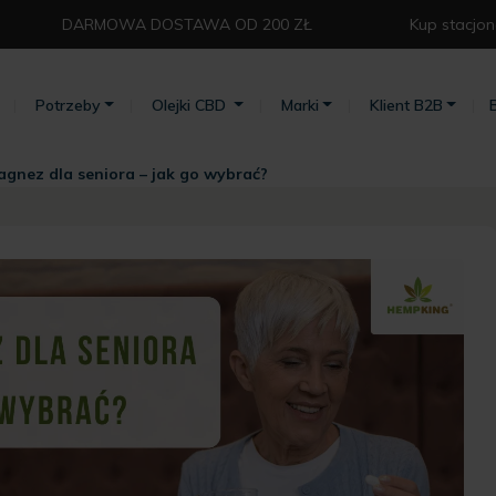
DARMOWA DOSTAWA OD 200 ZŁ⁣
Kup stacjon
Potrzeby
Olejki CBD
Marki
Klient B2B
gnez dla seniora – jak go wybrać?