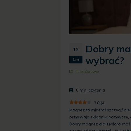
Dobry mag
12
wybrać?
kwi
Inne
,
Zdrowie
8
min. czytania
3.8
(
4
)
Magnez to minerał szczególnie
przyswaja składniki odżywcze,
Dobry magnez dla seniora może
poprawić sen i nastrój. Jak wy