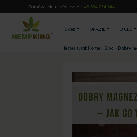
Zamówienie telefoniczne:
+48 884 734 844
Sklep
OKAZJE
O CBD
Jesteś tutaj:
Home
»
Blog
»
Dobry ma