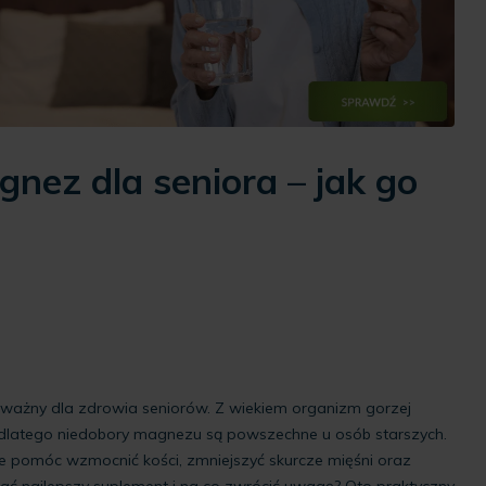
nez dla seniora – jak go
 ważny dla zdrowia seniorów. Z wiekiem organizm gorzej
 dlatego niedobory magnezu są powszechne u osób starszych.
 pomóc wzmocnić kości, zmniejszyć skurcze mięśni oraz
brać najlepszy suplement i na co zwrócić uwagę? Oto praktyczny