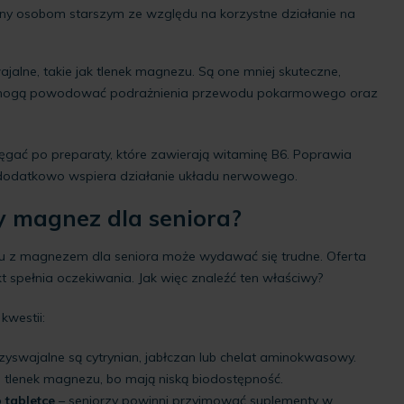
ny osobom starszym ze względu na korzystne działanie na
jalne, takie jak tlenek magnezu. Są one mniej skuteczne,
 mogą powodować podrażnienia przewodu pokarmowego oraz
ęgać po preparaty, które zawierają witaminę B6. Poprawia
dodatkowo wspiera działanie układu nerwowego.
y magnez dla seniora?
u z magnezem dla seniora może wydawać się trudne. Oferta
kt spełnia oczekiwania. Jak więc znaleźć ten właściwy?
kwestii:
rzyswajalne są cytrynian, jabłczan lub chelat aminokwasowy.
 tlenek magnezu, bo mają niską biodostępność.
 tabletce
– seniorzy powinni przyjmować suplementy w