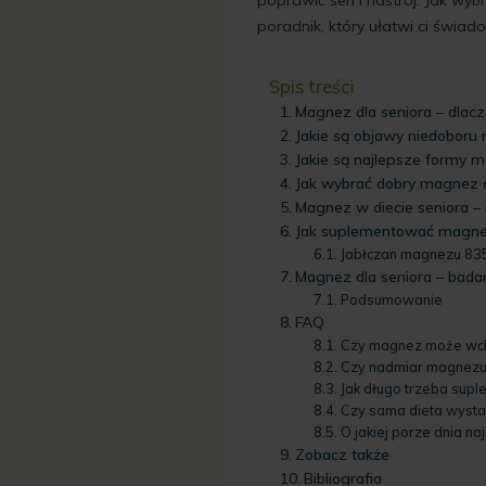
poradnik, który ułatwi ci świa
Spis treści
Magnez dla seniora – dlac
Jakie są objawy niedoboru
Jakie są najlepsze formy 
Jak wybrać dobry magnez d
Magnez w diecie seniora – 
Jak suplementować magn
Jabłczan magnezu 835
Magnez dla seniora – bada
Podsumowanie
FAQ
Czy magnez może wcho
Czy nadmiar magnezu
Jak długo trzeba sup
Czy sama dieta wysta
O jakiej porze dnia n
Zobacz także
Bibliografia