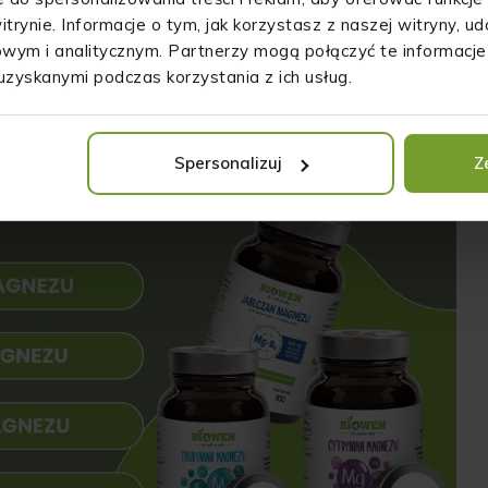
r magnezu może nasilać objawy już istniejących chorób, np.
itrynie. Informacje o tym, jak korzystasz z naszej witryny, 
oporozy.
wym i analitycznym. Partnerzy mogą połączyć te informacje
uzyskanymi podczas korzystania z ich usług.
Spersonalizuj
Z