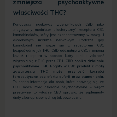
zmniejsza psychoaktywne
właściwości THC?
Kanadyjscy naukowcy zidentyfikowali CBD jako
„negatywny modulator allosteryczny” receptora CB1
kannabinoidów, który jest skoncentrowany w mózgu i
ośrodkowym układzie nerwowym. Podczas gdy
kannabidiol nie wiąże się z receptorem CB1
bezpośrednio jak THC. CBD oddziałuje z CB1 i zmienia
kształt receptora w sposób, który osłabia zdolność
wiązania się z THC przez CB1.
CBD obniża działanie
psychoaktywne THC.
Bogaty w CBD produkt z małą
zawartością THC może przynosić korzyści
terapeutyczne bez efektu euforii oraz otumanienia.
To cenna informacja dla osób, które obawiają się, że
CBD może mieć działanie psychoaktywne – wręcz
przeciwnie, to właśnie CBD sprawia, że suplementy
diety z konopi siewnych są tak bezpieczne.