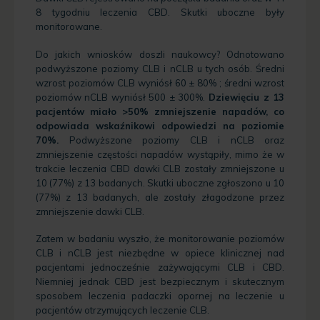
8 tygodniu leczenia CBD. Skutki uboczne były
monitorowane.
Do jakich wniosków doszli naukowcy? Odnotowano
podwyższone poziomy CLB i nCLB u tych osób. Średni
wzrost poziomów CLB wyniósł 60 ± 80% ; średni wzrost
poziomów nCLB wyniósł 500 ± 300%.
Dziewięciu z 13
pacjentów miało >50% zmniejszenie napadów, co
odpowiada wskaźnikowi odpowiedzi na poziomie
70%.
Podwyższone poziomy CLB i nCLB oraz
zmniejszenie częstości napadów wystąpiły, mimo że w
trakcie leczenia CBD dawki CLB zostały zmniejszone u
10 (77%) z 13 badanych. Skutki uboczne zgłoszono u 10
(77%) z 13 badanych, ale zostały złagodzone przez
zmniejszenie dawki CLB.
Zatem w badaniu wyszło, że monitorowanie poziomów
CLB i nCLB jest niezbędne w opiece klinicznej nad
pacjentami jednocześnie zażywającymi CLB i CBD.
Niemniej jednak CBD jest bezpiecznym i skutecznym
sposobem leczenia padaczki opornej na leczenie u
pacjentów otrzymujących leczenie CLB.