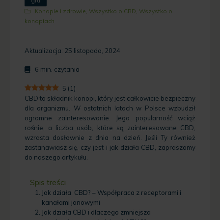
gru
Konopie i zdrowie
,
Wszystko o CBD
,
Wszystko o
konopiach
Aktualizacja: 25 listopada, 2024
6
min. czytania
5
(
1
)
CBD to składnik konopi, który jest całkowicie bezpieczny
dla organizmu. W ostatnich latach w Polsce wzbudził
ogromne zainteresowanie. Jego popularność wciąż
rośnie, a liczba osób, które są zainteresowane CBD,
wzrasta dosłownie z dnia na dzień. Jeśli Ty również
zastanawiasz się, czy jest i jak działa CBD, zapraszamy
do naszego artykułu.
Spis treści
Jak działa CBD? – Współpraca z receptorami i
kanałami jonowymi
Jak działa CBD i dlaczego zmniejsza