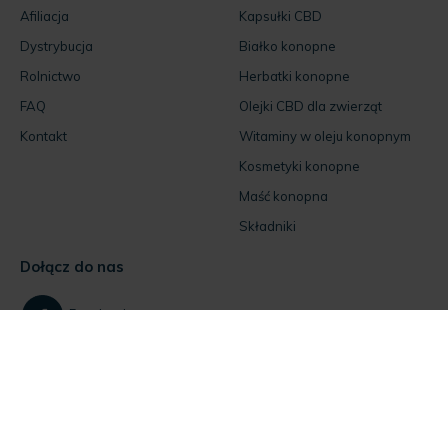
Afiliacja
Kapsułki CBD
Dystrybucja
Białko konopne
Rolnictwo
Herbatki konopne
FAQ
Olejki CBD dla zwierząt
Kontakt
Witaminy w oleju konopnym
Kosmetyki konopne
Maść konopna
Składniki
Dołącz do nas
Facebook
Instagram
Jeśli masz pytania