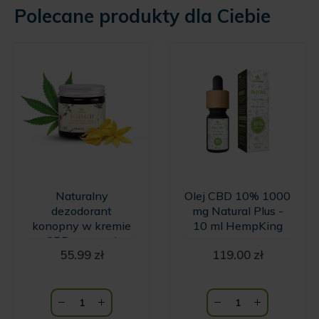
Polecane produkty dla Ciebie
Naturalny
Olej CBD 10% 1000
dezodorant
mg Natural Plus -
konopny w kremie
10 ml HempKing
z CBD o zapachu
55.99
zł
119.00
zł
wanilii i kwiatów
Ylang Ylang
HempKing