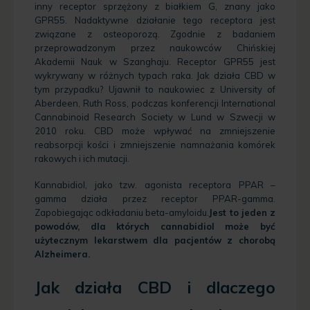
inny receptor sprzężony z białkiem G, znany jako
GPR55. Nadaktywne działanie tego receptora jest
związane z osteoporozą. Zgodnie z badaniem
przeprowadzonym przez naukowców Chińskiej
Akademii Nauk w Szanghaju. Receptor GPR55 jest
wykrywany w różnych typach raka. Jak działa CBD w
tym przypadku? Ujawnił to naukowiec z University of
Aberdeen, Ruth Ross, podczas konferencji International
Cannabinoid Research Society w Lund w Szwecji w
2010 roku. CBD może wpływać na zmniejszenie
reabsorpcji kości i zmniejszenie namnażania komórek
rakowych i ich mutacji.
Kannabidiol, jako tzw. agonista receptora PPAR –
gamma działa przez receptor PPAR-gamma.
Zapobiegając odkładaniu beta-amyloidu.
Jest to jeden z
powodów, dla których cannabidiol może być
użytecznym lekarstwem dla pacjentów z chorobą
Alzheimera.
Jak działa CBD i dlaczego