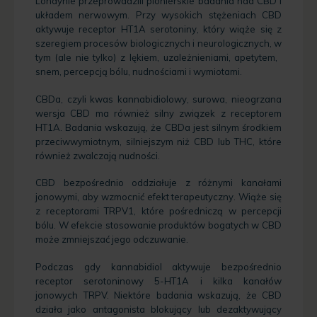
Londynie przeprowadzili pionierskie badania nad CBD i
układem nerwowym. Przy wysokich stężeniach CBD
aktywuje receptor HT1A serotoniny, który wiąże się z
szeregiem procesów biologicznych i neurologicznych, w
tym (ale nie tylko) z lękiem, uzależnieniami, apetytem, ​​
snem, percepcją bólu, nudnościami i wymiotami.
CBDa, czyli kwas kannabidiolowy, surowa, nieogrzana
wersja CBD ma również silny związek z receptorem
HT1A. Badania wskazują, że CBDa jest silnym środkiem
przeciwwymiotnym, silniejszym niż CBD lub THC, które
również zwalczają nudności.
CBD bezpośrednio oddziałuje z różnymi kanałami
jonowymi, aby wzmocnić efekt terapeutyczny. Wiąże się
z receptorami TRPV1, które pośredniczą w percepcji
bólu. W efekcie stosowanie produktów bogatych w CBD
może zmniejszać jego odczuwanie.
Podczas gdy kannabidiol aktywuje bezpośrednio
receptor serotoninowy 5-HT1A i kilka kanałów
jonowych TRPV. Niektóre badania wskazują, że CBD
działa jako antagonista blokujący lub dezaktywujący