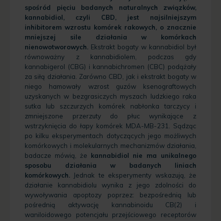
spośród pięciu badanych naturalnych związków,
kannabidiol, czyli CBD, jest najsilniejszym
inhibitorem wzrostu komórek rakowych, o znacznie
mniejszej sile działania w komórkach
nienowotworowych.
Ekstrakt bogaty w kannabidiol był
równoważny z kannabidiolem, podczas gdy
kannabigerol (CBG) i kannabichromen (CBC) podążały
za siłą działania. Zarówno CBD, jak i ekstrakt bogaty w
niego hamowały wzrost guzów ksenograftowych
uzyskanych w bezgrasiczych myszach ludzkiego raka
sutka lub szczurzych komórek nabłonka tarczycy i
zmniejszone przerzuty do płuc wynikające z
wstrzyknięcia do łapy komórek MDA-MB-231. Sądząc
po kilku eksperymentach dotyczących jego możliwych
komórkowych i molekularnych mechanizmów działania,
badacze mówią, że
kannabidiol nie ma unikalnego
sposobu działania w badanych liniach
komórkowych.
Jednak te eksperymenty wskazują, że
działanie kannabidiolu wynika z jego zdolności do
wywoływania apoptozy poprzez: bezpośrednią lub
pośrednią aktywację kannabinoidu CB(2) i
waniloidowego potencjału przejściowego receptorów