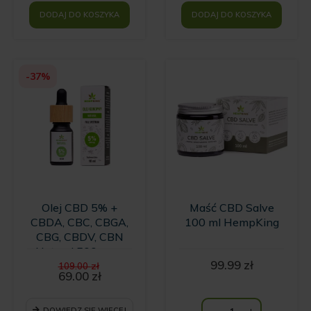
DODAJ DO KOSZYKA
DODAJ DO KOSZYKA
-37%
Olej CBD 5% +
Maść CBD Salve
CBDA, CBC, CBGA,
100 ml HempKing
CBG, CBDV, CBN
Natural 500 mg -
Pierwotna
99.99
zł
10ml
109.00
zł
cena
69.00
zł
Aktualna
wynosiła:
cena
109.00 zł.
wynosi:
DOWIEDZ SIĘ WIĘCEJ