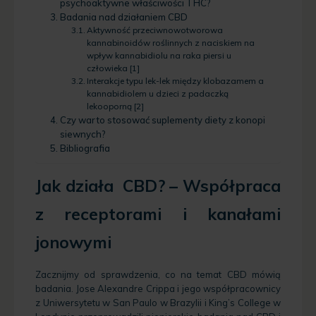
psychoaktywne właściwości THC?
Badania nad działaniem CBD
Aktywność przeciwnowotworowa
kannabinoidów roślinnych z naciskiem na
wpływ kannabidiolu na raka piersi u
człowieka [1]
Interakcje typu lek-lek między klobazamem a
kannabidiolem u dzieci z padaczką
lekooporną [2]
Czy warto stosować suplementy diety z konopi
siewnych?
Bibliografia
Jak działa CBD? – Współpraca
z receptorami i kanałami
jonowymi
Zacznijmy od sprawdzenia, co na temat CBD mówią
badania. Jose Alexandre Crippa i jego współpracownicy
z Uniwersytetu w San Paulo w Brazylii i King’s College w