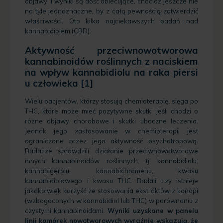
objawy. I wyniki są dość obiecujące, chociaż jeszcze nie
na tyle jednoznaczne, by z całą pewnością zatwierdzić
właściwości. Oto kilka najciekawszych badań nad
kannabidiolem (CBD).
Aktywność przeciwnowotworowa
kannabinoidów roślinnych z naciskiem
na wpływ kannabidiolu na raka piersi
u człowieka [1]
Wielu pacjentów, którzy stosują chemioterapię, sięga po
THC, które może mieć pozytywne skutki jeśli chodzi o
różne objawy chorobowe i skutki uboczne leczenia.
Jednak jego zastosowanie w chemioterapii jest
ograniczone przez jego aktywność psychotropową.
Badacze sprawdzili działanie przeciwnowotworowe
innych kannabinoidów roślinnych, tj. kannabidiolu,
kannabigerolu, kannabichromenu, kwasu
kannabidiolowego i kwasu THC. Badali czy istnieje
jakakolwiek korzyść ze stosowania ekstraktów z konopi
(wzbogaconych w kannabidiol lub THC) w porównaniu z
czystymi kannabinoidami.
Wyniki uzyskane w panelu
linii komórek nowotworowych wyraźnie wskazują, że