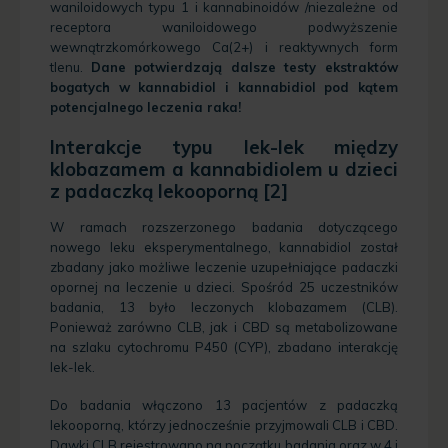
waniloidowych typu 1 i kannabinoidów /niezależne od
receptora waniloidowego podwyższenie
wewnątrzkomórkowego Ca(2+) i reaktywnych form
tlenu.
Dane potwierdzają dalsze testy ekstraktów
bogatych w kannabidiol i kannabidiol pod kątem
potencjalnego leczenia raka!
Interakcje typu lek-lek między
klobazamem a kannabidiolem u dzieci
z padaczką lekooporną [2]
W ramach rozszerzonego badania dotyczącego
nowego leku eksperymentalnego, kannabidiol został
zbadany jako możliwe leczenie uzupełniające padaczki
opornej na leczenie u dzieci. Spośród 25 uczestników
badania, 13 było leczonych klobazamem (CLB).
Ponieważ zarówno CLB, jak i CBD są metabolizowane
na szlaku cytochromu P450 (CYP), zbadano interakcję
lek-lek.
Do badania włączono 13 pacjentów z padaczką
lekooporną, którzy jednocześnie przyjmowali CLB i CBD.
Dawki CLB rejestrowano na początku badania oraz w 4 i