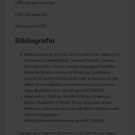
CBD dla sportowców
CBD dla zwierząt
Stosowanie CBD
Bibliografia
Alessia Ligresti, Aniello Schiano Moriello, Katarzyna
Starowicz, Isabel Matias, Simona Pisanti, Luciano
De Petrocellis, Chiara Laezza, Giuseppe Portella,
Maurizio Bifulco, Vincenzo Di Marzo „Antitumor
activity of plant cannabinoids with emphasis on the
effect of cannabidiol on human breast carcinoma”
https://pubmed.ncbi.nlm.nih.gov/16728591/
Alexandra L Geffrey, Sarah F Pollack, Patricia L
Bruno, Elizabeth A Thiele „Drug-drug interaction
between clobazam and cannabidiol in children with
refractory epilepsy”
https://pubmed.ncbi.nlm.nih.gov/26114620/