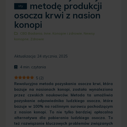
metodę produkcji
sty
osocza krwi z nasion
konopi
CBD Badania
,
Inne
,
Konopie i zdrowie
,
Newsy
konopne
,
Zdrowie
Aktualizacja: 24 stycznia, 2025
4
min. czytania
5
(
2
)
Rewolucyjna metoda pozyskania osocza krwi, która
bazuje na nasionach konopi, została wynaleziona
przez czeskich naukowców. Metoda ta umożliwia
pozyskanie odpowiednika ludzkiego osocza, które
bazuje w 100% na roślinnym surowcu pochodzącym
z nasion konopi. To nie tylko bardziej opłacalna
alternatywa dla pobierania ludzkiego osocza. To
też rozwiązanie kluczowych problemów związanych