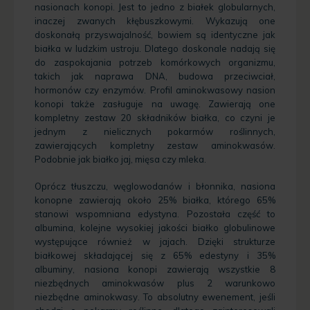
nasionach konopi. Jest to jedno z białek globularnych,
inaczej zwanych kłębuszkowymi. Wykazują one
doskonałą przyswajalność, bowiem są identyczne jak
białka w ludzkim ustroju. Dlatego doskonale nadają się
do zaspokajania potrzeb komórkowych organizmu,
takich jak naprawa DNA, budowa przeciwciał,
hormonów czy enzymów. Profil aminokwasowy nasion
konopi także zasługuje na uwagę. Zawierają one
kompletny zestaw 20 składników białka, co czyni je
jednym z nielicznych pokarmów roślinnych,
zawierających kompletny zestaw aminokwasów.
Podobnie jak białko jaj, mięsa czy mleka.
Oprócz tłuszczu, węglowodanów i błonnika, nasiona
konopne zawierają około 25% białka, którego 65%
stanowi wspomniana edystyna. Pozostała część to
albumina, kolejne wysokiej jakości białko globulinowe
występujące również w jajach. Dzięki strukturze
białkowej składającej się z 65% edestyny ​​i 35%
albuminy, nasiona konopi zawierają wszystkie 8
niezbędnych aminokwasów plus 2 warunkowo
niezbędne aminokwasy. To absolutny ewenement, jeśli