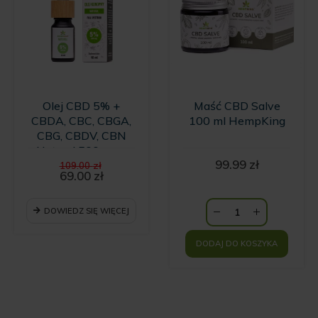
Olej CBD 5% +
Maść CBD Salve
CBDA, CBC, CBGA,
100 ml HempKing
CBG, CBDV, CBN
Natural 500 mg -
Pierwotna
99.99
zł
10ml
109.00
zł
cena
69.00
zł
Aktualna
wynosiła:
cena
109.00 zł.
wynosi:
DOWIEDZ SIĘ WIĘCEJ
69.00 zł.
DODAJ DO KOSZYKA