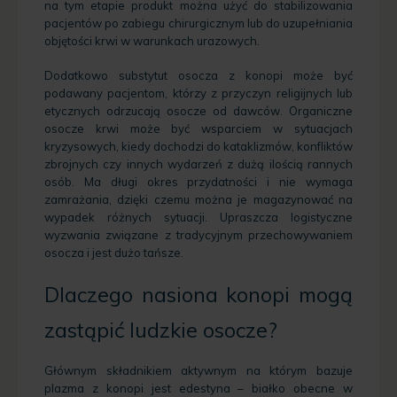
na tym etapie produkt można użyć do stabilizowania
pacjentów po zabiegu chirurgicznym lub do uzupełniania
objętości krwi w warunkach urazowych.
Dodatkowo substytut osocza z konopi może być
podawany pacjentom, którzy z przyczyn religijnych lub
etycznych odrzucają osocze od dawców. Organiczne
osocze krwi może być wsparciem w sytuacjach
kryzysowych, kiedy dochodzi do kataklizmów, konfliktów
zbrojnych czy innych wydarzeń z dużą ilością rannych
osób. Ma długi okres przydatności i nie wymaga
zamrażania, dzięki czemu można je magazynować na
wypadek różnych sytuacji. Upraszcza logistyczne
wyzwania związane z tradycyjnym przechowywaniem
osocza i jest dużo tańsze.
Dlaczego nasiona konopi mogą
zastąpić ludzkie osocze?
Głównym składnikiem aktywnym na którym bazuje
plazma z konopi jest edestyna – białko obecne w