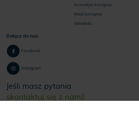
Kontakt
Witaminy w oleju konopnym
Kosmetyki konopne
Maść konopna
Składniki
Dołącz do nas
Facebook
Instagram
Jeśli masz pytania
skontaktuj się z nami!
Dla klientów:
+48 884 734 844
Dla firm: