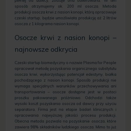
pełnej od dawcy, zostaje ona odwirowana. W ten
sposób otrzymujemy ok. 200 ml osocza. Metoda
produkcji osocza krwi z nasion konopi, którą opracowuje
czeski startup, będzie umożliwiała produkcję aż 2 litrów
osocza z 1 kilograma nasion konopi.
Osocze krwi z nasion konopi –
najnowsze odkrycia
Czeski startup biomedyczny o nazwie Plasma for People
opracował metodę pozyskania organicznego substytutu
osocza krwi, wykorzystując potencjał edestyny, białka
pochodzącego z nasion konopi. Sposób produkcji nie
wymaga specjalnych warunków przechowywania ani
transportowania – osocze dostępne jest w postaci
proszku pakowanego próżniowo. Odchodzi także
wysoki koszt pozyskania osocza od dawcy przy użyciu
separatora. Firma jest na etapie badań klinicznych i
opracowania najwyższej jakości procesu produkcji.
Obecna metoda pozwala na pozyskanie osocza, które
zawiera 98% składników ludzkiego osocza. Mimo to już