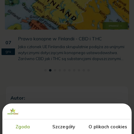
Krem z filtrem SPF – jaki stopień ochrony wybrać?
07
Promieniowanie UV jest obecne przez cały rok i ma
gru
bezpośredni wpływ na zdrowie oraz wygląd skóry. Właśnie
dlatego tak ważne...
Autor:
Zgoda
Szczegóły
O plikach cookies