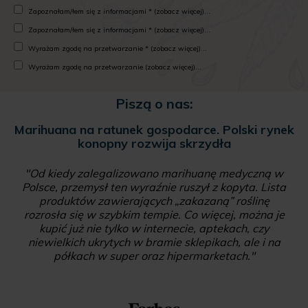
Zapoznałam/łem się z informacjami * (zobacz więcej)...
Zapoznałam/łem się z informacjami * (zobacz więcej)...
Wyrażam zgodę na przetwarzanie * (zobacz więcej)...
Wyrażam zgodę na przetwarzanie (zobacz więcej)...
Piszą o nas:
Bruksela zmieniła prawo w sprawie
kosmetyków z konopi, rynek wystrzelił.
Również w Polsce
"To już nie tylko medycyna naturalna z olejkami i
maściami. Po tym jak Bruksela wpisała CBD na na
tzw. Listę Cosing w górę poszedł rynek kosmetyków
konopnych. Efekt? Kannabidol jest obecnie w prawie
każdym rodzaju produktu kosmetycznego, takiego
jak tusz do rzęs, kremy nawilżające, maseczki do
twarzy, olejki, czy środki czyszczące."