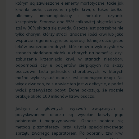
którym są zawieszone elementy morfotyczne, takie jak
krwinki białe, czerwone i płytki krwi, a także białka:
albuminy, immunoglobuliny i niektóre czynniki
krzepnięcia. Stanowi ono 55% całkowitej objętości krwi,
zaś w 90% składa się z wody. Osocze jest potrzebne nie
tylko chorym, którzy stracili znaczne ilości krwi lub jako
wsparcie regeneracyjne po operacji. Istnieje duża grupa
leków osoczopochodnych, które można wykorzystać w
stanach niedoboru białek, u chorych na hemofilię, czyli
zaburzenie krzepnięcia krwi, w stanach niedoboru
odporności czy u pacjentów cierpiących na skazy
osoczowe. Lista jednostek chorobowych, w których
można wykorzystać osocze jest imponująco długa. Nic
więc dziwnego, że surowiec ten jest w deficycie, a podaż
wciąż przewyższa popyt. Dane pokazują, że rocznie
brakuje około 100 milionów litrów osocza.
Jednym z głównych wyzwań związanych z
pozyskiwaniem osocza są wysokie koszty jego
pobierania i magazynowania. Osocze pobiera się
metodą plazmaferezy przy użyciu specjalistycznego
sprzętu zwanego separatorem. Po pobraniu tzw. krwi