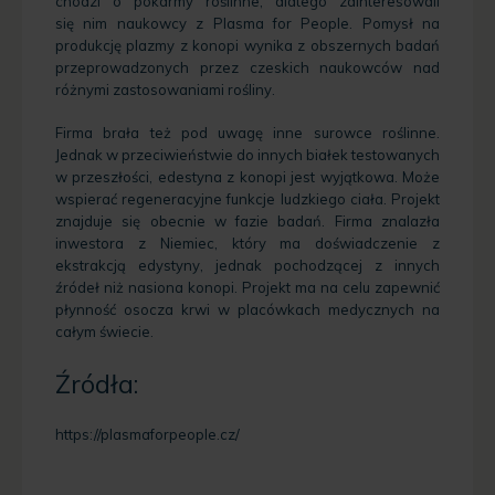
chodzi o pokarmy roślinne, dlatego zainteresowali
się nim naukowcy z Plasma for People. Pomysł na
produkcję plazmy z konopi wynika z obszernych badań
przeprowadzonych przez czeskich naukowców nad
różnymi zastosowaniami rośliny.
Firma brała też pod uwagę inne surowce roślinne.
Jednak w przeciwieństwie do innych białek testowanych
w przeszłości, edestyna z konopi jest wyjątkowa. Może
wspierać regeneracyjne funkcje ludzkiego ciała. Projekt
znajduje się obecnie w fazie badań. Firma znalazła
inwestora z Niemiec, który ma doświadczenie z
ekstrakcją edystyny, jednak pochodzącej z innych
źródeł niż nasiona konopi. Projekt ma na celu zapewnić
płynność osocza krwi w placówkach medycznych na
całym świecie.
Źródła:
https://plasmaforpeople.cz/