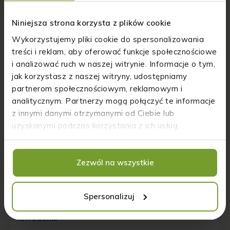
Niniejsza strona korzysta z plików cookie
Wykorzystujemy pliki cookie do spersonalizowania
treści i reklam, aby oferować funkcje społecznościowe
Izabela Wojciuk
i analizować ruch w naszej witrynie. Informacje o tym,
CEO HempKing
jak korzystasz z naszej witryny, udostępniamy
partnerom społecznościowym, reklamowym i
Współzałożycielka marek Hempking, Biozdrowy i Biowen.
Posiada dużą wiedzę na temat składów produktów i
analitycznym. Partnerzy mogą połączyć te informacje
pasjonuje się przede wszystkim tworzeniem nowych
z innymi danymi otrzymanymi od Ciebie lub
kosmetyków oraz szerzeniem pozytywnego podejścia do
uzyskanymi podczas korzystania z ich usług.
zdrowego stylu życia.
Zezwól na wszystkie
Spersonalizuj
KATEGORIE