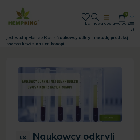
0
Darmowa dostawa od
200
zł
Jesteś tutaj:
Home
»
Blog
»
Naukowcy odkryli metodę produkcji
osocza krwi z nasion konopi
Naukowcy odkryli
08