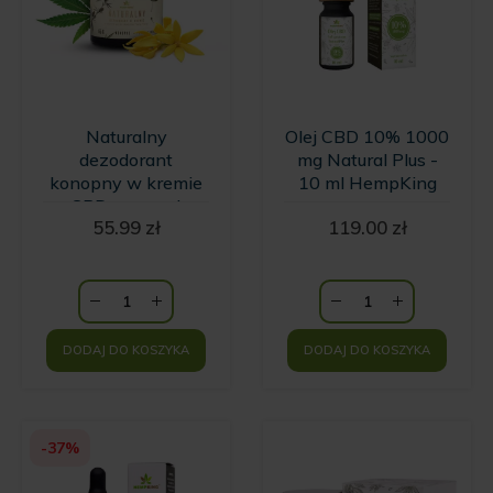
Naturalny
Olej CBD 10% 1000
dezodorant
mg Natural Plus -
konopny w kremie
10 ml HempKing
z CBD o zapachu
55.99
zł
119.00
zł
wanilii i kwiatów
Ylang Ylang
HempKing
DODAJ DO KOSZYKA
DODAJ DO KOSZYKA
-37%