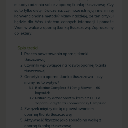
metody radzenia sobie z oporną tkanką tłuszczową. Czy
są to tylko diety i ćwiczenia, czy może istnieją inne, mniej
konwencjonalne metody? Mamy nadzieję, że ten artykuł
będzie dla Was źródłem cennych informacji i pomoże
Wam w walce z oporną tkanką tłuszczową. Zapraszamy
do lektury.
Spis treści
Proces powstawania opornej tkanki
tłuszczowej
Czynniki wpływające na rozwój opornej tkanki
tłuszczowej
Genetyka a oporna tkanka tłuszczowa – czy
mamy na to wpływ?
Berberine Complex+ 510 mg Biowen – 60
kapsułek
Naturalny dezodorant w kremie z CBD o
zapachu grejpfruta i pomarańczy HempKing
Związek między dietą a powstawaniem
opornej tkanki tłuszczowej
Aktywność fizyczna jako sposób na walkę z
oporną tkanką tłuszczową