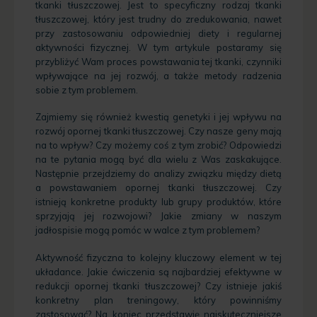
tkanki tłuszczowej. Jest to specyficzny rodzaj tkanki
tłuszczowej, który jest trudny do zredukowania, nawet
przy zastosowaniu odpowiedniej diety i regularnej
aktywności fizycznej. W tym artykule postaramy się
przybliżyć Wam proces powstawania tej tkanki, czynniki
wpływające na jej rozwój, a także metody radzenia
sobie z tym problemem.
Zajmiemy się również kwestią genetyki i jej wpływu na
rozwój opornej tkanki tłuszczowej. Czy nasze geny mają
na to wpływ? Czy możemy coś z tym zrobić? Odpowiedzi
na te pytania mogą być dla wielu z Was zaskakujące.
Następnie przejdziemy do analizy związku między dietą
a powstawaniem opornej tkanki tłuszczowej. Czy
istnieją konkretne produkty lub grupy produktów, które
sprzyjają jej rozwojowi? Jakie zmiany w naszym
jadłospisie mogą pomóc w walce z tym problemem?
Aktywność fizyczna to kolejny kluczowy element w tej
układance. Jakie ćwiczenia są najbardziej efektywne w
redukcji opornej tkanki tłuszczowej? Czy istnieje jakiś
konkretny plan treningowy, który powinniśmy
zastosować? Na koniec przedstawię najskuteczniejsze