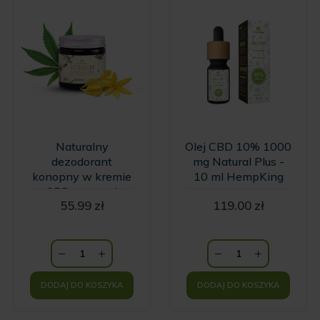
Naturalny
Olej CBD 10% 1000
dezodorant
mg Natural Plus -
konopny w kremie
10 ml HempKing
z CBD o zapachu
55.99
zł
119.00
zł
wanilii i kwiatów
Ylang Ylang
HempKing
DODAJ DO KOSZYKA
DODAJ DO KOSZYKA