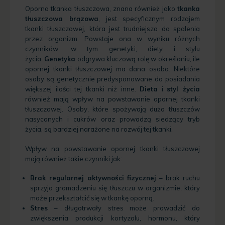
Oporna tkanka tłuszczowa, znana również jako
tkanka
tłuszczowa brązowa
, jest specyficznym rodzajem
tkanki tłuszczowej, która jest trudniejsza do spalenia
przez organizm. Powstaje ona w wyniku różnych
czynników, w tym genetyki, diety i stylu
życia.
Genetyka
odgrywa kluczową rolę w określaniu, ile
opornej tkanki tłuszczowej ma dana osoba. Niektóre
osoby są genetycznie predysponowane do posiadania
większej ilości tej tkanki niż inne.
Dieta
i
styl życia
również mają wpływ na powstawanie opornej tkanki
tłuszczowej. Osoby, które spożywają dużo tłuszczów
nasyconych i cukrów oraz prowadzą siedzący tryb
życia, są bardziej narażone na rozwój tej tkanki.
Wpływ na powstawanie opornej tkanki tłuszczowej
mają również takie czynniki jak:
Brak regularnej aktywności fizycznej
– brak ruchu
sprzyja gromadzeniu się tłuszczu w organizmie, który
może przekształcić się w tkankę oporną.
Stres
– długotrwały stres może prowadzić do
zwiększenia produkcji kortyzolu, hormonu, który