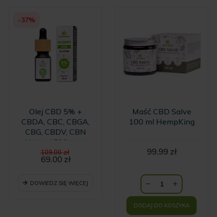
-37%
Olej CBD 5% +
Maść CBD Salve
CBDA, CBC, CBGA,
100 ml HempKing
CBG, CBDV, CBN
Natural 500 mg -
Pierwotna
99.99
zł
10ml
109.00
zł
cena
69.00
zł
Aktualna
wynosiła:
cena
109.00 zł.
wynosi:
DOWIEDZ SIĘ WIĘCEJ
69.00 zł.
DODAJ DO KOSZYKA