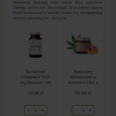
aktywności fizycznej mają równie duże znaczenie.
Dlatego ważne jest, aby podejść do problemu opornej
tkanki tłuszczowej w sposób holistyczny, uwzględniając
zarówno genetykę, jak i styl życia.
Berberine
Naturalny
Complex+ 510
dezodorant w
mg Biowen - 60
kremie z CBD o
kapsułek
zapachu
79.99
zł
55.99
zł
grejpfruta i
pomarańczy
HempKing