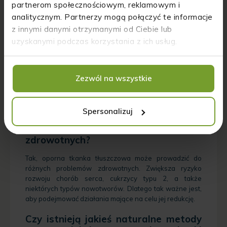
partnerom społecznościowym, reklamowym i
Czy istnieją jakieś objawy, które mogą
wskazywać na rozwijającą się oporną
analitycznym. Partnerzy mogą połączyć te informacje
tkankę tłuszczową?
z innymi danymi otrzymanymi od Ciebie lub
uzyskanymi podczas korzystania z ich usług.
Objawy opornej tkanki tłuszczowej mogą być różne i
zależą od indywidualnych cech organizmu. Najczęściej
jednak są to problemy z utratą wagi mimo stosowania
diety i ćwiczeń, a także zwiększona skłonność do
Zezwól na wszystkie
gromadzenia tłuszczu w określonych obszarach ciała,
takich jak brzuch, biodra czy uda.
Spersonalizuj
Czy oporna tkanka tłuszczowa może
prowadzić do innych problemów
zdrowotnych?
Tak, oporna tkanka tłuszczowa może prowadzić do
różnych problemów zdrowotnych. Zwiększa ryzyko
rozwoju chorób serca, cukrzycy typu 2, a także
niektórych typów nowotworów. Dlatego tak ważne jest,
aby podejmować działania mające na celu jej redukcję.
Czy istnieją jakieś naturalne metody