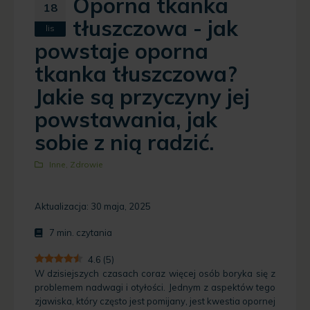
Oporna tkanka
18
tłuszczowa - jak
lis
powstaje oporna
tkanka tłuszczowa?
Jakie są przyczyny jej
powstawania, jak
sobie z nią radzić.
Inne
,
Zdrowie
Aktualizacja: 30 maja, 2025
7
min. czytania
4.6
(
5
)
W dzisiejszych czasach coraz więcej osób boryka się z
problemem nadwagi i otyłości. Jednym z aspektów tego
zjawiska, który często jest pomijany, jest kwestia opornej