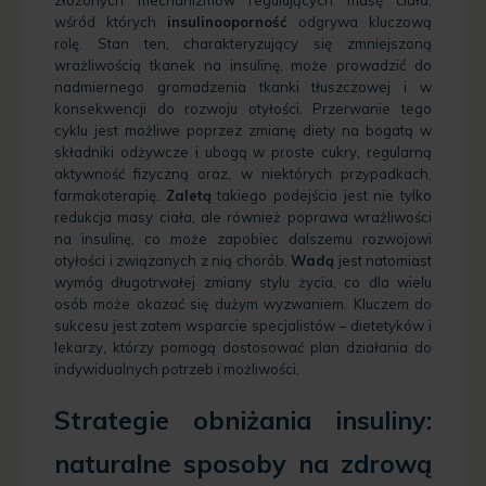
wśród których
insulinooporność
odgrywa kluczową
rolę. Stan ten, charakteryzujący się zmniejszoną
wrażliwością tkanek na insulinę, może prowadzić do
nadmiernego gromadzenia tkanki tłuszczowej i w
konsekwencji do rozwoju otyłości. Przerwanie tego
cyklu jest możliwe poprzez zmianę diety na bogatą w
składniki odżywcze i ubogą w proste cukry, regularną
aktywność fizyczną oraz,
w niektórych przypadkach,
farmakoterapię.
Zaletą
takiego podejścia jest nie tylko
redukcja masy ciała, ale również poprawa wrażliwości
na insulinę, co może zapobiec dalszemu rozwojowi
otyłości i związanych z nią chorób.
Wadą
jest natomiast
wymóg długotrwałej zmiany stylu życia, co dla wielu
osób może okazać się dużym wyzwaniem. Kluczem do
sukcesu jest zatem wsparcie specjalistów – dietetyków i
lekarzy, którzy pomogą dostosować plan działania do
indywidualnych potrzeb i możliwości.
Strategie obniżania insuliny:
naturalne sposoby na zdrową