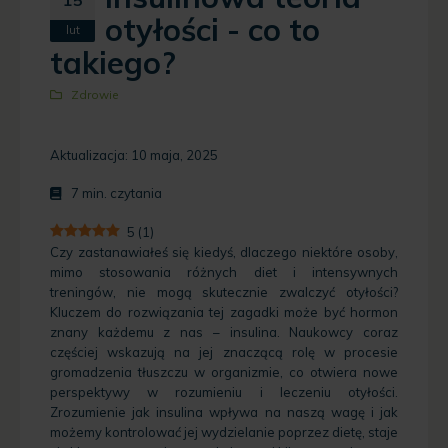
otyłości - co to
lut
takiego?
Zdrowie
Aktualizacja: 10 maja, 2025
7
min. czytania
5
(
1
)
Czy zastanawiałeś się kiedyś, dlaczego niektóre osoby,
mimo stosowania różnych diet i intensywnych
treningów, nie mogą skutecznie zwalczyć otyłości?
Kluczem do rozwiązania tej zagadki może być hormon
znany każdemu z nas – insulina. Naukowcy coraz
częściej wskazują na jej znaczącą rolę w procesie
gromadzenia tłuszczu w organizmie, co otwiera nowe
perspektywy w rozumieniu i leczeniu otyłości.
Zrozumienie jak insulina wpływa na naszą wagę i jak
możemy kontrolować jej wydzielanie poprzez dietę, staje