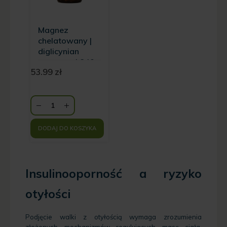
Magnez
chelatowany |
diglicynian
magnezu | 840
53.99
zł
mg Biowen -
100 kaps
DODAJ DO KOSZYKA
Insulinooporność a ryzyko
otyłości
Podjęcie walki z otyłością wymaga zrozumienia
złożonych mechanizmów regulujących masę ciała,