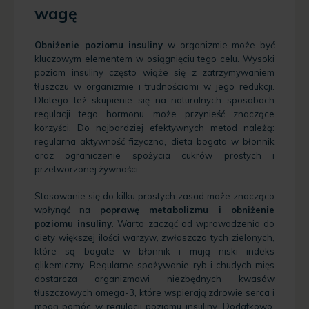
wagę
Obniżenie poziomu insuliny
w organizmie może być
kluczowym elementem w osiągnięciu tego celu. Wysoki
poziom insuliny często wiąże się z zatrzymywaniem
tłuszczu w organizmie i trudnościami w jego redukcji.
Dlatego też skupienie się na naturalnych sposobach
regulacji tego hormonu może przynieść znaczące
korzyści. Do najbardziej efektywnych metod należą:
regularna aktywność fizyczna, dieta bogata w błonnik
oraz ograniczenie spożycia cukrów prostych i
przetworzonej żywności.
Stosowanie się do kilku prostych zasad może znacząco
wpłynąć na
poprawę metabolizmu i obniżenie
poziomu insuliny
. Warto zacząć od wprowadzenia do
diety większej ilości warzyw, zwłaszcza tych zielonych,
które są bogate w błonnik i mają niski indeks
glikemiczny. Regularne spożywanie ryb i chudych mięs
dostarcza organizmowi niezbędnych kwasów
tłuszczowych omega-3, które wspierają zdrowie serca i
mogą pomóc w regulacji poziomu insuliny. Dodatkowo,