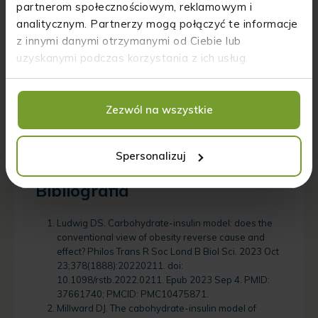
partnerom społecznościowym, reklamowym i
Czy dieta niskowęglowodanowa jest
analitycznym. Partnerzy mogą połączyć te informacje
najlepszym sposobem na obniżenie
z innymi danymi otrzymanymi od Ciebie lub
poziomu insuliny?
uzyskanymi podczas korzystania z ich usług.
Nie zawsze. Chociaż dieta niskowęglowodanowa może
być skuteczna w obniżaniu poziomu insuliny dla
niektórych osób, ważne jest, aby znaleźć
Zezwól na wszystkie
zrównoważony plan żywieniowy, który będzie
odpowiadał indywidualnym potrzebom zdrowotnym i
preferencjom. Konsultacja z dietetykiem może pomóc w
Spersonalizuj
ustaleniu najlepszego podejścia.
Bibliografia
Ludwig DS. Carbohydrate-insulin model: does the
conventional view of obesity reverse cause and
effect? Philos Trans R Soc Lond B Biol Sci. 2023 Oct
23;378(1888):20220211. doi:
10.1098/rstb.2022.0211. Epub 2023 Sep 4. PMID:
37661740; PMCID: PMC10475871.
Millward DJ. The cabohydrate-insulin model of