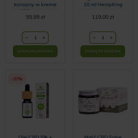
konopny w kremie
10 ml HempKing
z CBD o zapachu
55.99
zł
119.00
zł
wanilii i kwiatów
Ylang Ylang
HempKing
DODAJ DO KOSZYKA
DODAJ DO KOSZYKA
-37%
Olej CBD 5% +
Maść CBD Salve