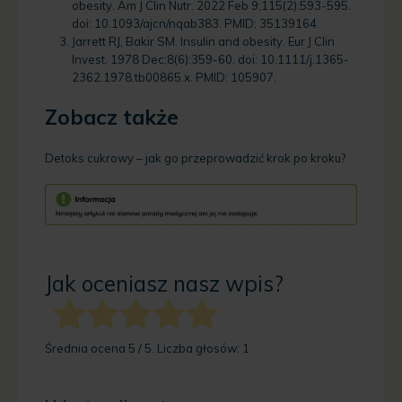
obesity. Am J Clin Nutr. 2022 Feb 9;115(2):593-595.
doi: 10.1093/ajcn/nqab383. PMID: 35139164.
Jarrett RJ, Bakir SM. Insulin and obesity. Eur J Clin
Invest. 1978 Dec;8(6):359-60. doi: 10.1111/j.1365-
2362.1978.tb00865.x. PMID: 105907.
Zobacz także
Detoks cukrowy – jak go przeprowadzić krok po kroku?
Jak oceniasz nasz wpis?
Średnia ocena
5
/ 5. Liczba głosów:
1