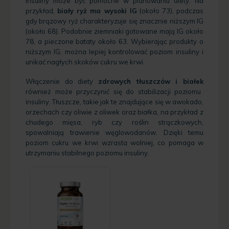
insuliny może być pomocne w planowaniu diety. Na
przykład,
biały ryż ma wysoki IG
(około 73), podczas
gdy brązowy ryż charakteryzuje się znacznie niższym IG
(około 68). Podobnie ziemniaki gotowane mają IG około
78, a pieczone bataty około 63. Wybierając produkty o
niższym IG, można lepiej kontrolować poziom insuliny i
unikać nagłych skoków cukru we krwi.
Włączenie do diety
zdrowych tłuszczów i białek
również może przyczynić się do stabilizacji poziomu
insuliny. Tłuszcze, takie jak te znajdujące się w awokado,
orzechach czy oliwie z oliwek oraz białka, na przykład z
chudego mięsa, ryb czy roślin strączkowych,
spowalniają trawienie węglowodanów. Dzięki temu
poziom cukru we krwi wzrasta wolniej, co pomaga w
utrzymaniu stabilnego poziomu insuliny.