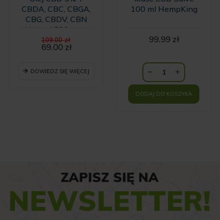
CBDA, CBC, CBGA,
100 ml HempKing
CBG, CBDV, CBN
Natural 500 mg -
Pierwotna
99.99
zł
10ml
109.00
zł
cena
69.00
zł
Aktualna
wynosiła:
cena
109.00 zł.
wynosi:
DOWIEDZ SIĘ WIĘCEJ
69.00 zł.
DODAJ DO KOSZYKA