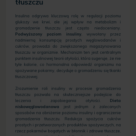
tłuszczu
Insulina odgrywa kluczową rolę w regulacji poziomu
glukozy we krwi, ale jej wpływ na metabolizm i
gromadzenie tłuszczu jest często niedoceniany.
Podwyższony poziom insuliny
, wywołany przez
nadmierną konsumpcję prostych węglowodanów i
cukrów, prowadzi do zwiększonego magazynowania
tłuszczu w organizmie. Mechanizm ten jest centralnym
punktem insulinowej teorii otyłości, która sugeruje, że nie
tyle kalorie, co hormonalna odpowiedź organizmu na
spożywane pokarmy, decyduje o gromadzeniu się tkanki
tłuszczowej.
Zrozumienie roli insuliny w procesie gromadzenia
tłuszczu pozwala na skuteczniejsze podejście do
leczenia i zapobiegania otyłości.
Dieta
niskowęglowodanowa
jest jednym z zalecanych
sposobów na obniżenie poziomu insuliny i ograniczenie
gromadzenia tłuszczu. Redukcja spożycia cukrów
prostych i przetworzonych produktów spożywczych, na
rzecz pokarmów bogatych w błonnik i zdrowe tłuszcze,