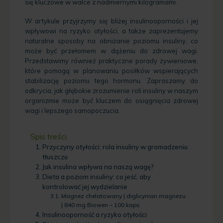
się kluczowe w walce z nadmiernymi kilogramami.
W artykule przyjrzymy się bliżej insulinooporności i jej
wpływowi na ryzyko otyłości, a także zaprezentujemy
naturalne sposoby na obniżanie poziomu insuliny, co
może być przełomem w dążeniu do zdrowej wagi.
Przedstawimy również praktyczne porady żywieniowe,
które pomogą w planowaniu posiłków wspierających
stabilizację poziomu tego hormonu. Zapraszamy do
odkrycia, jak głębokie zrozumienie roli insuliny w naszym
organizmie może być kluczem do osiągnięcia zdrowej
wagi i lepszego samopoczucia.
Spis treści
Przyczyny otyłości: rola insuliny w gromadzeniu
tłuszczu
Jak insulina wpływa na naszą wagę?
Dieta a poziom insuliny: co jeść, aby
kontrolować jej wydzielanie
Magnez chelatowany | diglicynian magnezu
| 840 mg Biowen – 100 kaps
Insulinooporność a ryzyko otyłości