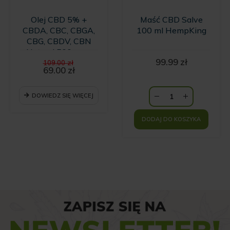
Olej CBD 5% +
Maść CBD Salve
CBDA, CBC, CBGA,
100 ml HempKing
CBG, CBDV, CBN
Natural 500 mg -
Pierwotna
99.99
zł
10ml
109.00
zł
cena
69.00
zł
Aktualna
wynosiła:
cena
109.00 zł.
wynosi:
DOWIEDZ SIĘ WIĘCEJ
69.00 zł.
DODAJ DO KOSZYKA