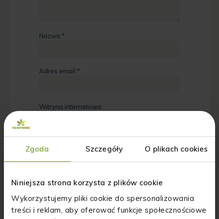
Nazwa
*
Adres email
*
Witryna internetowa
Zapamiętaj moje dane w tej przeglądarce
Zgoda
Szczegóły
O plikach cookies
podczas pisania kolejnych komentarzy.
Proszę wpisać odpowiedź cyframi:
Niniejsza strona korzysta z plików cookie
pięć × dwa =
Wykorzystujemy pliki cookie do spersonalizowania
treści i reklam, aby oferować funkcje społecznościowe