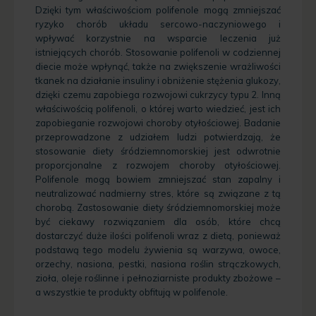
Dzięki tym właściwościom polifenole mogą zmniejszać
ryzyko chorób układu sercowo-naczyniowego i
wpływać korzystnie na wsparcie leczenia już
istniejących chorób. Stosowanie polifenoli w codziennej
diecie może wpłynąć, także na zwiększenie wrażliwości
tkanek na działanie insuliny i obniżenie stężenia glukozy,
dzięki czemu zapobiega rozwojowi cukrzycy typu 2. Inną
właściwością polifenoli, o której warto wiedzieć, jest ich
zapobieganie rozwojowi choroby otyłościowej. Badanie
przeprowadzone z udziałem ludzi potwierdzają, że
stosowanie diety śródziemnomorskiej jest odwrotnie
proporcjonalne z rozwojem choroby otyłościowej.
Polifenole mogą bowiem zmniejszać stan zapalny i
neutralizować nadmierny stres, które są związane z tą
chorobą. Zastosowanie diety śródziemnomorskiej może
być ciekawy rozwiązaniem dla osób, które chcą
dostarczyć duże ilości polifenoli wraz z dietą, ponieważ
podstawą tego modelu żywienia są warzywa, owoce,
orzechy, nasiona, pestki, nasiona roślin strączkowych,
zioła, oleje roślinne i pełnoziarniste produkty zbożowe –
a wszystkie te produkty obfitują w polifenole.