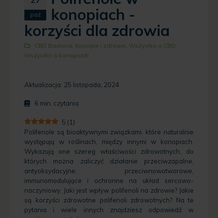
konopiach -
paź
korzyści dla zdrowia
CBD Badania
,
Konopie i zdrowie
,
Wszystko o CBD
,
Wszystko o konopiach
Aktualizacja: 25 listopada, 2024
6
min. czytania
5
(
1
)
Polifenole są bioaktywnymi związkami, które naturalnie
występują w roślinach, między innymi w konopiach.
Wykazują one szereg właściwości zdrowotnych, do
których można zaliczyć działanie przeciwzapalne,
antyoksydacyjne, przeciwnowotworowe,
immunomodulujące i ochronne na układ sercowo-
naczyniowy. Jaki jest wpływ polifenoli na zdrowie? Jakie
są korzyści zdrowotne polifenoli zdrowotnych? Na te
pytania i wiele innych znajdziesz odpowiedź w