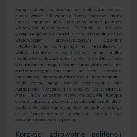
Konopie siewne są źródłem polifenoli, wśród których
można wyróżnić flawonoidy, kwasy fenolowe, amidy
fenoli i lignanoamidów, które mają dobrze poznane
właściwości terapeutyczne. Polifenole w roślinach
występuje głównie w celu ich obrony, szczególnie dzięki
właściwościom antyoksydacyjnym. Działanie
antyoksydacyjne roślin polega na neutralizowaniu
wolnych rodników tlenowych, których nadmiar mógłby
negatywnie wpływać na roślinę. Polifenole u ludzi poza
tym działaniem, mogą także mieć inne właściwości, np.
kardioprotekcyjne (ochronne na układ sercowo-
naczyniowy), przeciwnowotworowe i przeciwzapalne,
dzięki czemu mogą znaleźć zastosowanie jako
nutraceutyki. Nutraceutyki to produkty lub substancje,
które mają korzystny wpływ na zdrowie. Konopie
siewne najczęściej stosowane są jako suplementy diety
dzięki zawartości kannabinoidów, ale jednak okazuje
się, że również polifenole są związkami, które generują
korzystne właściwości tej rośliny.
Korzyści zdrowotne polifenoli