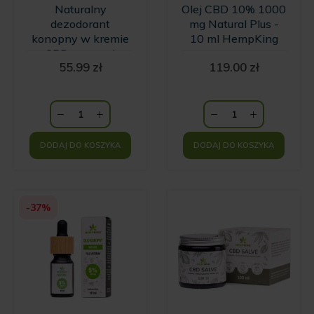
Naturalny
Olej CBD 10% 1000
dezodorant
mg Natural Plus -
konopny w kremie
10 ml HempKing
z CBD o zapachu
55.99
zł
119.00
zł
wanilii i kwiatów
Ylang Ylang
HempKing
DODAJ DO KOSZYKA
DODAJ DO KOSZYKA
-37%