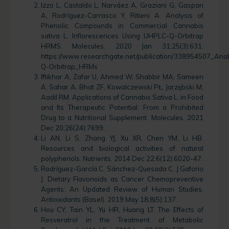
Izzo L, Castaldo L, Narváez A, Graziani G, Gaspari
A, Rodríguez-Carrasco Y, Ritieni A. Analysis of
Phenolic Compounds in Commercial Cannabis
sativa L. Inflorescences Using UHPLC-Q-Orbitrap
HRMS. Molecules. 2020 Jan 31;25(3):631.
https://www.researchgate.net/publication/338954507_An
Q-Orbitrap_HRMs
Iftikhar A, Zafar U, Ahmed W, Shabbir MA, Sameen
A, Sahar A, Bhat ZF, Kowalczewski PŁ, Jarzębski M,
Aadil RM. Applications of Cannabis Sativa L. in Food
and Its Therapeutic Potential: From a Prohibited
Drug to a Nutritional Supplement. Molecules. 2021
Dec 20;26(24):7699.
Li AN, Li S, Zhang YJ, Xu XR, Chen YM, Li HB.
Resources and biological activities of natural
polyphenols. Nutrients. 2014 Dec 22;6(12):6020-47.
Rodríguez-García C, Sánchez-Quesada C, J Gaforio
J. Dietary Flavonoids as Cancer Chemopreventive
Agents: An Updated Review of Human Studies.
Antioxidants (Basel). 2019 May 18;8(5):137.
Hou CY, Tain YL, Yu HR, Huang LT. The Effects of
Resveratrol in the Treatment of Metabolic