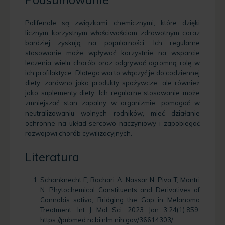
Polifenole są związkami chemicznymi, które dzięki
licznym korzystnym właściwościom zdrowotnym coraz
bardziej zyskują na popularności. Ich regularne
stosowanie może wpływać korzystnie na wsparcie
leczenia wielu chorób oraz odgrywać ogromną rolę w
ich profilaktyce. Dlatego warto włączyć je do codziennej
diety, zarówno jako produkty spożywcze, ale również
jako suplementy diety. Ich regularne stosowanie może
zmniejszać stan zapalny w organizmie, pomagać w
neutralizowaniu wolnych rodników, mieć działanie
ochronne na układ sercowo-naczyniowy i zapobiegać
rozwojowi chorób cywilizacyjnych.
Literatura
Schanknecht E, Bachari A, Nassar N, Piva T, Mantri
N. Phytochemical Constituents and Derivatives of
Cannabis sativa; Bridging the Gap in Melanoma
Treatment. Int J Mol Sci. 2023 Jan 3;24(1):859.
h
ttps://pubmed.ncbi.nlm.nih.gov/36614303/