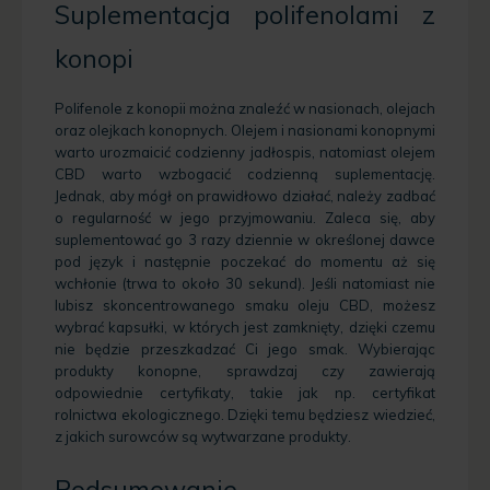
Suplementacja polifenolami z
konopi
Polifenole z konopii można znaleźć w nasionach, olejach
oraz olejkach konopnych. Olejem i nasionami konopnymi
warto urozmaicić codzienny jadłospis, natomiast olejem
CBD warto wzbogacić codzienną suplementację.
Jednak, aby mógł on prawidłowo działać, należy zadbać
o regularność w jego przyjmowaniu. Zaleca się, aby
suplementować go 3 razy dziennie w określonej dawce
pod język i następnie poczekać do momentu aż się
wchłonie (trwa to około 30 sekund). Jeśli natomiast nie
lubisz skoncentrowanego smaku oleju CBD, możesz
wybrać kapsułki, w których jest zamknięty, dzięki czemu
nie będzie przeszkadzać Ci jego smak. Wybierając
produkty konopne, sprawdzaj czy zawierają
odpowiednie certyfikaty, takie jak np. certyfikat
rolnictwa ekologicznego. Dzięki temu będziesz wiedzieć,
z jakich surowców są wytwarzane produkty.
Podsumowanie