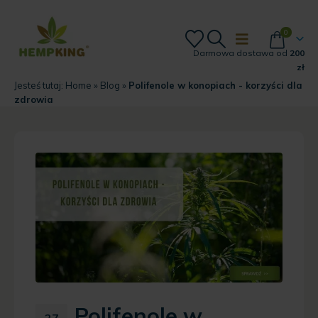
0
Darmowa dostawa od
200
zł
Jesteś tutaj:
Home
»
Blog
»
Polifenole w konopiach - korzyści dla
zdrowia
Polifenole w
27