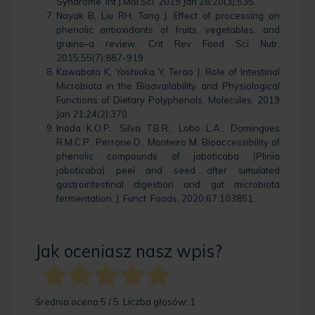
Syndrome. Int J Mol Sci. 2019 Jan 28;20(3):535.
Nayak B, Liu RH, Tang J. Effect of processing on
phenolic antioxidants of fruits, vegetables, and
grains–a review. Crit Rev Food Sci Nutr.
2015;55(7):887-919.
Kawabata K, Yoshioka Y, Terao J. Role of Intestinal
Microbiota in the Bioavailability and Physiological
Functions of Dietary Polyphenols. Molecules. 2019
Jan 21;24(2):370.
Inada K.O.P., Silva T.B.R., Lobo L.A., Domingues
R.M.C.P., Perrone D., Monteiro M. Bioaccessibility of
phenolic compounds of jaboticaba (Plinia
jaboticaba) peel and seed after simulated
gastrointestinal digestion and gut microbiota
fermentation. J. Funct. Foods. 2020;67:103851.
Jak oceniasz nasz wpis?
Średnia ocena
5
/ 5. Liczba głosów:
1