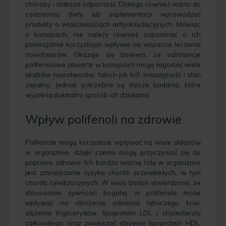
choroby i słabsza odporność. Dlatego również warto do
codziennej diety lub suplementacji wprowadzać
produkty o właściwościach antyoksydacyjnych. Mówiąc
o konopiach, nie należy również zapominać o ich
potencjalnie korzystnym wpływie na wsparcie leczenia
nowotworów. Okazuje się bowiem, że substancje
polifenolowe zawarte w konopiach mogą łagodzić wiele
skutków nowotworów, takich jak ból, inwazyjność i stan
zapalny. Jednak potrzebne są dalsze badania, które
wyjaśnią dokładny sposób ich działania.
Wpływ polifenoli na zdrowie
Polifenole mogą korzystnie wpływać na wiele układów
w organizmie, dzięki czemu mogą przyczyniać się do
poprawy zdrowia. Ich bardzo ważną rolą w organizmie
jest zmniejszanie ryzyka chorób przewlekłych, w tym
chorób cywilizacyjnych. W wielu badań stwierdzono, że
stosowanie żywności bogatej w polifenole może
wpływać na obniżenie ciśnienia tętniczego krwi,
stężenia triglicerydów, lipoprotein LDL i cholesterolu
całkowitego oraz zwiększać stężenie lipoprotein HDL.