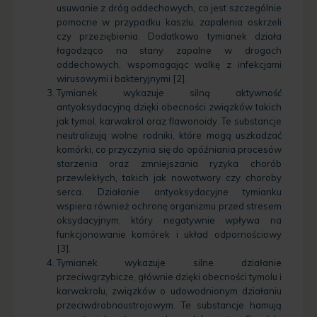
usuwanie z dróg oddechowych, co jest szczególnie
pomocne w przypadku kaszlu, zapalenia oskrzeli
czy przeziębienia. Dodatkowo tymianek działa
łagodząco na stany zapalne w drogach
oddechowych, wspomagając walkę z infekcjami
wirusowymi i bakteryjnymi [2].
Tymianek wykazuje silną aktywność
antyoksydacyjną dzięki obecności związków takich
jak tymol, karwakrol oraz flawonoidy. Te substancje
neutralizują wolne rodniki, które mogą uszkadzać
komórki, co przyczynia się do opóźniania procesów
starzenia oraz zmniejszania ryzyka chorób
przewlekłych, takich jak nowotwory czy choroby
serca. Działanie antyoksydacyjne tymianku
wspiera również ochronę organizmu przed stresem
oksydacyjnym, który negatywnie wpływa na
funkcjonowanie komórek i układ odpornościowy
[3].
Tymianek wykazuje silne działanie
przeciwgrzybicze, głównie dzięki obecności tymolu i
karwakrolu, związków o udowodnionym działaniu
przeciwdrobnoustrojowym. Te substancje hamują