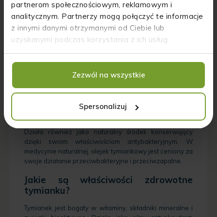
partnerom społecznościowym, reklamowym i
analitycznym. Partnerzy mogą połączyć te informacje
FAQ
z innymi danymi otrzymanymi od Ciebie lub
uzyskanymi podczas korzystania z ich usług.
Masz pytania dotyczące tymianku? Jesteś we właściwym
miejscu! Oto najczęściej zadawane pytania i odpowiedzi,
które pomogą Ci lepiej zrozumieć to cenne zioło.
Zezwól na wszystkie
Jakie są główne zastosowania
tymianku?
Spersonalizuj
Tymianek jest niezwykle wszechstronny. Można go
używać w kuchni jako przyprawę do mięs, zup i sosów.
Działa również jako naturalny środek konserwujący
dzięki swoim właściwościom antybakteryjnym. W
medycynie naturalnej, olejek tymiankowy jest ceniony za
swoje działanie przeciwbakteryjne i przeciwzapalne.
Jakie są właściwości zdrowotne
tymianku?
Tymianek jest bogaty w witaminy, składniki mineralne i