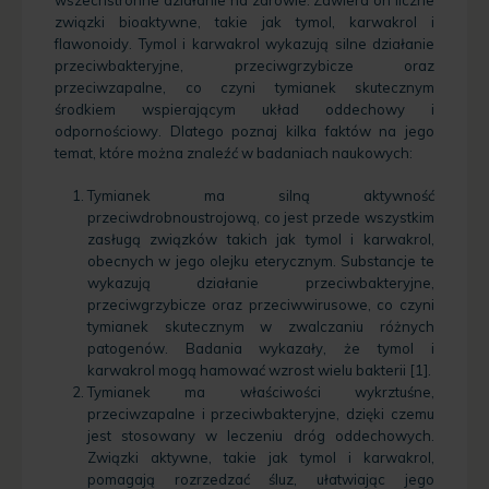
wszechstronne działanie na zdrowie. Zawiera on liczne
związki bioaktywne, takie jak tymol, karwakrol i
flawonoidy. Tymol i karwakrol wykazują silne działanie
przeciwbakteryjne, przeciwgrzybicze oraz
przeciwzapalne, co czyni tymianek skutecznym
środkiem wspierającym
układ oddechowy
i
odpornościowy. Dlatego poznaj kilka faktów na jego
temat, które można znaleźć w badaniach naukowych:
Tymianek ma silną aktywność
przeciwdrobnoustrojową, co jest przede wszystkim
zasługą związków takich jak tymol i karwakrol,
obecnych w jego olejku eterycznym. Substancje te
wykazują działanie przeciwbakteryjne,
przeciwgrzybicze oraz przeciwwirusowe, co czyni
tymianek skutecznym w zwalczaniu różnych
patogenów. Badania wykazały, że tymol i
karwakrol mogą hamować wzrost wielu bakterii [1].
Tymianek ma właściwości wykrztuśne,
przeciwzapalne i przeciwbakteryjne, dzięki czemu
jest stosowany w leczeniu dróg oddechowych.
Związki aktywne, takie jak tymol i karwakrol,
pomagają rozrzedzać śluz, ułatwiając jego