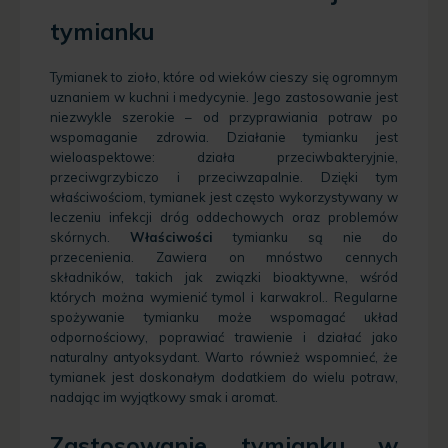
tymianku
Tymianek to zioło, które od wieków cieszy się ogromnym
uznaniem w kuchni i medycynie. Jego zastosowanie jest
niezwykle szerokie – od przyprawiania potraw po
wspomaganie zdrowia. Działanie tymianku jest
wieloaspektowe: działa przeciwbakteryjnie,
przeciwgrzybiczo i przeciwzapalnie. Dzięki tym
właściwościom, tymianek jest często wykorzystywany w
leczeniu infekcji dróg oddechowych oraz problemów
skórnych.
Właściwości
tymianku są nie do
przecenienia. Zawiera on mnóstwo cennych
składników, takich jak związki bioaktywne, wśród
których można wymienić tymol i karwakrol.. Regularne
spożywanie tymianku może wspomagać układ
odpornościowy, poprawiać trawienie i działać jako
naturalny antyoksydant. Warto również wspomnieć, że
tymianek jest doskonałym dodatkiem do wielu potraw,
nadając im wyjątkowy smak i aromat.
Zastosowanie tymianku w