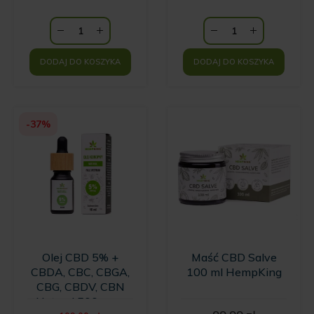
HempKing
DODAJ DO KOSZYKA
DODAJ DO KOSZYKA
-37%
Olej CBD 5% +
Maść CBD Salve
CBDA, CBC, CBGA,
100 ml HempKing
CBG, CBDV, CBN
Natural 500 mg -