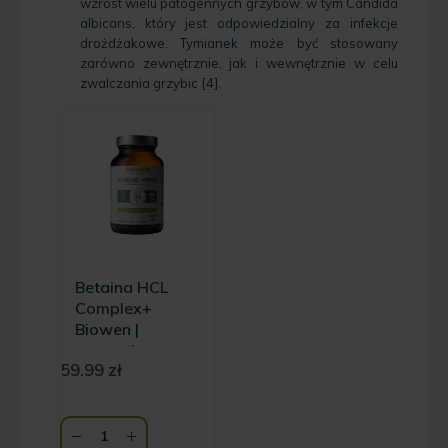
wzrost wielu patogennych grzybów, w tym Candida
albicans, który jest odpowiedzialny za infekcje
drożdżakowe. Tymianek może być stosowany
zarówno zewnętrznie, jak i wewnętrznie w celu
zwalczania grzybic [4].
Betaina HCL
Complex+
Biowen |
wsparcie
59.99
zł
układu
trawienia | - 90
kapsułek