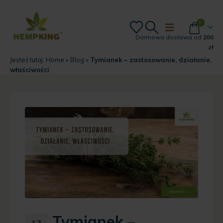
0
Darmowa dostawa od
200
zł
Jesteś tutaj:
Home
»
Blog
»
Tymianek – zastosowanie, działanie,
właściwości
Tymianek –
17