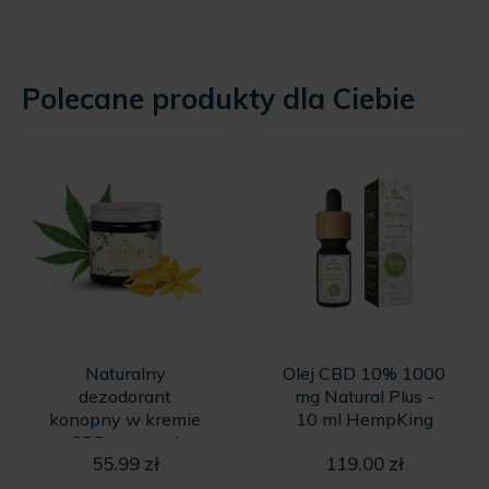
Polecane produkty dla Ciebie
Naturalny
Olej CBD 10% 1000
dezodorant
mg Natural Plus -
konopny w kremie
10 ml HempKing
z CBD o zapachu
55.99
zł
119.00
zł
wanilii i kwiatów
Ylang Ylang