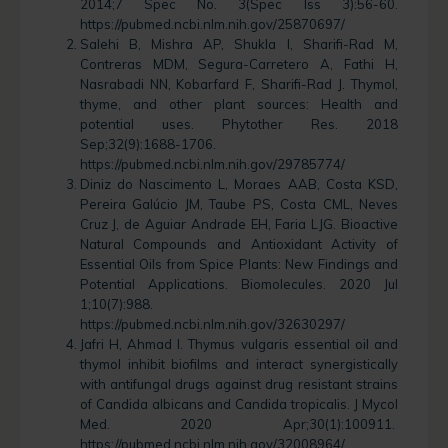
2014;7 Spec No. 3(Spec Iss 3):56-60.
https://pubmed.ncbi.nlm.nih.gov/25870697/
Salehi B, Mishra AP, Shukla I, Sharifi-Rad M,
Contreras MDM, Segura-Carretero A, Fathi H,
Nasrabadi NN, Kobarfard F, Sharifi-Rad J. Thymol,
thyme, and other plant sources: Health and
potential uses. Phytother Res. 2018
Sep;32(9):1688-1706.
https://pubmed.ncbi.nlm.nih.gov/29785774/
Diniz do Nascimento L, Moraes AAB, Costa KSD,
Pereira Galúcio JM, Taube PS, Costa CML, Neves
Cruz J, de Aguiar Andrade EH, Faria LJG. Bioactive
Natural Compounds and Antioxidant Activity of
Essential Oils from Spice Plants: New Findings and
Potential Applications. Biomolecules. 2020 Jul
1;10(7):988.
https://pubmed.ncbi.nlm.nih.gov/32630297/
Jafri H, Ahmad I. Thymus vulgaris essential oil and
thymol inhibit biofilms and interact synergistically
with antifungal drugs against drug resistant strains
of Candida albicans and Candida tropicalis. J Mycol
Med. 2020 Apr;30(1):100911.
https://pubmed.ncbi.nlm.nih.gov/32008964/