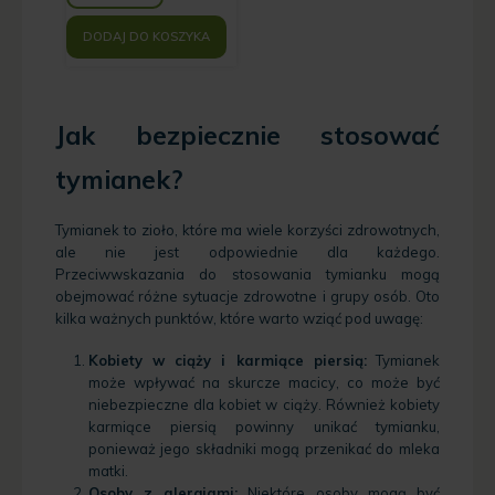
DODAJ DO KOSZYKA
Jak bezpiecznie stosować
tymianek?
Tymianek to zioło, które ma wiele korzyści zdrowotnych,
ale nie jest odpowiednie dla każdego.
Przeciwwskazania do stosowania tymianku mogą
obejmować różne sytuacje zdrowotne i grupy osób. Oto
kilka ważnych punktów, które warto wziąć pod uwagę:
Kobiety w ciąży i karmiące piersią:
Tymianek
może wpływać na skurcze macicy, co może być
niebezpieczne dla kobiet w ciąży. Również kobiety
karmiące piersią powinny unikać tymianku,
ponieważ jego składniki mogą przenikać do mleka
matki.
Osoby z alergiami:
Niektóre osoby mogą być