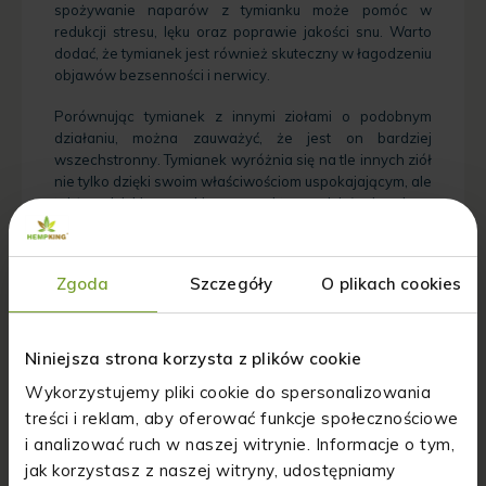
spożywanie naparów z tymianku może pomóc w
redukcji stresu, lęku oraz poprawie jakości snu. Warto
dodać, że tymianek jest również skuteczny w łagodzeniu
objawów bezsenności i nerwicy.
Porównując tymianek z innymi ziołami o podobnym
działaniu, można zauważyć, że jest on bardziej
wszechstronny. Tymianek wyróżnia się na tle innych ziół
nie tylko dzięki swoim właściwościom uspokajającym, ale
także dzięki szerokiemu spektrum działania. Jego
regularne stosowanie może przynieść liczne korzyści
zdrowotne, co czyni go niezastąpionym elementem w
domowej apteczce.
Zgoda
Szczegóły
O plikach cookies
Niniejsza strona korzysta z plików cookie
Wykorzystujemy pliki cookie do spersonalizowania
treści i reklam, aby oferować funkcje społecznościowe
i analizować ruch w naszej witrynie. Informacje o tym,
jak korzystasz z naszej witryny, udostępniamy